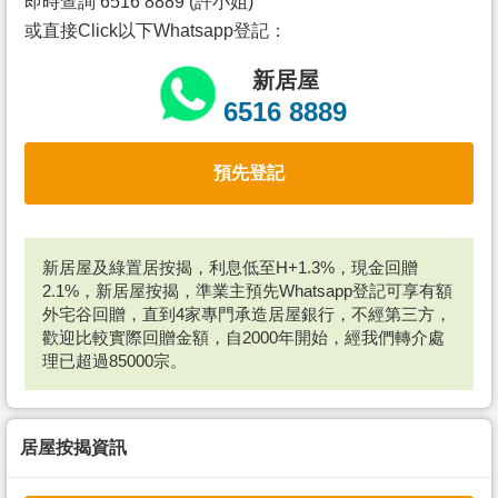
即時查詢 6516 8889 (許小姐)
或直接Click以下Whatsapp登記：
新居屋
6516 8889
預先登記
新居屋及綠置居按揭，利息低至H+1.3%，現金回贈
2.1%，新居屋按揭，準業主預先Whatsapp登記可享有額
外宅谷回贈，直到4家專門承造居屋銀行，不經第三方，
歡迎比較實際回贈金額，自2000年開始，經我們轉介處
理已超過85000宗。
居屋按揭資訊