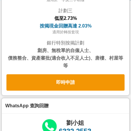
按
計劃三
揭
低至2.73%
地
按揭現金回贈高達 2.03%
產
適用於轉按套現
博
銀行特別按揭計劃
客
劏房、無稅單的自僱人士、
債務整合、資產審批(適合收入不足人士)、唐樓、村屋等
地
等
產
新
即時申請
聞
數
據
WhatsApp 查詢回贈
公
佈
劉小姐