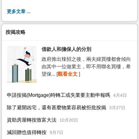
更多文章 ...
按揭攻略
借款人和擔保人的分別
政府推出辣招之後，兩夫婦買樓都會傾向
由其中一位做業主，即不用聯名買樓，希
望保... [
觀看全文
]
申請按揭(Mortgage)時轉工或失業要主動申報嗎
4月4日
除了避開凶宅，還有甚麼物業容易被拒批按揭
3月27日
資助房屋轉按致富大法
10月20日
減回贈也值得轉按
9月7日