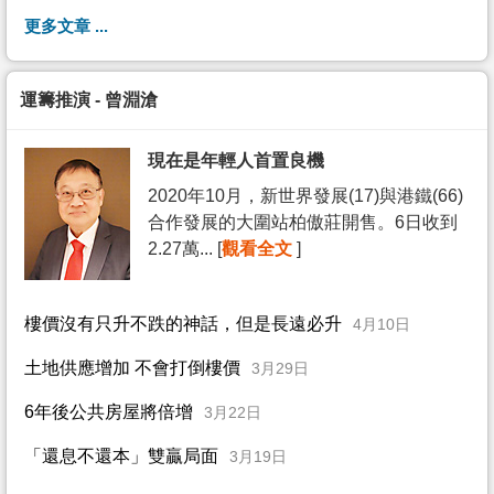
更多文章 ...
運籌推演 - 曾淵滄
現在是年輕人首置良機
2020年10月，新世界發展(17)與港鐵(66)
合作發展的大圍站柏傲莊開售。6日收到
2.27萬... [
觀看全文
]
樓價沒有只升不跌的神話，但是長遠必升
4月10日
土地供應增加 不會打倒樓價
3月29日
6年後公共房屋將倍增
3月22日
「還息不還本」雙贏局面
3月19日