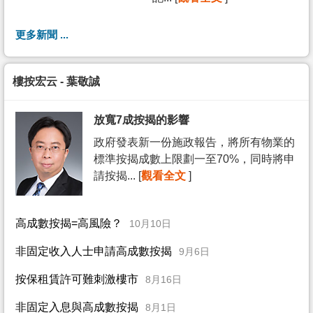
更多新聞 ...
樓按宏云 - 葉敬誠
放寬7成按揭的影響
政府發表新一份施政報告，將所有物業的
標準按揭成數上限劃一至70%，同時將申
請按揭... [
觀看全文
]
高成數按揭=高風險？
10月10日
非固定收入人士申請高成數按揭
9月6日
按保租賃許可難刺激樓市
8月16日
非固定入息與高成數按揭
8月1日