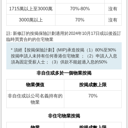
1715萬以上至3000萬
70%-80%
沒有
3000萬以上
70%
沒有
註: 新修訂的按揭保險計劃適用於2024年10月17日或以後簽訂
臨時買賣合約的住宅物業
* 須經【按揭保險計劃】(MIP)承造按揭（1）80%至90%
按揭申請人未持有任何香港住宅物業 ；（2）申請人入息
須為固定受薪人士；（3）供款不能超過入息的50%
非自住或多於一個物業按揭
物業價值
按揭成數上限
非自住或以公司名義持有的
70%
物業
非住宅物業按揭
物業
按揭成數上限