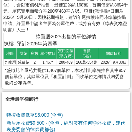
伙），會以市價6折推售，最便宜的約168萬，首期僅需約8萬4千
元。屋苑實用面積介乎280至469平方呎。項目預計關鍵日期為
2026年9月30日，因樓花期極短，建議年尾揀樓時同時準備按揭
申請。綠置居申請者主要為公屋住戶，或持有有效《綠表資格證
明書》人士！
綠置居2025出售的單位詳情
揀樓: 預計2026年第四季
實用面積
售價
地區
屋苑
座數
單位數目
關鍵日期
(平方呎)
(6折)
九龍灣
盛緻苑
2
1,467*
280-469
168萬-354萬
2026年9月30日
*盛緻苑全屋苑共提供1,467個單位，本次計劃率先推售其中857
個新單位，其餘單位及「租置計劃」回收單位之詳情以房委會
最終公布為準。
全港最平律師行
轉按收費低至$6,000 (全包)
新居屋收費$9,500
- (全包，絕對沒有任何額外收費，連代
表房委會的律師費都包)