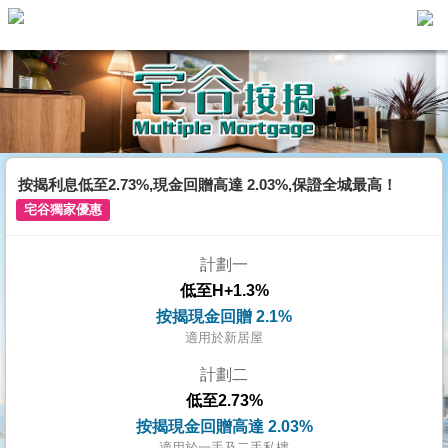
代
理
主
頁
搵
樓/
按揭利息低至2.73%,現金回贈高達 2.03%,保證全城最高！
成
宅谷獨家優惠
交
計劃一
業
低至H+1.3%
主
按揭現金回贈 2.1%
放
適用於新居屋
盤
計劃二
低至2.73%
宅
按揭現金回贈高達 2.03%
谷
適用於一手及二手私樓