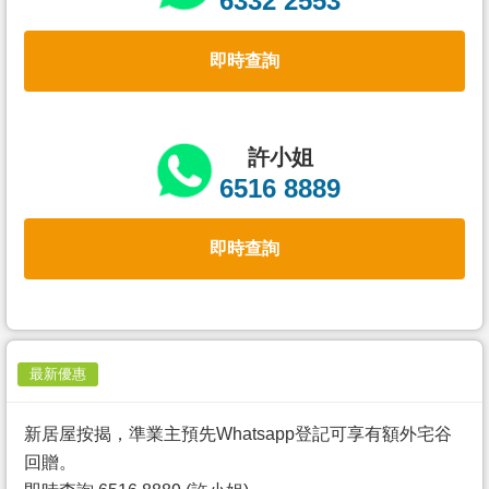
6332 2553
置
業
即時查詢
手
冊
關
許小姐
於
6516 8889
我
們
即時查詢
最新優惠
新居屋按揭，準業主預先Whatsapp登記可享有額外宅谷
回贈。