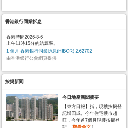
香港銀行同業拆息
香港時間2026-8-6
上午11時15分的結算率。
1 個月 香港銀行同業拆息(HIBOR) 2.62702
由香港銀行公會網頁提供
按揭新聞
今日地產新聞摘要
【東方日報】指，現樓按揭登
記增四成。今年住宅樓市趨
旺，今年首7個月現樓按揭登
記... [
觀看全文
]