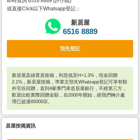
即時查詢 6516 8889 (許小姐)
或直接Click以下Whatsapp登記：
新居屋
6516 8889
預先登記
新居屋及綠置居按揭，利息低至H+1.3%，現金回贈
2.1%，新居屋按揭，準業主預先Whatsapp登記可享有額
外宅谷回贈，直到4家專門承造居屋銀行，不經第三方，
歡迎比較實際回贈金額，自2000年開始，經我們轉介處
理已超過85000宗。
居屋按揭資訊