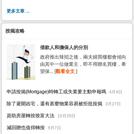
更多文章 ...
按揭攻略
借款人和擔保人的分別
政府推出辣招之後，兩夫婦買樓都會傾向
由其中一位做業主，即不用聯名買樓，希
望保... [
觀看全文
]
申請按揭(Mortgage)時轉工或失業要主動申報嗎
4月4日
除了避開凶宅，還有甚麼物業容易被拒批按揭
3月27日
資助房屋轉按致富大法
10月20日
減回贈也值得轉按
9月7日