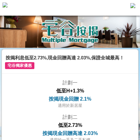
主
頁
代
理
搵
樓/
按揭利息低至2.73%,現金回贈高達 2.03%,保證全城最高！
成
宅谷獨家優惠
交
計劃一
業
低至H+1.3%
主
按揭現金回贈 2.1%
放
適用於新居屋
盤
計劃二
低至2.73%
宅
按揭現金回贈高達 2.03%
谷
適用於一手及二手私樓