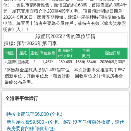
伙），會以市價6折推售，最便宜的約168萬，首期僅需約8萬4千
元。屋苑實用面積介乎280至469平方呎。項目預計關鍵日期為
2026年9月30日，因樓花期極短，建議年尾揀樓時同時準備按揭
申請。綠置居申請者主要為公屋住戶，或持有有效《綠表資格證
明書》人士！
綠置居2025出售的單位詳情
揀樓: 預計2026年第四季
實用面積
售價
地區
屋苑
座數
單位數目
關鍵日期
(平方呎)
(6折)
九龍灣
盛緻苑
2
1,467*
280-469
168萬-354萬
2026年9月30日
*盛緻苑全屋苑共提供1,467個單位，本次計劃率先推售其中857
個新單位，其餘單位及「租置計劃」回收單位之詳情以房委會
最終公布為準。
全港最平律師行
轉按收費低至$6,000 (全包)
新居屋收費$9,500
- (全包，絕對沒有任何額外收費，連代
表房委會的律師費都包)