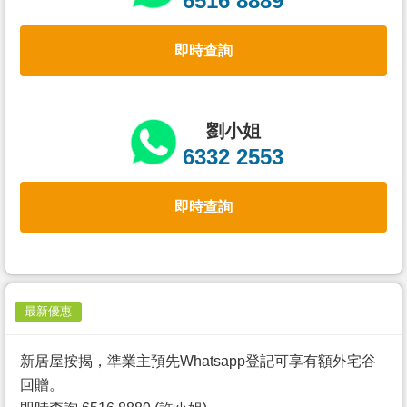
6516 8889
置
業
即時查詢
手
冊
關
劉小姐
於
6332 2553
我
們
即時查詢
最新優惠
新居屋按揭，準業主預先Whatsapp登記可享有額外宅谷
回贈。