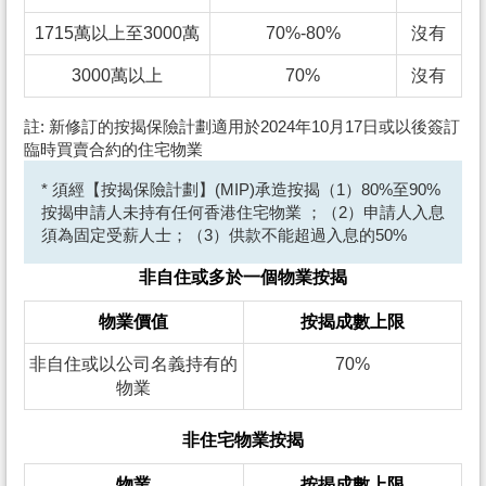
1715萬以上至3000萬
70%-80%
沒有
3000萬以上
70%
沒有
註: 新修訂的按揭保險計劃適用於2024年10月17日或以後簽訂
臨時買賣合約的住宅物業
* 須經【按揭保險計劃】(MIP)承造按揭（1）80%至90%
按揭申請人未持有任何香港住宅物業 ；（2）申請人入息
須為固定受薪人士；（3）供款不能超過入息的50%
非自住或多於一個物業按揭
物業價值
按揭成數上限
非自住或以公司名義持有的
70%
物業
非住宅物業按揭
物業
按揭成數上限