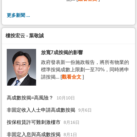
更多新聞 ...
樓按宏云 - 葉敬誠
放寬7成按揭的影響
政府發表新一份施政報告，將所有物業的
標準按揭成數上限劃一至70%，同時將申
請按揭... [
觀看全文
]
高成數按揭=高風險？
10月10日
非固定收入人士申請高成數按揭
9月6日
按保租賃許可難刺激樓市
8月16日
非固定入息與高成數按揭
8月1日