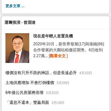
更多文章 ...
運籌推演 - 曾淵滄
現在是年輕人首置良機
2020年10月，新世界發展(17)與港鐵(66)
合作發展的大圍站柏傲莊開售。6日收到
2.27萬... [
觀看全文
]
樓價沒有只升不跌的神話，但是長遠必升
4月10日
土地供應增加 不會打倒樓價
3月29日
6年後公共房屋將倍增
3月22日
「還息不還本」雙贏局面
3月19日