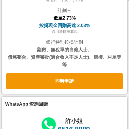
按
計劃三
揭
低至2.73%
地
按揭現金回贈高達 2.03%
產
適用於轉按套現
博
銀行特別按揭計劃
客
劏房、無稅單的自僱人士、
債務整合、資產審批(適合收入不足人士)、唐樓、村屋等
地
等
產
新
即時申請
聞
數
據
WhatsApp 查詢回贈
公
佈
許小姐