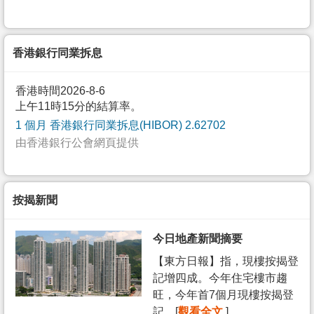
香港銀行同業拆息
香港時間2026-8-6
上午11時15分的結算率。
1 個月 香港銀行同業拆息(HIBOR) 2.62702
由香港銀行公會網頁提供
按揭新聞
今日地產新聞摘要
【東方日報】指，現樓按揭登
記增四成。今年住宅樓市趨
旺，今年首7個月現樓按揭登
記... [
觀看全文
]