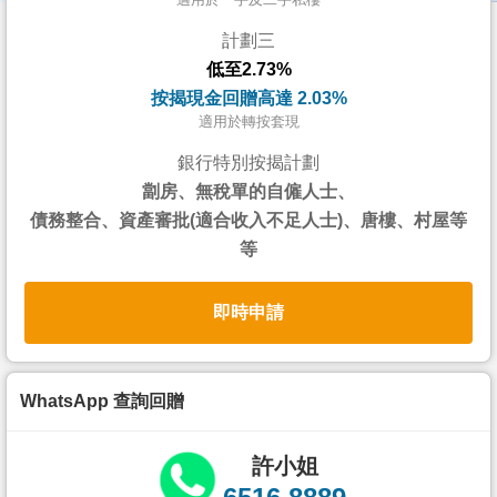
按
計劃三
揭
低至2.73%
地
按揭現金回贈高達 2.03%
產
適用於轉按套現
博
銀行特別按揭計劃
客
劏房、無稅單的自僱人士、
債務整合、資產審批(適合收入不足人士)、唐樓、村屋等
地
等
產
新
即時申請
聞
數
據
WhatsApp 查詢回贈
公
佈
許小姐