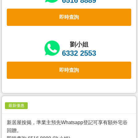
6516 8889
置
業
即時查詢
手
冊
關
劉小姐
於
6332 2553
我
們
即時查詢
最新優惠
新居屋按揭，準業主預先Whatsapp登記可享有額外宅谷
回贈。