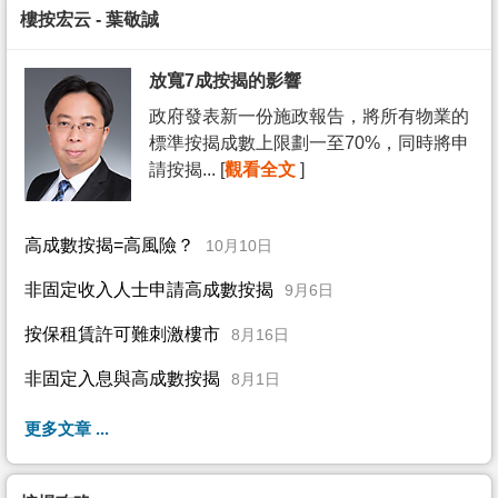
樓按宏云 - 葉敬誠
放寬7成按揭的影響
政府發表新一份施政報告，將所有物業的
標準按揭成數上限劃一至70%，同時將申
請按揭... [
觀看全文
]
高成數按揭=高風險？
10月10日
非固定收入人士申請高成數按揭
9月6日
按保租賃許可難刺激樓市
8月16日
非固定入息與高成數按揭
8月1日
更多文章 ...