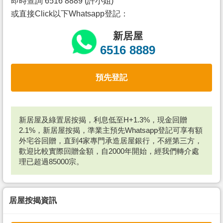
即時查詢 6516 8889 (許小姐)
或直接Click以下Whatsapp登記：
新居屋
6516 8889
預先登記
新居屋及綠置居按揭，利息低至H+1.3%，現金回贈
2.1%，新居屋按揭，準業主預先Whatsapp登記可享有額
外宅谷回贈，直到4家專門承造居屋銀行，不經第三方，
歡迎比較實際回贈金額，自2000年開始，經我們轉介處
理已超過85000宗。
居屋按揭資訊