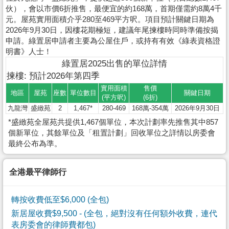
伙），會以市價6折推售，最便宜的約168萬，首期僅需約8萬4千
元。屋苑實用面積介乎280至469平方呎。項目預計關鍵日期為
2026年9月30日，因樓花期極短，建議年尾揀樓時同時準備按揭
申請。綠置居申請者主要為公屋住戶，或持有有效《綠表資格證
明書》人士！
綠置居2025出售的單位詳情
揀樓: 預計2026年第四季
實用面積
售價
地區
屋苑
座數
單位數目
關鍵日期
(平方呎)
(6折)
九龍灣
盛緻苑
2
1,467*
280-469
168萬-354萬
2026年9月30日
*盛緻苑全屋苑共提供1,467個單位，本次計劃率先推售其中857
個新單位，其餘單位及「租置計劃」回收單位之詳情以房委會
最終公布為準。
全港最平律師行
轉按收費低至$6,000 (全包)
新居屋收費$9,500
- (全包，絕對沒有任何額外收費，連代
表房委會的律師費都包)