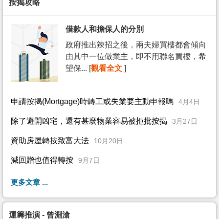
按揭攻略
借款人和擔保人的分別
政府推出辣招之後，兩夫婦買樓都會傾向
由其中一位做業主，即不用聯名買樓，希
望保... [
觀看全文
]
申請按揭(Mortgage)時轉工或失業要主動申報嗎
4月4日
除了避開凶宅，還有甚麼物業容易被拒批按揭
3月27日
資助房屋轉按致富大法
10月20日
減回贈也值得轉按
9月7日
更多文章 ...
運籌推演 - 曾淵滄