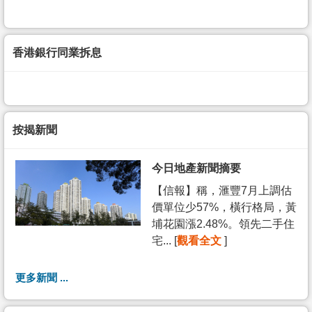
香港銀行同業拆息
按揭新聞
今日地產新聞摘要
【信報】稱，滙豐7月上調估
價單位少57%，橫行格局，黃
埔花園漲2.48%。領先二手住
宅... [
觀看全文
]
更多新聞 ...