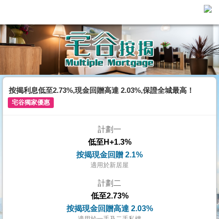
主
頁
代
理
搵
樓/
按揭利息低至2.73%,現金回贈高達 2.03%,保證全城最高！
成
宅谷獨家優惠
交
計劃一
業
低至H+1.3%
主
按揭現金回贈 2.1%
放
適用於新居屋
盤
計劃二
低至2.73%
宅
按揭現金回贈高達 2.03%
谷
適用於一手及二手私樓