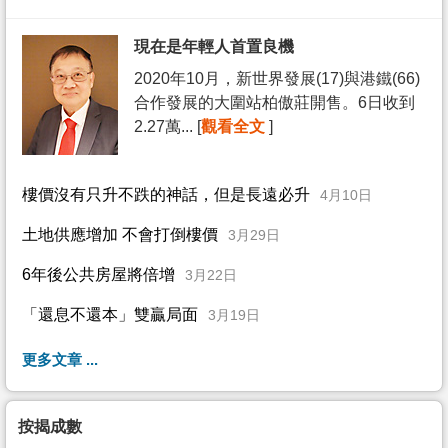
現在是年輕人首置良機
2020年10月，新世界發展(17)與港鐵(66)
合作發展的大圍站柏傲莊開售。6日收到
2.27萬... [
觀看全文
]
樓價沒有只升不跌的神話，但是長遠必升
4月10日
土地供應增加 不會打倒樓價
3月29日
6年後公共房屋將倍增
3月22日
「還息不還本」雙贏局面
3月19日
更多文章 ...
按揭成數