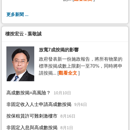
更多新聞 ...
樓按宏云 - 葉敬誠
放寬7成按揭的影響
政府發表新一份施政報告，將所有物業的
標準按揭成數上限劃一至70%，同時將申
請按揭... [
觀看全文
]
高成數按揭=高風險？
10月10日
非固定收入人士申請高成數按揭
9月6日
按保租賃許可難刺激樓市
8月16日
非固定入息與高成數按揭
8月1日