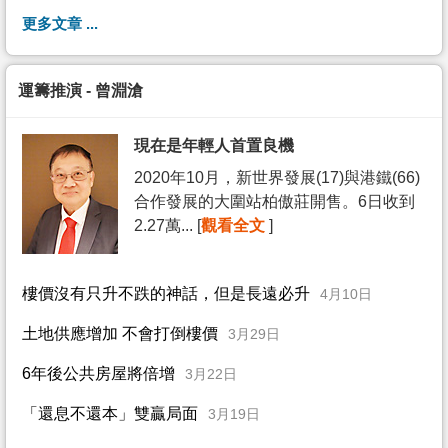
更多文章 ...
運籌推演 - 曾淵滄
現在是年輕人首置良機
2020年10月，新世界發展(17)與港鐵(66)
合作發展的大圍站柏傲莊開售。6日收到
2.27萬... [
觀看全文
]
樓價沒有只升不跌的神話，但是長遠必升
4月10日
土地供應增加 不會打倒樓價
3月29日
6年後公共房屋將倍增
3月22日
「還息不還本」雙贏局面
3月19日