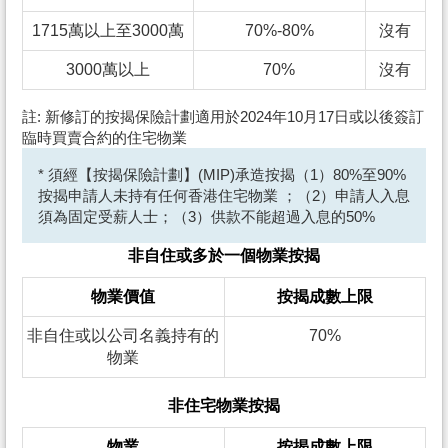
1715萬以上至3000萬
70%-80%
沒有
3000萬以上
70%
沒有
註: 新修訂的按揭保險計劃適用於2024年10月17日或以後簽訂
臨時買賣合約的住宅物業
* 須經【按揭保險計劃】(MIP)承造按揭（1）80%至90%
按揭申請人未持有任何香港住宅物業 ；（2）申請人入息
須為固定受薪人士；（3）供款不能超過入息的50%
非自住或多於一個物業按揭
物業價值
按揭成數上限
非自住或以公司名義持有的
70%
物業
非住宅物業按揭
物業
按揭成數上限