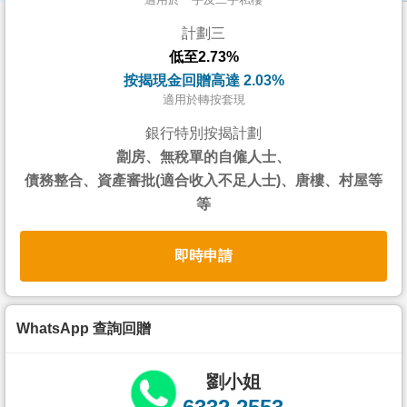
按
計劃三
揭
低至2.73%
地
按揭現金回贈高達 2.03%
產
適用於轉按套現
博
銀行特別按揭計劃
客
劏房、無稅單的自僱人士、
債務整合、資產審批(適合收入不足人士)、唐樓、村屋等
地
等
產
新
即時申請
聞
數
據
WhatsApp 查詢回贈
公
佈
劉小姐