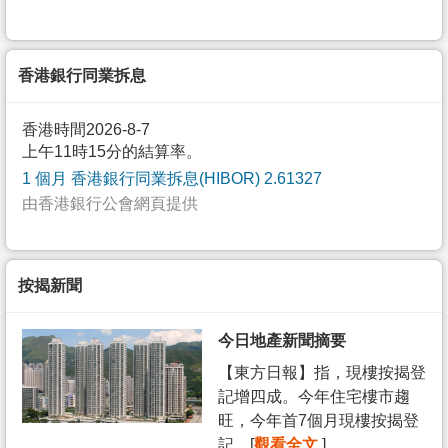
香港銀行同業拆息
香港時間2026-8-7
上午11時15分的結算率。
1 個月 香港銀行同業拆息(HIBOR) 2.61327
由香港銀行公會網頁提供
按揭新聞
今日地產新聞摘要
【東方日報】指，現樓按揭登
記增四成。今年住宅樓市趨
旺，今年首7個月現樓按揭登
記... [
觀看全文
]