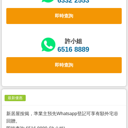
6332 2553
置
業
即時查詢
手
冊
關
許小姐
於
6516 8889
我
們
即時查詢
最新優惠
新居屋按揭，準業主預先Whatsapp登記可享有額外宅谷
回贈。