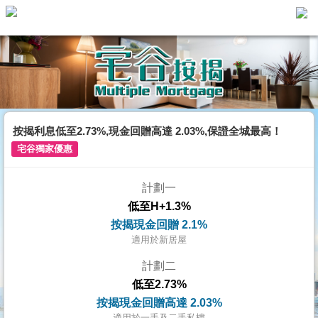
主
頁
代
理
搵
樓/
按揭利息低至2.73%,現金回贈高達 2.03%,保證全城最高！
成
宅谷獨家優惠
交
計劃一
業
低至H+1.3%
主
按揭現金回贈 2.1%
放
適用於新居屋
盤
計劃二
低至2.73%
宅
按揭現金回贈高達 2.03%
谷
適用於一手及二手私樓