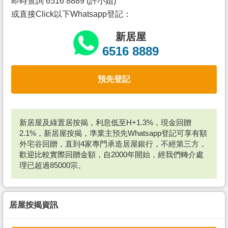
即時查詢 6516 8889 (許小姐)
或直接Click以下Whatsapp登記：
新居屋
6516 8889
預先登記
新居屋及綠置居按揭，利息低至H+1.3%，現金回贈
2.1%，新居屋按揭，準業主預先Whatsapp登記可享有額
外宅谷回贈，直到4家專門承造居屋銀行，不經第三方，
歡迎比較實際回贈金額，自2000年開始，經我們轉介處
理已超過85000宗。
居屋按揭資訊