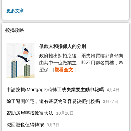
更多文章 ...
按揭攻略
借款人和擔保人的分別
政府推出辣招之後，兩夫婦買樓都會傾向
由其中一位做業主，即不用聯名買樓，希
望保... [
觀看全文
]
申請按揭(Mortgage)時轉工或失業要主動申報嗎
4月4日
除了避開凶宅，還有甚麼物業容易被拒批按揭
3月27日
資助房屋轉按致富大法
10月20日
減回贈也值得轉按
9月7日