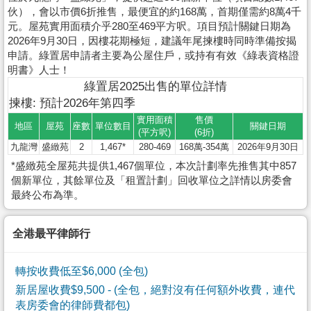
伙），會以市價6折推售，最便宜的約168萬，首期僅需約8萬4千
元。屋苑實用面積介乎280至469平方呎。項目預計關鍵日期為
2026年9月30日，因樓花期極短，建議年尾揀樓時同時準備按揭
申請。綠置居申請者主要為公屋住戶，或持有有效《綠表資格證
明書》人士！
綠置居2025出售的單位詳情
揀樓: 預計2026年第四季
實用面積
售價
地區
屋苑
座數
單位數目
關鍵日期
(平方呎)
(6折)
九龍灣
盛緻苑
2
1,467*
280-469
168萬-354萬
2026年9月30日
*盛緻苑全屋苑共提供1,467個單位，本次計劃率先推售其中857
個新單位，其餘單位及「租置計劃」回收單位之詳情以房委會
最終公布為準。
全港最平律師行
轉按收費低至$6,000 (全包)
新居屋收費$9,500
- (全包，絕對沒有任何額外收費，連代
表房委會的律師費都包)