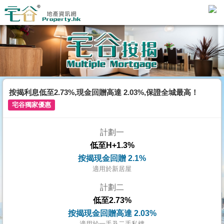
代
理
主
頁
搵
樓/
按揭利息低至2.73%,現金回贈高達 2.03%,保證全城最高！
成
宅谷獨家優惠
交
計劃一
業
低至H+1.3%
主
按揭現金回贈 2.1%
放
適用於新居屋
盤
計劃二
低至2.73%
宅
按揭現金回贈高達 2.03%
谷
適用於一手及二手私樓