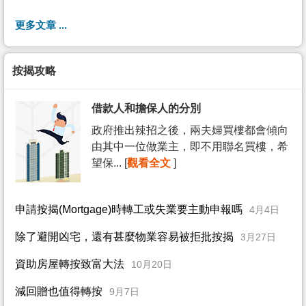
更多文章 ...
按揭攻略
借款人和擔保人的分別
政府推出辣招之後，兩夫婦買樓都會傾向
由其中一位做業主，即不用聯名買樓，希
望保... [
觀看全文
]
申請按揭(Mortgage)時轉工或失業要主動申報嗎
4月4日
除了避開凶宅，還有甚麼物業容易被拒批按揭
3月27日
資助房屋轉按致富大法
10月20日
減回贈也值得轉按
9月7日