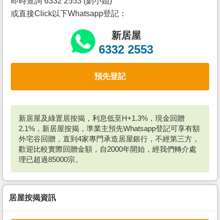
即時查詢 6332 2553 (劉小姐)
或直接Click以下Whatsapp登記：
新居屋
6332 2553
預先登記
新居屋及綠置居按揭，利息低至H+1.3%，現金回贈
2.1%，新居屋按揭，準業主預先Whatsapp登記可享有額
外宅谷回贈，直到4家專門承造居屋銀行，不經第三方，
歡迎比較實際回贈金額，自2000年開始，經我們轉介處
理已超過85000宗。
居屋按揭資訊