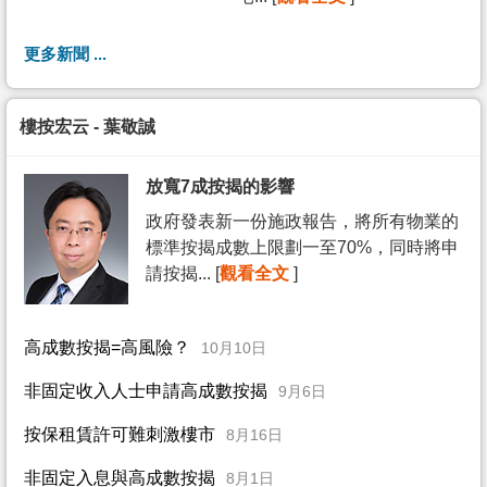
更多新聞 ...
樓按宏云 - 葉敬誠
放寬7成按揭的影響
政府發表新一份施政報告，將所有物業的
標準按揭成數上限劃一至70%，同時將申
請按揭... [
觀看全文
]
高成數按揭=高風險？
10月10日
非固定收入人士申請高成數按揭
9月6日
按保租賃許可難刺激樓市
8月16日
非固定入息與高成數按揭
8月1日