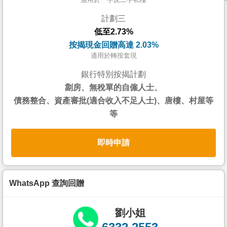
按
計劃三
揭
低至2.73%
地
按揭現金回贈高達 2.03%
產
適用於轉按套現
博
銀行特別按揭計劃
客
劏房、無稅單的自僱人士、
債務整合、資產審批(適合收入不足人士)、唐樓、村屋等
地
等
產
新
即時申請
聞
數
據
WhatsApp 查詢回贈
公
佈
劉小姐