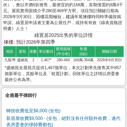
伙），會以市價6折推售，最便宜的約168萬，首期僅需約8萬4千
元。屋苑實用面積介乎280至469平方呎。項目預計關鍵日期為
2026年9月30日，因樓花期極短，建議年尾揀樓時同時準備按揭
申請。綠置居申請者主要為公屋住戶，或持有有效《綠表資格證
明書》人士！
綠置居2025出售的單位詳情
揀樓: 預計2026年第四季
實用面積
售價
地區
屋苑
座數
單位數目
關鍵日期
(平方呎)
(6折)
九龍灣
盛緻苑
2
1,467*
280-469
168萬-354萬
2026年9月30日
*盛緻苑全屋苑共提供1,467個單位，本次計劃率先推售其中857
個新單位，其餘單位及「租置計劃」回收單位之詳情以房委會
最終公布為準。
全港最平律師行
轉按收費低至$6,000 (全包)
新居屋收費$9,500
- (全包，絕對沒有任何額外收費，連代
表房委會的律師費都包)