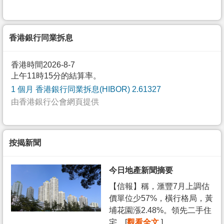
香港銀行同業拆息
香港時間2026-8-7
上午11時15分的結算率。
1 個月 香港銀行同業拆息(HIBOR) 2.61327
由香港銀行公會網頁提供
按揭新聞
今日地產新聞摘要
【信報】稱，滙豐7月上調估
價單位少57%，橫行格局，黃
埔花園漲2.48%。領先二手住
宅... [
觀看全文
]