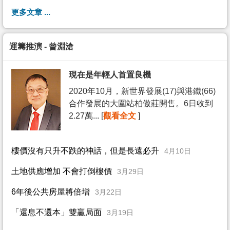
更多文章 ...
運籌推演 - 曾淵滄
現在是年輕人首置良機
2020年10月，新世界發展(17)與港鐵(66)
合作發展的大圍站柏傲莊開售。6日收到
2.27萬... [
觀看全文
]
樓價沒有只升不跌的神話，但是長遠必升
4月10日
土地供應增加 不會打倒樓價
3月29日
6年後公共房屋將倍增
3月22日
「還息不還本」雙贏局面
3月19日