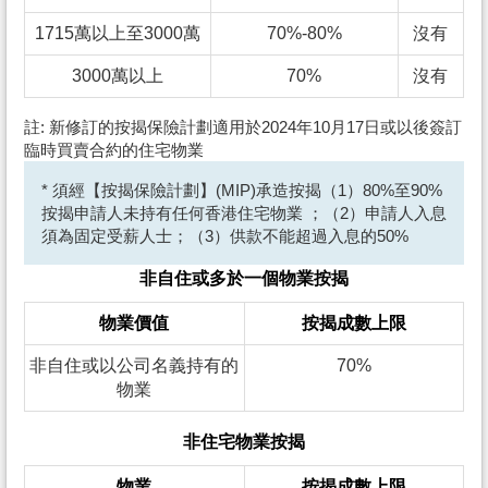
1715萬以上至3000萬
70%-80%
沒有
3000萬以上
70%
沒有
註: 新修訂的按揭保險計劃適用於2024年10月17日或以後簽訂
臨時買賣合約的住宅物業
* 須經【按揭保險計劃】(MIP)承造按揭（1）80%至90%
按揭申請人未持有任何香港住宅物業 ；（2）申請人入息
須為固定受薪人士；（3）供款不能超過入息的50%
非自住或多於一個物業按揭
物業價值
按揭成數上限
非自住或以公司名義持有的
70%
物業
非住宅物業按揭
物業
按揭成數上限