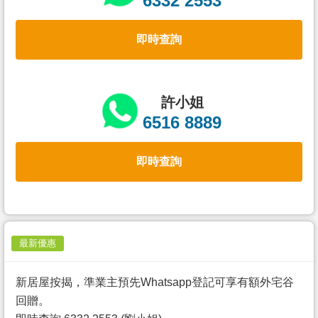
6332 2553
置
業
即時查詢
手
冊
關
許小姐
於
6516 8889
我
們
即時查詢
最新優惠
新居屋按揭，準業主預先Whatsapp登記可享有額外宅谷
回贈。