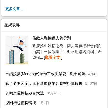
更多文章 ...
按揭攻略
借款人和擔保人的分別
政府推出辣招之後，兩夫婦買樓都會傾向
由其中一位做業主，即不用聯名買樓，希
望保... [
觀看全文
]
申請按揭(Mortgage)時轉工或失業要主動申報嗎
4月4日
除了避開凶宅，還有甚麼物業容易被拒批按揭
3月27日
資助房屋轉按致富大法
10月20日
減回贈也值得轉按
9月7日