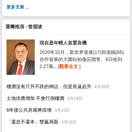
更多文章 ...
運籌推演 - 曾淵滄
現在是年輕人首置良機
2020年10月，新世界發展(17)與港鐵(66)
合作發展的大圍站柏傲莊開售。6日收到
2.27萬... [
觀看全文
]
樓價沒有只升不跌的神話，但是長遠必升
4月10日
土地供應增加 不會打倒樓價
3月29日
6年後公共房屋將倍增
3月22日
「還息不還本」雙贏局面
3月19日