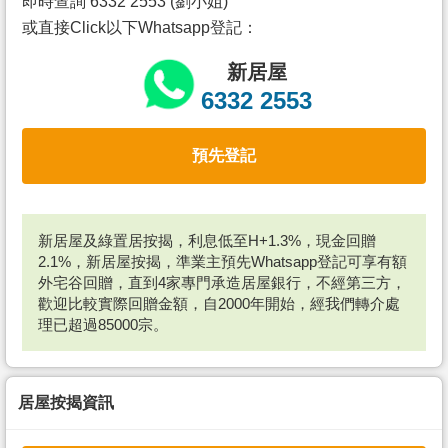
即時查詢 6332 2553 (劉小姐)
或直接Click以下Whatsapp登記：
新居屋
6332 2553
預先登記
新居屋及綠置居按揭，利息低至H+1.3%，現金回贈
2.1%，新居屋按揭，準業主預先Whatsapp登記可享有額
外宅谷回贈，直到4家專門承造居屋銀行，不經第三方，
歡迎比較實際回贈金額，自2000年開始，經我們轉介處
理已超過85000宗。
居屋按揭資訊