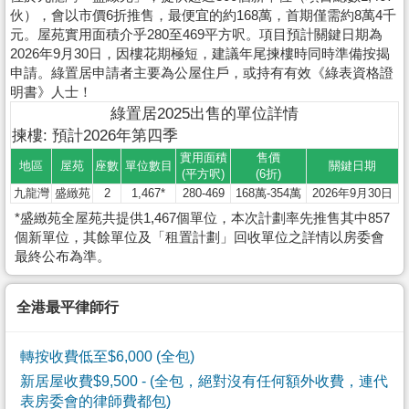
伙），會以市價6折推售，最便宜的約168萬，首期僅需約8萬4千
元。屋苑實用面積介乎280至469平方呎。項目預計關鍵日期為
2026年9月30日，因樓花期極短，建議年尾揀樓時同時準備按揭
申請。綠置居申請者主要為公屋住戶，或持有有效《綠表資格證
明書》人士！
綠置居2025出售的單位詳情
揀樓: 預計2026年第四季
實用面積
售價
地區
屋苑
座數
單位數目
關鍵日期
(平方呎)
(6折)
九龍灣
盛緻苑
2
1,467*
280-469
168萬-354萬
2026年9月30日
*盛緻苑全屋苑共提供1,467個單位，本次計劃率先推售其中857
個新單位，其餘單位及「租置計劃」回收單位之詳情以房委會
最終公布為準。
全港最平律師行
轉按收費低至$6,000 (全包)
新居屋收費$9,500
- (全包，絕對沒有任何額外收費，連代
表房委會的律師費都包)