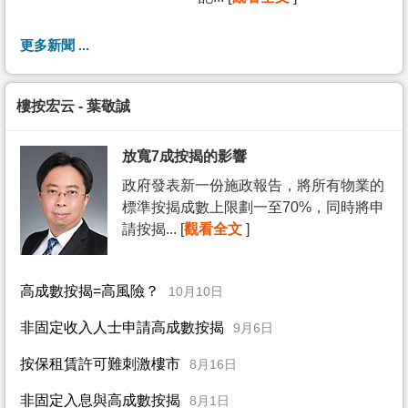
更多新聞 ...
樓按宏云 - 葉敬誠
放寬7成按揭的影響
政府發表新一份施政報告，將所有物業的
標準按揭成數上限劃一至70%，同時將申
請按揭... [
觀看全文
]
高成數按揭=高風險？
10月10日
非固定收入人士申請高成數按揭
9月6日
按保租賃許可難刺激樓市
8月16日
非固定入息與高成數按揭
8月1日