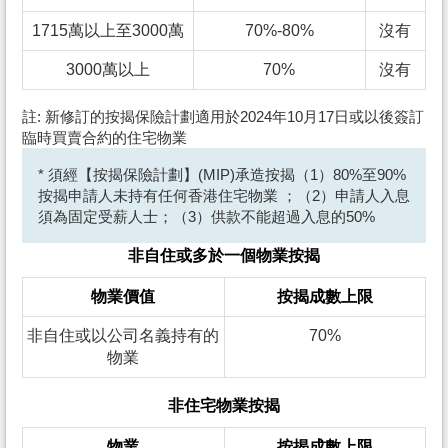
1715萬以上至3000萬
70%-80%
沒有
3000萬以上
70%
沒有
註: 新修訂的按揭保險計劃適用於2024年10月17日或以後簽訂
臨時買賣合約的住宅物業
* 須經【按揭保險計劃】(MIP)承造按揭（1）80%至90%
按揭申請人未持有任何香港住宅物業 ；（2）申請人入息
須為固定受薪人士；（3）供款不能超過入息的50%
非自住或多於一個物業按揭
物業價值
按揭成數上限
非自住或以公司名義持有的
70%
物業
非住宅物業按揭
物業
按揭成數上限