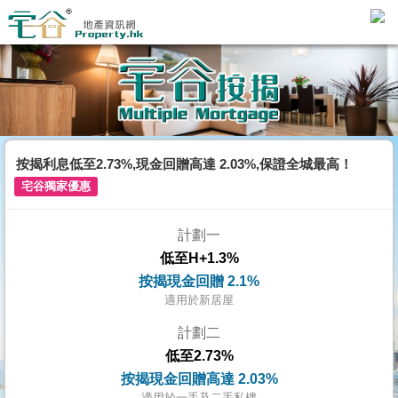
主
頁
代
理
搵
樓/
按揭利息低至2.73%,現金回贈高達 2.03%,保證全城最高！
成
宅谷獨家優惠
交
計劃一
業
低至H+1.3%
主
按揭現金回贈 2.1%
放
適用於新居屋
盤
計劃二
低至2.73%
宅
按揭現金回贈高達 2.03%
谷
適用於一手及二手私樓