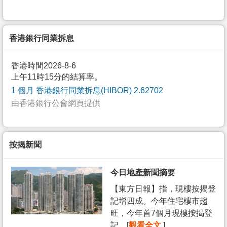
香港銀行同業拆息
香港時間2026-8-6
上午11時15分的結算率。
1 個月 香港銀行同業拆息(HIBOR) 2.62702
由香港銀行公會網頁提供
按揭新聞
今日地產新聞摘要
【東方日報】指，現樓按揭登
記增四成。今年住宅樓市趨
旺，今年首7個月現樓按揭登
記... [
觀看全文
]