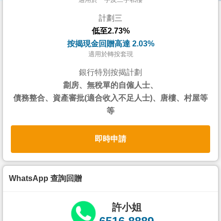
按
計劃三
揭
低至2.73%
地
按揭現金回贈高達 2.03%
產
適用於轉按套現
博
銀行特別按揭計劃
客
劏房、無稅單的自僱人士、
債務整合、資產審批(適合收入不足人士)、唐樓、村屋等
地
等
產
新
即時申請
聞
數
據
WhatsApp 查詢回贈
公
佈
許小姐