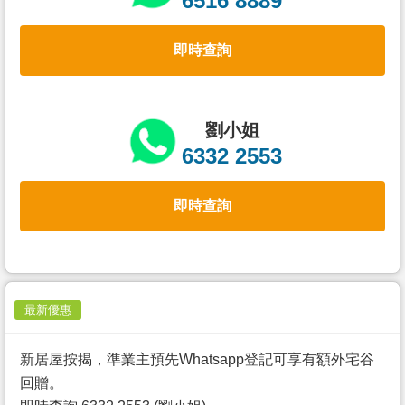
6516 8889
置
業
即時查詢
手
冊
關
劉小姐
於
6332 2553
我
們
即時查詢
最新優惠
新居屋按揭，準業主預先Whatsapp登記可享有額外宅谷
回贈。