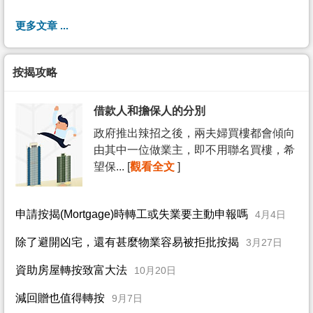
更多文章 ...
按揭攻略
借款人和擔保人的分別
政府推出辣招之後，兩夫婦買樓都會傾向
由其中一位做業主，即不用聯名買樓，希
望保... [
觀看全文
]
申請按揭(Mortgage)時轉工或失業要主動申報嗎
4月4日
除了避開凶宅，還有甚麼物業容易被拒批按揭
3月27日
資助房屋轉按致富大法
10月20日
減回贈也值得轉按
9月7日