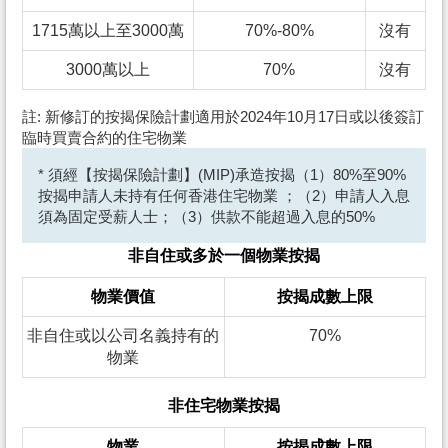
1715萬以上至3000萬
70%-80%
沒有
3000萬以上
70%
沒有
註: 新修訂的按揭保險計劃適用於2024年10月17日或以後簽訂
臨時買賣合約的住宅物業
* 須經【按揭保險計劃】(MIP)承造按揭（1）80%至90%
按揭申請人未持有任何香港住宅物業 ；（2）申請人入息
須為固定受薪人士；（3）供款不能超過入息的50%
非自住或多於一個物業按揭
物業價值
按揭成數上限
非自住或以公司名義持有的
70%
物業
非住宅物業按揭
物業
按揭成數上限