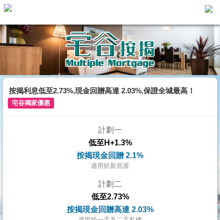
主
頁
代
理
搵
樓/
按揭利息低至2.73%,現金回贈高達 2.03%,保證全城最高！
成
宅谷獨家優惠
交
計劃一
業
低至H+1.3%
主
按揭現金回贈 2.1%
放
適用於新居屋
盤
計劃二
低至2.73%
宅
按揭現金回贈高達 2.03%
谷
適用於一手及二手私樓