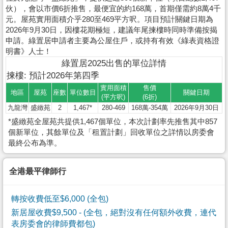
伙），會以市價6折推售，最便宜的約168萬，首期僅需約8萬4千
元。屋苑實用面積介乎280至469平方呎。項目預計關鍵日期為
2026年9月30日，因樓花期極短，建議年尾揀樓時同時準備按揭
申請。綠置居申請者主要為公屋住戶，或持有有效《綠表資格證
明書》人士！
綠置居2025出售的單位詳情
揀樓: 預計2026年第四季
實用面積
售價
地區
屋苑
座數
單位數目
關鍵日期
(平方呎)
(6折)
九龍灣
盛緻苑
2
1,467*
280-469
168萬-354萬
2026年9月30日
*盛緻苑全屋苑共提供1,467個單位，本次計劃率先推售其中857
個新單位，其餘單位及「租置計劃」回收單位之詳情以房委會
最終公布為準。
全港最平律師行
轉按收費低至$6,000 (全包)
新居屋收費$9,500
- (全包，絕對沒有任何額外收費，連代
表房委會的律師費都包)