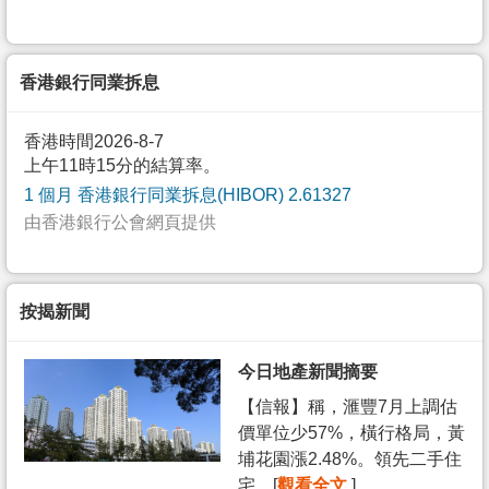
香港銀行同業拆息
香港時間2026-8-7
上午11時15分的結算率。
1 個月 香港銀行同業拆息(HIBOR) 2.61327
由香港銀行公會網頁提供
按揭新聞
今日地產新聞摘要
【信報】稱，滙豐7月上調估
價單位少57%，橫行格局，黃
埔花園漲2.48%。領先二手住
宅... [
觀看全文
]