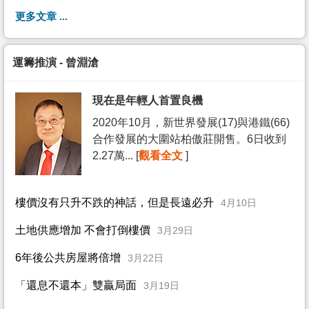
更多文章 ...
運籌推演 - 曾淵滄
現在是年輕人首置良機
2020年10月，新世界發展(17)與港鐵(66)
合作發展的大圍站柏傲莊開售。6日收到
2.27萬... [
觀看全文
]
樓價沒有只升不跌的神話，但是長遠必升
4月10日
土地供應增加 不會打倒樓價
3月29日
6年後公共房屋將倍增
3月22日
「還息不還本」雙贏局面
3月19日