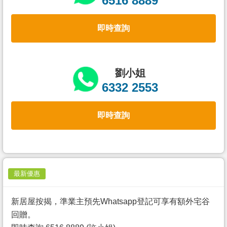
6516 8889
置
業
即時查詢
手
冊
關
劉小姐
於
6332 2553
我
們
即時查詢
最新優惠
新居屋按揭，準業主預先Whatsapp登記可享有額外宅谷
回贈。