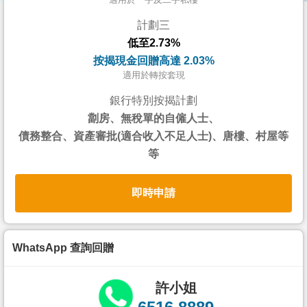
按
計劃三
揭
低至2.73%
地
按揭現金回贈高達 2.03%
產
適用於轉按套現
博
銀行特別按揭計劃
客
劏房、無稅單的自僱人士、
債務整合、資產審批(適合收入不足人士)、唐樓、村屋等
地
等
產
新
即時申請
聞
數
據
WhatsApp 查詢回贈
公
佈
許小姐