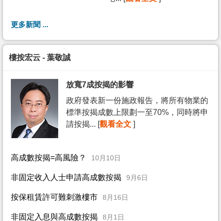
更多新聞 ...
樓按宏云 - 葉敬誠
放寬7成按揭的影響
政府發表新一份施政報告，將所有物業的
標準按揭成數上限劃一至70%，同時將申
請按揭... [
觀看全文
]
高成數按揭=高風險？
10月10日
非固定收入人士申請高成數按揭
9月6日
按保租賃許可難刺激樓市
8月16日
非固定入息與高成數按揭
8月1日