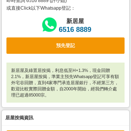
即時查詢 6516 8889 (許小姐)
或直接Click以下Whatsapp登記：
新居屋
6516 8889
預先登記
新居屋及綠置居按揭，利息低至H+1.3%，現金回贈
2.1%，新居屋按揭，準業主預先Whatsapp登記可享有額
外宅谷回贈，直到4家專門承造居屋銀行，不經第三方，
歡迎比較實際回贈金額，自2000年開始，經我們轉介處
理已超過85000宗。
居屋按揭資訊