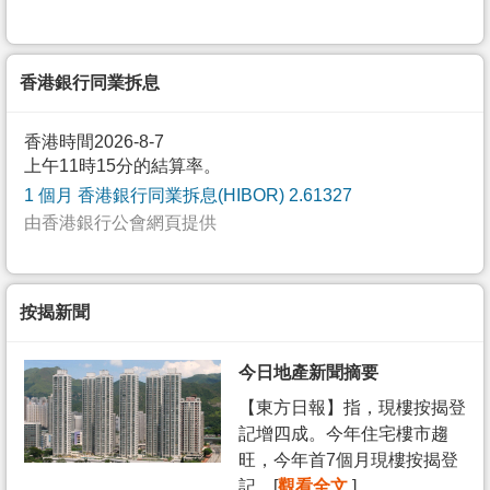
香港銀行同業拆息
香港時間2026-8-7
上午11時15分的結算率。
1 個月 香港銀行同業拆息(HIBOR) 2.61327
由香港銀行公會網頁提供
按揭新聞
今日地產新聞摘要
【東方日報】指，現樓按揭登
記增四成。今年住宅樓市趨
旺，今年首7個月現樓按揭登
記... [
觀看全文
]