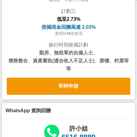
按
計劃三
揭
低至2.73%
地
按揭現金回贈高達 2.03%
產
適用於轉按套現
博
銀行特別按揭計劃
客
劏房、無稅單的自僱人士、
債務整合、資產審批(適合收入不足人士)、唐樓、村屋等
地
等
產
新
即時申請
聞
數
據
WhatsApp 查詢回贈
公
佈
許小姐