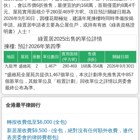
伙），會以市價6折推售，最便宜的約168萬，首期僅需約8萬4千
元。屋苑實用面積介乎280至469平方呎。項目預計關鍵日期為
2026年9月30日，因樓花期極短，建議年尾揀樓時同時準備按揭
申請。綠置居申請者主要為公屋住戶，或持有有效《綠表資格證
明書》人士！
綠置居2025出售的單位詳情
揀樓: 預計2026年第四季
實用面積
售價
地區
屋苑
座數
單位數目
關鍵日期
(平方呎)
(6折)
九龍灣
盛緻苑
2
1,467*
280-469
168萬-354萬
2026年9月30日
*盛緻苑全屋苑共提供1,467個單位，本次計劃率先推售其中857
個新單位，其餘單位及「租置計劃」回收單位之詳情以房委會
最終公布為準。
全港最平律師行
轉按收費低至$6,000 (全包)
新居屋收費$9,500
- (全包，絕對沒有任何額外收費，連代
表房委會的律師費都包)