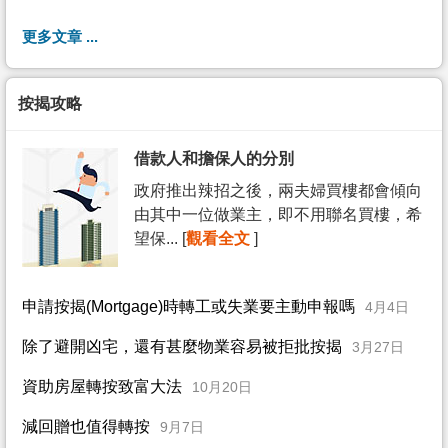
更多文章 ...
按揭攻略
借款人和擔保人的分別
政府推出辣招之後，兩夫婦買樓都會傾向
由其中一位做業主，即不用聯名買樓，希
望保... [
觀看全文
]
申請按揭(Mortgage)時轉工或失業要主動申報嗎
4月4日
除了避開凶宅，還有甚麼物業容易被拒批按揭
3月27日
資助房屋轉按致富大法
10月20日
減回贈也值得轉按
9月7日