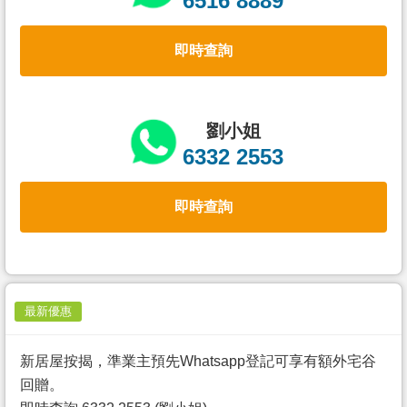
6516 8889
置
業
即時查詢
手
冊
關
劉小姐
於
6332 2553
我
們
即時查詢
最新優惠
新居屋按揭，準業主預先Whatsapp登記可享有額外宅谷
回贈。