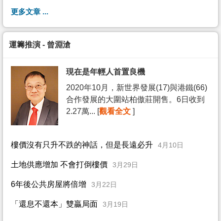
更多文章 ...
運籌推演 - 曾淵滄
現在是年輕人首置良機
2020年10月，新世界發展(17)與港鐵(66)
合作發展的大圍站柏傲莊開售。6日收到
2.27萬... [
觀看全文
]
樓價沒有只升不跌的神話，但是長遠必升
4月10日
土地供應增加 不會打倒樓價
3月29日
6年後公共房屋將倍增
3月22日
「還息不還本」雙贏局面
3月19日