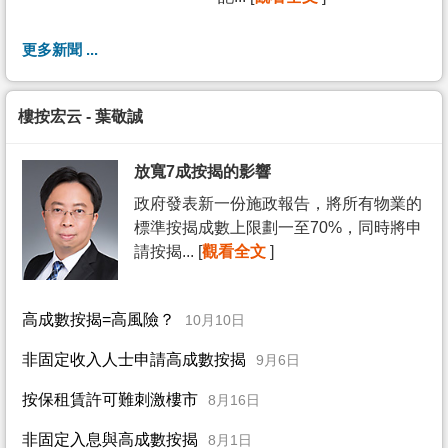
更多新聞 ...
樓按宏云 - 葉敬誠
放寬7成按揭的影響
政府發表新一份施政報告，將所有物業的
標準按揭成數上限劃一至70%，同時將申
請按揭... [
觀看全文
]
高成數按揭=高風險？
10月10日
非固定收入人士申請高成數按揭
9月6日
按保租賃許可難刺激樓市
8月16日
非固定入息與高成數按揭
8月1日