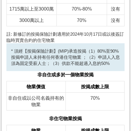
1715萬以上至3000萬
70%-80%
沒有
3000萬以上
70%
沒有
註: 新修訂的按揭保險計劃適用於2024年10月17日或以後簽訂
臨時買賣合約的住宅物業
* 須經【按揭保險計劃】(MIP)承造按揭（1）80%至90%
按揭申請人未持有任何香港住宅物業 ；（2）申請人入息
須為固定受薪人士；（3）供款不能超過入息的50%
非自住或多於一個物業按揭
物業價值
按揭成數上限
非自住或以公司名義持有的
70%
物業
非住宅物業按揭
物業
按揭成數上限