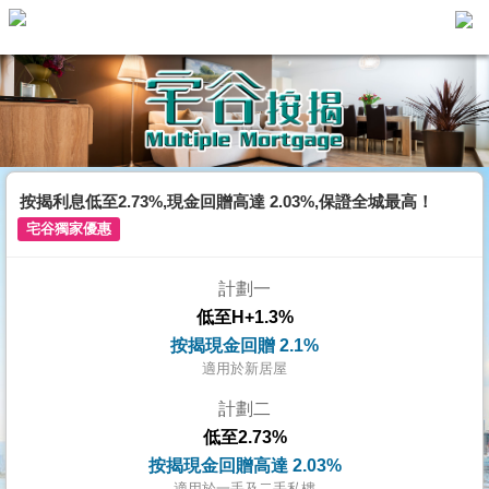
主
頁
代
理
搵
樓/
按揭利息低至2.73%,現金回贈高達 2.03%,保證全城最高！
成
宅谷獨家優惠
交
計劃一
業
低至H+1.3%
主
按揭現金回贈 2.1%
放
適用於新居屋
盤
計劃二
低至2.73%
宅
按揭現金回贈高達 2.03%
谷
適用於一手及二手私樓