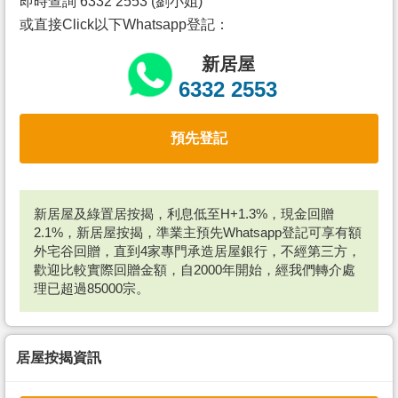
即時查詢 6332 2553 (劉小姐)
或直接Click以下Whatsapp登記：
新居屋
6332 2553
預先登記
新居屋及綠置居按揭，利息低至H+1.3%，現金回贈
2.1%，新居屋按揭，準業主預先Whatsapp登記可享有額
外宅谷回贈，直到4家專門承造居屋銀行，不經第三方，
歡迎比較實際回贈金額，自2000年開始，經我們轉介處
理已超過85000宗。
居屋按揭資訊