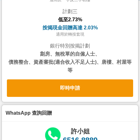
按
計劃三
揭
低至2.73%
地
按揭現金回贈高達 2.03%
產
適用於轉按套現
博
銀行特別按揭計劃
客
劏房、無稅單的自僱人士、
債務整合、資產審批(適合收入不足人士)、唐樓、村屋等
地
等
產
新
即時申請
聞
數
據
WhatsApp 查詢回贈
公
佈
許小姐