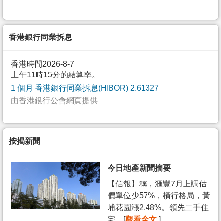
香港銀行同業拆息
香港時間2026-8-7
上午11時15分的結算率。
1 個月 香港銀行同業拆息(HIBOR) 2.61327
由香港銀行公會網頁提供
按揭新聞
今日地產新聞摘要
【信報】稱，滙豐7月上調估
價單位少57%，橫行格局，黃
埔花園漲2.48%。領先二手住
宅... [
觀看全文
]