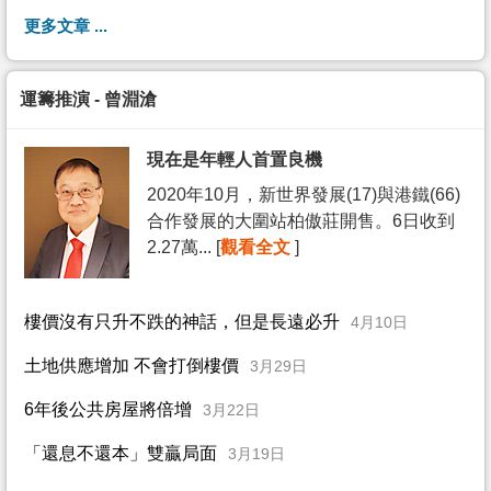
更多文章 ...
運籌推演 - 曾淵滄
現在是年輕人首置良機
2020年10月，新世界發展(17)與港鐵(66)
合作發展的大圍站柏傲莊開售。6日收到
2.27萬... [
觀看全文
]
樓價沒有只升不跌的神話，但是長遠必升
4月10日
土地供應增加 不會打倒樓價
3月29日
6年後公共房屋將倍增
3月22日
「還息不還本」雙贏局面
3月19日