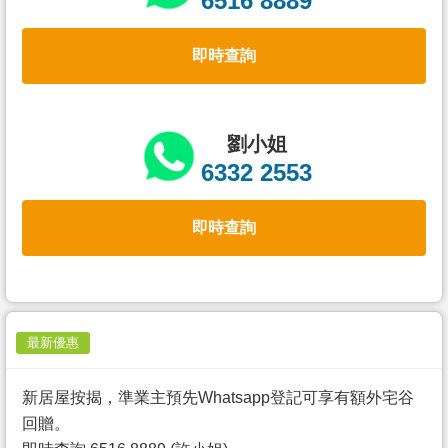
6516 8889
置
業
即時查詢
手
冊
關
劉小姐
於
6332 2553
我
們
即時查詢
最新優惠
新居屋按揭，準業主預先Whatsapp登記可享有額外宅谷
回贈。