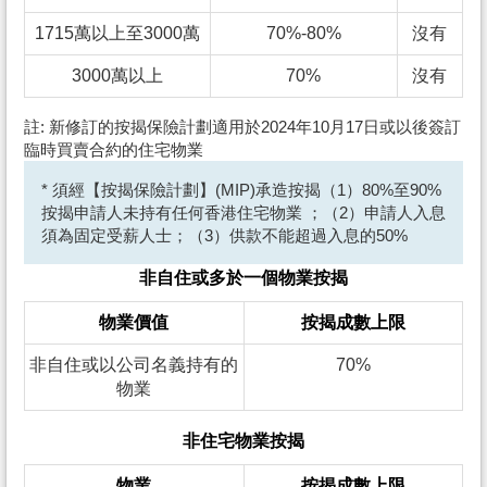
1715萬以上至3000萬
70%-80%
沒有
3000萬以上
70%
沒有
註: 新修訂的按揭保險計劃適用於2024年10月17日或以後簽訂
臨時買賣合約的住宅物業
* 須經【按揭保險計劃】(MIP)承造按揭（1）80%至90%
按揭申請人未持有任何香港住宅物業 ；（2）申請人入息
須為固定受薪人士；（3）供款不能超過入息的50%
非自住或多於一個物業按揭
物業價值
按揭成數上限
非自住或以公司名義持有的
70%
物業
非住宅物業按揭
物業
按揭成數上限