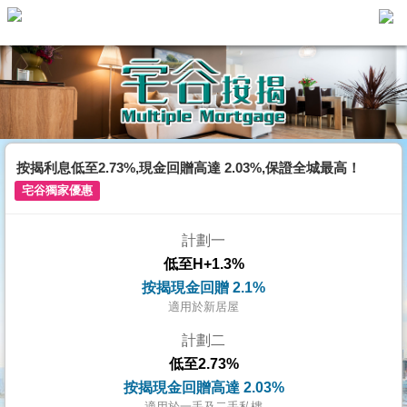
主
頁
代
理
搵
樓/
按揭利息低至2.73%,現金回贈高達 2.03%,保證全城最高！
成
宅谷獨家優惠
交
計劃一
業
低至H+1.3%
主
按揭現金回贈 2.1%
放
適用於新居屋
盤
計劃二
低至2.73%
宅
按揭現金回贈高達 2.03%
谷
適用於一手及二手私樓