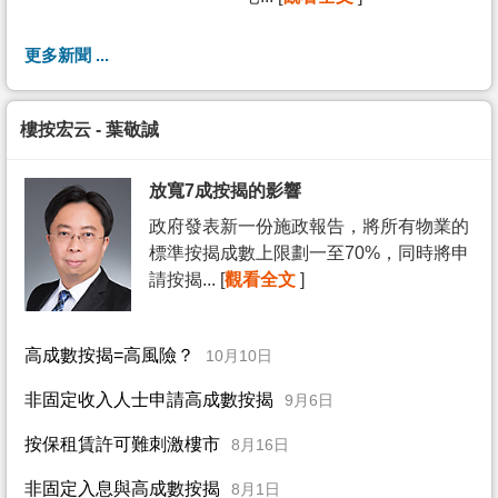
更多新聞 ...
樓按宏云 - 葉敬誠
放寬7成按揭的影響
政府發表新一份施政報告，將所有物業的
標準按揭成數上限劃一至70%，同時將申
請按揭... [
觀看全文
]
高成數按揭=高風險？
10月10日
非固定收入人士申請高成數按揭
9月6日
按保租賃許可難刺激樓市
8月16日
非固定入息與高成數按揭
8月1日