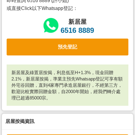
即時查詢 6516 8889 (許小姐)
或直接Click以下Whatsapp登記：
新居屋
6516 8889
預先登記
新居屋及綠置居按揭，利息低至H+1.3%，現金回贈
2.1%，新居屋按揭，準業主預先Whatsapp登記可享有額
外宅谷回贈，直到4家專門承造居屋銀行，不經第三方，
歡迎比較實際回贈金額，自2000年開始，經我們轉介處
理已超過85000宗。
居屋按揭資訊