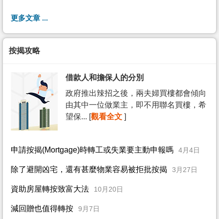
更多文章 ...
按揭攻略
借款人和擔保人的分別
政府推出辣招之後，兩夫婦買樓都會傾向
由其中一位做業主，即不用聯名買樓，希
望保... [
觀看全文
]
申請按揭(Mortgage)時轉工或失業要主動申報嗎
4月4日
除了避開凶宅，還有甚麼物業容易被拒批按揭
3月27日
資助房屋轉按致富大法
10月20日
減回贈也值得轉按
9月7日