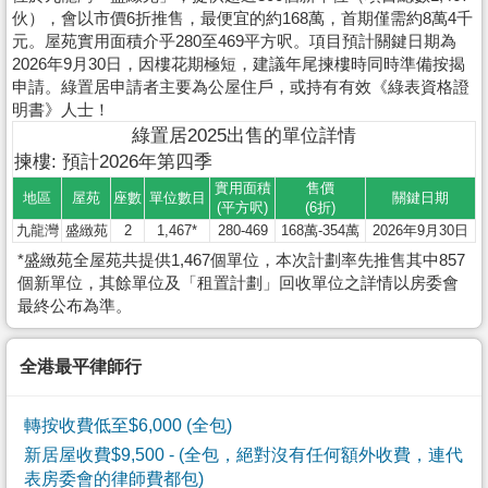
伙），會以市價6折推售，最便宜的約168萬，首期僅需約8萬4千
元。屋苑實用面積介乎280至469平方呎。項目預計關鍵日期為
2026年9月30日，因樓花期極短，建議年尾揀樓時同時準備按揭
申請。綠置居申請者主要為公屋住戶，或持有有效《綠表資格證
明書》人士！
綠置居2025出售的單位詳情
揀樓: 預計2026年第四季
實用面積
售價
地區
屋苑
座數
單位數目
關鍵日期
(平方呎)
(6折)
九龍灣
盛緻苑
2
1,467*
280-469
168萬-354萬
2026年9月30日
*盛緻苑全屋苑共提供1,467個單位，本次計劃率先推售其中857
個新單位，其餘單位及「租置計劃」回收單位之詳情以房委會
最終公布為準。
全港最平律師行
轉按收費低至$6,000 (全包)
新居屋收費$9,500
- (全包，絕對沒有任何額外收費，連代
表房委會的律師費都包)