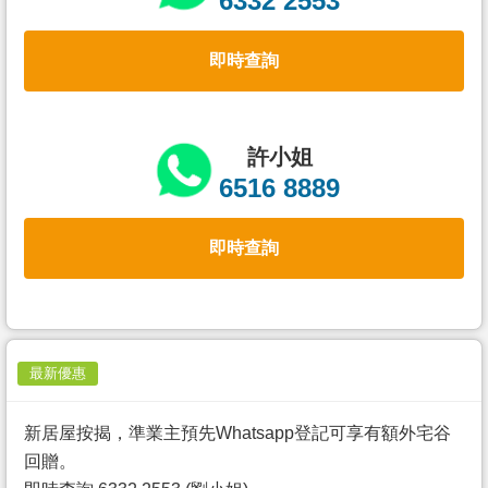
6332 2553
置
業
即時查詢
手
冊
關
許小姐
於
6516 8889
我
們
即時查詢
最新優惠
新居屋按揭，準業主預先Whatsapp登記可享有額外宅谷
回贈。