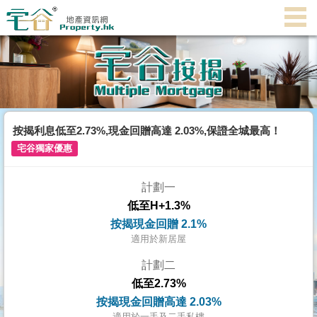
代
理
主
頁
搵
樓/
按揭利息低至2.73%,現金回贈高達 2.03%,保證全城最高！
成
宅谷獨家優惠
交
計劃一
業
低至H+1.3%
主
按揭現金回贈 2.1%
放
適用於新居屋
盤
計劃二
低至2.73%
宅
按揭現金回贈高達 2.03%
谷
適用於一手及二手私樓