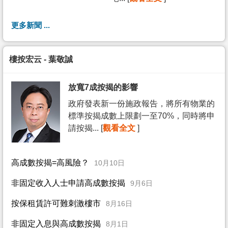
更多新聞 ...
樓按宏云 - 葉敬誠
放寬7成按揭的影響
政府發表新一份施政報告，將所有物業的
標準按揭成數上限劃一至70%，同時將申
請按揭... [
觀看全文
]
高成數按揭=高風險？
10月10日
非固定收入人士申請高成數按揭
9月6日
按保租賃許可難刺激樓市
8月16日
非固定入息與高成數按揭
8月1日