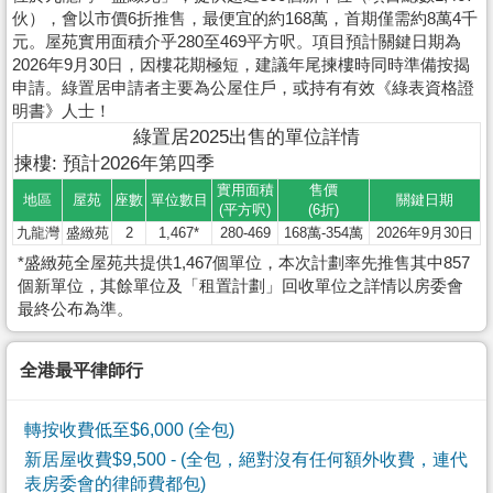
伙），會以市價6折推售，最便宜的約168萬，首期僅需約8萬4千
元。屋苑實用面積介乎280至469平方呎。項目預計關鍵日期為
2026年9月30日，因樓花期極短，建議年尾揀樓時同時準備按揭
申請。綠置居申請者主要為公屋住戶，或持有有效《綠表資格證
明書》人士！
綠置居2025出售的單位詳情
揀樓: 預計2026年第四季
實用面積
售價
地區
屋苑
座數
單位數目
關鍵日期
(平方呎)
(6折)
九龍灣
盛緻苑
2
1,467*
280-469
168萬-354萬
2026年9月30日
*盛緻苑全屋苑共提供1,467個單位，本次計劃率先推售其中857
個新單位，其餘單位及「租置計劃」回收單位之詳情以房委會
最終公布為準。
全港最平律師行
轉按收費低至$6,000 (全包)
新居屋收費$9,500
- (全包，絕對沒有任何額外收費，連代
表房委會的律師費都包)