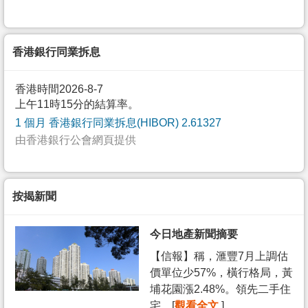
香港銀行同業拆息
香港時間2026-8-7
上午11時15分的結算率。
1 個月 香港銀行同業拆息(HIBOR) 2.61327
由香港銀行公會網頁提供
按揭新聞
今日地產新聞摘要
【信報】稱，滙豐7月上調估
價單位少57%，橫行格局，黃
埔花園漲2.48%。領先二手住
宅... [
觀看全文
]