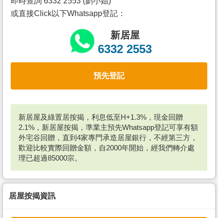
即時查詢 6332 2553 (劉小姐)
或直接Click以下Whatsapp登記：
新居屋
6332 2553
預先登記
新居屋及綠置居按揭，利息低至H+1.3%，現金回贈
2.1%，新居屋按揭，準業主預先Whatsapp登記可享有額
外宅谷回贈，直到4家專門承造居屋銀行，不經第三方，
歡迎比較實際回贈金額，自2000年開始，經我們轉介處
理已超過85000宗。
居屋按揭資訊