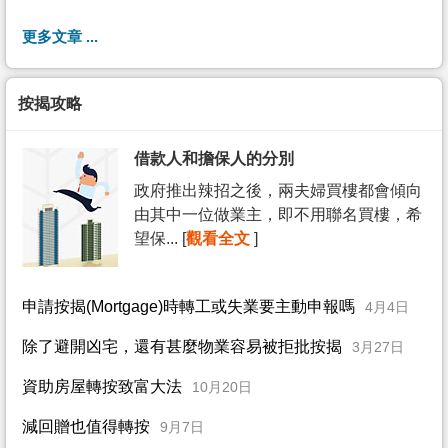
更多文章 ...
按揭攻略
借款人和擔保人的分別
政府推出辣招之後，兩夫婦買樓都會傾向
由其中一位做業主，即不用聯名買樓，希
望保... [
觀看全文
]
申請按揭(Mortgage)時轉工或失業要主動申報嗎
4月4日
除了避開凶宅，還有甚麼物業容易被拒批按揭
3月27日
資助房屋轉按致富大法
10月20日
減回贈也值得轉按
9月7日