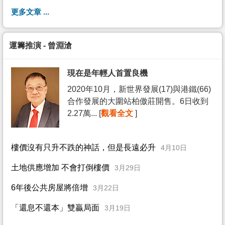
更多文章 ...
運籌推演 - 曾淵滄
現在是年輕人首置良機
2020年10月，新世界發展(17)與港鐵(66)
合作發展的大圍站柏傲莊開售。6日收到
2.27萬... [
觀看全文
]
樓價沒有只升不跌的神話，但是長遠必升
4月10日
土地供應增加 不會打倒樓價
3月29日
6年後公共房屋將倍增
3月22日
「還息不還本」雙贏局面
3月19日