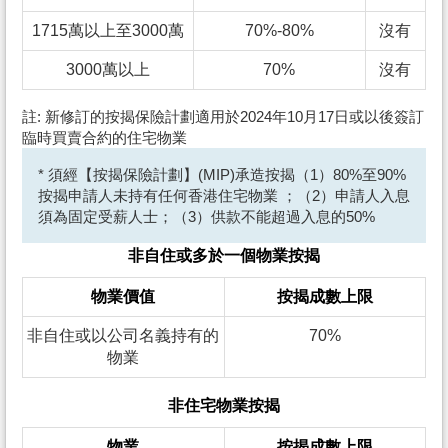
1715萬以上至3000萬
70%-80%
沒有
3000萬以上
70%
沒有
註: 新修訂的按揭保險計劃適用於2024年10月17日或以後簽訂
臨時買賣合約的住宅物業
* 須經【按揭保險計劃】(MIP)承造按揭（1）80%至90%
按揭申請人未持有任何香港住宅物業 ；（2）申請人入息
須為固定受薪人士；（3）供款不能超過入息的50%
非自住或多於一個物業按揭
物業價值
按揭成數上限
非自住或以公司名義持有的
70%
物業
非住宅物業按揭
物業
按揭成數上限