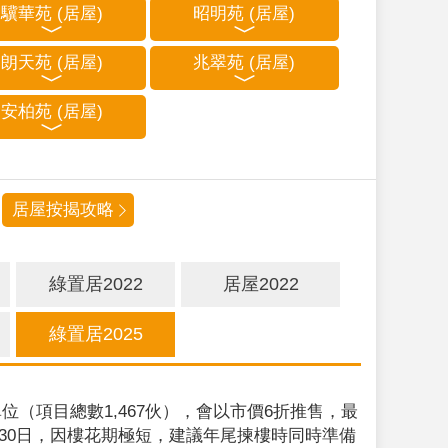
驥華苑 (居屋)
昭明苑 (居屋)
朗天苑 (居屋)
兆翠苑 (居屋)
安柏苑 (居屋)
居屋按揭攻略
綠置居2022
居屋2022
綠置居2025
位（項目總數1,467伙），會以市價6折推售，最
9月30日，因樓花期極短，建議年尾揀樓時同時準備