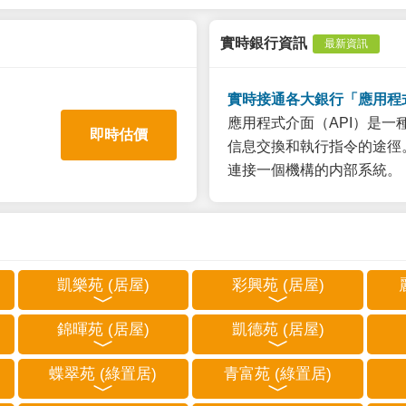
實時銀行資訊
最新資訊
實時接通各大銀行「應用程
應用程式介面（API）是
即時估價
信息交換和執行指令的途徑。
連接一個機構的内部系統。
凱樂苑 (居屋)
彩興苑 (居屋)
錦暉苑 (居屋)
凱德苑 (居屋)
蝶翠苑 (綠置居)
青富苑 (綠置居)