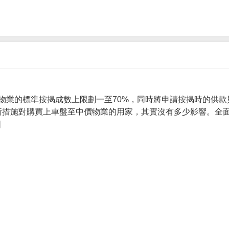
物業的標準按揭成數上限劃一至70%，同時將申請按揭時的供款
 新措施對購買上車盤至中價物業的用家，其實沒有多少影響。全面
]