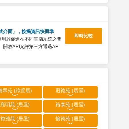
式介面」，按揭資訊快而準
即時比較
一種用於促進在不同電腦系統之間
開放API允許第三方通過API
麗翠苑 (綠置居)
冠德苑 (居屋)
雍明苑 (居屋)
裕泰苑 (居屋)
裕雅苑 (居屋)
愉德苑 (居屋)