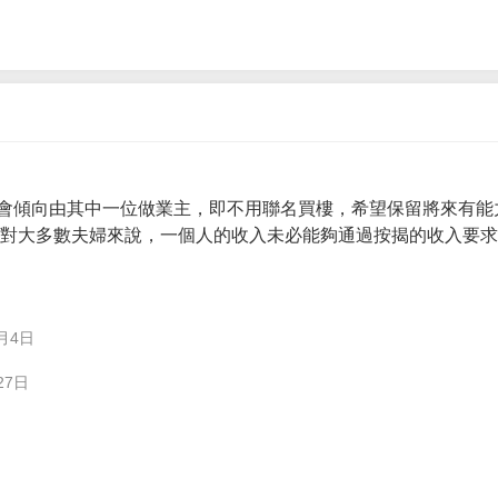
會傾向由其中一位做業主，即不用聯名買樓，希望保留將來有能
。 對大多數夫婦來說，一個人的收入未必能夠通過按揭的收入要
月4日
27日