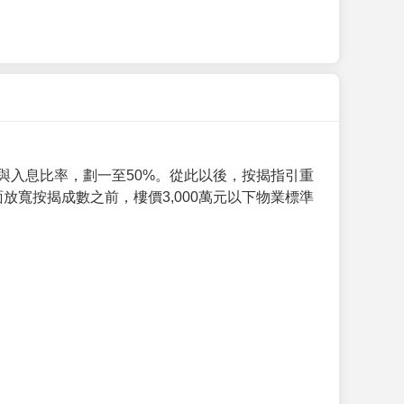
與入息比率，劃一至50%。從此以後，按揭指引重
放寬按揭成數之前，樓價3,000萬元以下物業標準