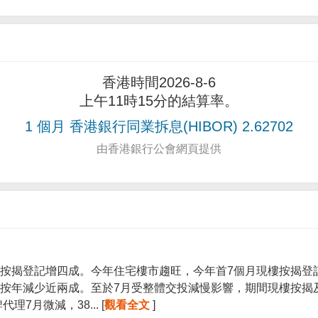
香港時間2026-8-6
上午11時15分的結算率。
1 個月 香港銀行同業拆息(HIBOR) 2.62702
由香港銀行公會網頁提供
按揭登記增四成。今年住宅樓市趨旺，今年首7個月現樓按揭登記宗
按年減少近兩成。至於7月受整體交投減慢影響，期間現樓按揭
7月微減，38... [
觀看全文
]