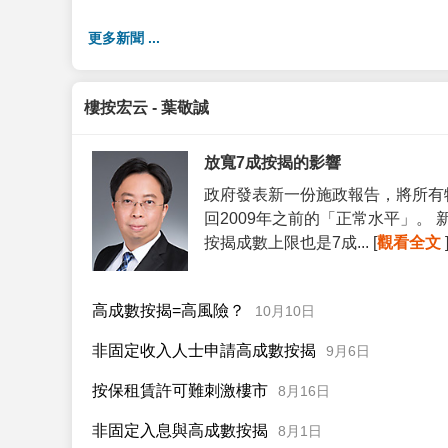
更多新聞 ...
樓按宏云 - 葉敬誠
放寬7成按揭的影響
政府發表新一份施政報告，將所有
回2009年之前的「正常水平」。
按揭成數上限也是7成... [
觀看全文
高成數按揭=高風險？
10月10日
非固定收入人士申請高成數按揭
9月6日
按保租賃許可難刺激樓市
8月16日
非固定入息與高成數按揭
8月1日