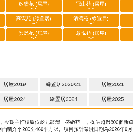
啟鑽苑 (居屋)
冠山苑 (居屋)
高宏苑 (綠置居)
清濤苑 (綠置居)
安麗苑 (居屋)
啟悅苑 (居屋)
居屋2019
綠置居2020/21
居屋2021
居屋2024
綠置居2024
居屋2025
，今期主打樓盤位於九龍灣「盛緻苑」，提供超過800個新單
用面積介乎280至469平方呎。項目預計關鍵日期為2026年