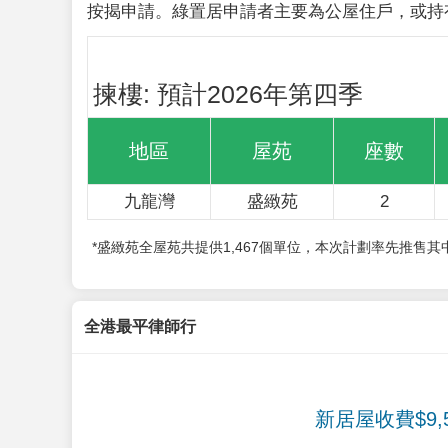
按揭申請。綠置居申請者主要為公屋住戶，或持
揀樓: 預計2026年第四季
地區
屋苑
座數
九龍灣
盛緻苑
2
*盛緻苑全屋苑共提供1,467個單位，本次計劃率先推售
全港最平律師行
新居屋收費$9,5