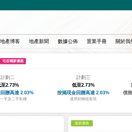
地產博客
地產新聞
數據公佈
置業手冊
關於我
宅谷獨家優惠
計劃二
計劃三
至2.73%
低至2.73%
回贈高達 2.03%
按揭現金回贈高達 2.03%
債務
一手及二手私樓
適用於轉按套現
最新優惠