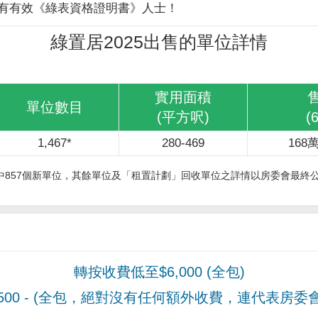
有有效《綠表資格證明書》人士！
綠置居2025出售的單位詳情
實用面積
單位數目
(平方呎)
(
1,467*
280-469
168萬
其中857個新單位，其餘單位及「租置計劃」回收單位之詳情以房委會最終
轉按收費低至$6,000 (全包)
00
- (全包，絕對沒有任何額外收費，連代表房委