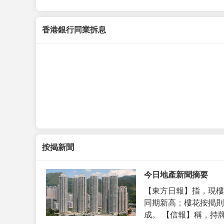
香港銀行同業拆息
按揭新聞
今日地產新聞摘要
【東方日報】指，現樓
同期新高；樓花按揭則
成。 【信報】稱，持牌代理