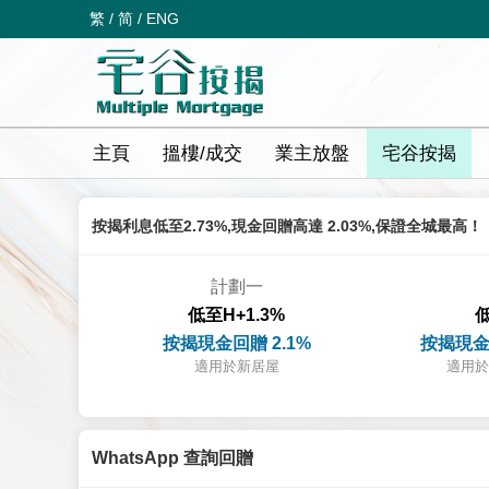
繁
/
简
/
ENG
主頁
搵樓/成交
業主放盤
宅谷按揭
按揭利息低至2.73%,現金回贈高達 2.03%,保證全城最高！
計劃一
低至H+1.3%
低
按揭現金回贈 2.1%
按揭現金
適用於新居屋
適用於
WhatsApp 查詢回贈