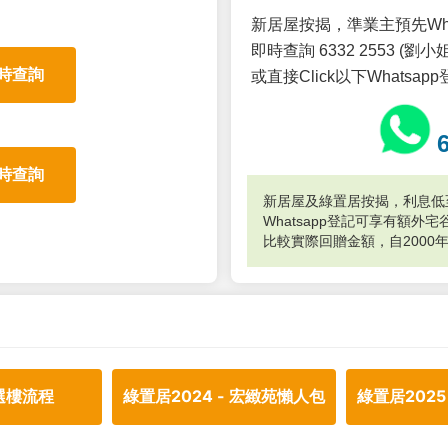
新居屋按揭，準業主預先Wh
即時查詢 6332 2553 (劉小姐
時查詢
或直接Click以下Whatsap
時查詢
新居屋及綠置居按揭，利息低至
Whatsapp登記可享有額
比較實際回贈金額，自2000
選樓流程
綠置居2024 - 宏緻苑懶人包
綠置居2025