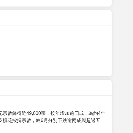
數錄得近49,000宗，按年增加逾四成，為約4年
及樓花按揭宗數，較6月分別下跌逾兩成與超過五