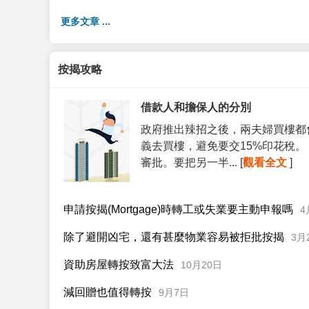
更多文章 ...
按揭攻略
借款人和擔保人的分別
政府推出辣招之後，兩夫婦買樓都
義去買樓，避免要交15%印花稅
審批。要把另一半... [
觀看全文
]
申請按揭(Mortgage)時轉工或失業要主動申報嗎
4
除了避開凶宅，還有甚麼物業容易被拒批按揭
3月
資助房屋轉按致富大法
10月20日
減回贈也值得轉按
9月7日