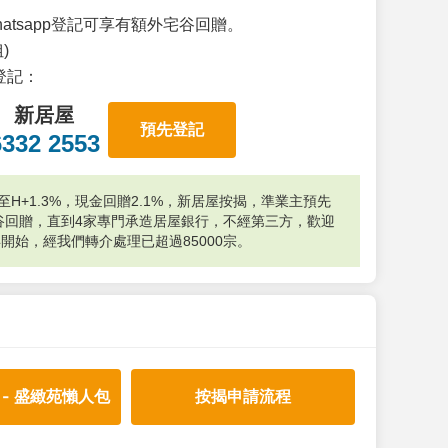
atsapp登記可享有額外宅谷回贈。
)
p登記：
新居屋
預先登記
6332 2553
H+1.3%，現金回贈2.1%，新居屋按揭，準業主預先
外宅谷回贈，直到4家專門承造居屋銀行，不經第三方，歡迎
年開始，經我們轉介處理已超過85000宗。
 - 盛緻苑懶人包
按揭申請流程