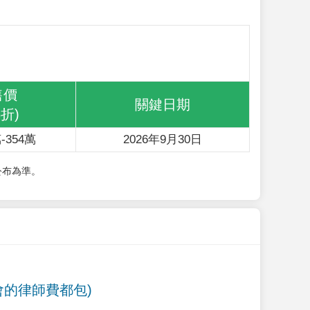
售價
關鍵日期
6折)
-354萬
2026年9月30日
公布為準。
會的律師費都包)