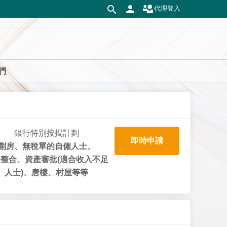
代理登入
們
銀行特別按揭計劃
即時申請
劏房、無稅單的自僱人士、
整合、資產審批(適合收入不足
人士)、唐樓、村屋等等