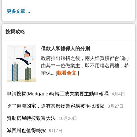
更多文章 ...
按揭攻略
借款人和擔保人的分別
政府推出辣招之後，兩夫婦買樓都會傾向
由其中一位做業主，即不用聯名買樓，希
望保... [
觀看全文
]
申請按揭(Mortgage)時轉工或失業要主動申報嗎
4月4日
除了避開凶宅，還有甚麼物業容易被拒批按揭
3月27日
資助房屋轉按致富大法
10月20日
減回贈也值得轉按
9月7日