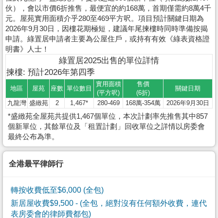
伙），會以市價6折推售，最便宜的約168萬，首期僅需約8萬4千
元。屋苑實用面積介乎280至469平方呎。項目預計關鍵日期為
2026年9月30日，因樓花期極短，建議年尾揀樓時同時準備按揭
申請。綠置居申請者主要為公屋住戶，或持有有效《綠表資格證
明書》人士！
綠置居2025出售的單位詳情
揀樓: 預計2026年第四季
實用面積
售價
地區
屋苑
座數
單位數目
關鍵日期
(平方呎)
(6折)
九龍灣
盛緻苑
2
1,467*
280-469
168萬-354萬
2026年9月30日
*盛緻苑全屋苑共提供1,467個單位，本次計劃率先推售其中857
個新單位，其餘單位及「租置計劃」回收單位之詳情以房委會
最終公布為準。
全港最平律師行
轉按收費低至$6,000 (全包)
新居屋收費$9,500
- (全包，絕對沒有任何額外收費，連代
表房委會的律師費都包)