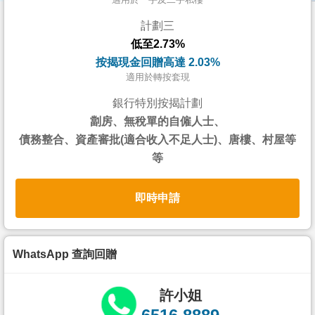
按
計劃三
揭
低至2.73%
地
按揭現金回贈高達 2.03%
產
適用於轉按套現
博
銀行特別按揭計劃
客
劏房、無稅單的自僱人士、
債務整合、資產審批(適合收入不足人士)、唐樓、村屋等
地
等
產
新
即時申請
聞
數
據
WhatsApp 查詢回贈
公
佈
許小姐