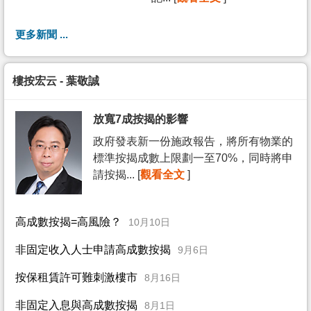
更多新聞 ...
樓按宏云 - 葉敬誠
放寬7成按揭的影響
政府發表新一份施政報告，將所有物業的
標準按揭成數上限劃一至70%，同時將申
請按揭... [
觀看全文
]
高成數按揭=高風險？
10月10日
非固定收入人士申請高成數按揭
9月6日
按保租賃許可難刺激樓市
8月16日
非固定入息與高成數按揭
8月1日