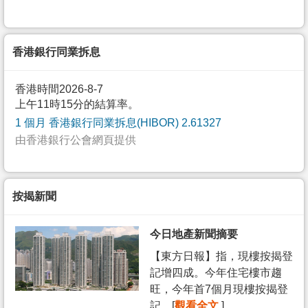
香港銀行同業拆息
香港時間2026-8-7
上午11時15分的結算率。
1 個月 香港銀行同業拆息(HIBOR) 2.61327
由香港銀行公會網頁提供
按揭新聞
今日地產新聞摘要
【東方日報】指，現樓按揭登
記增四成。今年住宅樓市趨
旺，今年首7個月現樓按揭登
記... [
觀看全文
]