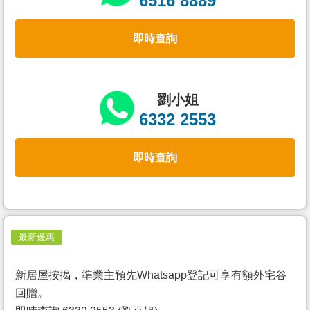
6516 8889
置
業
即時查詢
手
冊
關
劉小姐
於
6332 2553
我
們
即時查詢
最新優惠
新居屋按揭，準業主預先Whatsapp登記可享有額外宅谷
回贈。