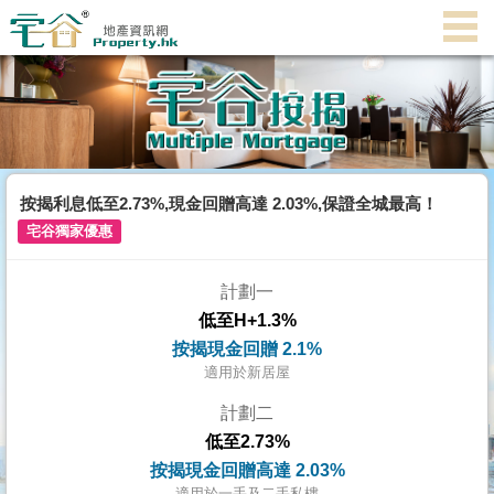
代
理
主
頁
搵
樓/
按揭利息低至2.73%,現金回贈高達 2.03%,保證全城最高！
成
宅谷獨家優惠
交
計劃一
業
低至H+1.3%
主
按揭現金回贈 2.1%
放
適用於新居屋
盤
計劃二
低至2.73%
宅
按揭現金回贈高達 2.03%
谷
適用於一手及二手私樓