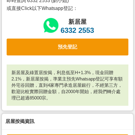
即時查詢 6332 2553 (劉小姐)
或直接Click以下Whatsapp登記：
新居屋
6332 2553
預先登記
新居屋及綠置居按揭，利息低至H+1.3%，現金回贈
2.1%，新居屋按揭，準業主預先Whatsapp登記可享有額
外宅谷回贈，直到4家專門承造居屋銀行，不經第三方，
歡迎比較實際回贈金額，自2000年開始，經我們轉介處
理已超過85000宗。
居屋按揭資訊