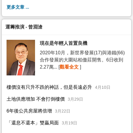
更多文章 ...
運籌推演 - 曾淵滄
現在是年輕人首置良機
2020年10月，新世界發展(17)與港鐵(66)
合作發展的大圍站柏傲莊開售。6日收到
2.27萬... [
觀看全文
]
樓價沒有只升不跌的神話，但是長遠必升
4月10日
土地供應增加 不會打倒樓價
3月29日
6年後公共房屋將倍增
3月22日
「還息不還本」雙贏局面
3月19日