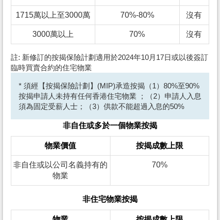
1715萬以上至3000萬
70%-80%
沒有
3000萬以上
70%
沒有
註: 新修訂的按揭保險計劃適用於2024年10月17日或以後簽訂
臨時買賣合約的住宅物業
* 須經【按揭保險計劃】(MIP)承造按揭（1）80%至90%
按揭申請人未持有任何香港住宅物業 ；（2）申請人入息
須為固定受薪人士；（3）供款不能超過入息的50%
非自住或多於一個物業按揭
物業價值
按揭成數上限
非自住或以公司名義持有的
70%
物業
非住宅物業按揭
物業
按揭成數上限