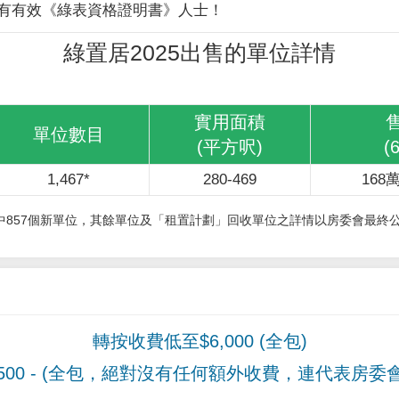
有有效《綠表資格證明書》人士！
綠置居2025出售的單位詳情
實用面積
單位數目
(平方呎)
(
1,467*
280-469
168萬
其中857個新單位，其餘單位及「租置計劃」回收單位之詳情以房委會最終
轉按收費低至$6,000 (全包)
00
- (全包，絕對沒有任何額外收費，連代表房委