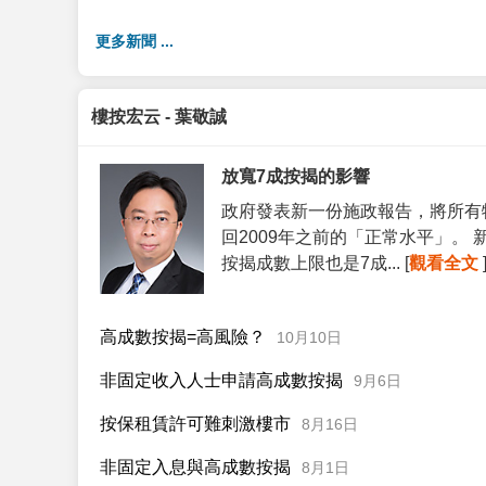
更多新聞 ...
樓按宏云 - 葉敬誠
放寬7成按揭的影響
政府發表新一份施政報告，將所有
回2009年之前的「正常水平」。
按揭成數上限也是7成... [
觀看全文
高成數按揭=高風險？
10月10日
非固定收入人士申請高成數按揭
9月6日
按保租賃許可難刺激樓市
8月16日
非固定入息與高成數按揭
8月1日