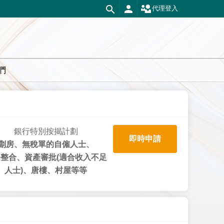
代理登入
們
銀行特別按揭計劃
即時申請
劏房、無稅單的自僱人士、
整合、資產審批(適合收入不足
人士)、唐樓、村屋等等