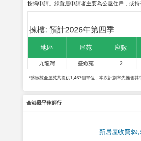
按揭申請。綠置居申請者主要為公屋住戶，或持
揀樓: 預計2026年第四季
地區
屋苑
座數
九龍灣
盛緻苑
2
*盛緻苑全屋苑共提供1,467個單位，本次計劃率先推售
全港最平律師行
新居屋收費$9,5