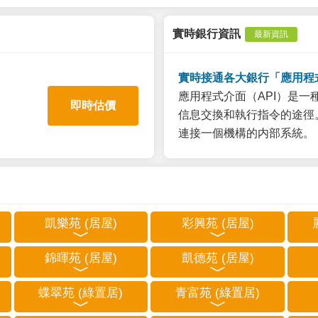
實時銀行資訊
最新資訊
實時接通各大銀行「應用程
應用程式介面（API）是
即時估價
信息交換和執行指令的途徑。
連接一個機構的内部系統。
凱樂苑 (居屋)
彩興苑 (居屋)
錦暉苑 (居屋)
凱德苑 (居屋)
蝶翠苑 (綠置居)
青富苑 (綠置居)