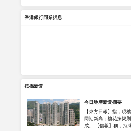
香港銀行同業拆息
按揭新聞
今日地產新聞摘要
【東方日報】指，現樓
同期新高；樓花按揭則
成。 【信報】稱，持牌代理