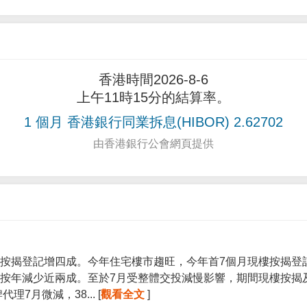
香港時間2026-8-6
上午11時15分的結算率。
1 個月 香港銀行同業拆息(HIBOR) 2.62702
由香港銀行公會網頁提供
按揭登記增四成。今年住宅樓市趨旺，今年首7個月現樓按揭登記宗
按年減少近兩成。至於7月受整體交投減慢影響，期間現樓按揭
7月微減，38... [
觀看全文
]