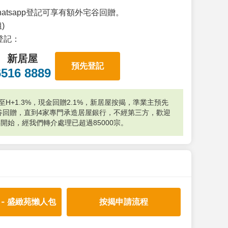
atsapp登記可享有額外宅谷回贈。
)
p登記：
新居屋
預先登記
6516 8889
H+1.3%，現金回贈2.1%，新居屋按揭，準業主預先
外宅谷回贈，直到4家專門承造居屋銀行，不經第三方，歡迎
年開始，經我們轉介處理已超過85000宗。
 - 盛緻苑懶人包
按揭申請流程