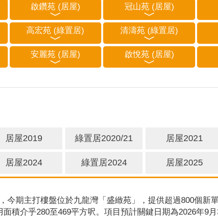
啟鑽苑 (居屋)
冠山苑 (居屋)
高宏苑 (綠置居)
清濤苑 (綠置居)
安麗苑 (居屋)
啟悅苑 (居屋)
居屋2019
綠置居2020/21
居屋2021
居屋2024
綠置居2024
居屋2025
，今期主打樓盤位於九龍灣「盛緻苑」，提供超過800個新單
用面積介乎280至469平方呎。項目預計關鍵日期為2026年