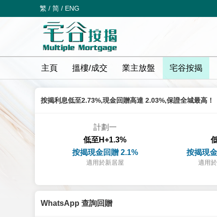
繁
/
简
/
ENG
主頁
搵樓/成交
業主放盤
宅谷按揭
按揭利息低至2.73%,現金回贈高達 2.03%,保證全城最高！
計劃一
低至H+1.3%
低
按揭現金回贈 2.1%
按揭現金
適用於新居屋
適用於
WhatsApp 查詢回贈