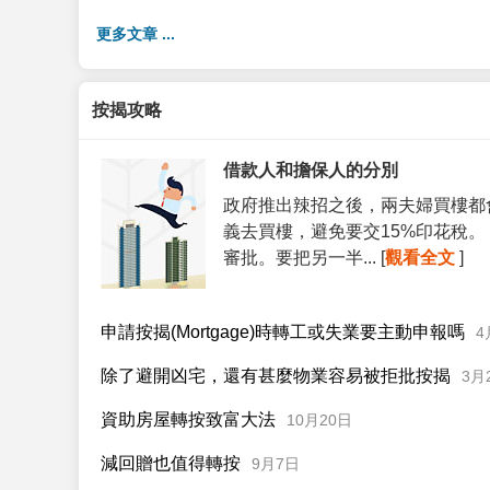
更多文章 ...
按揭攻略
借款人和擔保人的分別
政府推出辣招之後，兩夫婦買樓都
義去買樓，避免要交15%印花稅
審批。要把另一半... [
觀看全文
]
申請按揭(Mortgage)時轉工或失業要主動申報嗎
4
除了避開凶宅，還有甚麼物業容易被拒批按揭
3月
資助房屋轉按致富大法
10月20日
減回贈也值得轉按
9月7日