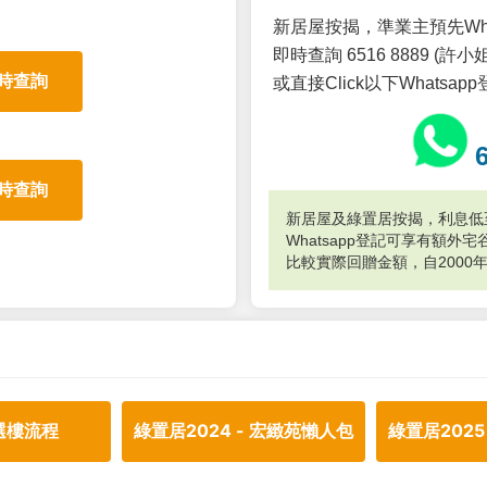
新居屋按揭，準業主預先Wh
即時查詢 6516 8889 (許小姐
時查詢
或直接Click以下Whatsap
時查詢
新居屋及綠置居按揭，利息低至
Whatsapp登記可享有額
比較實際回贈金額，自2000
選樓流程
綠置居2024 - 宏緻苑懶人包
綠置居2025