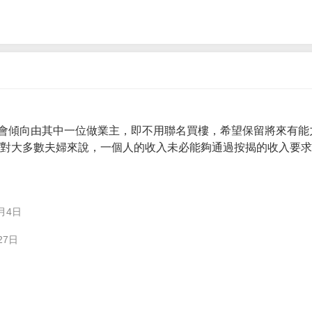
會傾向由其中一位做業主，即不用聯名買樓，希望保留將來有能
。 對大多數夫婦來說，一個人的收入未必能夠通過按揭的收入要
月4日
27日