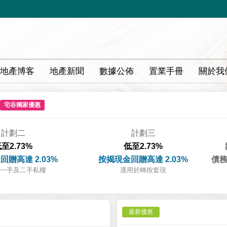
地產博客
地產新聞
數據公佈
置業手冊
關於我
宅谷獨家優惠
計劃二
計劃三
至2.73%
低至2.73%
回贈高達 2.03%
按揭現金回贈高達 2.03%
債務
一手及二手私樓
適用於轉按套現
最新優惠