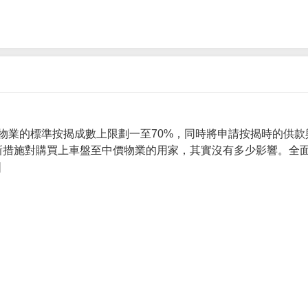
物業的標準按揭成數上限劃一至70%，同時將申請按揭時的供款
 新措施對購買上車盤至中價物業的用家，其實沒有多少影響。全面
]