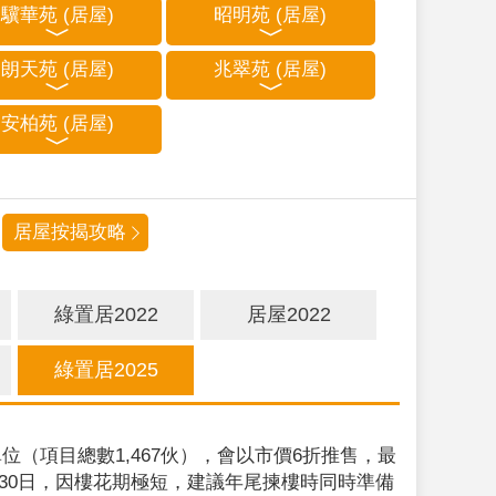
驥華苑 (居屋)
昭明苑 (居屋)
朗天苑 (居屋)
兆翠苑 (居屋)
安柏苑 (居屋)
居屋按揭攻略
綠置居2022
居屋2022
綠置居2025
位（項目總數1,467伙），會以市價6折推售，最
9月30日，因樓花期極短，建議年尾揀樓時同時準備