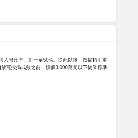
與入息比率，劃一至50%。從此以後，按揭指引重
放寬按揭成數之前，樓價3,000萬元以下物業標準