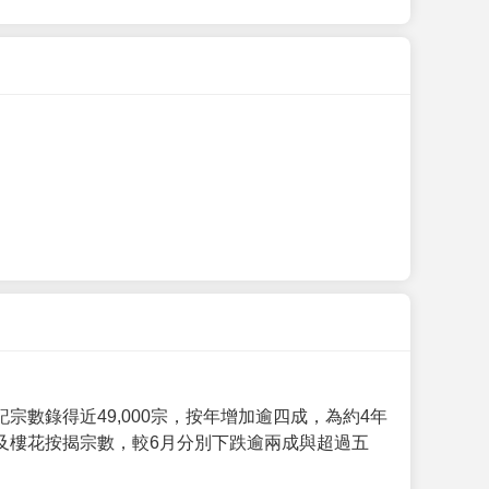
數錄得近49,000宗，按年增加逾四成，為約4年
及樓花按揭宗數，較6月分別下跌逾兩成與超過五