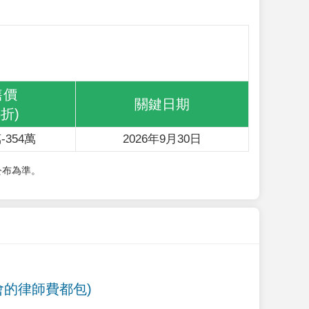
售價
關鍵日期
6折)
-354萬
2026年9月30日
公布為準。
會的律師費都包)