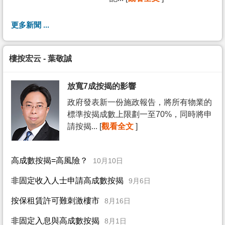
更多新聞 ...
樓按宏云 - 葉敬誠
放寬7成按揭的影響
政府發表新一份施政報告，將所有物業的
標準按揭成數上限劃一至70%，同時將申
請按揭... [
觀看全文
]
高成數按揭=高風險？
10月10日
非固定收入人士申請高成數按揭
9月6日
按保租賃許可難刺激樓市
8月16日
非固定入息與高成數按揭
8月1日