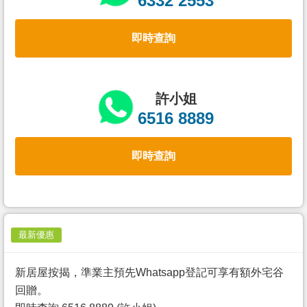
6332 2553
置
業
即時查詢
手
冊
關
許小姐
於
6516 8889
我
們
即時查詢
最新優惠
新居屋按揭，準業主預先Whatsapp登記可享有額外宅谷
回贈。