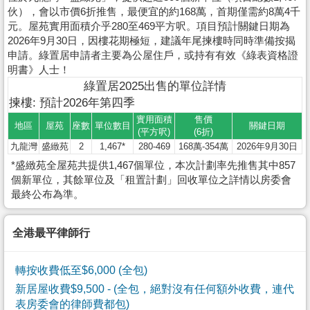
伙），會以市價6折推售，最便宜的約168萬，首期僅需約8萬4千
元。屋苑實用面積介乎280至469平方呎。項目預計關鍵日期為
2026年9月30日，因樓花期極短，建議年尾揀樓時同時準備按揭
申請。綠置居申請者主要為公屋住戶，或持有有效《綠表資格證
明書》人士！
綠置居2025出售的單位詳情
揀樓: 預計2026年第四季
實用面積
售價
地區
屋苑
座數
單位數目
關鍵日期
(平方呎)
(6折)
九龍灣
盛緻苑
2
1,467*
280-469
168萬-354萬
2026年9月30日
*盛緻苑全屋苑共提供1,467個單位，本次計劃率先推售其中857
個新單位，其餘單位及「租置計劃」回收單位之詳情以房委會
最終公布為準。
全港最平律師行
轉按收費低至$6,000 (全包)
新居屋收費$9,500
- (全包，絕對沒有任何額外收費，連代
表房委會的律師費都包)