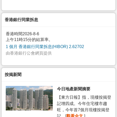
香港銀行同業拆息
香港時間2026-8-6
上午11時15分的結算率。
1 個月 香港銀行同業拆息(HIBOR) 2.62702
由香港銀行公會網頁提供
按揭新聞
今日地產新聞摘要
【東方日報】指，現樓按揭登
記增四成。今年住宅樓市趨
旺，今年首7個月現樓按揭登
記... [
觀看全文
]