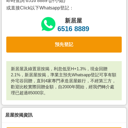
即時查詢 6516 8889 (許小姐)
或直接Click以下Whatsapp登記：
新居屋
6516 8889
預先登記
新居屋及綠置居按揭，利息低至H+1.3%，現金回贈
2.1%，新居屋按揭，準業主預先Whatsapp登記可享有額
外宅谷回贈，直到4家專門承造居屋銀行，不經第三方，
歡迎比較實際回贈金額，自2000年開始，經我們轉介處
理已超過85000宗。
居屋按揭資訊