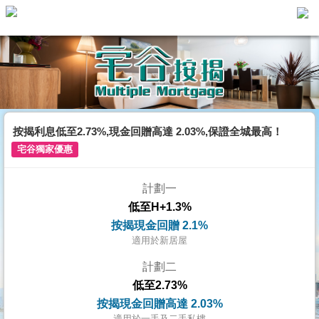
主
頁
代
理
搵
樓/
按揭利息低至2.73%,現金回贈高達 2.03%,保證全城最高！
成
宅谷獨家優惠
交
計劃一
業
低至H+1.3%
主
按揭現金回贈 2.1%
放
適用於新居屋
盤
計劃二
低至2.73%
宅
按揭現金回贈高達 2.03%
谷
適用於一手及二手私樓