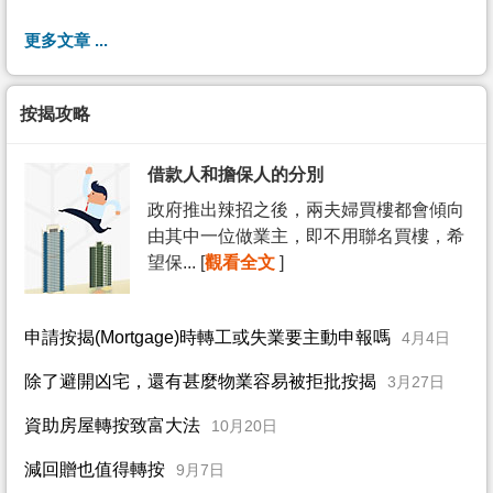
更多文章 ...
按揭攻略
借款人和擔保人的分別
政府推出辣招之後，兩夫婦買樓都會傾向
由其中一位做業主，即不用聯名買樓，希
望保... [
觀看全文
]
申請按揭(Mortgage)時轉工或失業要主動申報嗎
4月4日
除了避開凶宅，還有甚麼物業容易被拒批按揭
3月27日
資助房屋轉按致富大法
10月20日
減回贈也值得轉按
9月7日