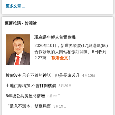
更多文章 ...
運籌推演 - 曾淵滄
現在是年輕人首置良機
2020年10月，新世界發展(17)與港鐵(66)
合作發展的大圍站柏傲莊開售。6日收到
2.27萬... [
觀看全文
]
樓價沒有只升不跌的神話，但是長遠必升
4月10日
土地供應增加 不會打倒樓價
3月29日
6年後公共房屋將倍增
3月22日
「還息不還本」雙贏局面
3月19日