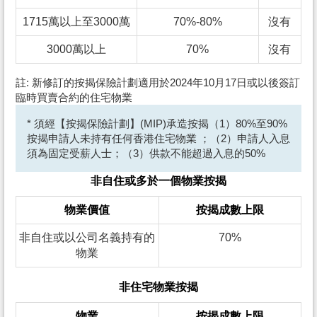
1715萬以上至3000萬
70%-80%
沒有
3000萬以上
70%
沒有
註: 新修訂的按揭保險計劃適用於2024年10月17日或以後簽訂
臨時買賣合約的住宅物業
* 須經【按揭保險計劃】(MIP)承造按揭（1）80%至90%
按揭申請人未持有任何香港住宅物業 ；（2）申請人入息
須為固定受薪人士；（3）供款不能超過入息的50%
非自住或多於一個物業按揭
物業價值
按揭成數上限
非自住或以公司名義持有的
70%
物業
非住宅物業按揭
物業
按揭成數上限