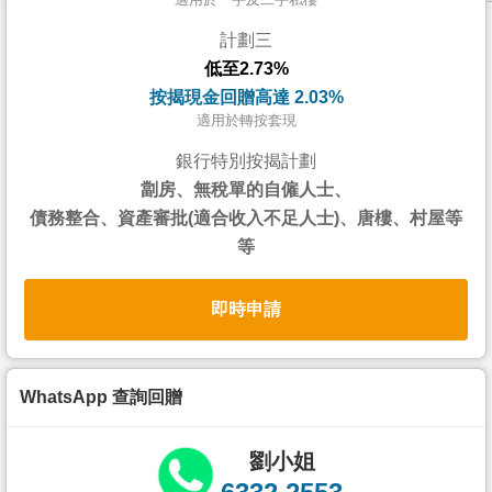
按
計劃三
揭
低至2.73%
地
按揭現金回贈高達 2.03%
產
適用於轉按套現
博
銀行特別按揭計劃
客
劏房、無稅單的自僱人士、
債務整合、資產審批(適合收入不足人士)、唐樓、村屋等
地
等
產
新
即時申請
聞
數
據
WhatsApp 查詢回贈
公
佈
劉小姐