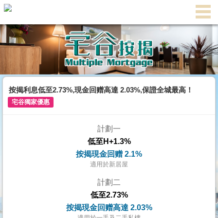
主
頁
代
理
搵
樓/
按揭利息低至2.73%,現金回赠高達 2.03%,保證全城最高！
成
宅谷獨家優惠
交
計劃一
業
低至H+1.3%
主
按揭現金回赠 2.1%
放
適用於新居屋
盤
計劃二
低至2.73%
宅
按揭現金回赠高達 2.03%
谷
適用於一手及二手私樓