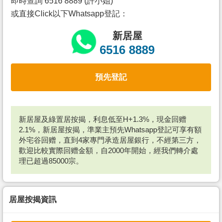
即時查詢 6516 8889 (許小姐)
或直接Click以下Whatsapp登記：
新居屋
6516 8889
預先登記
新居屋及綠置居按揭，利息低至H+1.3%，現金回赠
2.1%，新居屋按揭，準業主預先Whatsapp登記可享有額
外宅谷回赠，直到4家專門承造居屋銀行，不經第三方，
歡迎比較實際回赠金額，自2000年開始，經我們轉介處
理已超過85000宗。
居屋按揭資訊