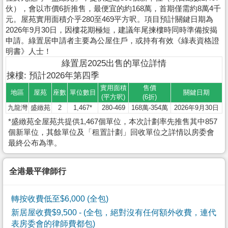
伙），會以市價6折推售，最便宜的約168萬，首期僅需約8萬4千
元。屋苑實用面積介乎280至469平方呎。項目預計關鍵日期為
2026年9月30日，因樓花期極短，建議年尾揀樓時同時準備按揭
申請。綠置居申請者主要為公屋住戶，或持有有效《綠表資格證
明書》人士！
綠置居2025出售的單位詳情
揀樓: 預計2026年第四季
實用面積
售價
地區
屋苑
座數
單位數目
關鍵日期
(平方呎)
(6折)
九龍灣
盛緻苑
2
1,467*
280-469
168萬-354萬
2026年9月30日
*盛緻苑全屋苑共提供1,467個單位，本次計劃率先推售其中857
個新單位，其餘單位及「租置計劃」回收單位之詳情以房委會
最終公布為準。
全港最平律師行
轉按收費低至$6,000 (全包)
新居屋收費$9,500
- (全包，絕對沒有任何額外收費，連代
表房委會的律師費都包)