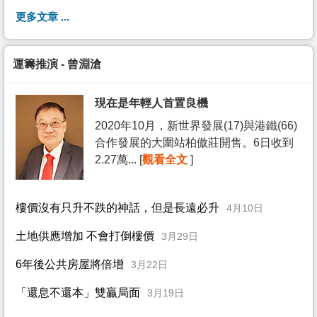
更多文章 ...
運籌推演 - 曾淵滄
現在是年輕人首置良機
2020年10月，新世界發展(17)與港鐵(66)
合作發展的大圍站柏傲莊開售。6日收到
2.27萬... [
觀看全文
]
樓價沒有只升不跌的神話，但是長遠必升
4月10日
土地供應增加 不會打倒樓價
3月29日
6年後公共房屋將倍增
3月22日
「還息不還本」雙贏局面
3月19日