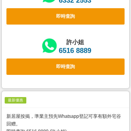
6332 2553
置
業
即時查詢
手
冊
關
許小姐
於
6516 8889
我
們
即時查詢
最新優惠
新居屋按揭，準業主預先Whatsapp登記可享有額外宅谷
回赠。