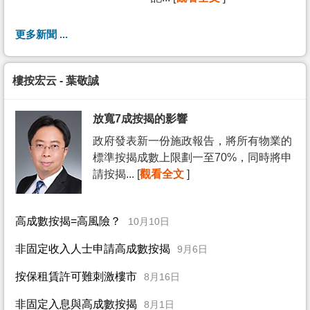
更多新聞 ...
樓按宏云 - 葉敬誠
放寬7成按揭的影響
政府發表新一份施政報告，將所有物業的
標準按揭成數上限劃一至70%，同時將申
請按揭... [
觀看全文
]
高成數按揭=高風險？
10月10日
非固定收入人士申請高成數按揭
9月6日
按保租賃許可難刺激樓市
8月16日
非固定入息與高成數按揭
8月1日