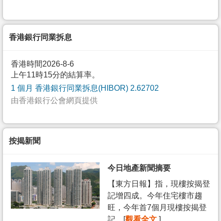
香港銀行同業拆息
香港時間2026-8-6
上午11時15分的結算率。
1 個月 香港銀行同業拆息(HIBOR) 2.62702
由香港銀行公會網頁提供
按揭新聞
今日地產新聞摘要
【東方日報】指，現樓按揭登
記增四成。今年住宅樓市趨
旺，今年首7個月現樓按揭登
記... [
觀看全文
]