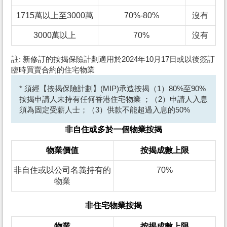
1715萬以上至3000萬
70%-80%
沒有
3000萬以上
70%
沒有
註: 新修訂的按揭保險計劃適用於2024年10月17日或以後簽訂
臨時買賣合約的住宅物業
* 須經【按揭保險計劃】(MIP)承造按揭（1）80%至90%
按揭申請人未持有任何香港住宅物業 ；（2）申請人入息
須為固定受薪人士；（3）供款不能超過入息的50%
非自住或多於一個物業按揭
物業價值
按揭成數上限
非自住或以公司名義持有的
70%
物業
非住宅物業按揭
物業
按揭成數上限