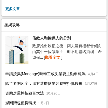
更多文章 ...
按揭攻略
借款人和擔保人的分別
政府推出辣招之後，兩夫婦買樓都會傾向
由其中一位做業主，即不用聯名買樓，希
望保... [
觀看全文
]
申請按揭(Mortgage)時轉工或失業要主動申報嗎
4月4日
除了避開凶宅，還有甚麼物業容易被拒批按揭
3月27日
資助房屋轉按致富大法
10月20日
減回赠也值得轉按
9月7日