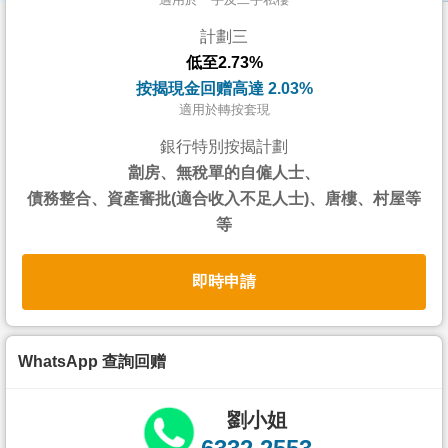
按
計劃三
揭
低至2.73%
地
按揭現金回赠高達 2.03%
產
適用於轉按套現
博
銀行特別按揭計劃
客
劏房、無稅單的自僱人士、
債務整合、資產審批(適合收入不足人士)、唐樓、村屋等
地
等
產
新
即時申請
聞
數
據
WhatsApp 查詢回赠
公
佈
劉小姐