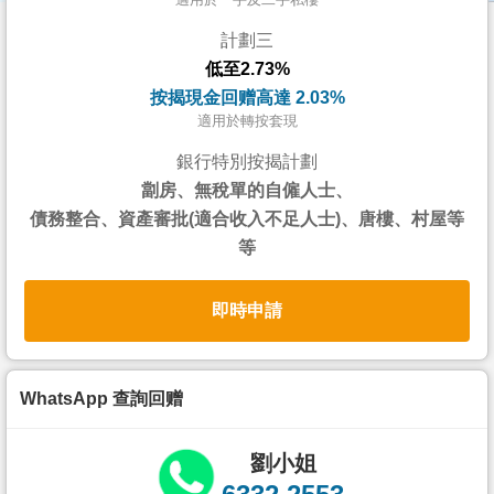
按
計劃三
揭
低至2.73%
地
按揭現金回赠高達 2.03%
產
適用於轉按套現
博
銀行特別按揭計劃
客
劏房、無稅單的自僱人士、
債務整合、資產審批(適合收入不足人士)、唐樓、村屋等
地
等
產
新
即時申請
聞
數
據
WhatsApp 查詢回赠
公
佈
劉小姐