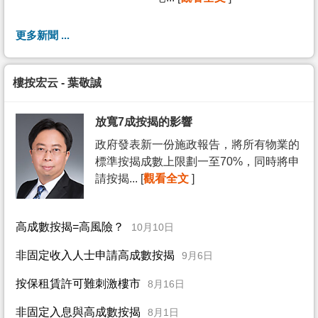
更多新聞 ...
樓按宏云 - 葉敬誠
放寬7成按揭的影響
政府發表新一份施政報告，將所有物業的
標準按揭成數上限劃一至70%，同時將申
請按揭... [
觀看全文
]
高成數按揭=高風險？
10月10日
非固定收入人士申請高成數按揭
9月6日
按保租賃許可難刺激樓市
8月16日
非固定入息與高成數按揭
8月1日