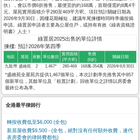
伙），會以市價6折推售，最便宜的約168萬，首期僅需約8萬4千
元。屋苑實用面積介乎280至469平方呎。項目預計關鍵日期為
2026年9月30日，因樓花期極短，建議年尾揀樓時同時準備按揭
申請。綠置居申請者主要為公屋住戶，或持有有效《綠表資格證
明書》人士！
綠置居2025出售的單位詳情
揀樓: 預計2026年第四季
實用面積
售價
地區
屋苑
座數
單位數目
關鍵日期
(平方呎)
(6折)
九龍灣
盛緻苑
2
1,467*
280-469
168萬-354萬
2026年9月30日
*盛緻苑全屋苑共提供1,467個單位，本次計劃率先推售其中857
個新單位，其餘單位及「租置計劃」回收單位之詳情以房委會
最終公布為準。
全港最平律師行
轉按收費低至$6,000 (全包)
新居屋收費$9,500
- (全包，絕對沒有任何額外收費，連代
表房委會的律師費都包)