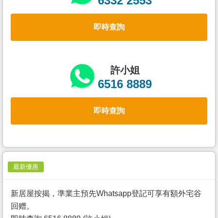
6332 2553
置
業
即時查詢
手
冊
關
許小姐
於
6516 8889
我
們
即時查詢
最新優惠
新居屋按揭，準業主預先Whatsapp登記可享有額外宅谷
回赠。