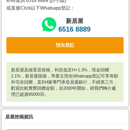
即時查詢 6516 8889 (許小姐)
或直接Click以下Whatsapp登記：
新居屋
6516 8889
預先登記
新居屋及綠置居按揭，利息低至H+1.3%，現金回赠
2.1%，新居屋按揭，準業主預先Whatsapp登記可享有額
外宅谷回赠，直到4家專門承造居屋銀行，不經第三方，
歡迎比較實際回赠金額，自2000年開始，經我們轉介處
理已超過85000宗。
居屋按揭資訊