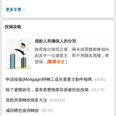
更多文章 ...
按揭攻略
借款人和擔保人的分別
政府推出辣招之後，兩夫婦買樓都會傾向
由其中一位做業主，即不用聯名買樓，希
望保... [
觀看全文
]
申請按揭(Mortgage)時轉工或失業要主動申報嗎
4月4日
除了避開凶宅，還有甚麼物業容易被拒批按揭
3月27日
資助房屋轉按致富大法
10月20日
減回赠也值得轉按
9月7日