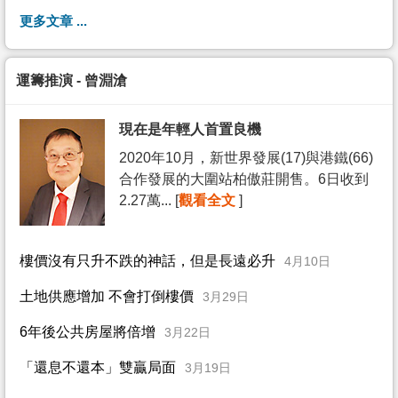
更多文章 ...
運籌推演 - 曾淵滄
現在是年輕人首置良機
2020年10月，新世界發展(17)與港鐵(66)
合作發展的大圍站柏傲莊開售。6日收到
2.27萬... [
觀看全文
]
樓價沒有只升不跌的神話，但是長遠必升
4月10日
土地供應增加 不會打倒樓價
3月29日
6年後公共房屋將倍增
3月22日
「還息不還本」雙贏局面
3月19日