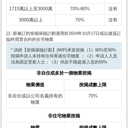
1715萬以上至3000萬
70%-80%
沒有
3000萬以上
70%
沒有
註: 新修訂的按揭保險計劃適用於2024年10月17日或以後簽訂
臨時買賣合約的住宅物業
* 須經【按揭保險計劃】(MIP)承造按揭（1）80%至90%
按揭申請人未持有任何香港住宅物業 ；（2）申請人入息
須為固定受薪人士；（3）供款不能超過入息的50%
非自住或多於一個物業按揭
物業價值
按揭成數上限
非自住或以公司名義持有的
70%
物業
非住宅物業按揭
物業
按揭成數上限