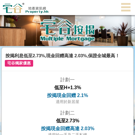
代
理
主
頁
搵
樓/
按揭利息低至2.73%,現金回赠高達 2.03%,保證全城最高！
成
宅谷獨家優惠
交
計劃一
業
低至H+1.3%
主
按揭現金回赠 2.1%
放
適用於新居屋
盤
計劃二
低至2.73%
宅
按揭現金回赠高達 2.03%
谷
適用於一手及二手私樓