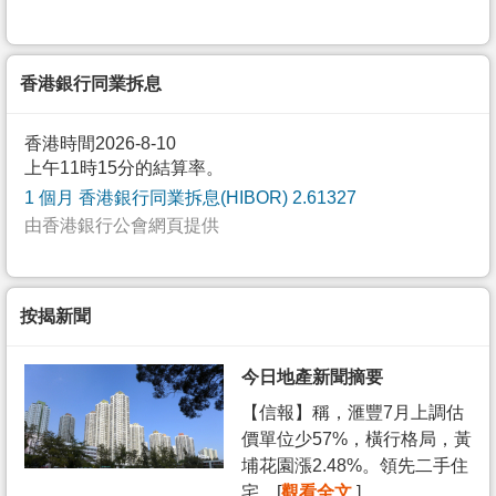
香港銀行同業拆息
香港時間2026-8-10
上午11時15分的結算率。
1 個月 香港銀行同業拆息(HIBOR) 2.61327
由香港銀行公會網頁提供
按揭新聞
今日地產新聞摘要
【信報】稱，滙豐7月上調估
價單位少57%，橫行格局，黃
埔花園漲2.48%。領先二手住
宅... [
觀看全文
]