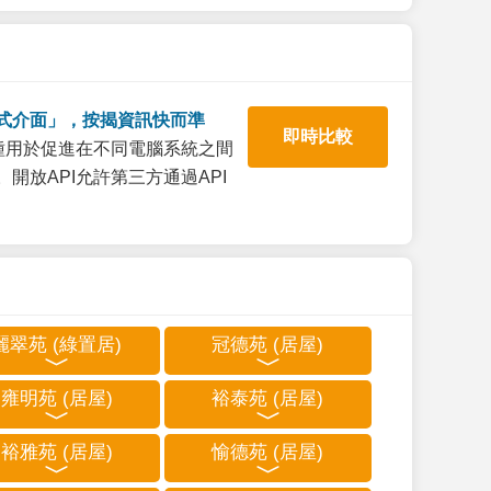
式介面」，按揭資訊快而準
即時比較
一種用於促進在不同電腦系統之間
開放API允許第三方通過API
麗翠苑 (綠置居)
冠德苑 (居屋)
雍明苑 (居屋)
裕泰苑 (居屋)
裕雅苑 (居屋)
愉德苑 (居屋)