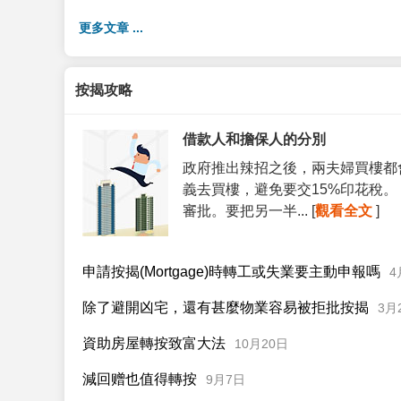
更多文章 ...
按揭攻略
借款人和擔保人的分別
政府推出辣招之後，兩夫婦買樓都
義去買樓，避免要交15%印花稅
審批。要把另一半... [
觀看全文
]
申請按揭(Mortgage)時轉工或失業要主動申報嗎
4
除了避開凶宅，還有甚麼物業容易被拒批按揭
3月
資助房屋轉按致富大法
10月20日
減回赠也值得轉按
9月7日