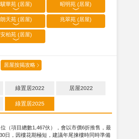
驥華苑 (居屋)
昭明苑 (居屋)
朗天苑 (居屋)
兆翠苑 (居屋)
安柏苑 (居屋)
居屋按揭攻略
綠置居2022
居屋2022
綠置居2025
位（項目總數1,467伙），會以市價6折推售，最
9月30日，因樓花期極短，建議年尾揀樓時同時準備