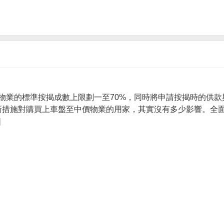
物業的標準按揭成數上限劃一至70%，同時將申請按揭時的供款
 新措施對購買上車盤至中價物業的用家，其實沒有多少影響。全面
]