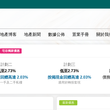
地產博客
地產新聞
數據公佈
置業手冊
關於我
宅谷獨家優惠
計劃二
計劃三
至2.73%
低至2.73%
回赠高達 2.03%
按揭現金回赠高達 2.03%
債務
一手及二手私樓
適用於轉按套現
最新優惠