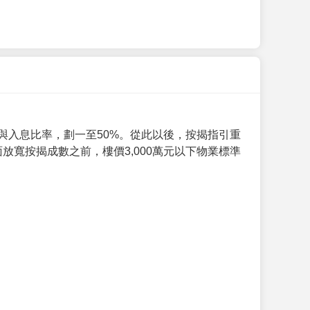
與入息比率，劃一至50%。從此以後，按揭指引重
放寬按揭成數之前，樓價3,000萬元以下物業標準