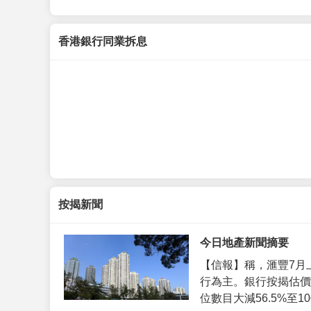
香港銀行同業拆息
按揭新聞
今日地產新聞摘要
【信報】稱，滙豐7月
行為主。銀行按揭估價
位數目大減56.5%至10