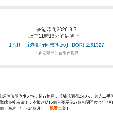
香港時間2026-8-7
上午11時15分的結算率。
1 個月 香港銀行同業拆息(HIBOR) 2.61327
由香港銀行公會網頁提供
上調估價單位少57%，橫行格局，黃埔花園漲2.48%。領先二
取態亦較為保守，本報追蹤15個主要屋苑27個相關單位今年7
個，為逾一年（14個月）... [
觀看全文
]