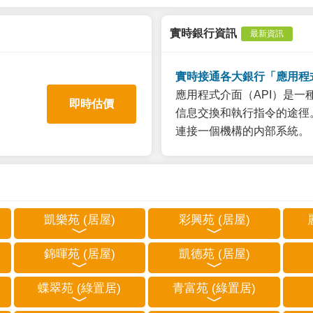
實時銀行資訊
最新資訊
實時接通各大銀行「應用程
應用程式介面（API）是
即時估價
信息交換和執行指令的途徑。
連接一個機構的内部系統。
凱樂苑 (居屋)
彩興苑 (居屋)
錦暉苑 (居屋)
凱德苑 (居屋)
蝶翠苑 (綠置居)
青富苑 (綠置居)