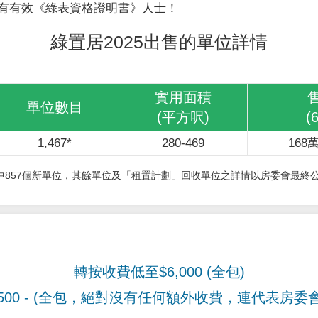
有有效《綠表資格證明書》人士！
綠置居2025出售的單位詳情
實用面積
單位數目
(平方呎)
(
1,467*
280-469
168萬
其中857個新單位，其餘單位及「租置計劃」回收單位之詳情以房委會最終
轉按收費低至$6,000 (全包)
00
- (全包，絕對沒有任何額外收費，連代表房委