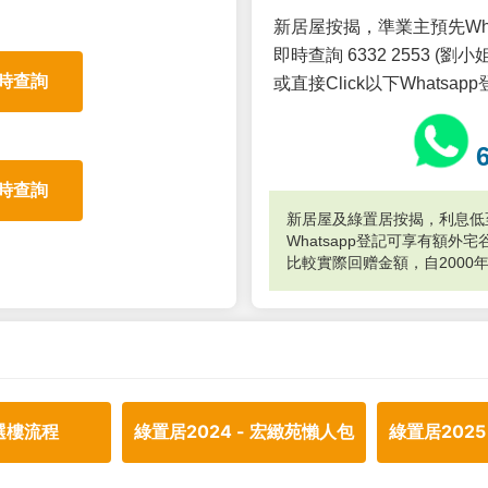
新居屋按揭，準業主預先Wh
即時查詢 6332 2553 (劉小姐
時查詢
或直接Click以下Whatsap
時查詢
新居屋及綠置居按揭，利息低至
Whatsapp登記可享有額
比較實際回赠金額，自2000
選樓流程
綠置居2024 - 宏緻苑懶人包
綠置居2025