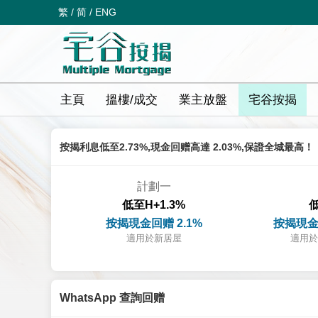
繁
/
简
/
ENG
主頁
搵樓/成交
業主放盤
宅谷按揭
按揭利息低至2.73%,現金回赠高達 2.03%,保證全城最高！
計劃一
低至H+1.3%
低
按揭現金回赠 2.1%
按揭現金
適用於新居屋
適用於
WhatsApp 查詢回赠