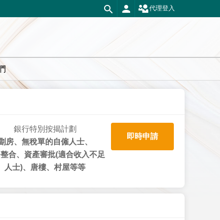
代理登入
們
銀行特別按揭計劃
即時申請
劏房、無稅單的自僱人士、
整合、資產審批(適合收入不足
人士)、唐樓、村屋等等