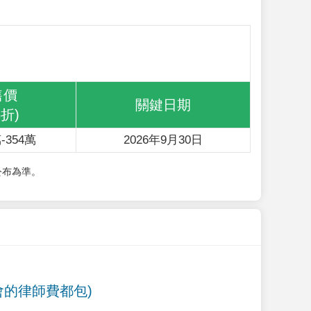
售價
關鍵日期
6折)
-354萬
2026年9月30日
公布為準。
會的律師費都包)