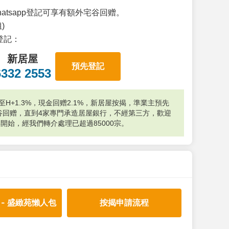
atsapp登記可享有額外宅谷回赠。
)
p登記：
新居屋
預先登記
6332 2553
H+1.3%，現金回赠2.1%，新居屋按揭，準業主預先
外宅谷回赠，直到4家專門承造居屋銀行，不經第三方，歡迎
年開始，經我們轉介處理已超過85000宗。
 - 盛緻苑懶人包
按揭申請流程