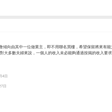
會傾向由其中一位做業主，即不用聯名買樓，希望保留將來有能
。 對大多數夫婦來說，一個人的收入未必能夠通過按揭的收入要
月4日
27日