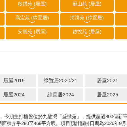
啟鑽苑 (居屋)
冠山苑 (居屋)
高宏苑 (綠置居)
清濤苑 (綠置居)
安麗苑 (居屋)
啟悅苑 (居屋)
居屋2019
綠置居2020/21
居屋2021
居屋2024
綠置居2024
居屋2025
，今期主打樓盤位於九龍灣「盛緻苑」，提供超過800個新單
用面積介乎280至469平方呎。項目預計關鍵日期為2026年