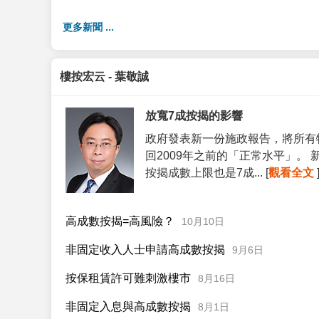
更多新聞 ...
樓按宏云 - 葉敬誠
放寬7成按揭的影響
政府發表新一份施政報告，將所有
回2009年之前的「正常水平」。
按揭成數上限也是7成... [
觀看全文
高成數按揭=高風險？
10月10日
非固定收入人士申請高成數按揭
9月6日
按保租賃許可難刺激樓市
8月16日
非固定入息與高成數按揭
8月1日