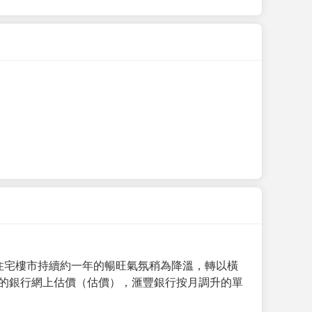
手住宅樓市持續約一年的暢旺氣氛稍為降溫，轉以橫
月的銀行網上估價（估價），滙豐銀行按月調升的單