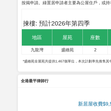
按揭申請。綠置居申請者主要為公屋住戶，或持
揀樓: 預計2026年第四季
地區
屋苑
座數
九龍灣
盛緻苑
2
*盛緻苑全屋苑共提供1,467個單位，本次計劃率先推售
全港最平律師行
新居屋收費$9,5