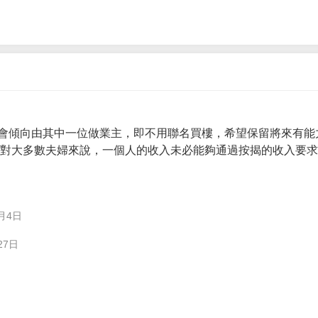
會傾向由其中一位做業主，即不用聯名買樓，希望保留將來有能
。 對大多數夫婦來說，一個人的收入未必能夠通過按揭的收入要
月4日
27日