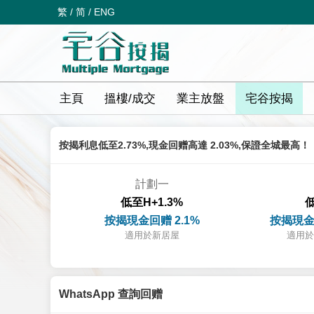
繁
/
简
/
ENG
主頁
搵樓/成交
業主放盤
宅谷按揭
按揭利息低至2.73%,現金回赠高達 2.03%,保證全城最高！
計劃一
低至H+1.3%
低
按揭現金回赠 2.1%
按揭現金
適用於新居屋
適用於
WhatsApp 查詢回赠