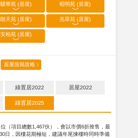
驥華苑 (居屋)
昭明苑 (居屋)
朗天苑 (居屋)
兆翠苑 (居屋)
安柏苑 (居屋)
居屋按揭攻略
綠置居2022
居屋2022
綠置居2025
位（項目總數1,467伙），會以市價6折推售，最
9月30日，因樓花期極短，建議年尾揀樓時同時準備