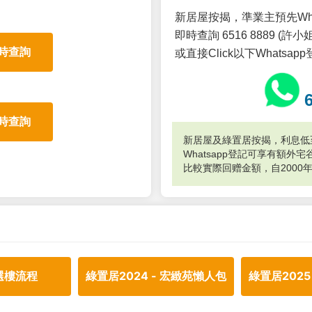
新居屋按揭，準業主預先Wh
即時查詢 6516 8889 (許小姐
時查詢
或直接Click以下Whatsap
時查詢
新居屋及綠置居按揭，利息低至
Whatsapp登記可享有額
比較實際回赠金額，自2000
選樓流程
綠置居2024 - 宏緻苑懶人包
綠置居2025