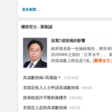
更多新聞 ...
樓按宏云 - 葉敬誠
放寬7成按揭的影響
政府發表新一份施政報告，將所有
回2009年之前的「正常水平」。
按揭成數上限也是7成... [
觀看全文
高成數按揭=高風險？
10月10日
非固定收入人士申請高成數按揭
9月6日
按保租賃許可難刺激樓市
8月16日
非固定入息與高成數按揭
8月1日