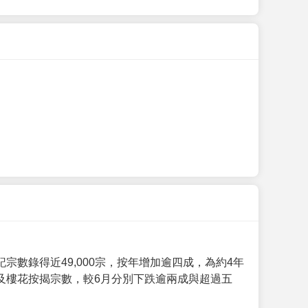
數錄得近49,000宗，按年增加逾四成，為約4年
及樓花按揭宗數，較6月分別下跌逾兩成與超過五