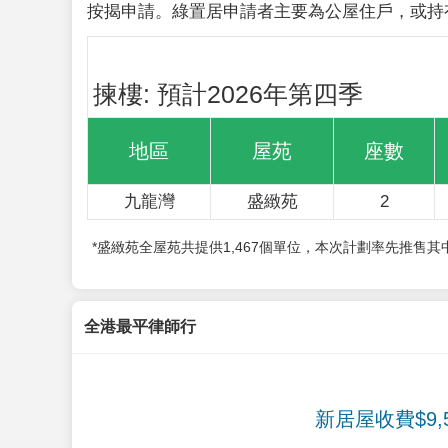
按揭申請。綠置居申請者主要為公屋住戶，或持
揀樓: 預計2026年第四季
地區
屋苑
座數
九龍灣
盛緻苑
2
*盛緻苑全屋苑共提供1,467個單位，本次計劃率先推售
全港最平律師行
新居屋收費$9,5