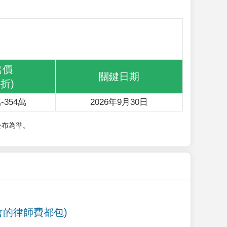
售價
關鍵日期
6折)
-354萬
2026年9月30日
公布為準。
會的律師費都包)