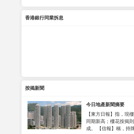
香港銀行同業拆息
按揭新聞
今日地產新聞摘要
【東方日報】指，現樓
同期新高；樓花按揭則
成。 【信報】稱，持牌代理