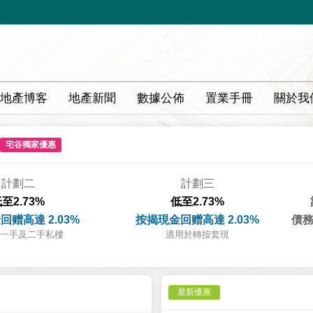
地產博客
地產新聞
數據公佈
置業手冊
關於我
宅谷獨家優惠
計劃二
計劃三
至2.73%
低至2.73%
回赠高達 2.03%
按揭現金回赠高達 2.03%
債務
一手及二手私樓
適用於轉按套現
最新優惠