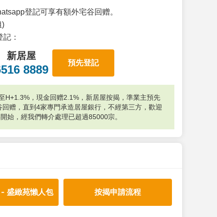
atsapp登記可享有額外宅谷回赠。
)
p登記：
新居屋
預先登記
6516 8889
H+1.3%，現金回赠2.1%，新居屋按揭，準業主預先
外宅谷回赠，直到4家專門承造居屋銀行，不經第三方，歡迎
年開始，經我們轉介處理已超過85000宗。
 - 盛緻苑懶人包
按揭申請流程