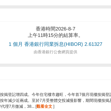
香港時間2026-8-7
上午11時15分的結算率。
1 個月 香港銀行同業拆息(HIBOR) 2.61327
由香港銀行公會網頁提供
按揭登記增四成。今年住宅樓市趨旺，今年首7個月現樓按揭登記宗
按年減少近兩成。至於7月受整體交投減慢影響，期間現樓按揭
7月微減，38... [
觀看全文
]