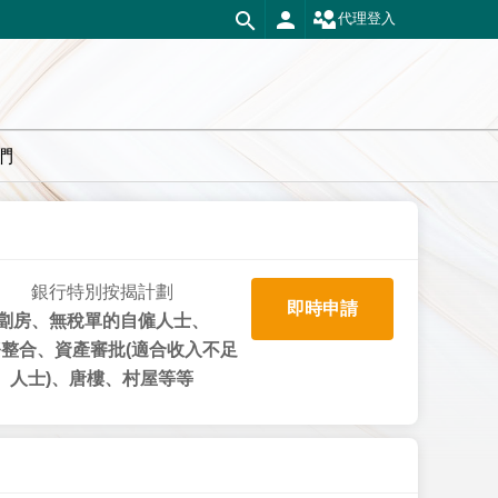
代理登入
們
銀行特別按揭計劃
即時申請
劏房、無稅單的自僱人士、
整合、資產審批(適合收入不足
人士)、唐樓、村屋等等