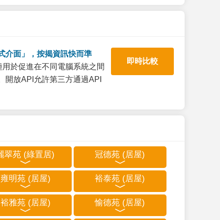
式介面」，按揭資訊快而準
即時比較
一種用於促進在不同電腦系統之間
開放API允許第三方通過API
麗翠苑 (綠置居)
冠德苑 (居屋)
雍明苑 (居屋)
裕泰苑 (居屋)
裕雅苑 (居屋)
愉德苑 (居屋)