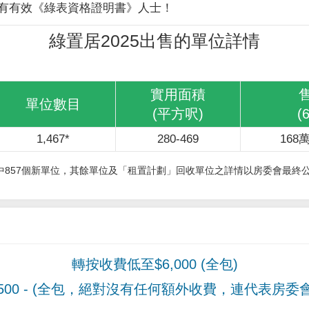
有有效《綠表資格證明書》人士！
綠置居2025出售的單位詳情
實用面積
單位數目
(平方呎)
(
1,467*
280-469
168萬
其中857個新單位，其餘單位及「租置計劃」回收單位之詳情以房委會最終
轉按收費低至$6,000 (全包)
00
- (全包，絕對沒有任何額外收費，連代表房委