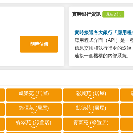
實時銀行資訊
最新資訊
實時接通各大銀行「應用程
應用程式介面（API）是
即時估價
信息交換和執行指令的途徑。
連接一個機構的内部系統。
凱樂苑 (居屋)
彩興苑 (居屋)
錦暉苑 (居屋)
凱德苑 (居屋)
蝶翠苑 (綠置居)
青富苑 (綠置居)