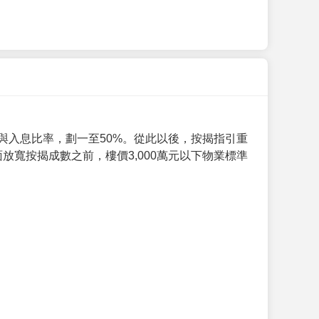
與入息比率，劃一至50%。從此以後，按揭指引重
放寬按揭成數之前，樓價3,000萬元以下物業標準