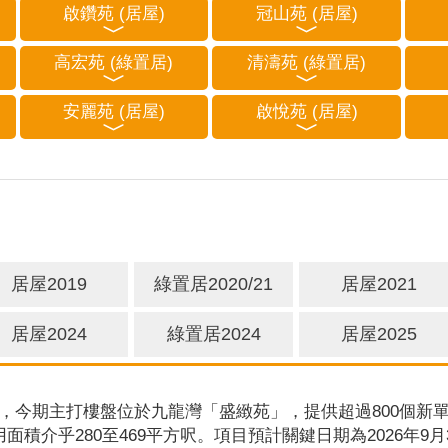
啟鑽苑 (居屋)
冠山苑 (居屋)
高宏苑 (綠置居)
清濤苑 (綠置居)
安麗苑 (居屋)
啟悅苑 (居屋)
居屋2019
綠置居2020/21
居屋2021
居屋2024
綠置居2024
居屋2025
，今期主打樓盤位於九龍灣「盛緻苑」，提供超過800個新單
用面積介乎280至469平方呎。項目預計關鍵日期為2026年