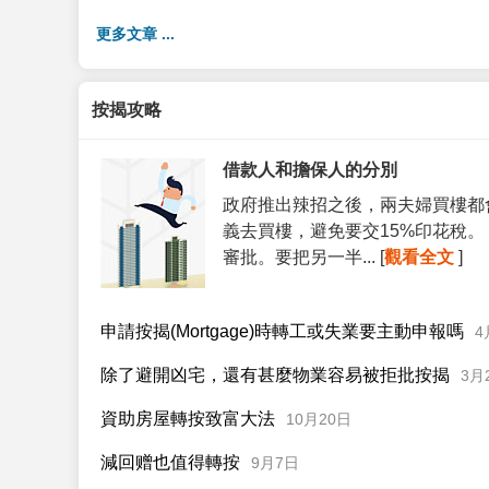
更多文章 ...
按揭攻略
借款人和擔保人的分別
政府推出辣招之後，兩夫婦買樓都
義去買樓，避免要交15%印花稅
審批。要把另一半... [
觀看全文
]
申請按揭(Mortgage)時轉工或失業要主動申報嗎
4
除了避開凶宅，還有甚麼物業容易被拒批按揭
3月
資助房屋轉按致富大法
10月20日
減回赠也值得轉按
9月7日