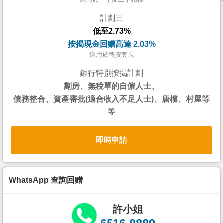
按
計劃三
揭
低至2.73%
地
按揭現金回赠高達 2.03%
產
適用於轉按套現
博
銀行特別按揭計劃
客
劏房、無稅單的自僱人士、
債務整合、資產審批(適合收入不足人士)、唐樓、村屋等
地
等
產
新
即時申請
聞
數
據
WhatsApp 查詢回赠
公
佈
許小姐