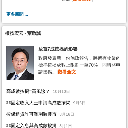
更多新聞 ...
樓按宏云 - 葉敬誠
放寬7成按揭的影響
政府發表新一份施政報告，將所有物業的
標準按揭成數上限劃一至70%，同時將申
請按揭... [
觀看全文
]
高成數按揭=高風險？
10月10日
非固定收入人士申請高成數按揭
9月6日
按保租賃許可難刺激樓市
8月16日
非固定入息與高成數按揭
8月1日