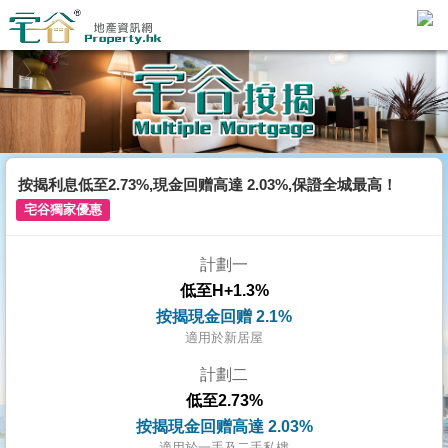
代
理
主
頁
搵
樓/
按揭利息低至2.73%,現金回赠高達 2.03%,保證全城最高！
成
宅谷獨家優惠
交
計劃一
業
低至H+1.3%
主
按揭現金回赠 2.1%
放
適用於新居屋
盤
計劃二
低至2.73%
宅
按揭現金回赠高達 2.03%
谷
適用於一手及二手私樓