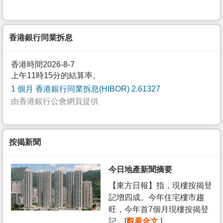
香港銀行同業拆息
香港時間2026-8-7
上午11時15分的結算率。
1 個月 香港銀行同業拆息(HIBOR) 2.61327
由香港銀行公會網頁提供
按揭新聞
今日地產新聞摘要
【東方日報】指，現樓按揭登
記增四成。今年住宅樓市趨
旺，今年首7個月現樓按揭登
記... [
觀看全文
]