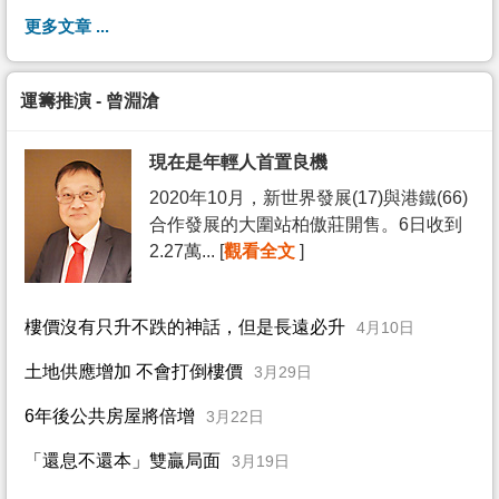
更多文章 ...
運籌推演 - 曾淵滄
現在是年輕人首置良機
2020年10月，新世界發展(17)與港鐵(66)
合作發展的大圍站柏傲莊開售。6日收到
2.27萬... [
觀看全文
]
樓價沒有只升不跌的神話，但是長遠必升
4月10日
土地供應增加 不會打倒樓價
3月29日
6年後公共房屋將倍增
3月22日
「還息不還本」雙贏局面
3月19日