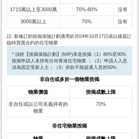
1715萬以上至3000萬
70%-80%
沒有
3000萬以上
70%
沒有
註: 新修訂的按揭保險計劃適用於2024年10月17日或以後簽訂
臨時買賣合約的住宅物業
* 須經【按揭保險計劃】(MIP)承造按揭（1）80%至90%
按揭申請人未持有任何香港住宅物業 ；（2）申請人入息
須為固定受薪人士；（3）供款不能超過入息的50%
非自住或多於一個物業按揭
物業價值
按揭成數上限
非自住或以公司名義持有的
70%
物業
非住宅物業按揭
物業
按揭成數上限