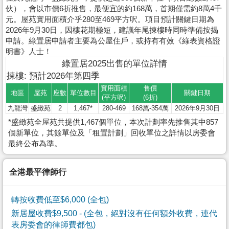
伙），會以市價6折推售，最便宜的約168萬，首期僅需約8萬4千
元。屋苑實用面積介乎280至469平方呎。項目預計關鍵日期為
2026年9月30日，因樓花期極短，建議年尾揀樓時同時準備按揭
申請。綠置居申請者主要為公屋住戶，或持有有效《綠表資格證
明書》人士！
綠置居2025出售的單位詳情
揀樓: 預計2026年第四季
實用面積
售價
地區
屋苑
座數
單位數目
關鍵日期
(平方呎)
(6折)
九龍灣
盛緻苑
2
1,467*
280-469
168萬-354萬
2026年9月30日
*盛緻苑全屋苑共提供1,467個單位，本次計劃率先推售其中857
個新單位，其餘單位及「租置計劃」回收單位之詳情以房委會
最終公布為準。
全港最平律師行
轉按收費低至$6,000 (全包)
新居屋收費$9,500
- (全包，絕對沒有任何額外收費，連代
表房委會的律師費都包)