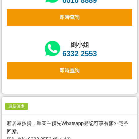
6516 8889
置
業
即時查詢
手
冊
關
劉小姐
於
6332 2553
我
們
即時查詢
最新優惠
新居屋按揭，準業主預先Whatsapp登記可享有額外宅谷
回赠。