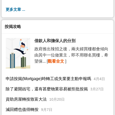
更多文章 ...
按揭攻略
借款人和擔保人的分別
政府推出辣招之後，兩夫婦買樓都會傾向
由其中一位做業主，即不用聯名買樓，希
望保... [
觀看全文
]
申請按揭(Mortgage)時轉工或失業要主動申報嗎
4月4日
除了避開凶宅，還有甚麼物業容易被拒批按揭
3月27日
資助房屋轉按致富大法
10月20日
減回赠也值得轉按
9月7日