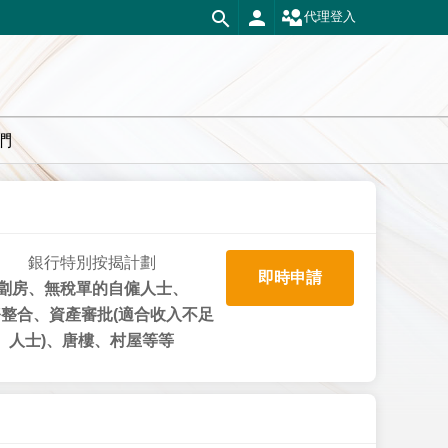
代理登入
們
銀行特別按揭計劃
即時申請
劏房、無稅單的自僱人士、
整合、資產審批(適合收入不足
人士)、唐樓、村屋等等