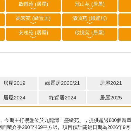
啟鑽苑 (居屋)
冠山苑 (居屋)
高宏苑 (綠置居)
清濤苑 (綠置居)
安麗苑 (居屋)
啟悅苑 (居屋)
居屋2019
綠置居2020/21
居屋2021
居屋2024
綠置居2024
居屋2025
，今期主打樓盤位於九龍灣「盛緻苑」，提供超過800個新單
用面積介乎280至469平方呎。項目預計關鍵日期為2026年