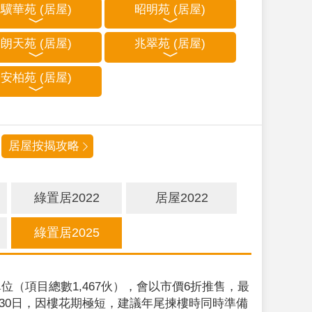
驥華苑 (居屋)
昭明苑 (居屋)
朗天苑 (居屋)
兆翠苑 (居屋)
安柏苑 (居屋)
居屋按揭攻略
綠置居2022
居屋2022
綠置居2025
位（項目總數1,467伙），會以市價6折推售，最
9月30日，因樓花期極短，建議年尾揀樓時同時準備