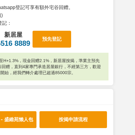
atsapp登記可享有額外宅谷回赠。
)
p登記：
新居屋
預先登記
6516 8889
H+1.3%，現金回赠2.1%，新居屋按揭，準業主預先
外宅谷回赠，直到4家專門承造居屋銀行，不經第三方，歡迎
年開始，經我們轉介處理已超過85000宗。
 - 盛緻苑懶人包
按揭申請流程