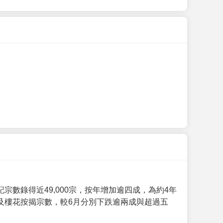
數錄得近49,000宗，按年增加逾四成，為約4年
及樓花按揭宗數，較6月分別下跌逾兩成與超過五