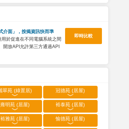
式介面」，按揭資訊快而準
即時比較
一種用於促進在不同電腦系統之間
開放API允許第三方通過API
麗翠苑 (綠置居)
冠德苑 (居屋)
雍明苑 (居屋)
裕泰苑 (居屋)
裕雅苑 (居屋)
愉德苑 (居屋)