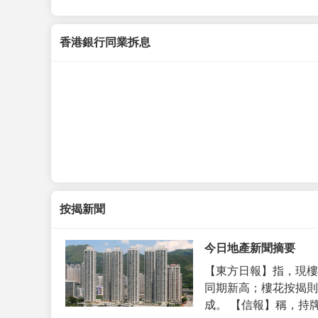
香港銀行同業拆息
按揭新聞
今日地產新聞摘要
【東方日報】指，現樓
同期新高；樓花按揭則
成。 【信報】稱，持牌代理