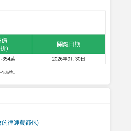
售價
關鍵日期
6折)
-354萬
2026年9月30日
公布為準。
會的律師費都包)