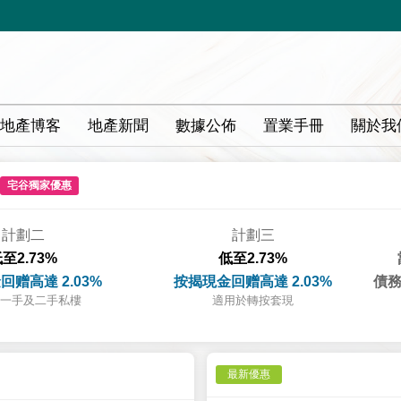
地產博客
地產新聞
數據公佈
置業手冊
關於我
宅谷獨家優惠
計劃二
計劃三
至2.73%
低至2.73%
回赠高達 2.03%
按揭現金回赠高達 2.03%
債務
一手及二手私樓
適用於轉按套現
最新優惠