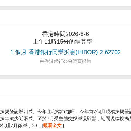
香港時間2026-8-6
上午11時15分的結算率。
1 個月 香港銀行同業拆息(HIBOR) 2.62702
由香港銀行公會網頁提供
按揭登記增四成。今年住宅樓市趨旺，今年首7個月現樓按揭登記宗
按年減少近兩成。至於7月受整體交投減慢影響，期間現樓按揭
7月微減，38... [
觀看全文
]