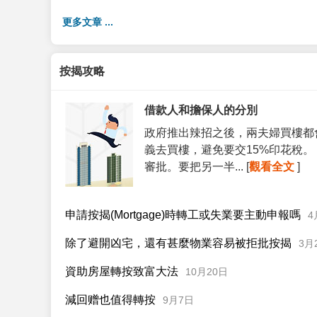
更多文章 ...
按揭攻略
借款人和擔保人的分別
政府推出辣招之後，兩夫婦買樓都
義去買樓，避免要交15%印花稅
審批。要把另一半... [
觀看全文
]
申請按揭(Mortgage)時轉工或失業要主動申報嗎
4
除了避開凶宅，還有甚麼物業容易被拒批按揭
3月
資助房屋轉按致富大法
10月20日
減回赠也值得轉按
9月7日