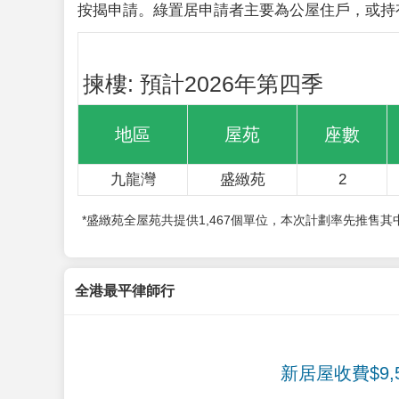
按揭申請。綠置居申請者主要為公屋住戶，或持
揀樓: 預計2026年第四季
地區
屋苑
座數
九龍灣
盛緻苑
2
*盛緻苑全屋苑共提供1,467個單位，本次計劃率先推售
全港最平律師行
新居屋收費$9,5