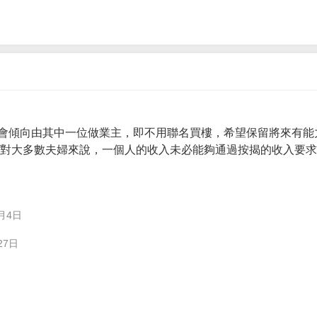
會傾向由其中一位做業主，即不用聯名買樓，希望保留將來有能
。 對大多數夫婦來說，一個人的收入未必能夠通過按揭的收入要
月4日
27日