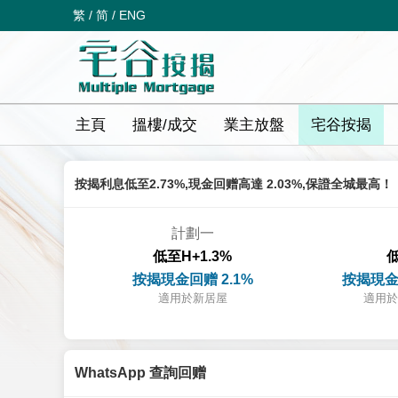
繁
/
简
/
ENG
主頁
搵樓/成交
業主放盤
宅谷按揭
按揭利息低至2.73%,現金回赠高達 2.03%,保證全城最高！
計劃一
低至H+1.3%
低
按揭現金回赠 2.1%
按揭現金
適用於新居屋
適用於
WhatsApp 查詢回赠