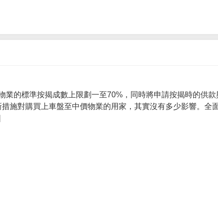
物業的標準按揭成數上限劃一至70%，同時將申請按揭時的供款
 新措施對購買上車盤至中價物業的用家，其實沒有多少影響。全面
]