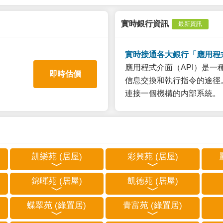
實時銀行資訊
最新資訊
實時接通各大銀行「應用程
應用程式介面（API）是
即時估價
信息交換和執行指令的途徑。
連接一個機構的内部系統。
凱樂苑 (居屋)
彩興苑 (居屋)
錦暉苑 (居屋)
凱德苑 (居屋)
蝶翠苑 (綠置居)
青富苑 (綠置居)