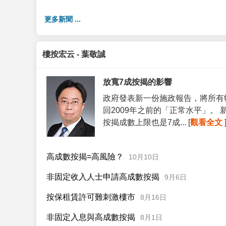
更多新聞 ...
樓按宏云 - 葉敬誠
放寬7成按揭的影響
政府發表新一份施政報告，將所有
回2009年之前的「正常水平」。
按揭成數上限也是7成... [
觀看全文
高成數按揭=高風險？
10月10日
非固定收入人士申請高成數按揭
9月6日
按保租賃許可難刺激樓市
8月16日
非固定入息與高成數按揭
8月1日