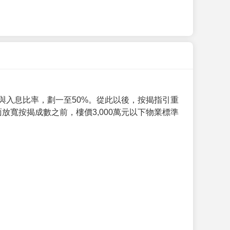
與入息比率，劃一至50%。從此以後，按揭指引重
放寬按揭成數之前，樓價3,000萬元以下物業標準