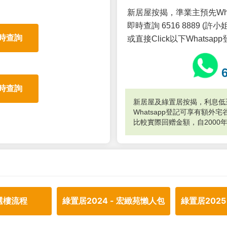
新居屋按揭，準業主預先Wh
即時查詢 6516 8889 (許小姐
時查詢
或直接Click以下Whatsap
時查詢
新居屋及綠置居按揭，利息低至
Whatsapp登記可享有額
比較實際回赠金額，自2000
選樓流程
綠置居2024 - 宏緻苑懶人包
綠置居2025