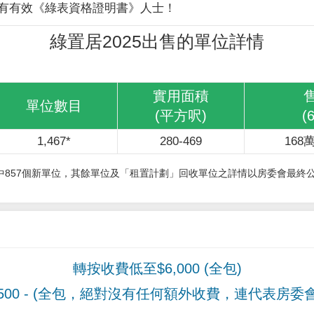
有有效《綠表資格證明書》人士！
綠置居2025出售的單位詳情
實用面積
單位數目
(平方呎)
(
1,467*
280-469
168萬
其中857個新單位，其餘單位及「租置計劃」回收單位之詳情以房委會最終
轉按收費低至$6,000 (全包)
00
- (全包，絕對沒有任何額外收費，連代表房委