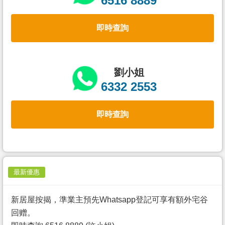
6516 8889
置
業
即時查詢
手
冊
關
劉小姐
於
6332 2553
我
們
即時查詢
最新優惠
新居屋按揭，準業主預先Whatsapp登記可享有額外宅谷
回赠。