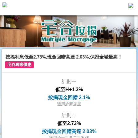
主
頁
代
理
搵
樓/
按揭利息低至2.73%,現金回赠高達 2.03%,保證全城最高！
成
宅谷獨家優惠
交
計劃一
業
低至H+1.3%
主
按揭現金回赠 2.1%
放
適用於新居屋
盤
計劃二
低至2.73%
宅
按揭現金回赠高達 2.03%
谷
適用於一手及二手私樓