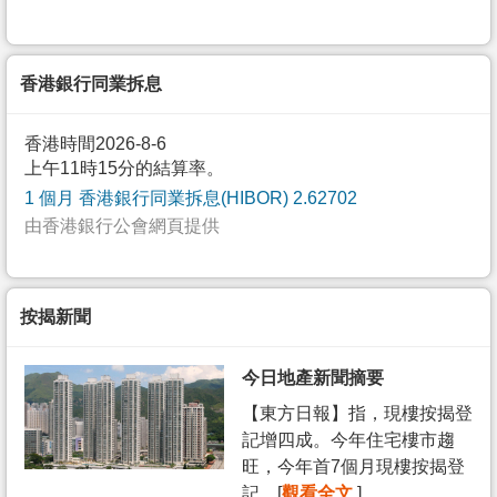
香港銀行同業拆息
香港時間2026-8-6
上午11時15分的結算率。
1 個月 香港銀行同業拆息(HIBOR) 2.62702
由香港銀行公會網頁提供
按揭新聞
今日地產新聞摘要
【東方日報】指，現樓按揭登
記增四成。今年住宅樓市趨
旺，今年首7個月現樓按揭登
記... [
觀看全文
]