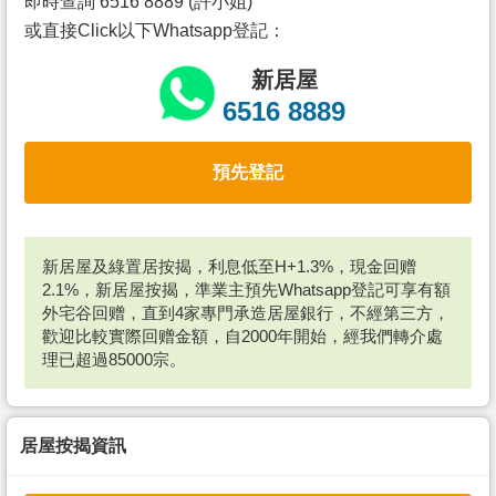
即時查詢 6516 8889 (許小姐)
或直接Click以下Whatsapp登記：
新居屋
6516 8889
預先登記
新居屋及綠置居按揭，利息低至H+1.3%，現金回赠
2.1%，新居屋按揭，準業主預先Whatsapp登記可享有額
外宅谷回赠，直到4家專門承造居屋銀行，不經第三方，
歡迎比較實際回赠金額，自2000年開始，經我們轉介處
理已超過85000宗。
居屋按揭資訊