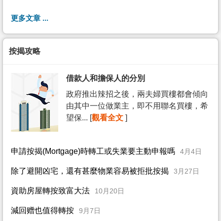
更多文章 ...
按揭攻略
借款人和擔保人的分別
政府推出辣招之後，兩夫婦買樓都會傾向
由其中一位做業主，即不用聯名買樓，希
望保... [
觀看全文
]
申請按揭(Mortgage)時轉工或失業要主動申報嗎
4月4日
除了避開凶宅，還有甚麼物業容易被拒批按揭
3月27日
資助房屋轉按致富大法
10月20日
減回赠也值得轉按
9月7日