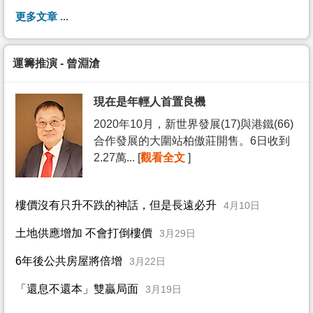
更多文章 ...
運籌推演 - 曾淵滄
現在是年輕人首置良機
2020年10月，新世界發展(17)與港鐵(66)
合作發展的大圍站柏傲莊開售。6日收到
2.27萬... [
觀看全文
]
樓價沒有只升不跌的神話，但是長遠必升
4月10日
土地供應增加 不會打倒樓價
3月29日
6年後公共房屋將倍增
3月22日
「還息不還本」雙贏局面
3月19日