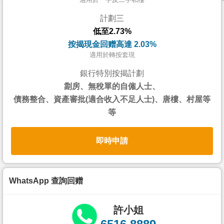
按
計劃三
揭
低至2.73%
地
按揭現金回赠高達 2.03%
產
適用於轉按套現
博
銀行特別按揭計劃
客
劏房、無稅單的自僱人士、
債務整合、資產審批(適合收入不足人士)、唐樓、村屋等
地
等
產
新
即時申請
聞
數
據
WhatsApp 查詢回赠
公
佈
許小姐