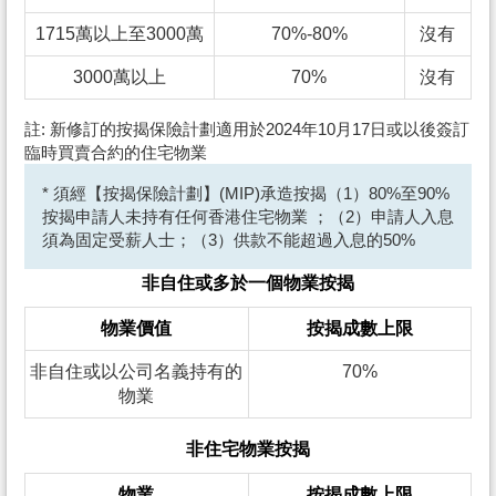
1715萬以上至3000萬
70%-80%
沒有
3000萬以上
70%
沒有
註: 新修訂的按揭保險計劃適用於2024年10月17日或以後簽訂
臨時買賣合約的住宅物業
* 須經【按揭保險計劃】(MIP)承造按揭（1）80%至90%
按揭申請人未持有任何香港住宅物業 ；（2）申請人入息
須為固定受薪人士；（3）供款不能超過入息的50%
非自住或多於一個物業按揭
物業價值
按揭成數上限
非自住或以公司名義持有的
70%
物業
非住宅物業按揭
物業
按揭成數上限