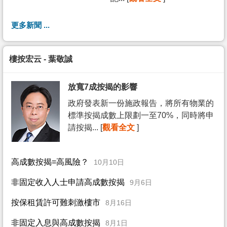
更多新聞 ...
樓按宏云 - 葉敬誠
放寬7成按揭的影響
政府發表新一份施政報告，將所有物業的
標準按揭成數上限劃一至70%，同時將申
請按揭... [
觀看全文
]
高成數按揭=高風險？
10月10日
非固定收入人士申請高成數按揭
9月6日
按保租賃許可難刺激樓市
8月16日
非固定入息與高成數按揭
8月1日