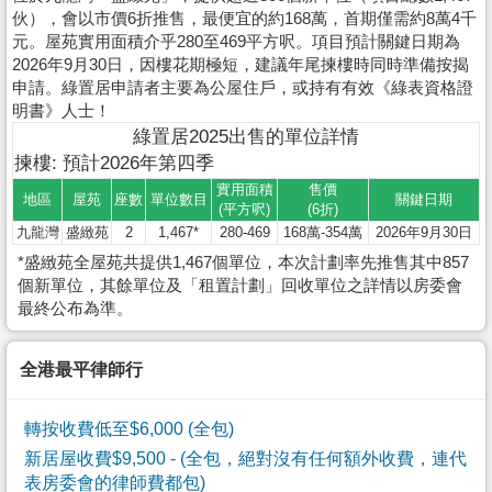
伙），會以市價6折推售，最便宜的約168萬，首期僅需約8萬4千
元。屋苑實用面積介乎280至469平方呎。項目預計關鍵日期為
2026年9月30日，因樓花期極短，建議年尾揀樓時同時準備按揭
申請。綠置居申請者主要為公屋住戶，或持有有效《綠表資格證
明書》人士！
綠置居2025出售的單位詳情
揀樓: 預計2026年第四季
實用面積
售價
地區
屋苑
座數
單位數目
關鍵日期
(平方呎)
(6折)
九龍灣
盛緻苑
2
1,467*
280-469
168萬-354萬
2026年9月30日
*盛緻苑全屋苑共提供1,467個單位，本次計劃率先推售其中857
個新單位，其餘單位及「租置計劃」回收單位之詳情以房委會
最終公布為準。
全港最平律師行
轉按收費低至$6,000 (全包)
新居屋收費$9,500
- (全包，絕對沒有任何額外收費，連代
表房委會的律師費都包)