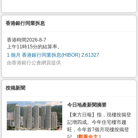
香港銀行同業拆息
香港時間2026-8-7
上午11時15分的結算率。
1 個月 香港銀行同業拆息(HIBOR) 2.61327
由香港銀行公會網頁提供
按揭新聞
今日地產新聞摘要
【東方日報】指，現樓按揭登
記增四成。今年住宅樓市趨
旺，今年首7個月現樓按揭登
記... [
觀看全文
]