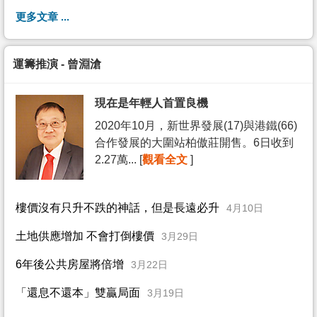
更多文章 ...
運籌推演 - 曾淵滄
現在是年輕人首置良機
2020年10月，新世界發展(17)與港鐵(66)
合作發展的大圍站柏傲莊開售。6日收到
2.27萬... [
觀看全文
]
樓價沒有只升不跌的神話，但是長遠必升
4月10日
土地供應增加 不會打倒樓價
3月29日
6年後公共房屋將倍增
3月22日
「還息不還本」雙贏局面
3月19日