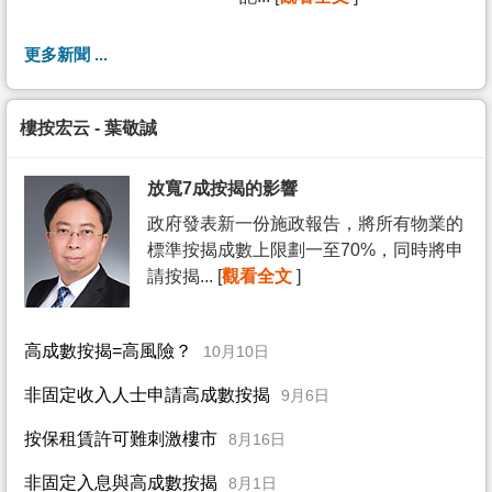
更多新聞 ...
樓按宏云 - 葉敬誠
放寬7成按揭的影響
政府發表新一份施政報告，將所有物業的
標準按揭成數上限劃一至70%，同時將申
請按揭... [
觀看全文
]
高成數按揭=高風險？
10月10日
非固定收入人士申請高成數按揭
9月6日
按保租賃許可難刺激樓市
8月16日
非固定入息與高成數按揭
8月1日