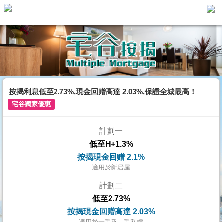
主
頁
代
理
搵
樓/
按揭利息低至2.73%,現金回赠高達 2.03%,保證全城最高！
成
宅谷獨家優惠
交
計劃一
業
低至H+1.3%
主
按揭現金回赠 2.1%
放
適用於新居屋
盤
計劃二
低至2.73%
宅
按揭現金回赠高達 2.03%
谷
適用於一手及二手私樓