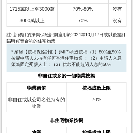
1715萬以上至3000萬
70%-80%
沒有
3000萬以上
70%
沒有
註: 新修訂的按揭保險計劃適用於2024年10月17日或以後簽訂
臨時買賣合約的住宅物業
* 須經【按揭保險計劃】(MIP)承造按揭（1）80%至90%
按揭申請人未持有任何香港住宅物業 ；（2）申請人入息
須為固定受薪人士；（3）供款不能超過入息的50%
非自住或多於一個物業按揭
物業價值
按揭成數上限
非自住或以公司名義持有的
70%
物業
非住宅物業按揭
物業
按揭成數上限