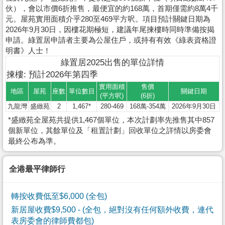
伙），會以市價6折推售，最便宜的約168萬，首期僅需約8萬4千
元。屋苑實用面積介乎280至469平方呎。項目預計關鍵日期為
2026年9月30日，因樓花期極短，建議年尾揀樓時同時準備按揭
申請。綠置居申請者主要為公屋住戶，或持有有效《綠表資格證
明書》人士！
綠置居2025出售的單位詳情
揀樓: 預計2026年第四季
實用面積
售價
地區
屋苑
座數
單位數目
關鍵日期
(平方呎)
(6折)
九龍灣
盛緻苑
2
1,467*
280-469
168萬-354萬
2026年9月30日
*盛緻苑全屋苑共提供1,467個單位，本次計劃率先推售其中857
個新單位，其餘單位及「租置計劃」回收單位之詳情以房委會
最終公布為準。
全港最平律師行
轉按收費低至$6,000 (全包)
新居屋收費$9,500
- (全包，絕對沒有任何額外收費，連代
表房委會的律師費都包)