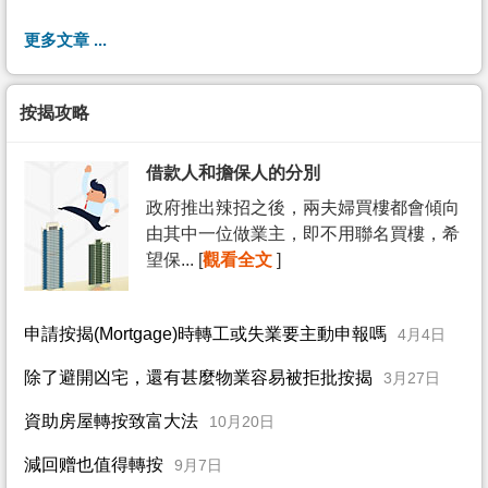
更多文章 ...
按揭攻略
借款人和擔保人的分別
政府推出辣招之後，兩夫婦買樓都會傾向
由其中一位做業主，即不用聯名買樓，希
望保... [
觀看全文
]
申請按揭(Mortgage)時轉工或失業要主動申報嗎
4月4日
除了避開凶宅，還有甚麼物業容易被拒批按揭
3月27日
資助房屋轉按致富大法
10月20日
減回赠也值得轉按
9月7日