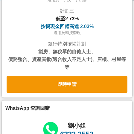
按
計劃三
揭
低至2.73%
地
按揭現金回赠高達 2.03%
產
適用於轉按套現
博
銀行特別按揭計劃
客
劏房、無稅單的自僱人士、
債務整合、資產審批(適合收入不足人士)、唐樓、村屋等
地
等
產
新
即時申請
聞
數
據
WhatsApp 查詢回赠
公
佈
劉小姐