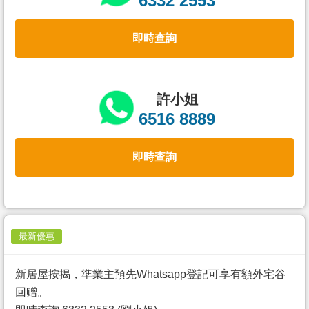
6332 2553
置
業
即時查詢
手
冊
關
許小姐
於
6516 8889
我
們
即時查詢
最新優惠
新居屋按揭，準業主預先Whatsapp登記可享有額外宅谷
回赠。