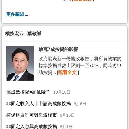
更多新聞 ...
樓按宏云 - 葉敬誠
放寬7成按揭的影響
政府發表新一份施政報告，將所有物業的
標準按揭成數上限劃一至70%，同時將申
請按揭... [
觀看全文
]
高成數按揭=高風險？
10月10日
非固定收入人士申請高成數按揭
9月6日
按保租賃許可難刺激樓市
8月16日
非固定入息與高成數按揭
8月1日