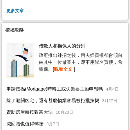
更多文章 ...
按揭攻略
借款人和擔保人的分別
政府推出辣招之後，兩夫婦買樓都會傾向
由其中一位做業主，即不用聯名買樓，希
望保... [
觀看全文
]
申請按揭(Mortgage)時轉工或失業要主動申報嗎
4月4日
除了避開凶宅，還有甚麼物業容易被拒批按揭
3月27日
資助房屋轉按致富大法
10月20日
減回贈也值得轉按
9月7日