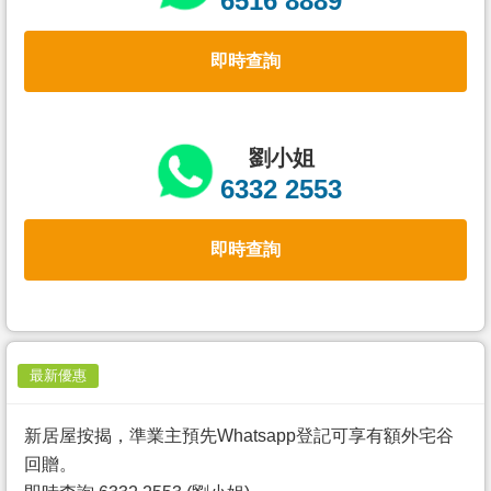
6516 8889
置
業
即時查詢
手
冊
關
劉小姐
於
6332 2553
我
們
即時查詢
最新優惠
新居屋按揭，準業主預先Whatsapp登記可享有額外宅谷
回贈。