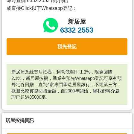
即時查詢 6332 2553 (劉小姐)
或直接Click以下Whatsapp登記：
新居屋
6332 2553
預先登記
新居屋及綠置居按揭，利息低至H+1.3%，現金回贈
2.1%，新居屋按揭，準業主預先Whatsapp登記可享有額
外宅谷回贈，直到4家專門承造居屋銀行，不經第三方，
歡迎比較實際回贈金額，自2000年開始，經我們轉介處
理已超過85000宗。
居屋按揭資訊