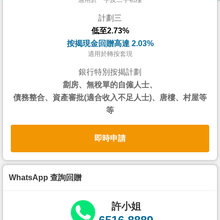
按
計劃三
揭
低至2.73%
地
按揭現金回贈高達 2.03%
產
適用於轉按套現
博
銀行特別按揭計劃
客
劏房、無稅單的自僱人士、
債務整合、資產審批(適合收入不足人士)、唐樓、村屋等
地
等
產
新
即時申請
聞
數
據
WhatsApp 查詢回贈
公
佈
許小姐