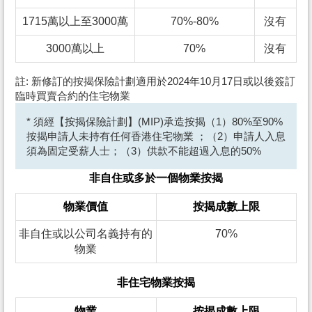
1715萬以上至3000萬
70%-80%
沒有
3000萬以上
70%
沒有
註: 新修訂的按揭保險計劃適用於2024年10月17日或以後簽訂
臨時買賣合約的住宅物業
* 須經【按揭保險計劃】(MIP)承造按揭（1）80%至90%
按揭申請人未持有任何香港住宅物業 ；（2）申請人入息
須為固定受薪人士；（3）供款不能超過入息的50%
非自住或多於一個物業按揭
物業價值
按揭成數上限
非自住或以公司名義持有的
70%
物業
非住宅物業按揭
物業
按揭成數上限