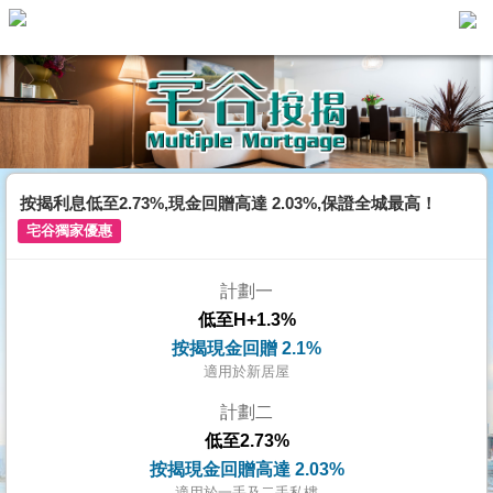
主
頁
代
理
搵
樓/
按揭利息低至2.73%,現金回贈高達 2.03%,保證全城最高！
成
宅谷獨家優惠
交
計劃一
業
低至H+1.3%
主
按揭現金回贈 2.1%
放
適用於新居屋
盤
計劃二
低至2.73%
宅
按揭現金回贈高達 2.03%
谷
適用於一手及二手私樓