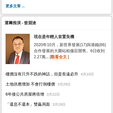
更多文章 ...
運籌推演 - 曾淵滄
現在是年輕人首置良機
2020年10月，新世界發展(17)與港鐵(66)
合作發展的大圍站柏傲莊開售。6日收到
2.27萬... [
觀看全文
]
樓價沒有只升不跌的神話，但是長遠必升
4月10日
土地供應增加 不會打倒樓價
3月29日
6年後公共房屋將倍增
3月22日
「還息不還本」雙贏局面
3月19日