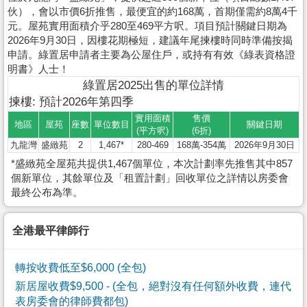
伙），會以市價6折推售，最便宜的約168萬，首期僅需約8萬4千
元。屋苑實用面積介乎280至469平方呎。項目預計關鍵日期為
2026年9月30日，因樓花期極短，建議年尾揀樓時同時準備按揭
申請。綠置居申請者主要為公屋住戶，或持有有效《綠表資格證
明書》人士！
綠置居2025出售的單位詳情
揀樓: 預計2026年第四季
實用面積
售價
地區
屋苑
座數
單位數目
關鍵日期
(平方呎)
(6折)
九龍灣
盛緻苑
2
1,467*
280-469
168萬-354萬
2026年9月30日
*盛緻苑全屋苑共提供1,467個單位，本次計劃率先推售其中857
個新單位，其餘單位及「租置計劃」回收單位之詳情以房委會
最終公布為準。
全港最平律師行
轉按收費低至$6,000 (全包)
新居屋收費$9,500
- (全包，絕對沒有任何額外收費，連代
表房委會的律師費都包)