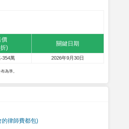
售價
關鍵日期
6折)
-354萬
2026年9月30日
公布為準。
會的律師費都包)