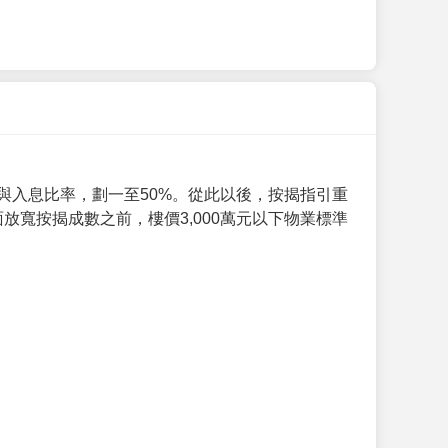
與入息比率，劃一至50%。從此以後，按揭指引重
放寬按揭成數之前，樓價3,000萬元以下物業標準