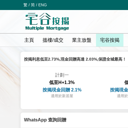
繁
/
简
/
ENG
主頁
搵樓/成交
業主放盤
宅谷按揭
按揭利息低至2.73%,現金回贈高達 2.03%,保證全城最高！
計劃一
低至H+1.3%
低
按揭現金回贈 2.1%
按揭現金
適用於新居屋
適用於
WhatsApp 查詢回贈