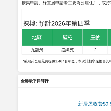
按揭申請。綠置居申請者主要為公屋住戶，或持
揀樓: 預計2026年第四季
地區
屋苑
座數
九龍灣
盛緻苑
2
*盛緻苑全屋苑共提供1,467個單位，本次計劃率先推售
全港最平律師行
新居屋收費$9,5