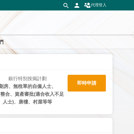
代理登入
們
銀行特別按揭計劃
即時申請
劏房、無稅單的自僱人士、
整合、資產審批(適合收入不足
人士)、唐樓、村屋等等