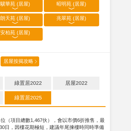
驥華苑 (居屋)
昭明苑 (居屋)
朗天苑 (居屋)
兆翠苑 (居屋)
安柏苑 (居屋)
居屋按揭攻略
綠置居2022
居屋2022
綠置居2025
位（項目總數1,467伙），會以市價6折推售，最
9月30日，因樓花期極短，建議年尾揀樓時同時準備