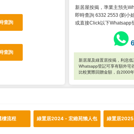
新居屋按揭，準業主預先Wh
即時查詢 6332 2553 (劉小姐
時查詢
或直接Click以下Whatsap
時查詢
新居屋及綠置居按揭，利息低至
Whatsapp登記可享有額
比較實際回贈金額，自2000
選樓流程
綠置居2024 - 宏緻苑懶人包
綠置居2025