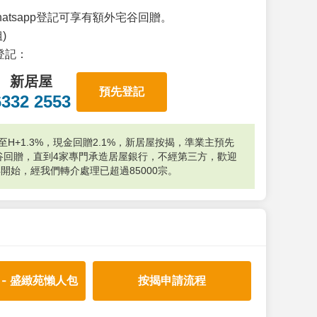
atsapp登記可享有額外宅谷回贈。
)
p登記：
新居屋
預先登記
6332 2553
H+1.3%，現金回贈2.1%，新居屋按揭，準業主預先
外宅谷回贈，直到4家專門承造居屋銀行，不經第三方，歡迎
年開始，經我們轉介處理已超過85000宗。
 - 盛緻苑懶人包
按揭申請流程