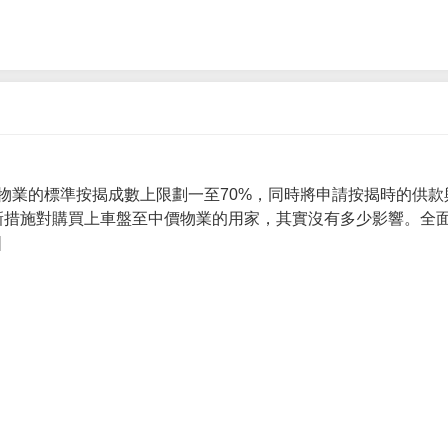
物業的標準按揭成數上限劃一至70%，同時將申請按揭時的供款
 新措施對購買上車盤至中價物業的用家，其實沒有多少影響。全面
]