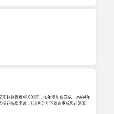
數錄得近49,000宗，按年增加逾四成，為約4年
及樓花按揭宗數，較6月分別下跌逾兩成與超過五