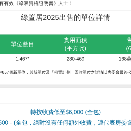
有有效《綠表資格證明書》人士！
綠置居2025出售的單位詳情
實用面積
單位數目
(平方呎)
(
1,467*
280-469
168萬
其中857個新單位，其餘單位及「租置計劃」回收單位之詳情以房委會最終
轉按收費低至$6,000 (全包)
00
- (全包，絕對沒有任何額外收費，連代表房委