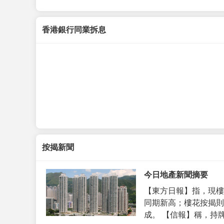
香港銀行同業拆息
按揭新聞
今日地產新聞摘要
【東方日報】指，現樓
同期新高；樓花按揭則
成。 【信報】稱，持牌代理