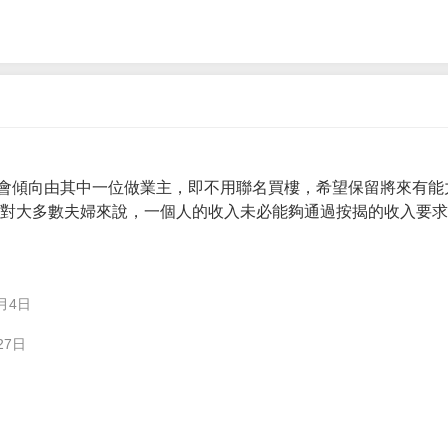
會傾向由其中一位做業主，即不用聯名買樓，希望保留將來有能
。 對大多數夫婦來說，一個人的收入未必能夠通過按揭的收入要
月4日
27日