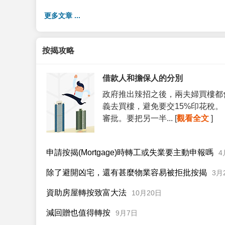
更多文章 ...
按揭攻略
借款人和擔保人的分別
政府推出辣招之後，兩夫婦買樓都
義去買樓，避免要交15%印花稅
審批。要把另一半... [
觀看全文
]
申請按揭(Mortgage)時轉工或失業要主動申報嗎
4
除了避開凶宅，還有甚麼物業容易被拒批按揭
3月
資助房屋轉按致富大法
10月20日
減回贈也值得轉按
9月7日