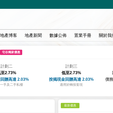
地產博客
地產新聞
數據公佈
置業手冊
關於我
宅谷獨家優惠
計劃二
計劃三
至2.73%
低至2.73%
回贈高達 2.03%
按揭現金回贈高達 2.03%
債務
一手及二手私樓
適用於轉按套現
最新優惠