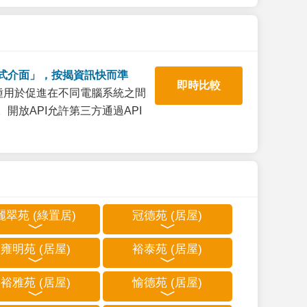
式介面」，按揭資訊快而準
即時比較
一種用於促進在不同電腦系統之間
開放API允許第三方通過API
麗翠苑 (綠置居)
冠德苑 (居屋)
雍明苑 (居屋)
裕泰苑 (居屋)
裕雅苑 (居屋)
愉德苑 (居屋)