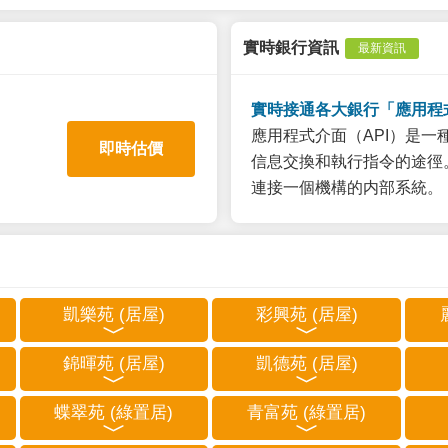
實時銀行資訊
最新資訊
實時接通各大銀行「應用程
應用程式介面（API）是
即時估價
信息交換和執行指令的途徑。
連接一個機構的内部系統。
凱樂苑 (居屋)
彩興苑 (居屋)
錦暉苑 (居屋)
凱德苑 (居屋)
蝶翠苑 (綠置居)
青富苑 (綠置居)