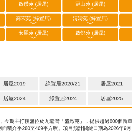
啟鑽苑 (居屋)
冠山苑 (居屋)
高宏苑 (綠置居)
清濤苑 (綠置居)
安麗苑 (居屋)
啟悅苑 (居屋)
居屋2019
綠置居2020/21
居屋2021
居屋2024
綠置居2024
居屋2025
，今期主打樓盤位於九龍灣「盛緻苑」，提供超過800個新單
用面積介乎280至469平方呎。項目預計關鍵日期為2026年