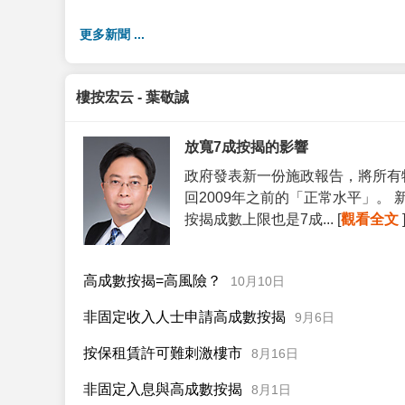
更多新聞 ...
樓按宏云 - 葉敬誠
放寬7成按揭的影響
政府發表新一份施政報告，將所有
回2009年之前的「正常水平」。
按揭成數上限也是7成... [
觀看全文
高成數按揭=高風險？
10月10日
非固定收入人士申請高成數按揭
9月6日
按保租賃許可難刺激樓市
8月16日
非固定入息與高成數按揭
8月1日