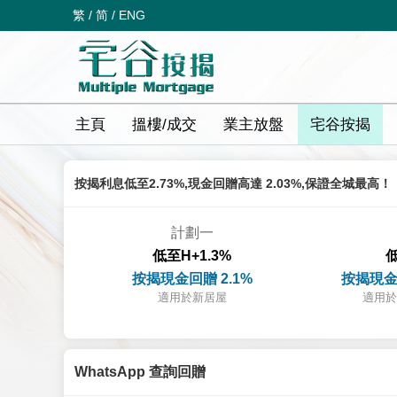
繁
/
简
/
ENG
主頁
搵樓/成交
業主放盤
宅谷按揭
按揭利息低至2.73%,現金回贈高達 2.03%,保證全城最高！
計劃一
低至H+1.3%
低
按揭現金回贈 2.1%
按揭現金
適用於新居屋
適用於
WhatsApp 查詢回贈