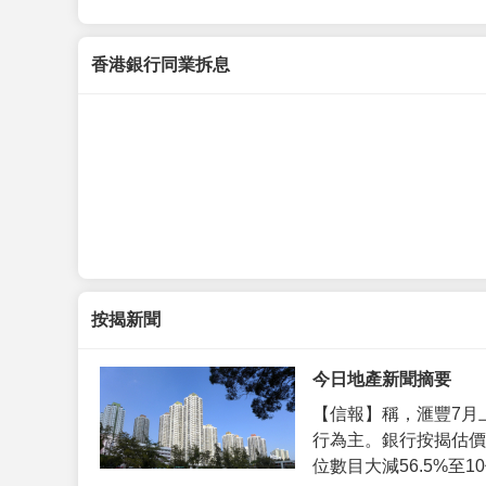
香港銀行同業拆息
按揭新聞
今日地產新聞摘要
【信報】稱，滙豐7月
行為主。銀行按揭估價
位數目大減56.5%至10