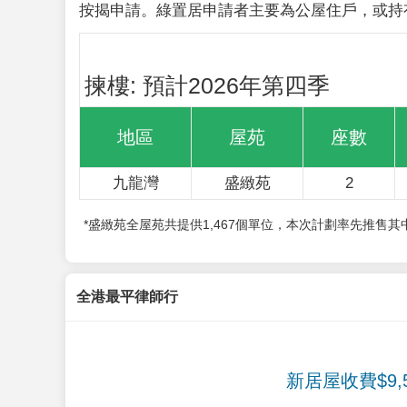
按揭申請。綠置居申請者主要為公屋住戶，或持
揀樓: 預計2026年第四季
地區
屋苑
座數
九龍灣
盛緻苑
2
*盛緻苑全屋苑共提供1,467個單位，本次計劃率先推售
全港最平律師行
新居屋收費$9,5