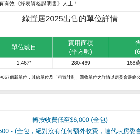
有有效《綠表資格證明書》人士！
綠置居2025出售的單位詳情
實用面積
單位數目
(平方呎)
(
1,467*
280-469
168萬
其中857個新單位，其餘單位及「租置計劃」回收單位之詳情以房委會最終
轉按收費低至$6,000 (全包)
00
- (全包，絕對沒有任何額外收費，連代表房委