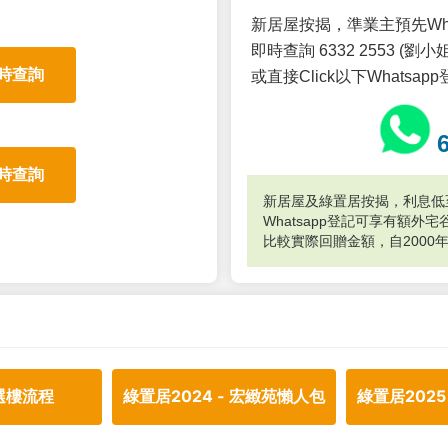
新居屋按揭，準業主預先Wh
即時查詢 6332 2553 (劉小姐
時查詢
或直接Click以下Whatsap
時查詢
新居屋及綠置居按揭，利息低至
Whatsapp登記可享有額
比較實際回贈金額，自2000
選樓流程
綠置居2024 - 宏緻苑懶人包
綠置居2025