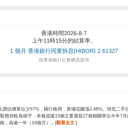
香港時間2026-8-7
上午11時15分的結算率。
1 個月 香港銀行同業拆息(HIBOR) 2.61327
由香港銀行公會網頁提供
上調估價單位少57%，橫行格局，黃埔花園漲2.48%。領先二
取態亦較為保守，本報追蹤15個主要屋苑27個相關單位今年7
個，為逾一年（14個月）... [
觀看全文
]