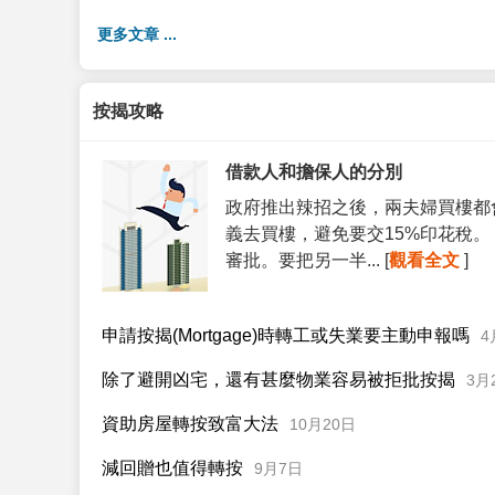
更多文章 ...
按揭攻略
借款人和擔保人的分別
政府推出辣招之後，兩夫婦買樓都
義去買樓，避免要交15%印花稅
審批。要把另一半... [
觀看全文
]
申請按揭(Mortgage)時轉工或失業要主動申報嗎
4
除了避開凶宅，還有甚麼物業容易被拒批按揭
3月
資助房屋轉按致富大法
10月20日
減回贈也值得轉按
9月7日