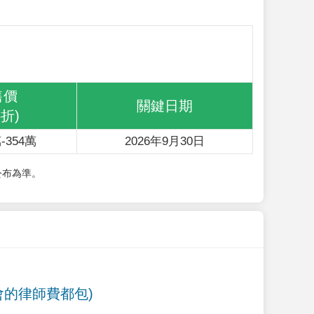
售價
關鍵日期
6折)
-354萬
2026年9月30日
公布為準。
會的律師費都包)