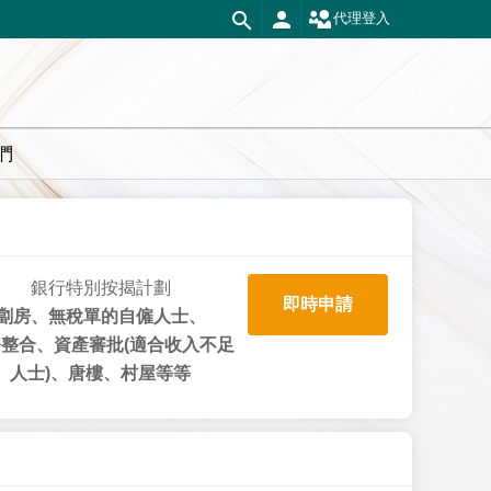
代理登入
們
銀行特別按揭計劃
即時申請
劏房、無稅單的自僱人士、
整合、資產審批(適合收入不足
人士)、唐樓、村屋等等