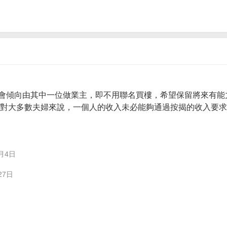
會傾向由其中一位做業主，即不用聯名買樓，希望保留將來有能
。 對大多數夫婦來說，一個人的收入未必能夠通過按揭的收入要
月4日
27日