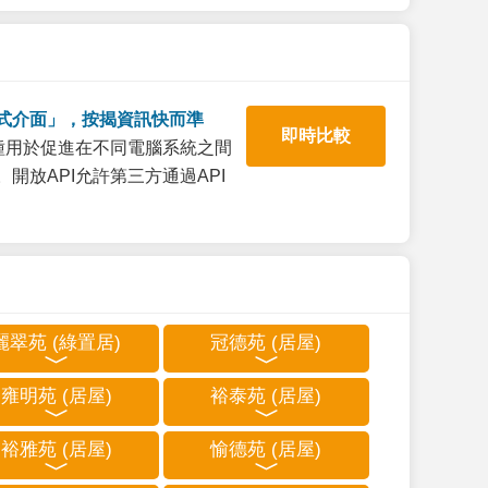
式介面」，按揭資訊快而準
即時比較
一種用於促進在不同電腦系統之間
開放API允許第三方通過API
麗翠苑 (綠置居)
冠德苑 (居屋)
雍明苑 (居屋)
裕泰苑 (居屋)
裕雅苑 (居屋)
愉德苑 (居屋)