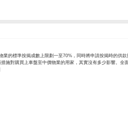
物業的標準按揭成數上限劃一至70%，同時將申請按揭時的供款
 新措施對購買上車盤至中價物業的用家，其實沒有多少影響。全面
]