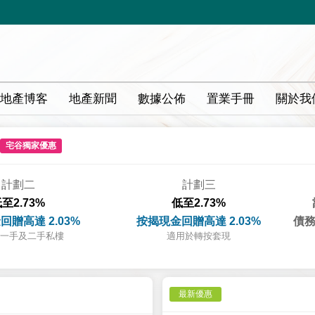
地產博客
地產新聞
數據公佈
置業手冊
關於我
宅谷獨家優惠
計劃二
計劃三
至2.73%
低至2.73%
回贈高達 2.03%
按揭現金回贈高達 2.03%
債務
一手及二手私樓
適用於轉按套現
最新優惠