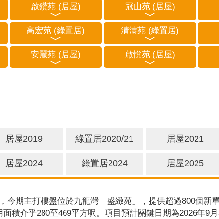
啟鑽苑 (居屋)
冠山苑 (居屋)
高宏苑 (綠置居)
清濤苑 (綠置居)
安麗苑 (居屋)
啟悅苑 (居屋)
居屋2019
綠置居2020/21
居屋2021
居屋2024
綠置居2024
居屋2025
，今期主打樓盤位於九龍灣「盛緻苑」，提供超過800個新單
用面積介乎280至469平方呎。項目預計關鍵日期為2026年