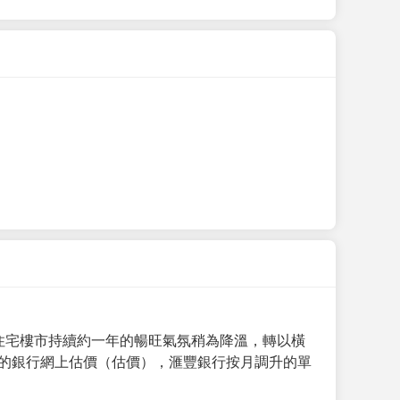
手住宅樓市持續約一年的暢旺氣氛稍為降溫，轉以橫
月的銀行網上估價（估價），滙豐銀行按月調升的單