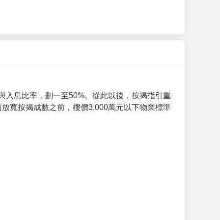
與入息比率，劃一至50%。從此以後，按揭指引重
放寬按揭成數之前，樓價3,000萬元以下物業標準