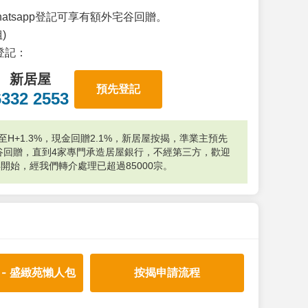
atsapp登記可享有額外宅谷回贈。
)
p登記：
新居屋
預先登記
6332 2553
H+1.3%，現金回贈2.1%，新居屋按揭，準業主預先
外宅谷回贈，直到4家專門承造居屋銀行，不經第三方，歡迎
年開始，經我們轉介處理已超過85000宗。
 - 盛緻苑懶人包
按揭申請流程