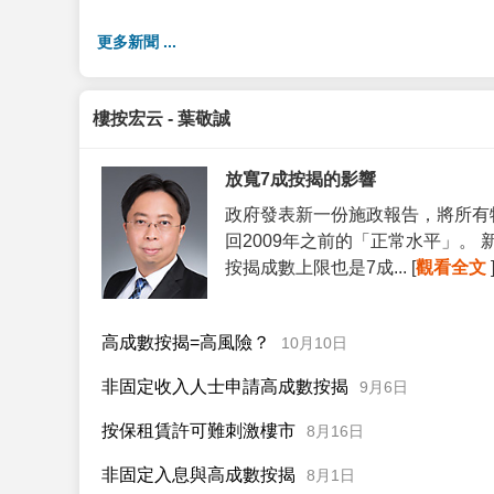
更多新聞 ...
樓按宏云 - 葉敬誠
放寬7成按揭的影響
政府發表新一份施政報告，將所有
回2009年之前的「正常水平」。
按揭成數上限也是7成... [
觀看全文
高成數按揭=高風險？
10月10日
非固定收入人士申請高成數按揭
9月6日
按保租賃許可難刺激樓市
8月16日
非固定入息與高成數按揭
8月1日