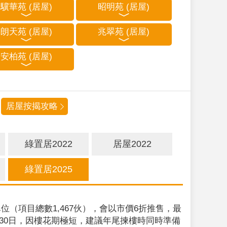
驥華苑 (居屋)
昭明苑 (居屋)
朗天苑 (居屋)
兆翠苑 (居屋)
安柏苑 (居屋)
居屋按揭攻略
綠置居2022
居屋2022
綠置居2025
位（項目總數1,467伙），會以市價6折推售，最
9月30日，因樓花期極短，建議年尾揀樓時同時準備