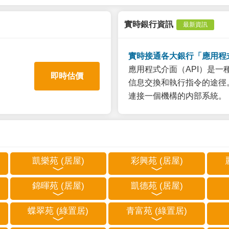
實時銀行資訊
最新資訊
實時接通各大銀行「應用程
應用程式介面（API）是
即時估價
信息交換和執行指令的途徑。
連接一個機構的内部系統。
凱樂苑 (居屋)
彩興苑 (居屋)
錦暉苑 (居屋)
凱德苑 (居屋)
蝶翠苑 (綠置居)
青富苑 (綠置居)