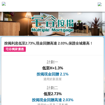
主
頁
代
理
搵
樓/
按揭利息低至2.73%,現金回贈高達 2.03%,保證全城最高！
成
宅谷獨家優惠
交
計劃一
業
低至H+1.3%
主
按揭現金回贈 2.1%
放
適用於新居屋
盤
計劃二
低至2.73%
宅
按揭現金回贈高達 2.03%
谷
適用於一手及二手私樓