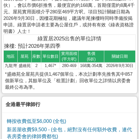
伙），會以市價6折推售，最便宜的約168萬，首期僅需約8萬4千
元。屋苑實用面積介乎280至469平方呎。項目預計關鍵日期為
2026年9月30日，因樓花期極短，建議年尾揀樓時同時準備按揭
申請。綠置居申請者主要為公屋住戶，或持有有效《綠表資格證
明書》人士！
綠置居2025出售的單位詳情
揀樓: 預計2026年第四季
實用面積
售價
地區
屋苑
座數
單位數目
關鍵日期
(平方呎)
(6折)
九龍灣
盛緻苑
2
1,467*
280-469
168萬-354萬
2026年9月30日
*盛緻苑全屋苑共提供1,467個單位，本次計劃率先推售其中857
個新單位，其餘單位及「租置計劃」回收單位之詳情以房委會
最終公布為準。
全港最平律師行
轉按收費低至$6,000 (全包)
新居屋收費$9,500
- (全包，絕對沒有任何額外收費，連代
表房委會的律師費都包)