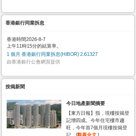
香港銀行同業拆息
香港時間2026-8-7
上午11時15分的結算率。
1 個月 香港銀行同業拆息(HIBOR) 2.61327
由香港銀行公會網頁提供
按揭新聞
今日地產新聞摘要
【東方日報】指，現樓按揭登
記增四成。今年住宅樓市趨
旺，今年首7個月現樓按揭登
記... [
觀看全文
]