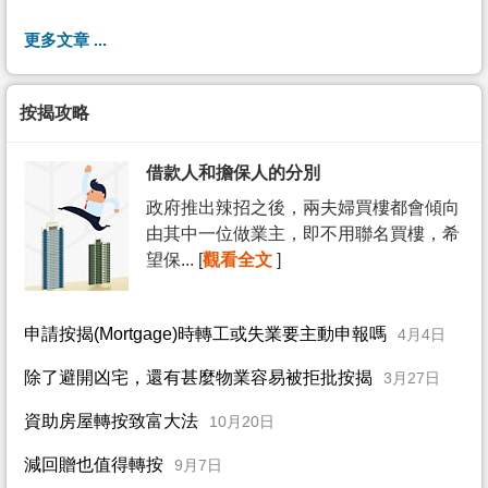
更多文章 ...
按揭攻略
借款人和擔保人的分別
政府推出辣招之後，兩夫婦買樓都會傾向
由其中一位做業主，即不用聯名買樓，希
望保... [
觀看全文
]
申請按揭(Mortgage)時轉工或失業要主動申報嗎
4月4日
除了避開凶宅，還有甚麼物業容易被拒批按揭
3月27日
資助房屋轉按致富大法
10月20日
減回贈也值得轉按
9月7日