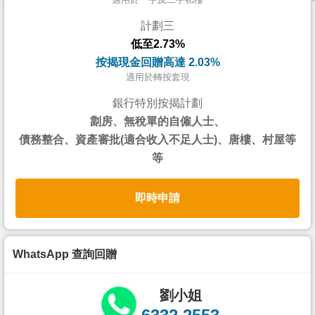
按
計劃三
揭
低至2.73%
地
按揭現金回贈高達 2.03%
產
適用於轉按套現
博
銀行特別按揭計劃
客
劏房、無稅單的自僱人士、
債務整合、資產審批(適合收入不足人士)、唐樓、村屋等
地
等
產
新
即時申請
聞
數
據
WhatsApp 查詢回贈
公
佈
劉小姐