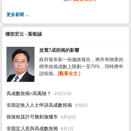
更多新聞 ...
樓按宏云 - 葉敬誠
放寬7成按揭的影響
政府發表新一份施政報告，將所有物業的
標準按揭成數上限劃一至70%，同時將申
請按揭... [
觀看全文
]
高成數按揭=高風險？
10月10日
非固定收入人士申請高成數按揭
9月6日
按保租賃許可難刺激樓市
8月16日
非固定入息與高成數按揭
8月1日