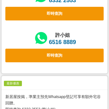
6332 2553
置
業
即時查詢
手
冊
關
許小姐
於
6516 8889
我
們
即時查詢
最新優惠
新居屋按揭，準業主預先Whatsapp登記可享有額外宅谷
回贈。