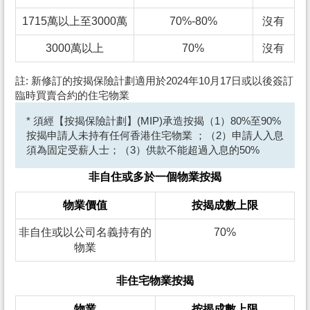
1715萬以上至3000萬
70%-80%
沒有
3000萬以上
70%
沒有
註: 新修訂的按揭保險計劃適用於2024年10月17日或以後簽訂
臨時買賣合約的住宅物業
* 須經【按揭保險計劃】(MIP)承造按揭（1）80%至90%
按揭申請人未持有任何香港住宅物業 ；（2）申請人入息
須為固定受薪人士；（3）供款不能超過入息的50%
非自住或多於一個物業按揭
物業價值
按揭成數上限
非自住或以公司名義持有的
70%
物業
非住宅物業按揭
物業
按揭成數上限