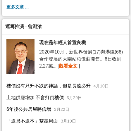
更多文章 ...
運籌推演 - 曾淵滄
現在是年輕人首置良機
2020年10月，新世界發展(17)與港鐵(66)
合作發展的大圍站柏傲莊開售。6日收到
2.27萬... [
觀看全文
]
樓價沒有只升不跌的神話，但是長遠必升
4月10日
土地供應增加 不會打倒樓價
3月29日
6年後公共房屋將倍增
3月22日
「還息不還本」雙贏局面
3月19日