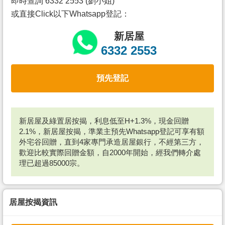
即時查詢 6332 2553 (劉小姐)
或直接Click以下Whatsapp登記：
新居屋
6332 2553
預先登記
新居屋及綠置居按揭，利息低至H+1.3%，現金回贈
2.1%，新居屋按揭，準業主預先Whatsapp登記可享有額
外宅谷回贈，直到4家專門承造居屋銀行，不經第三方，
歡迎比較實際回贈金額，自2000年開始，經我們轉介處
理已超過85000宗。
居屋按揭資訊