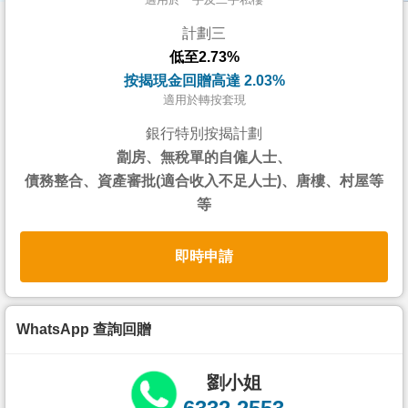
按
計劃三
揭
低至2.73%
地
按揭現金回贈高達 2.03%
產
適用於轉按套現
博
銀行特別按揭計劃
客
劏房、無稅單的自僱人士、
債務整合、資產審批(適合收入不足人士)、唐樓、村屋等
地
等
產
新
即時申請
聞
數
據
WhatsApp 查詢回贈
公
佈
劉小姐