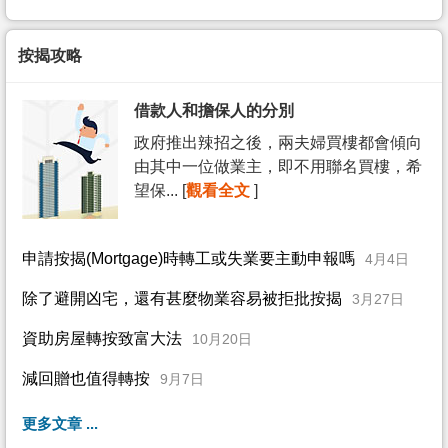
按揭攻略
借款人和擔保人的分別
政府推出辣招之後，兩夫婦買樓都會傾向
由其中一位做業主，即不用聯名買樓，希
望保... [
觀看全文
]
申請按揭(Mortgage)時轉工或失業要主動申報嗎
4月4日
除了避開凶宅，還有甚麼物業容易被拒批按揭
3月27日
資助房屋轉按致富大法
10月20日
減回贈也值得轉按
9月7日
更多文章 ...