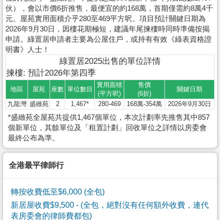
伙），會以市價6折推售，最便宜的約168萬，首期僅需約8萬4千
元。屋苑實用面積介乎280至469平方呎。項目預計關鍵日期為
2026年9月30日，因樓花期極短，建議年尾揀樓時同時準備按揭
申請。綠置居申請者主要為公屋住戶，或持有有效《綠表資格證
明書》人士！
綠置居2025出售的單位詳情
揀樓: 預計2026年第四季
實用面積
售價
地區
屋苑
座數
單位數目
關鍵日期
(平方呎)
(6折)
九龍灣
盛緻苑
2
1,467*
280-469
168萬-354萬
2026年9月30日
*盛緻苑全屋苑共提供1,467個單位，本次計劃率先推售其中857
個新單位，其餘單位及「租置計劃」回收單位之詳情以房委會
最終公布為準。
全港最平律師行
轉按收費低至$6,000 (全包)
新居屋收費$9,500
- (全包，絕對沒有任何額外收費，連代
表房委會的律師費都包)