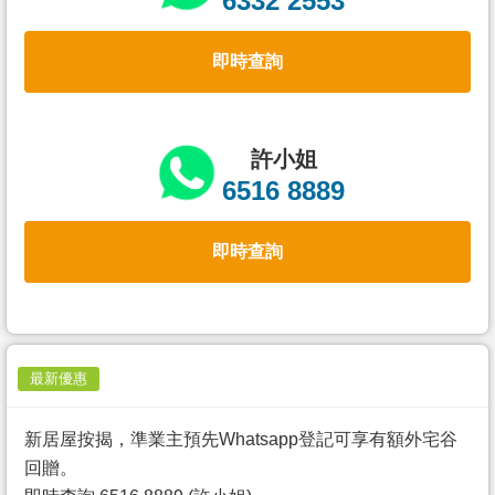
6332 2553
置
業
即時查詢
手
冊
關
許小姐
於
6516 8889
我
們
即時查詢
最新優惠
新居屋按揭，準業主預先Whatsapp登記可享有額外宅谷
回贈。