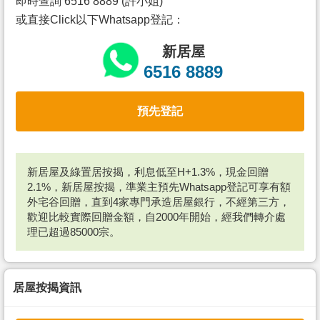
即時查詢 6516 8889 (許小姐)
或直接Click以下Whatsapp登記：
新居屋
6516 8889
預先登記
新居屋及綠置居按揭，利息低至H+1.3%，現金回贈
2.1%，新居屋按揭，準業主預先Whatsapp登記可享有額
外宅谷回贈，直到4家專門承造居屋銀行，不經第三方，
歡迎比較實際回贈金額，自2000年開始，經我們轉介處
理已超過85000宗。
居屋按揭資訊