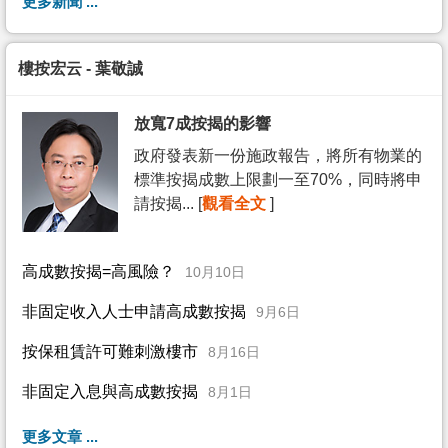
更多新聞 ...
樓按宏云 - 葉敬誠
放寬7成按揭的影響
政府發表新一份施政報告，將所有物業的
標準按揭成數上限劃一至70%，同時將申
請按揭... [
觀看全文
]
高成數按揭=高風險？
10月10日
非固定收入人士申請高成數按揭
9月6日
按保租賃許可難刺激樓市
8月16日
非固定入息與高成數按揭
8月1日
更多文章 ...