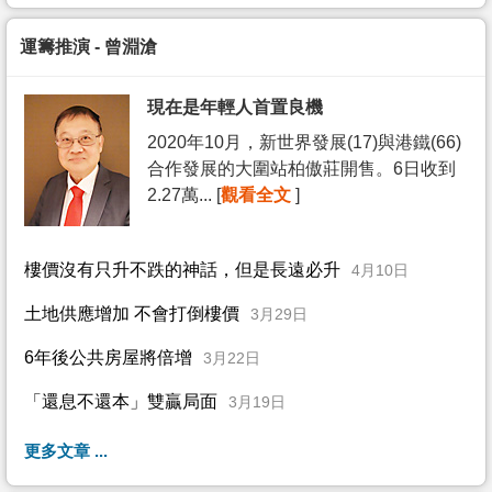
運籌推演 - 曾淵滄
現在是年輕人首置良機
2020年10月，新世界發展(17)與港鐵(66)
合作發展的大圍站柏傲莊開售。6日收到
2.27萬... [
觀看全文
]
樓價沒有只升不跌的神話，但是長遠必升
4月10日
土地供應增加 不會打倒樓價
3月29日
6年後公共房屋將倍增
3月22日
「還息不還本」雙贏局面
3月19日
更多文章 ...