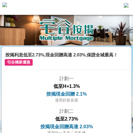
主
頁
代
理
搵
樓/
按揭利息低至2.73%,現金回贈高達 2.03%,保證全城最高！
成
宅谷獨家優惠
交
計劃一
業
低至H+1.3%
主
按揭現金回贈 2.1%
放
適用於新居屋
盤
計劃二
低至2.73%
宅
按揭現金回贈高達 2.03%
谷
適用於一手及二手私樓