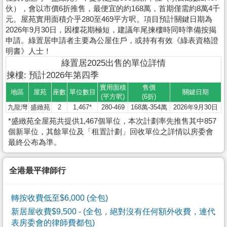
伙），會以市價6折推售，最便宜的約168萬，首期僅需約8萬4千
元。屋苑實用面積介乎280至469平方呎。項目預計關鍵日期為
2026年9月30日，因樓花期極短，建議年尾揀樓時同時準備按揭
申請。綠置居申請者主要為公屋住戶，或持有有效《綠表資格證
明書》人士！
綠置居2025出售的單位詳情
揀樓: 預計2026年第四季
實用面積
售價
地區
屋苑
座數
單位數目
關鍵日期
(平方呎)
(6折)
九龍灣
盛緻苑
2
1,467*
280-469
168萬-354萬
2026年9月30日
*盛緻苑全屋苑共提供1,467個單位，本次計劃率先推售其中857
個新單位，其餘單位及「租置計劃」回收單位之詳情以房委會
最終公布為準。
全港最平律師行
轉按收費低至$6,000 (全包)
新居屋收費$9,500
- (全包，絕對沒有任何額外收費，連代
表房委會的律師費都包)