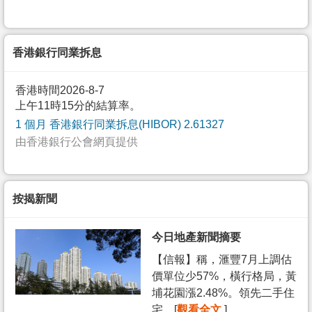
香港銀行同業拆息
香港時間2026-8-7
上午11時15分的結算率。
1 個月 香港銀行同業拆息(HIBOR) 2.61327
由香港銀行公會網頁提供
按揭新聞
今日地產新聞摘要
【信報】稱，滙豐7月上調估
價單位少57%，橫行格局，黃
埔花園漲2.48%。領先二手住
宅... [
觀看全文
]