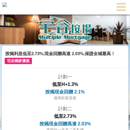
主
頁
代
理
搵
樓/
按揭利息低至2.73%,現金回贈高達 2.03%,保證全城最高！
成
宅谷獨家優惠
交
計劃一
業
低至H+1.3%
主
按揭現金回贈 2.1%
放
適用於新居屋
盤
計劃二
低至2.73%
宅
按揭現金回贈高達 2.03%
谷
適用於一手及二手私樓