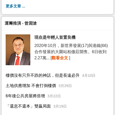
更多文章 ...
運籌推演 - 曾淵滄
現在是年輕人首置良機
2020年10月，新世界發展(17)與港鐵(66)
合作發展的大圍站柏傲莊開售。6日收到
2.27萬... [
觀看全文
]
樓價沒有只升不跌的神話，但是長遠必升
4月10日
土地供應增加 不會打倒樓價
3月29日
6年後公共房屋將倍增
3月22日
「還息不還本」雙贏局面
3月19日