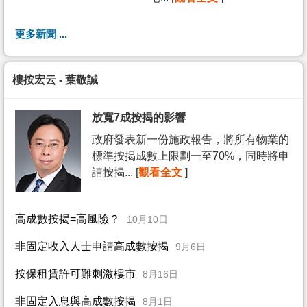
更多新聞 ...
樓按宏云 - 葉敬誠
放寬7成按揭的影響
政府發表新一份施政報告，將所有物業的
標準按揭成數上限劃一至70%，同時將申
請按揭... [
觀看全文
]
高成數按揭=高風險？
10月10日
非固定收入人士申請高成數按揭
9月6日
按保租賃許可難刺激樓市
8月16日
非固定入息與高成數按揭
8月1日