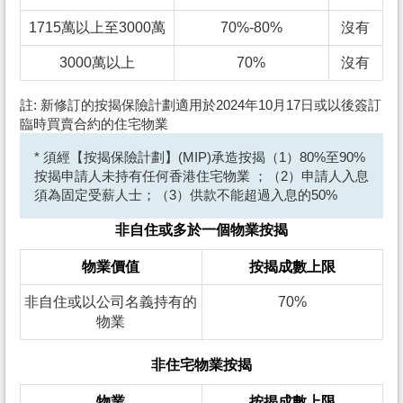
1715萬以上至3000萬
70%-80%
沒有
3000萬以上
70%
沒有
註: 新修訂的按揭保險計劃適用於2024年10月17日或以後簽訂
臨時買賣合約的住宅物業
* 須經【按揭保險計劃】(MIP)承造按揭（1）80%至90%
按揭申請人未持有任何香港住宅物業 ；（2）申請人入息
須為固定受薪人士；（3）供款不能超過入息的50%
非自住或多於一個物業按揭
物業價值
按揭成數上限
非自住或以公司名義持有的
70%
物業
非住宅物業按揭
物業
按揭成數上限