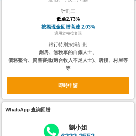
按
計劃三
揭
低至2.73%
地
按揭現金回贈高達 2.03%
產
適用於轉按套現
博
銀行特別按揭計劃
客
劏房、無稅單的自僱人士、
債務整合、資產審批(適合收入不足人士)、唐樓、村屋等
地
等
產
新
即時申請
聞
數
據
WhatsApp 查詢回贈
公
佈
劉小姐