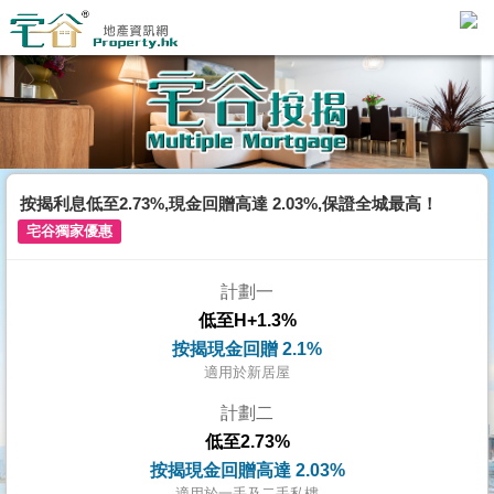
代
理
主
頁
搵
樓/
按揭利息低至2.73%,現金回贈高達 2.03%,保證全城最高！
成
宅谷獨家優惠
交
計劃一
業
低至H+1.3%
主
按揭現金回贈 2.1%
放
適用於新居屋
盤
計劃二
低至2.73%
宅
按揭現金回贈高達 2.03%
谷
適用於一手及二手私樓