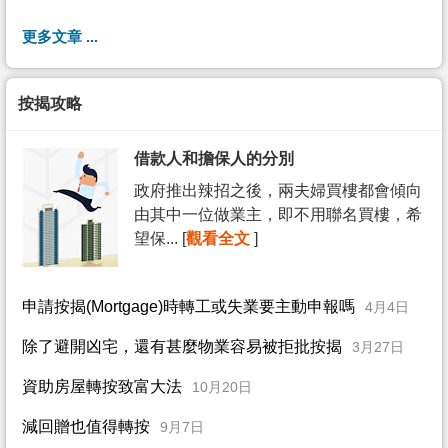
更多文章 ...
按揭攻略
借款人和擔保人的分別
政府推出辣招之後，兩夫婦買樓都會傾向
由其中一位做業主，即不用聯名買樓，希
望保... [
觀看全文
]
申請按揭(Mortgage)時轉工或失業要主動申報嗎
4月4日
除了避開凶宅，還有甚麼物業容易被拒批按揭
3月27日
資助房屋轉按致富大法
10月20日
減回贈也值得轉按
9月7日