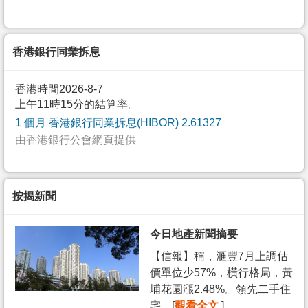
香港銀行同業拆息
香港時間2026-8-7
上午11時15分的結算率。
1 個月 香港銀行同業拆息(HIBOR) 2.61327
由香港銀行公會網頁提供
按揭新聞
今日地產新聞摘要
【信報】稱，滙豐7月上調估
價單位少57%，橫行格局，黃
埔花園漲2.48%。領先二手住
宅... [
觀看全文
]