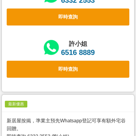
6332 2553
置
業
即時查詢
手
冊
關
許小姐
於
6516 8889
我
們
即時查詢
最新優惠
新居屋按揭，準業主預先Whatsapp登記可享有額外宅谷
回贈。