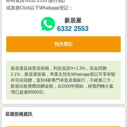
即時查詢 6332 2553 (劉小姐)
或直接Click以下Whatsapp登記：
新居屋
6332 2553
預先登記
新居屋及綠置居按揭，利息低至H+1.3%，現金回贈
2.1%，新居屋按揭，準業主預先Whatsapp登記可享有額
外宅谷回贈，直到4家專門承造居屋銀行，不經第三方，
歡迎比較實際回贈金額，自2000年開始，經我們轉介處
理已超過85000宗。
居屋按揭資訊