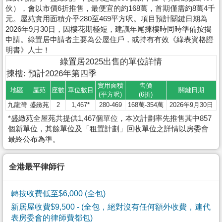
伙），會以市價6折推售，最便宜的約168萬，首期僅需約8萬4千
元。屋苑實用面積介乎280至469平方呎。項目預計關鍵日期為
2026年9月30日，因樓花期極短，建議年尾揀樓時同時準備按揭
申請。綠置居申請者主要為公屋住戶，或持有有效《綠表資格證
明書》人士！
綠置居2025出售的單位詳情
揀樓: 預計2026年第四季
實用面積
售價
地區
屋苑
座數
單位數目
關鍵日期
(平方呎)
(6折)
九龍灣
盛緻苑
2
1,467*
280-469
168萬-354萬
2026年9月30日
*盛緻苑全屋苑共提供1,467個單位，本次計劃率先推售其中857
個新單位，其餘單位及「租置計劃」回收單位之詳情以房委會
最終公布為準。
全港最平律師行
轉按收費低至$6,000 (全包)
新居屋收費$9,500
- (全包，絕對沒有任何額外收費，連代
表房委會的律師費都包)