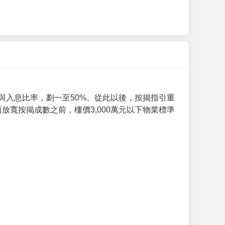
與入息比率，劃一至50%。從此以後，按揭指引重
放寬按揭成數之前，樓價3,000萬元以下物業標準