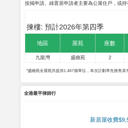
按揭申請。綠置居申請者主要為公屋住戶，或持
揀樓: 預計2026年第四季
地區
屋苑
座數
九龍灣
盛緻苑
2
*盛緻苑全屋苑共提供1,467個單位，本次計劃率先推售
全港最平律師行
新居屋收費$9,5