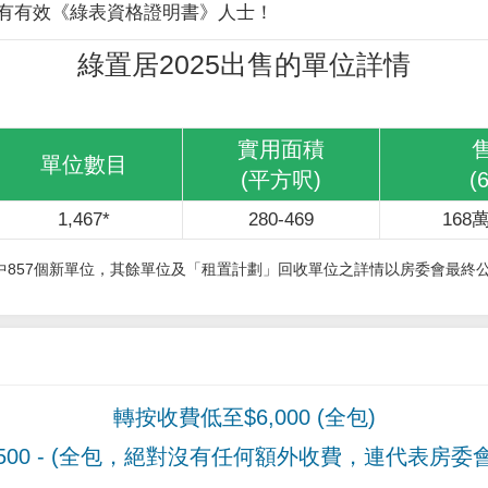
有有效《綠表資格證明書》人士！
綠置居2025出售的單位詳情
實用面積
單位數目
(平方呎)
(
1,467*
280-469
168萬
其中857個新單位，其餘單位及「租置計劃」回收單位之詳情以房委會最終
轉按收費低至$6,000 (全包)
00
- (全包，絕對沒有任何額外收費，連代表房委