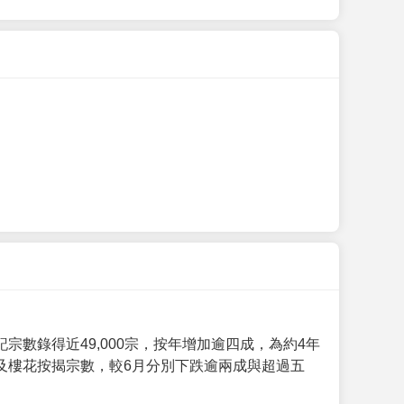
數錄得近49,000宗，按年增加逾四成，為約4年
及樓花按揭宗數，較6月分別下跌逾兩成與超過五