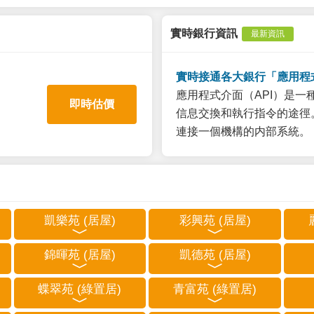
實時銀行資訊
最新資訊
實時接通各大銀行「應用程
應用程式介面（API）是
即時估價
信息交換和執行指令的途徑。
連接一個機構的内部系統。
凱樂苑 (居屋)
彩興苑 (居屋)
錦暉苑 (居屋)
凱德苑 (居屋)
蝶翠苑 (綠置居)
青富苑 (綠置居)