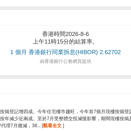
香港時間2026-8-6
上午11時15分的結算率。
1 個月 香港銀行同業拆息(HIBOR) 2.62702
由香港銀行公會網頁提供
按揭登記增四成。今年住宅樓市趨旺，今年首7個月現樓按揭登記宗
按年減少近兩成。至於7月受整體交投減慢影響，期間現樓按揭
7月微減，38... [
觀看全文
]