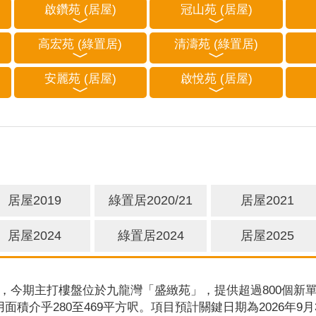
啟鑽苑 (居屋)
冠山苑 (居屋)
高宏苑 (綠置居)
清濤苑 (綠置居)
安麗苑 (居屋)
啟悅苑 (居屋)
居屋2019
綠置居2020/21
居屋2021
居屋2024
綠置居2024
居屋2025
，今期主打樓盤位於九龍灣「盛緻苑」，提供超過800個新單
用面積介乎280至469平方呎。項目預計關鍵日期為2026年