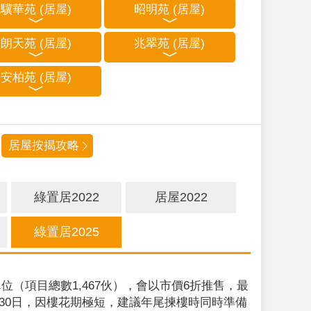
驥華苑 (居屋)
昭明苑 (居屋)
朗天苑 (居屋)
兆翠苑 (居屋)
安柏苑 (居屋)
居屋按揭攻略
綠置居2022
居屋2022
綠置居2025
位（項目總數1,467伙），會以市價6折推售，最
9月30日，因樓花期極短，建議年尾揀樓時同時準備