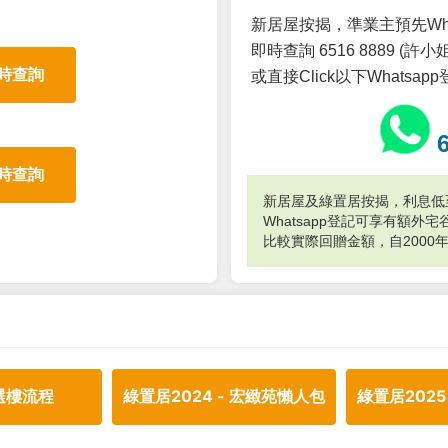
新居屋按揭，準業主預先Wh
即時查詢 6516 8889 (許小姐
時查詢
或直接Click以下Whatsap
時查詢
新居屋及綠置居按揭，利息低至
Whatsapp登記可享有額
比較實際回贈金額，自2000
選樓流程
綠置居2024 - 宏緻苑懶人包
綠置居2025