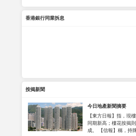
香港銀行同業拆息
按揭新聞
今日地產新聞摘要
【東方日報】指，現樓
同期新高；樓花按揭則
成。 【信報】稱，持牌代理