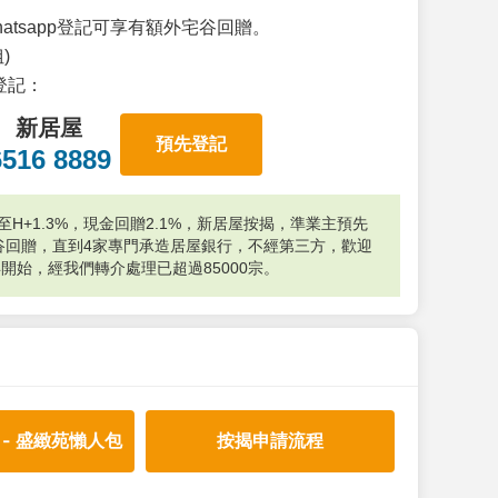
atsapp登記可享有額外宅谷回贈。
)
p登記：
新居屋
預先登記
6516 8889
H+1.3%，現金回贈2.1%，新居屋按揭，準業主預先
外宅谷回贈，直到4家專門承造居屋銀行，不經第三方，歡迎
年開始，經我們轉介處理已超過85000宗。
 - 盛緻苑懶人包
按揭申請流程