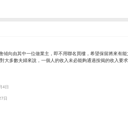
會傾向由其中一位做業主，即不用聯名買樓，希望保留將來有能
。 對大多數夫婦來說，一個人的收入未必能夠通過按揭的收入要
月4日
27日