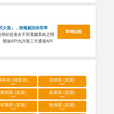
式介面」，按揭資訊快而準
即時比較
一種用於促進在不同電腦系統之間
開放API允許第三方通過API
麗翠苑 (綠置居)
冠德苑 (居屋)
雍明苑 (居屋)
裕泰苑 (居屋)
裕雅苑 (居屋)
愉德苑 (居屋)