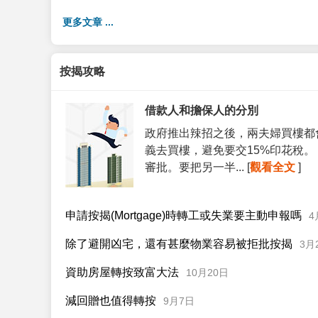
更多文章 ...
按揭攻略
借款人和擔保人的分別
政府推出辣招之後，兩夫婦買樓都
義去買樓，避免要交15%印花稅
審批。要把另一半... [
觀看全文
]
申請按揭(Mortgage)時轉工或失業要主動申報嗎
4
除了避開凶宅，還有甚麼物業容易被拒批按揭
3月
資助房屋轉按致富大法
10月20日
減回贈也值得轉按
9月7日