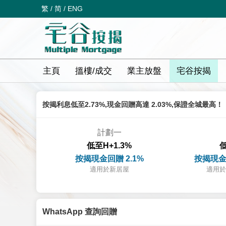
繁
/
简
/
ENG
主頁
搵樓/成交
業主放盤
宅谷按揭
按揭利息低至2.73%,現金回贈高達 2.03%,保證全城最高！
計劃一
低至H+1.3%
低
按揭現金回贈 2.1%
按揭現金
適用於新居屋
適用於
WhatsApp 查詢回贈