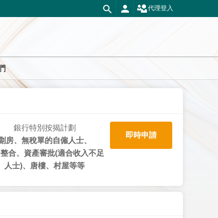
代理登入
們
銀行特別按揭計劃
即時申請
劏房、無稅單的自僱人士、
整合、資產審批(適合收入不足
人士)、唐樓、村屋等等