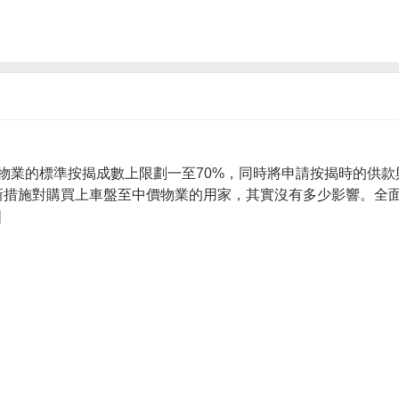
物業的標準按揭成數上限劃一至70%，同時將申請按揭時的供款
 新措施對購買上車盤至中價物業的用家，其實沒有多少影響。全面
]