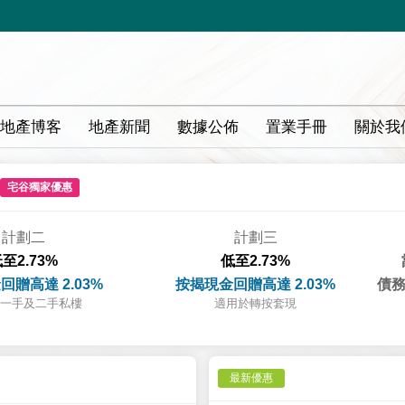
地產博客
地產新聞
數據公佈
置業手冊
關於我
宅谷獨家優惠
計劃二
計劃三
至2.73%
低至2.73%
回贈高達 2.03%
按揭現金回贈高達 2.03%
債務
一手及二手私樓
適用於轉按套現
最新優惠