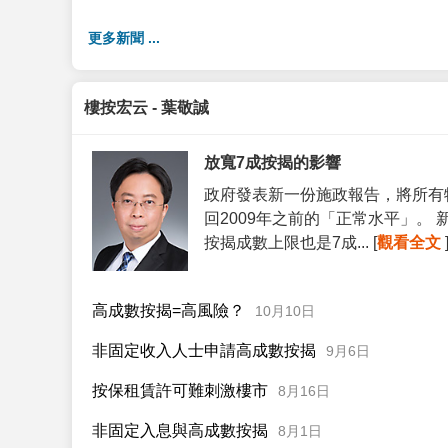
更多新聞 ...
樓按宏云 - 葉敬誠
放寬7成按揭的影響
政府發表新一份施政報告，將所有
回2009年之前的「正常水平」。
按揭成數上限也是7成... [
觀看全文
高成數按揭=高風險？
10月10日
非固定收入人士申請高成數按揭
9月6日
按保租賃許可難刺激樓市
8月16日
非固定入息與高成數按揭
8月1日