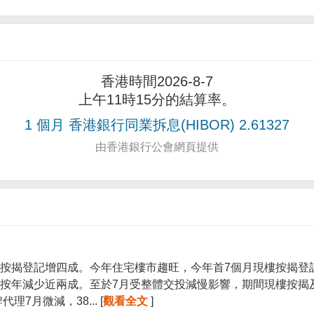
香港時間2026-8-7
上午11時15分的結算率。
1 個月 香港銀行同業拆息(HIBOR) 2.61327
由香港銀行公會網頁提供
按揭登記增四成。今年住宅樓市趨旺，今年首7個月現樓按揭登記宗
按年減少近兩成。至於7月受整體交投減慢影響，期間現樓按揭
7月微減，38... [
觀看全文
]