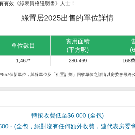
有有效《綠表資格證明書》人士！
綠置居2025出售的單位詳情
實用面積
單位數目
(平方呎)
(
1,467*
280-469
168萬
其中857個新單位，其餘單位及「租置計劃」回收單位之詳情以房委會最終
轉按收費低至$6,000 (全包)
00
- (全包，絕對沒有任何額外收費，連代表房委