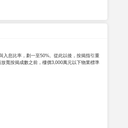
與入息比率，劃一至50%。從此以後，按揭指引重
放寬按揭成數之前，樓價3,000萬元以下物業標準