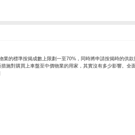
物業的標準按揭成數上限劃一至70%，同時將申請按揭時的供款
 新措施對購買上車盤至中價物業的用家，其實沒有多少影響。全面
]