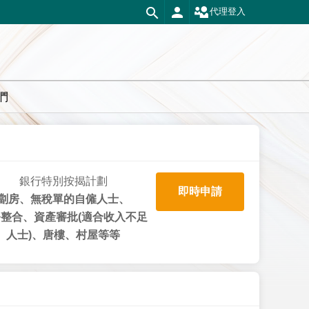
代理登入
們
銀行特別按揭計劃
即時申請
劏房、無稅單的自僱人士、
整合、資產審批(適合收入不足
人士)、唐樓、村屋等等