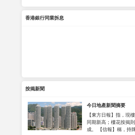
香港銀行同業拆息
按揭新聞
今日地產新聞摘要
【東方日報】指，現樓
同期新高；樓花按揭則
成。 【信報】稱，持牌代理