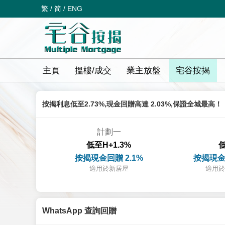
繁
/
简
/
ENG
主頁
搵樓/成交
業主放盤
宅谷按揭
按揭利息低至2.73%,現金回贈高達 2.03%,保證全城最高！
計劃一
低至H+1.3%
低
按揭現金回贈 2.1%
按揭現金
適用於新居屋
適用於
WhatsApp 查詢回贈