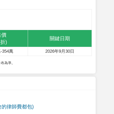
售價
關鍵日期
6折)
-354萬
2026年9月30日
公布為準。
會的律師費都包)