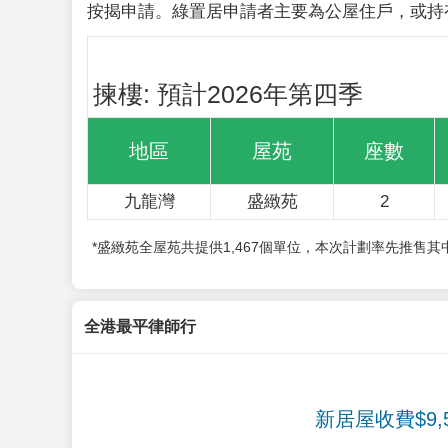
按揭申請。綠置居申請者主要為公屋住戶，或持
揀樓: 預計2026年第四季
地區
屋苑
座數
九龍灣
盛緻苑
2
*盛緻苑全屋苑共提供1,467個單位，本次計劃率先推售
全港最平律師行
新居屋收費$9,5