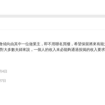
會傾向由其中一位做業主，即不用聯名買樓，希望保留將來有能
。 對大多數夫婦來說，一個人的收入未必能夠通過按揭的收入要
月4日
27日