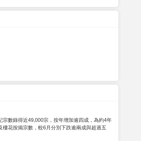
數錄得近49,000宗，按年增加逾四成，為約4年
及樓花按揭宗數，較6月分別下跌逾兩成與超過五