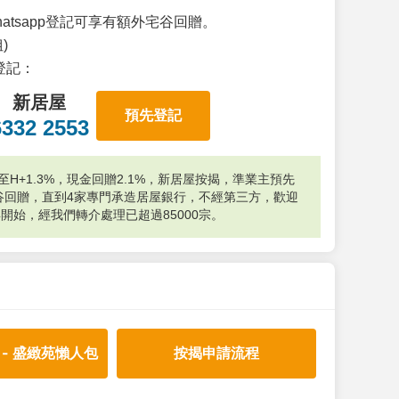
atsapp登記可享有額外宅谷回贈。
)
p登記：
新居屋
預先登記
6332 2553
H+1.3%，現金回贈2.1%，新居屋按揭，準業主預先
外宅谷回贈，直到4家專門承造居屋銀行，不經第三方，歡迎
年開始，經我們轉介處理已超過85000宗。
 - 盛緻苑懶人包
按揭申請流程