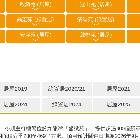
啟鑽苑 (居屋)
冠山苑 (居屋)
高宏苑 (綠置居)
清濤苑 (綠置居)
安麗苑 (居屋)
啟悅苑 (居屋)
居屋2019
綠置居2020/21
居屋2021
居屋2024
綠置居2024
居屋2025
，今期主打樓盤位於九龍灣「盛緻苑」，提供超過800個新單
用面積介乎280至469平方呎。項目預計關鍵日期為2026年