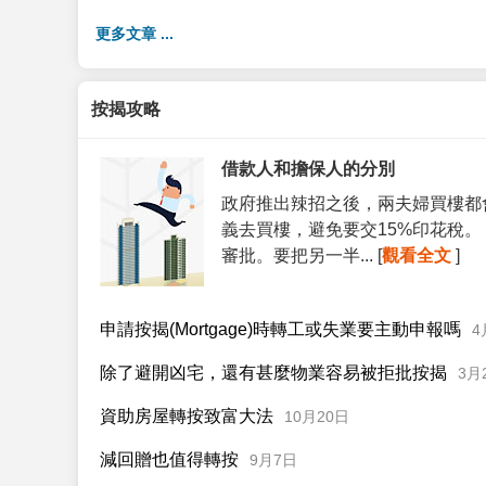
更多文章 ...
按揭攻略
借款人和擔保人的分別
政府推出辣招之後，兩夫婦買樓都
義去買樓，避免要交15%印花稅
審批。要把另一半... [
觀看全文
]
申請按揭(Mortgage)時轉工或失業要主動申報嗎
4
除了避開凶宅，還有甚麼物業容易被拒批按揭
3月
資助房屋轉按致富大法
10月20日
減回贈也值得轉按
9月7日