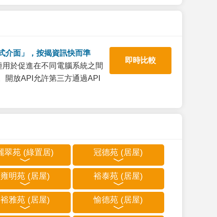
式介面」，按揭資訊快而準
即時比較
一種用於促進在不同電腦系統之間
開放API允許第三方通過API
麗翠苑 (綠置居)
冠德苑 (居屋)
雍明苑 (居屋)
裕泰苑 (居屋)
裕雅苑 (居屋)
愉德苑 (居屋)