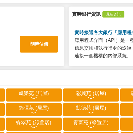
實時銀行資訊
最新資訊
實時接通各大銀行「應用程
應用程式介面（API）是
即時估價
信息交換和執行指令的途徑。
連接一個機構的内部系統。
凱樂苑 (居屋)
彩興苑 (居屋)
錦暉苑 (居屋)
凱德苑 (居屋)
蝶翠苑 (綠置居)
青富苑 (綠置居)