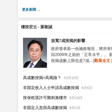
更多新聞 ...
樓按宏云 - 葉敬誠
放寬7成按揭的影響
政府發表新一份施政報告，將所有
回2009年之前的「正常水平」。
按揭成數上限也是7成... [
觀看全文
高成數按揭=高風險？
10月10日
非固定收入人士申請高成數按揭
9月6日
按保租賃許可難刺激樓市
8月16日
非固定入息與高成數按揭
8月1日