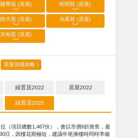
驥華苑 (居屋)
昭明苑 (居屋)
朗天苑 (居屋)
兆翠苑 (居屋)
安柏苑 (居屋)
居屋按揭攻略
綠置居2022
居屋2022
綠置居2025
位（項目總數1,467伙），會以市價6折推售，最
9月30日，因樓花期極短，建議年尾揀樓時同時準備