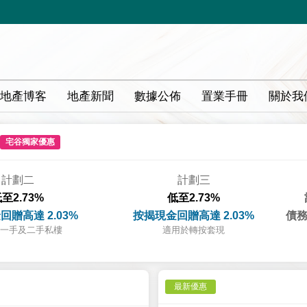
地產博客
地產新聞
數據公佈
置業手冊
關於我
宅谷獨家優惠
計劃二
計劃三
至2.73%
低至2.73%
回贈高達 2.03%
按揭現金回贈高達 2.03%
債務
一手及二手私樓
適用於轉按套現
最新優惠