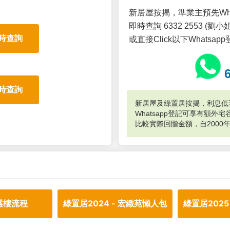
新居屋按揭，準業主預先Wh
即時查詢 6332 2553 (劉小姐
時查詢
或直接Click以下Whatsap
時查詢
新居屋及綠置居按揭，利息低至
Whatsapp登記可享有額
比較實際回贈金額，自2000
選樓流程
綠置居2024 - 宏緻苑懶人包
綠置居2025