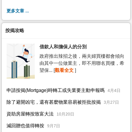
更多文章 ...
按揭攻略
借款人和擔保人的分別
政府推出辣招之後，兩夫婦買樓都會傾向
由其中一位做業主，即不用聯名買樓，希
望保... [
觀看全文
]
申請按揭(Mortgage)時轉工或失業要主動申報嗎
4月4日
除了避開凶宅，還有甚麼物業容易被拒批按揭
3月27日
資助房屋轉按致富大法
10月20日
減回贈也值得轉按
9月7日