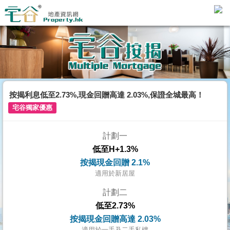
主
頁
代
理
搵
樓/
按揭利息低至2.73%,現金回贈高達 2.03%,保證全城最高！
成
宅谷獨家優惠
交
計劃一
業
低至H+1.3%
主
按揭現金回贈 2.1%
放
適用於新居屋
盤
計劃二
低至2.73%
宅
按揭現金回贈高達 2.03%
谷
適用於一手及二手私樓