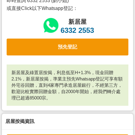
即時查詢 6332 2553 (劉小姐)
或直接Click以下Whatsapp登記：
新居屋
6332 2553
預先登記
新居屋及綠置居按揭，利息低至H+1.3%，現金回贈
2.1%，新居屋按揭，準業主預先Whatsapp登記可享有額
外宅谷回贈，直到4家專門承造居屋銀行，不經第三方，
歡迎比較實際回贈金額，自2000年開始，經我們轉介處
理已超過85000宗。
居屋按揭資訊