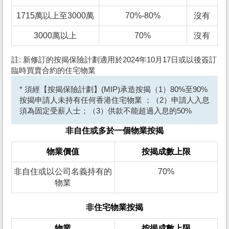
1715萬以上至3000萬
70%-80%
沒有
3000萬以上
70%
沒有
註: 新修訂的按揭保險計劃適用於2024年10月17日或以後簽訂
臨時買賣合約的住宅物業
* 須經【按揭保險計劃】(MIP)承造按揭（1）80%至90%
按揭申請人未持有任何香港住宅物業 ；（2）申請人入息
須為固定受薪人士；（3）供款不能超過入息的50%
非自住或多於一個物業按揭
物業價值
按揭成數上限
非自住或以公司名義持有的
70%
物業
非住宅物業按揭
物業
按揭成數上限