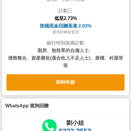
按
計劃三
揭
低至2.73%
地
按揭現金回贈高達 2.03%
產
適用於轉按套現
博
銀行特別按揭計劃
客
劏房、無稅單的自僱人士、
債務整合、資產審批(適合收入不足人士)、唐樓、村屋等
地
等
產
新
即時申請
聞
數
據
WhatsApp 查詢回贈
公
佈
劉小姐