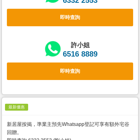
6332 2553
置
業
即時查詢
手
冊
關
許小姐
於
6516 8889
我
們
即時查詢
最新優惠
新居屋按揭，準業主預先Whatsapp登記可享有額外宅谷
回贈。