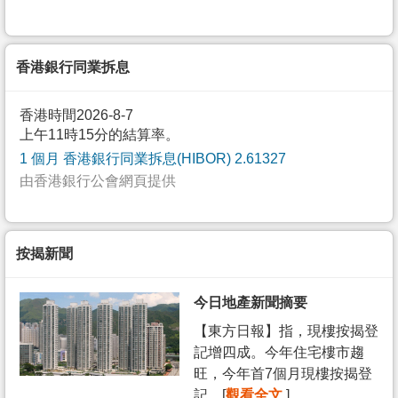
香港銀行同業拆息
香港時間2026-8-7
上午11時15分的結算率。
1 個月 香港銀行同業拆息(HIBOR) 2.61327
由香港銀行公會網頁提供
按揭新聞
今日地產新聞摘要
【東方日報】指，現樓按揭登
記增四成。今年住宅樓市趨
旺，今年首7個月現樓按揭登
記... [
觀看全文
]