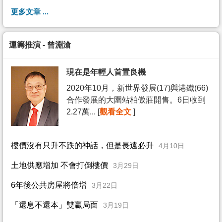
更多文章 ...
運籌推演 - 曾淵滄
現在是年輕人首置良機
2020年10月，新世界發展(17)與港鐵(66)
合作發展的大圍站柏傲莊開售。6日收到
2.27萬... [
觀看全文
]
樓價沒有只升不跌的神話，但是長遠必升
4月10日
土地供應增加 不會打倒樓價
3月29日
6年後公共房屋將倍增
3月22日
「還息不還本」雙贏局面
3月19日