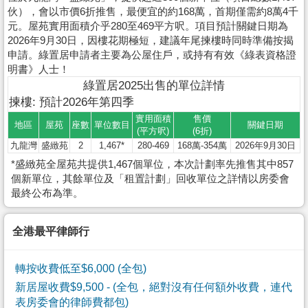
伙），會以市價6折推售，最便宜的約168萬，首期僅需約8萬4千
元。屋苑實用面積介乎280至469平方呎。項目預計關鍵日期為
2026年9月30日，因樓花期極短，建議年尾揀樓時同時準備按揭
申請。綠置居申請者主要為公屋住戶，或持有有效《綠表資格證
明書》人士！
綠置居2025出售的單位詳情
揀樓: 預計2026年第四季
實用面積
售價
地區
屋苑
座數
單位數目
關鍵日期
(平方呎)
(6折)
九龍灣
盛緻苑
2
1,467*
280-469
168萬-354萬
2026年9月30日
*盛緻苑全屋苑共提供1,467個單位，本次計劃率先推售其中857
個新單位，其餘單位及「租置計劃」回收單位之詳情以房委會
最終公布為準。
全港最平律師行
轉按收費低至$6,000 (全包)
新居屋收費$9,500
- (全包，絕對沒有任何額外收費，連代
表房委會的律師費都包)