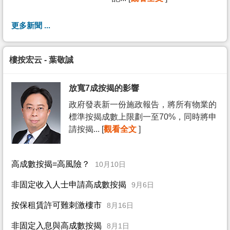
更多新聞 ...
樓按宏云 - 葉敬誠
放寬7成按揭的影響
政府發表新一份施政報告，將所有物業的
標準按揭成數上限劃一至70%，同時將申
請按揭... [
觀看全文
]
高成數按揭=高風險？
10月10日
非固定收入人士申請高成數按揭
9月6日
按保租賃許可難刺激樓市
8月16日
非固定入息與高成數按揭
8月1日