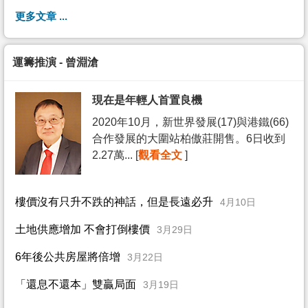
更多文章 ...
運籌推演 - 曾淵滄
現在是年輕人首置良機
2020年10月，新世界發展(17)與港鐵(66)
合作發展的大圍站柏傲莊開售。6日收到
2.27萬... [
觀看全文
]
樓價沒有只升不跌的神話，但是長遠必升
4月10日
土地供應增加 不會打倒樓價
3月29日
6年後公共房屋將倍增
3月22日
「還息不還本」雙贏局面
3月19日