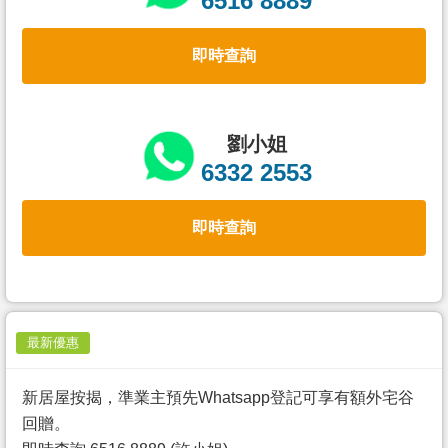
6516 8889
置
業
即時查詢
手
冊
關
劉小姐
於
6332 2553
我
們
即時查詢
最新優惠
新居屋按揭，準業主預先Whatsapp登記可享有額外宅谷
回贈。