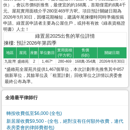
伙），會以市價6折推售，最便宜的約168萬，首期僅需約8萬4千
元。屋苑實用面積介乎280至469平方呎。項目預計關鍵日期為
2026年9月30日，因樓花期極短，建議年尾揀樓時同時準備按揭
申請。綠置居申請者主要為公屋住戶，或持有有效《綠表資格證
明書》人士！
綠置居2025出售的單位詳情
揀樓: 預計2026年第四季
實用面積
售價
地區
屋苑
座數
單位數目
關鍵日期
(平方呎)
(6折)
九龍灣
盛緻苑
2
1,467*
280-469
168萬-354萬
2026年9月30日
*盛緻苑全屋苑共提供1,467個單位，本次計劃率先推售其中857
個新單位，其餘單位及「租置計劃」回收單位之詳情以房委會
最終公布為準。
全港最平律師行
轉按收費低至$6,000 (全包)
新居屋收費$9,500
- (全包，絕對沒有任何額外收費，連代
表房委會的律師費都包)