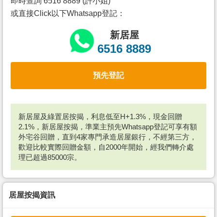
即時查詢 6516 8889 (許小姐)
或直接Click以下Whatsapp登記：
新居屋
6516 8889
預先登記
新居屋及綠置居按揭，利息低至H+1.3%，現金回贈
2.1%，新居屋按揭，準業主預先Whatsapp登記可享有額
外宅谷回贈，直到4家專門承造居屋銀行，不經第三方，
歡迎比較實際回贈金額，自2000年開始，經我們轉介處
理已超過85000宗。
居屋按揭資訊