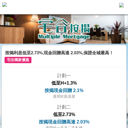
代
理
主
頁
搵
樓/
按揭利息低至2.73%,現金回贈高達 2.03%,保證全城最高！
成
宅谷獨家優惠
交
計劃一
業
低至H+1.3%
主
按揭現金回贈 2.1%
放
適用於新居屋
盤
計劃二
低至2.73%
宅
按揭現金回贈高達 2.03%
谷
適用於一手及二手私樓