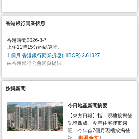
香港銀行同業拆息
香港時間2026-8-7
上午11時15分的結算率。
1 個月 香港銀行同業拆息(HIBOR) 2.61327
由香港銀行公會網頁提供
按揭新聞
今日地產新聞摘要
【東方日報】指，現樓按揭登
記增四成。今年住宅樓市趨
旺，今年首7個月現樓按揭登
記... [
觀看全文
]