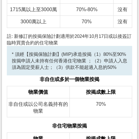
1715萬以上至3000萬
70%-80%
沒有
3000萬以上
70%
沒有
註: 新修訂的按揭保險計劃適用於2024年10月17日或以後簽訂
臨時買賣合約的住宅物業
* 須經【按揭保險計劃】(MIP)承造按揭（1）80%至90%
按揭申請人未持有任何香港住宅物業 ；（2）申請人入息
須為固定受薪人士；（3）供款不能超過入息的50%
非自住或多於一個物業按揭
物業價值
按揭成數上限
非自住或以公司名義持有的
70%
物業
非住宅物業按揭
物業
按揭成數上限