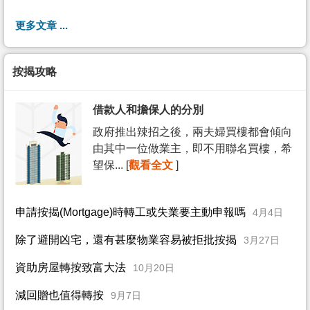
更多文章 ...
按揭攻略
借款人和擔保人的分別
政府推出辣招之後，兩夫婦買樓都會傾向
由其中一位做業主，即不用聯名買樓，希
望保... [
觀看全文
]
申請按揭(Mortgage)時轉工或失業要主動申報嗎
4月4日
除了避開凶宅，還有甚麼物業容易被拒批按揭
3月27日
資助房屋轉按致富大法
10月20日
減回贈也值得轉按
9月7日