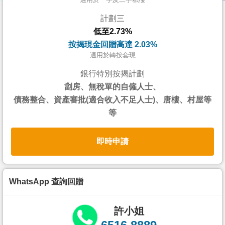
按
計劃三
揭
低至2.73%
地
按揭現金回贈高達 2.03%
產
適用於轉按套現
博
銀行特別按揭計劃
客
劏房、無稅單的自僱人士、
債務整合、資產審批(適合收入不足人士)、唐樓、村屋等
地
等
產
新
即時申請
聞
數
據
WhatsApp 查詢回贈
公
佈
許小姐