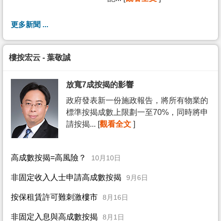
更多新聞 ...
樓按宏云 - 葉敬誠
放寬7成按揭的影響
政府發表新一份施政報告，將所有物業的
標準按揭成數上限劃一至70%，同時將申
請按揭... [
觀看全文
]
高成數按揭=高風險？
10月10日
非固定收入人士申請高成數按揭
9月6日
按保租賃許可難刺激樓市
8月16日
非固定入息與高成數按揭
8月1日