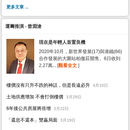
更多文章 ...
運籌推演 - 曾淵滄
現在是年輕人首置良機
2020年10月，新世界發展(17)與港鐵(66)
合作發展的大圍站柏傲莊開售。6日收到
2.27萬... [
觀看全文
]
樓價沒有只升不跌的神話，但是長遠必升
4月10日
土地供應增加 不會打倒樓價
3月29日
6年後公共房屋將倍增
3月22日
「還息不還本」雙贏局面
3月19日