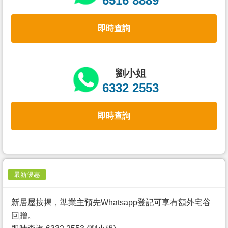
6516 8889
置
業
即時查詢
手
冊
關
劉小姐
於
6332 2553
我
們
即時查詢
最新優惠
新居屋按揭，準業主預先Whatsapp登記可享有額外宅谷
回贈。