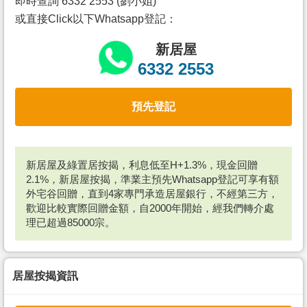
即時查詢 6332 2553 (劉小姐)
或直接Click以下Whatsapp登記：
新居屋
6332 2553
預先登記
新居屋及綠置居按揭，利息低至H+1.3%，現金回贈
2.1%，新居屋按揭，準業主預先Whatsapp登記可享有額
外宅谷回贈，直到4家專門承造居屋銀行，不經第三方，
歡迎比較實際回贈金額，自2000年開始，經我們轉介處
理已超過85000宗。
居屋按揭資訊