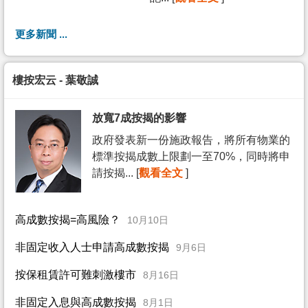
更多新聞 ...
樓按宏云 - 葉敬誠
放寬7成按揭的影響
政府發表新一份施政報告，將所有物業的
標準按揭成數上限劃一至70%，同時將申
請按揭... [
觀看全文
]
高成數按揭=高風險？
10月10日
非固定收入人士申請高成數按揭
9月6日
按保租賃許可難刺激樓市
8月16日
非固定入息與高成數按揭
8月1日