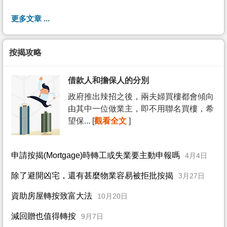
更多文章 ...
按揭攻略
借款人和擔保人的分別
政府推出辣招之後，兩夫婦買樓都會傾向
由其中一位做業主，即不用聯名買樓，希
望保... [
觀看全文
]
申請按揭(Mortgage)時轉工或失業要主動申報嗎
4月4日
除了避開凶宅，還有甚麼物業容易被拒批按揭
3月27日
資助房屋轉按致富大法
10月20日
減回贈也值得轉按
9月7日