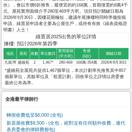
伙），會以市價6折推售，最便宜的約168萬，首期僅需約8萬4千
元。屋苑實用面積介乎280至469平方呎。項目預計關鍵日期為
2026年9月30日，因樓花期極短，建議年尾揀樓時同時準備按揭
申請。綠置居申請者主要為公屋住戶，或持有有效《綠表資格證
明書》人士！
綠置居2025出售的單位詳情
揀樓: 預計2026年第四季
實用面積
售價
地區
屋苑
座數
單位數目
關鍵日期
(平方呎)
(6折)
九龍灣
盛緻苑
2
1,467*
280-469
168萬-354萬
2026年9月30日
*盛緻苑全屋苑共提供1,467個單位，本次計劃率先推售其中857
個新單位，其餘單位及「租置計劃」回收單位之詳情以房委會
最終公布為準。
全港最平律師行
轉按收費低至$6,000 (全包)
新居屋收費$9,500
- (全包，絕對沒有任何額外收費，連代
表房委會的律師費都包)