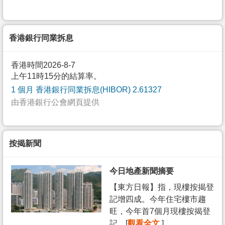
香港銀行同業拆息
香港時間2026-8-7
上午11時15分的結算率。
1 個月 香港銀行同業拆息(HIBOR) 2.61327
由香港銀行公會網頁提供
按揭新聞
今日地產新聞摘要
【東方日報】指，現樓按揭登
記增四成。今年住宅樓市趨
旺，今年首7個月現樓按揭登
記... [
觀看全文
]