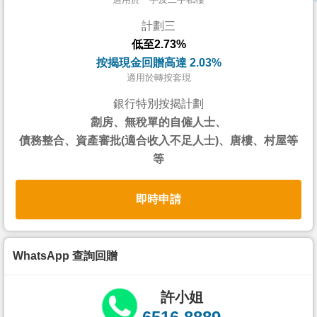
按
計劃三
揭
低至2.73%
地
按揭現金回贈高達 2.03%
產
適用於轉按套現
博
銀行特別按揭計劃
客
劏房、無稅單的自僱人士、
債務整合、資產審批(適合收入不足人士)、唐樓、村屋等
地
等
產
新
即時申請
聞
數
據
WhatsApp 查詢回贈
公
佈
許小姐