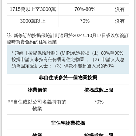
1715萬以上至3000萬
70%-80%
沒有
3000萬以上
70%
沒有
註: 新修訂的按揭保險計劃適用於2024年10月17日或以後簽訂
臨時買賣合約的住宅物業
* 須經【按揭保險計劃】(MIP)承造按揭（1）80%至90%
按揭申請人未持有任何香港住宅物業 ；（2）申請人入息
須為固定受薪人士；（3）供款不能超過入息的50%
非自住或多於一個物業按揭
物業價值
按揭成數上限
非自住或以公司名義持有的
70%
物業
非住宅物業按揭
物業
按揭成數上限