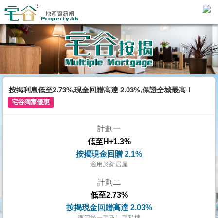
代
理
主
頁
搵
樓/
按揭利息低至2.73%,現金回贈高達 2.03%,保證全城最高！
成
宅谷獨家優惠
交
計劃一
業
低至H+1.3%
主
按揭現金回贈 2.1%
放
適用於新居屋
盤
計劃二
低至2.73%
宅
按揭現金回贈高達 2.03%
谷
適用於一手及二手私樓