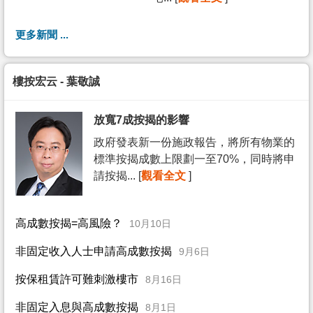
更多新聞 ...
樓按宏云 - 葉敬誠
放寬7成按揭的影響
政府發表新一份施政報告，將所有物業的
標準按揭成數上限劃一至70%，同時將申
請按揭... [
觀看全文
]
高成數按揭=高風險？
10月10日
非固定收入人士申請高成數按揭
9月6日
按保租賃許可難刺激樓市
8月16日
非固定入息與高成數按揭
8月1日