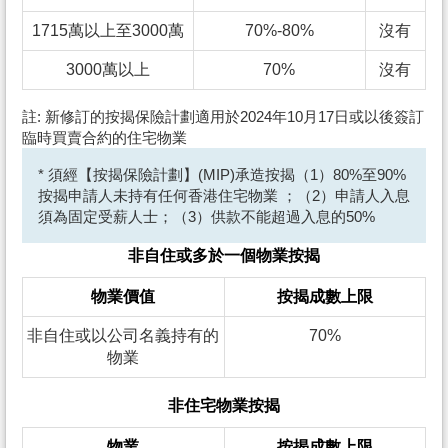
1715萬以上至3000萬
70%-80%
沒有
3000萬以上
70%
沒有
註: 新修訂的按揭保險計劃適用於2024年10月17日或以後簽訂
臨時買賣合約的住宅物業
* 須經【按揭保險計劃】(MIP)承造按揭（1）80%至90%
按揭申請人未持有任何香港住宅物業 ；（2）申請人入息
須為固定受薪人士；（3）供款不能超過入息的50%
非自住或多於一個物業按揭
物業價值
按揭成數上限
非自住或以公司名義持有的
70%
物業
非住宅物業按揭
物業
按揭成數上限