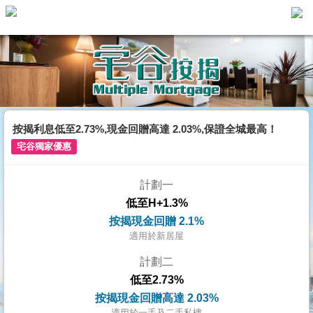
主
頁
代
理
搵
樓/
按揭利息低至2.73%,現金回贈高達 2.03%,保證全城最高！
成
宅谷獨家優惠
交
計劃一
業
低至H+1.3%
主
按揭現金回贈 2.1%
放
適用於新居屋
盤
計劃二
低至2.73%
宅
按揭現金回贈高達 2.03%
谷
適用於一手及二手私樓