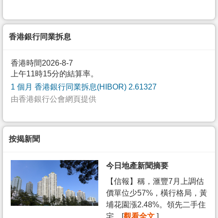
香港銀行同業拆息
香港時間2026-8-7
上午11時15分的結算率。
1 個月 香港銀行同業拆息(HIBOR) 2.61327
由香港銀行公會網頁提供
按揭新聞
今日地產新聞摘要
【信報】稱，滙豐7月上調估
價單位少57%，橫行格局，黃
埔花園漲2.48%。領先二手住
宅... [
觀看全文
]