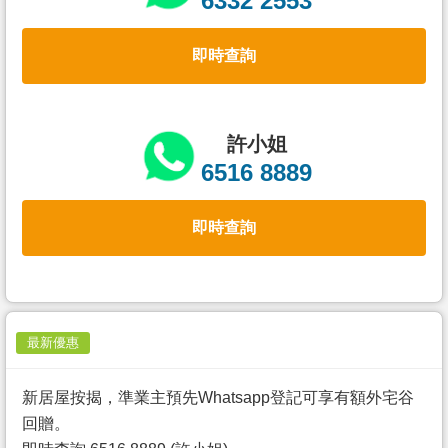
6332 2553
置
業
即時查詢
手
冊
關
許小姐
於
6516 8889
我
們
即時查詢
最新優惠
新居屋按揭，準業主預先Whatsapp登記可享有額外宅谷
回贈。