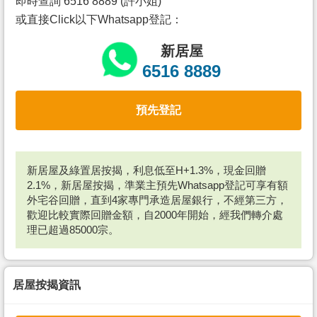
即時查詢 6516 8889 (許小姐)
或直接Click以下Whatsapp登記：
新居屋
6516 8889
預先登記
新居屋及綠置居按揭，利息低至H+1.3%，現金回贈
2.1%，新居屋按揭，準業主預先Whatsapp登記可享有額
外宅谷回贈，直到4家專門承造居屋銀行，不經第三方，
歡迎比較實際回贈金額，自2000年開始，經我們轉介處
理已超過85000宗。
居屋按揭資訊