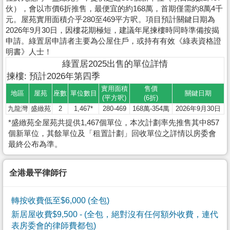
伙），會以市價6折推售，最便宜的約168萬，首期僅需約8萬4千
元。屋苑實用面積介乎280至469平方呎。項目預計關鍵日期為
2026年9月30日，因樓花期極短，建議年尾揀樓時同時準備按揭
申請。綠置居申請者主要為公屋住戶，或持有有效《綠表資格證
明書》人士！
綠置居2025出售的單位詳情
揀樓: 預計2026年第四季
實用面積
售價
地區
屋苑
座數
單位數目
關鍵日期
(平方呎)
(6折)
九龍灣
盛緻苑
2
1,467*
280-469
168萬-354萬
2026年9月30日
*盛緻苑全屋苑共提供1,467個單位，本次計劃率先推售其中857
個新單位，其餘單位及「租置計劃」回收單位之詳情以房委會
最終公布為準。
全港最平律師行
轉按收費低至$6,000 (全包)
新居屋收費$9,500
- (全包，絕對沒有任何額外收費，連代
表房委會的律師費都包)