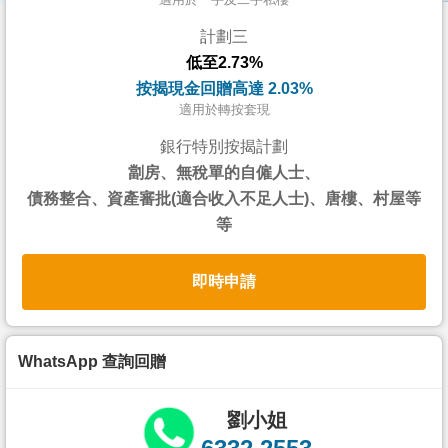
按
計劃三
揭
低至2.73%
地
按揭現金回贈高達 2.03%
產
適用於轉按套現
博
銀行特別按揭計劃
客
劏房、無稅單的自僱人士、
債務整合、資產審批(適合收入不足人士)、唐樓、村屋等
地
等
產
新
即時申請
聞
數
據
WhatsApp 查詢回贈
公
佈
劉小姐