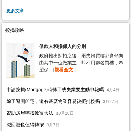
更多文章 ...
按揭攻略
借款人和擔保人的分別
政府推出辣招之後，兩夫婦買樓都會傾向
由其中一位做業主，即不用聯名買樓，希
望保... [
觀看全文
]
申請按揭(Mortgage)時轉工或失業要主動申報嗎
4月4日
除了避開凶宅，還有甚麼物業容易被拒批按揭
3月27日
資助房屋轉按致富大法
10月20日
減回贈也值得轉按
9月7日