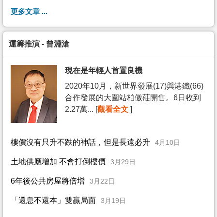
更多文章 ...
運籌推演 - 曾淵滄
現在是年輕人首置良機
2020年10月，新世界發展(17)與港鐵(66)
合作發展的大圍站柏傲莊開售。6日收到
2.27萬... [
觀看全文
]
樓價沒有只升不跌的神話，但是長遠必升
4月10日
土地供應增加 不會打倒樓價
3月29日
6年後公共房屋將倍增
3月22日
「還息不還本」雙贏局面
3月19日