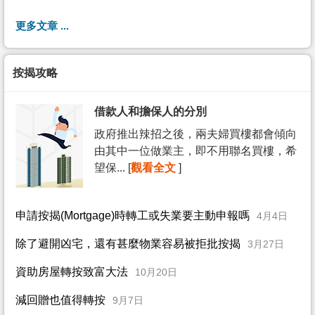
更多文章 ...
按揭攻略
借款人和擔保人的分別
政府推出辣招之後，兩夫婦買樓都會傾向
由其中一位做業主，即不用聯名買樓，希
望保... [
觀看全文
]
申請按揭(Mortgage)時轉工或失業要主動申報嗎
4月4日
除了避開凶宅，還有甚麼物業容易被拒批按揭
3月27日
資助房屋轉按致富大法
10月20日
減回贈也值得轉按
9月7日