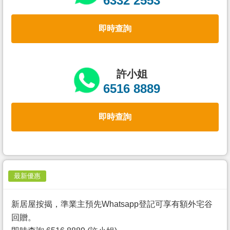
6332 2553
置
業
即時查詢
手
冊
關
許小姐
於
6516 8889
我
們
即時查詢
最新優惠
新居屋按揭，準業主預先Whatsapp登記可享有額外宅谷
回贈。