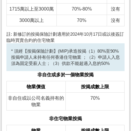
1715萬以上至3000萬
70%-80%
沒有
3000萬以上
70%
沒有
註: 新修訂的按揭保險計劃適用於2024年10月17日或以後簽訂
臨時買賣合約的住宅物業
* 須經【按揭保險計劃】(MIP)承造按揭（1）80%至90%
按揭申請人未持有任何香港住宅物業 ；（2）申請人入息
須為固定受薪人士；（3）供款不能超過入息的50%
非自住或多於一個物業按揭
物業價值
按揭成數上限
非自住或以公司名義持有的
70%
物業
非住宅物業按揭
物業
按揭成數上限