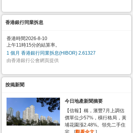
香港銀行同業拆息
香港時間2026-8-10
上午11時15分的結算率。
1 個月 香港銀行同業拆息(HIBOR) 2.61327
由香港銀行公會網頁提供
按揭新聞
今日地產新聞摘要
【信報】稱，滙豐7月上調估
價單位少57%，橫行格局，黃
埔花園漲2.48%。領先二手住
宅... [
觀看全文
]