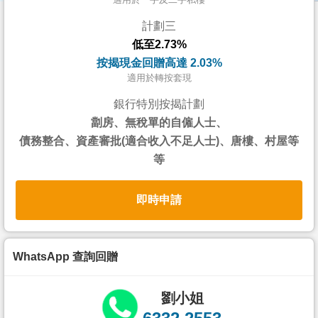
按
計劃三
揭
低至2.73%
地
按揭現金回贈高達 2.03%
產
適用於轉按套現
博
銀行特別按揭計劃
客
劏房、無稅單的自僱人士、
債務整合、資產審批(適合收入不足人士)、唐樓、村屋等
地
等
產
新
即時申請
聞
數
據
WhatsApp 查詢回贈
公
佈
劉小姐