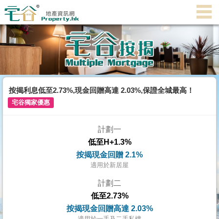
主
頁
代
理
搵
樓/
按揭利息低至2.73%,現金回贈高達 2.03%,保證全城最高！
成
宅谷獨家優惠
交
計劃一
業
低至H+1.3%
主
按揭現金回贈 2.1%
放
適用於新居屋
盤
計劃二
低至2.73%
宅
按揭現金回贈高達 2.03%
谷
適用於一手及二手私樓