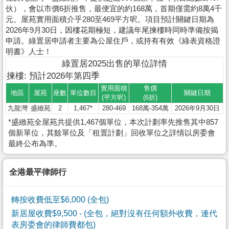
伙），會以市價6折推售，最便宜的約168萬，首期僅需約8萬4千
元。屋苑實用面積介乎280至469平方呎。項目預計關鍵日期為
2026年9月30日，因樓花期極短，建議年尾揀樓時同時準備按揭
申請。綠置居申請者主要為公屋住戶，或持有有效《綠表資格證
明書》人士！
綠置居2025出售的單位詳情
揀樓: 預計2026年第四季
實用面積
售價
地區
屋苑
座數
單位數目
關鍵日期
(平方呎)
(6折)
九龍灣
盛緻苑
2
1,467*
280-469
168萬-354萬
2026年9月30日
*盛緻苑全屋苑共提供1,467個單位，本次計劃率先推售其中857
個新單位，其餘單位及「租置計劃」回收單位之詳情以房委會
最終公布為準。
全港最平律師行
轉按收費低至$6,000 (全包)
新居屋收費$9,500
- (全包，絕對沒有任何額外收費，連代
表房委會的律師費都包)