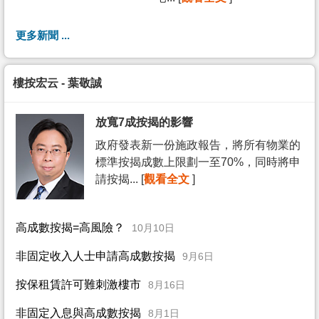
更多新聞 ...
樓按宏云 - 葉敬誠
放寬7成按揭的影響
政府發表新一份施政報告，將所有物業的
標準按揭成數上限劃一至70%，同時將申
請按揭... [
觀看全文
]
高成數按揭=高風險？
10月10日
非固定收入人士申請高成數按揭
9月6日
按保租賃許可難刺激樓市
8月16日
非固定入息與高成數按揭
8月1日