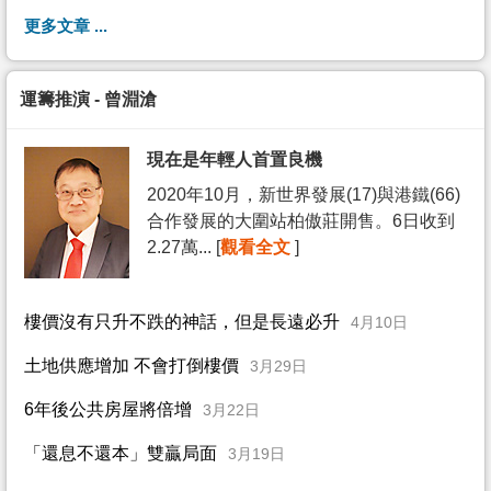
更多文章 ...
運籌推演 - 曾淵滄
現在是年輕人首置良機
2020年10月，新世界發展(17)與港鐵(66)
合作發展的大圍站柏傲莊開售。6日收到
2.27萬... [
觀看全文
]
樓價沒有只升不跌的神話，但是長遠必升
4月10日
土地供應增加 不會打倒樓價
3月29日
6年後公共房屋將倍增
3月22日
「還息不還本」雙贏局面
3月19日