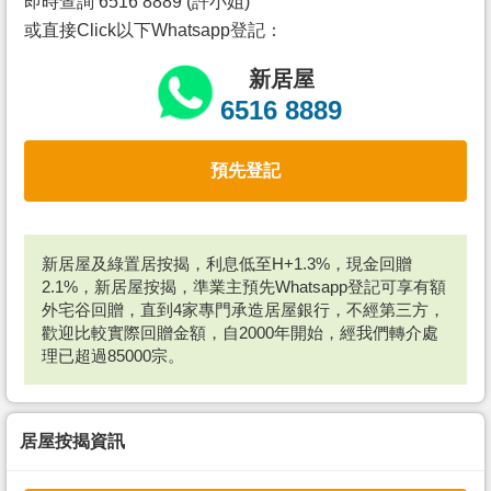
即時查詢 6516 8889 (許小姐)
或直接Click以下Whatsapp登記：
新居屋
6516 8889
預先登記
新居屋及綠置居按揭，利息低至H+1.3%，現金回贈
2.1%，新居屋按揭，準業主預先Whatsapp登記可享有額
外宅谷回贈，直到4家專門承造居屋銀行，不經第三方，
歡迎比較實際回贈金額，自2000年開始，經我們轉介處
理已超過85000宗。
居屋按揭資訊