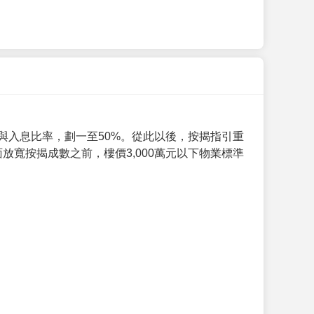
與入息比率，劃一至50%。從此以後，按揭指引重
放寬按揭成數之前，樓價3,000萬元以下物業標準