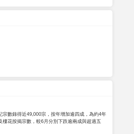
數錄得近49,000宗，按年增加逾四成，為約4年
及樓花按揭宗數，較6月分別下跌逾兩成與超過五