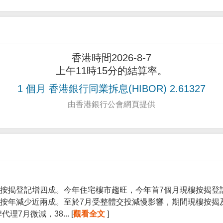
香港時間2026-8-7
上午11時15分的結算率。
1 個月 香港銀行同業拆息(HIBOR) 2.61327
由香港銀行公會網頁提供
按揭登記增四成。今年住宅樓市趨旺，今年首7個月現樓按揭登記宗
按年減少近兩成。至於7月受整體交投減慢影響，期間現樓按揭
7月微減，38... [
觀看全文
]