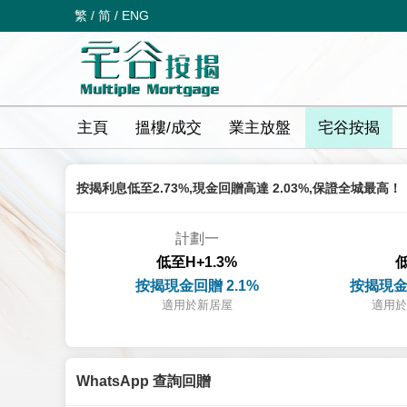
繁
/
简
/
ENG
主頁
搵樓/成交
業主放盤
宅谷按揭
按揭利息低至2.73%,現金回贈高達 2.03%,保證全城最高！
計劃一
低至H+1.3%
低
按揭現金回贈 2.1%
按揭現金
適用於新居屋
適用於
WhatsApp 查詢回贈