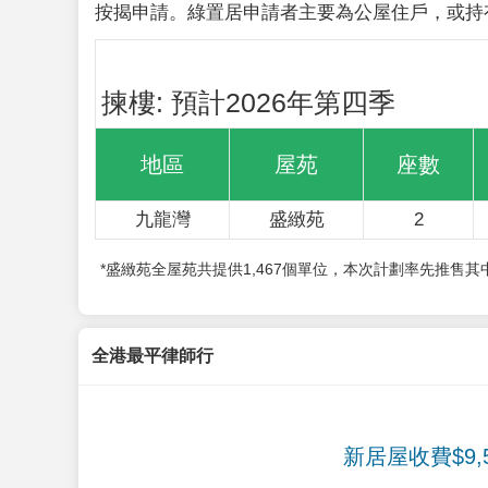
按揭申請。綠置居申請者主要為公屋住戶，或持
揀樓: 預計2026年第四季
地區
屋苑
座數
九龍灣
盛緻苑
2
*盛緻苑全屋苑共提供1,467個單位，本次計劃率先推售
全港最平律師行
新居屋收費$9,5