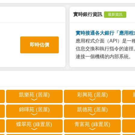
實時銀行資訊
最新資訊
實時接通各大銀行「應用程
應用程式介面（API）是
即時估價
信息交換和執行指令的途徑。
連接一個機構的内部系統。
凱樂苑 (居屋)
彩興苑 (居屋)
錦暉苑 (居屋)
凱德苑 (居屋)
蝶翠苑 (綠置居)
青富苑 (綠置居)