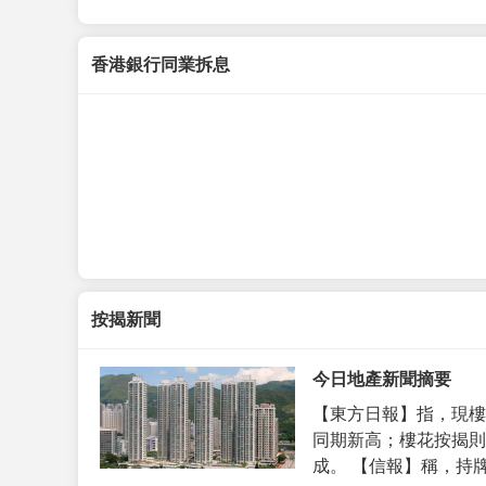
香港銀行同業拆息
按揭新聞
今日地產新聞摘要
【東方日報】指，現樓
同期新高；樓花按揭則
成。 【信報】稱，持牌代理