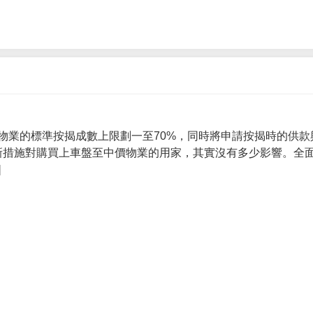
物業的標準按揭成數上限劃一至70%，同時將申請按揭時的供款
 新措施對購買上車盤至中價物業的用家，其實沒有多少影響。全面
]