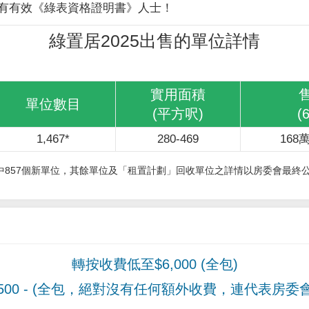
有有效《綠表資格證明書》人士！
綠置居2025出售的單位詳情
實用面積
單位數目
(平方呎)
(
1,467*
280-469
168萬
其中857個新單位，其餘單位及「租置計劃」回收單位之詳情以房委會最終
轉按收費低至$6,000 (全包)
00
- (全包，絕對沒有任何額外收費，連代表房委