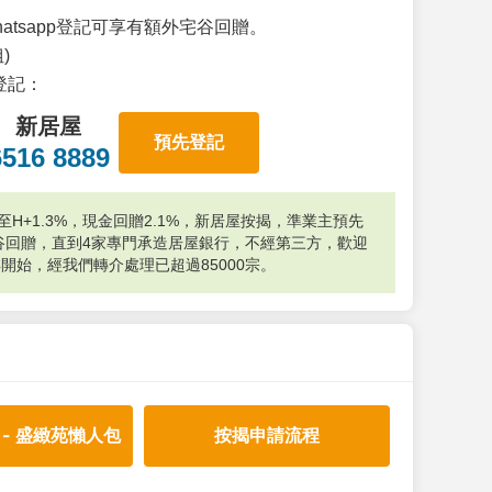
atsapp登記可享有額外宅谷回贈。
)
p登記：
新居屋
預先登記
6516 8889
H+1.3%，現金回贈2.1%，新居屋按揭，準業主預先
外宅谷回贈，直到4家專門承造居屋銀行，不經第三方，歡迎
年開始，經我們轉介處理已超過85000宗。
 - 盛緻苑懶人包
按揭申請流程