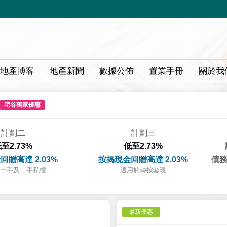
地產博客
地產新聞
數據公佈
置業手冊
關於我
宅谷獨家優惠
計劃二
計劃三
至2.73%
低至2.73%
回贈高達 2.03%
按揭現金回贈高達 2.03%
債務
一手及二手私樓
適用於轉按套現
最新優惠