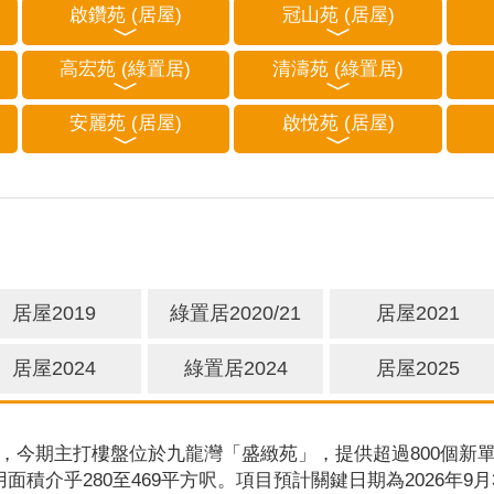
啟鑽苑 (居屋)
冠山苑 (居屋)
高宏苑 (綠置居)
清濤苑 (綠置居)
安麗苑 (居屋)
啟悅苑 (居屋)
居屋2019
綠置居2020/21
居屋2021
居屋2024
綠置居2024
居屋2025
，今期主打樓盤位於九龍灣「盛緻苑」，提供超過800個新單
用面積介乎280至469平方呎。項目預計關鍵日期為2026年