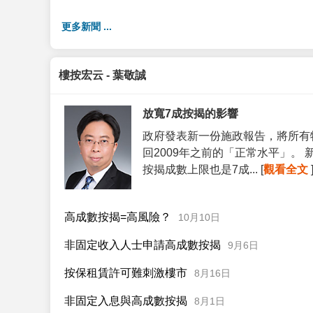
更多新聞 ...
樓按宏云 - 葉敬誠
放寬7成按揭的影響
政府發表新一份施政報告，將所有
回2009年之前的「正常水平」。
按揭成數上限也是7成... [
觀看全文
高成數按揭=高風險？
10月10日
非固定收入人士申請高成數按揭
9月6日
按保租賃許可難刺激樓市
8月16日
非固定入息與高成數按揭
8月1日