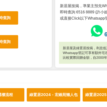
新居屋按揭，準業主預先Wh
即時查詢 6516 8889 (許小姐
時查詢
或直接Click以下Whatsap
時查詢
新居屋及綠置居按揭，利息低至
Whatsapp登記可享有額
比較實際回贈金額，自2000
選樓流程
綠置居2024 - 宏緻苑懶人包
綠置居2025