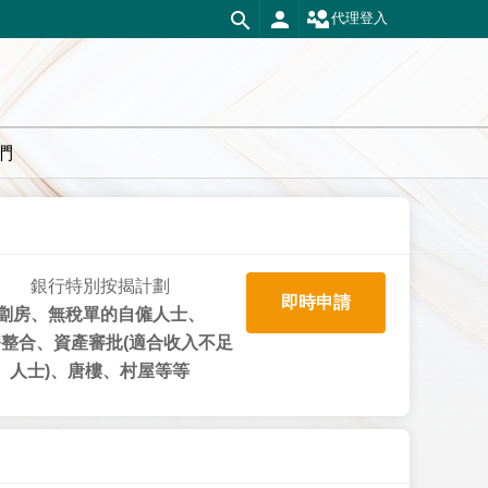
代理登入
們
銀行特別按揭計劃
即時申請
劏房、無稅單的自僱人士、
整合、資產審批(適合收入不足
人士)、唐樓、村屋等等