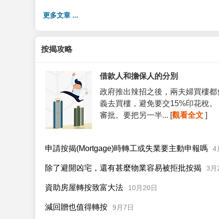
更多文章 ...
按揭攻略
借款人和擔保人的分別
政府推出辣招之後，兩夫婦買樓都
義去買樓，避免要交15%印花稅
審批。要把另一半... [
觀看全文
]
申請按揭(Mortgage)時轉工或失業要主動申報嗎
4
除了避開凶宅，還有甚麼物業容易被拒批按揭
3月
資助房屋轉按致富大法
10月20日
減回贈也值得轉按
9月7日