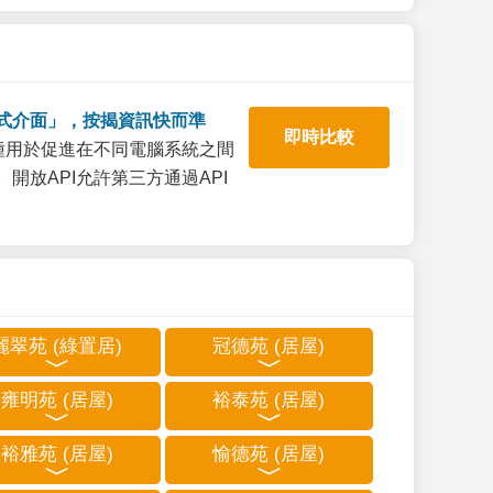
式介面」，按揭資訊快而準
即時比較
一種用於促進在不同電腦系統之間
開放API允許第三方通過API
麗翠苑 (綠置居)
冠德苑 (居屋)
雍明苑 (居屋)
裕泰苑 (居屋)
裕雅苑 (居屋)
愉德苑 (居屋)