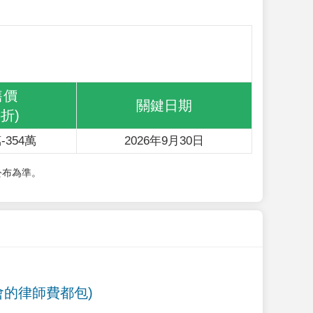
售價
關鍵日期
6折)
-354萬
2026年9月30日
公布為準。
會的律師費都包)