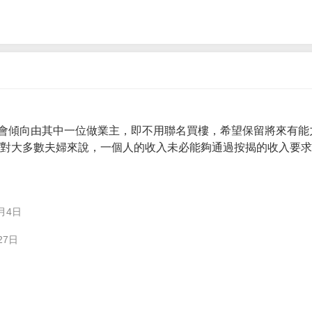
會傾向由其中一位做業主，即不用聯名買樓，希望保留將來有能
。 對大多數夫婦來說，一個人的收入未必能夠通過按揭的收入要
月4日
27日