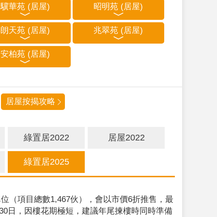
驥華苑 (居屋)
昭明苑 (居屋)
朗天苑 (居屋)
兆翠苑 (居屋)
安柏苑 (居屋)
居屋按揭攻略
綠置居2022
居屋2022
綠置居2025
位（項目總數1,467伙），會以市價6折推售，最
9月30日，因樓花期極短，建議年尾揀樓時同時準備