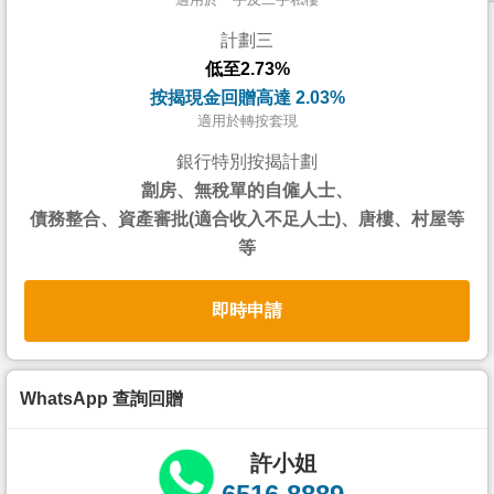
按
計劃三
揭
低至2.73%
地
按揭現金回贈高達 2.03%
產
適用於轉按套現
博
銀行特別按揭計劃
客
劏房、無稅單的自僱人士、
債務整合、資產審批(適合收入不足人士)、唐樓、村屋等
地
等
產
新
即時申請
聞
數
據
WhatsApp 查詢回贈
公
佈
許小姐