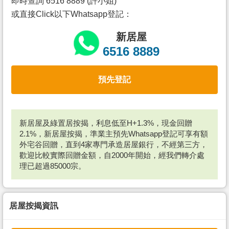
即時查詢 6516 8889 (許小姐)
或直接Click以下Whatsapp登記：
新居屋
6516 8889
預先登記
新居屋及綠置居按揭，利息低至H+1.3%，現金回贈
2.1%，新居屋按揭，準業主預先Whatsapp登記可享有額
外宅谷回贈，直到4家專門承造居屋銀行，不經第三方，
歡迎比較實際回贈金額，自2000年開始，經我們轉介處
理已超過85000宗。
居屋按揭資訊