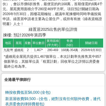
伙），會以市價6折推售，最便宜的約168萬，首期僅需約8萬4千
元。屋苑實用面積介乎280至469平方呎。項目預計關鍵日期為
2026年9月30日，因樓花期極短，建議年尾揀樓時同時準備按揭
申請。綠置居申請者主要為公屋住戶，或持有有效《綠表資格證
明書》人士！
綠置居2025出售的單位詳情
揀樓: 預計2026年第四季
實用面積
售價
地區
屋苑
座數
單位數目
關鍵日期
(平方呎)
(6折)
九龍灣
盛緻苑
2
1,467*
280-469
168萬-354萬
2026年9月30日
*盛緻苑全屋苑共提供1,467個單位，本次計劃率先推售其中857
個新單位，其餘單位及「租置計劃」回收單位之詳情以房委會
最終公布為準。
全港最平律師行
轉按收費低至$6,000 (全包)
新居屋收費$9,500
- (全包，絕對沒有任何額外收費，連代
表房委會的律師費都包)