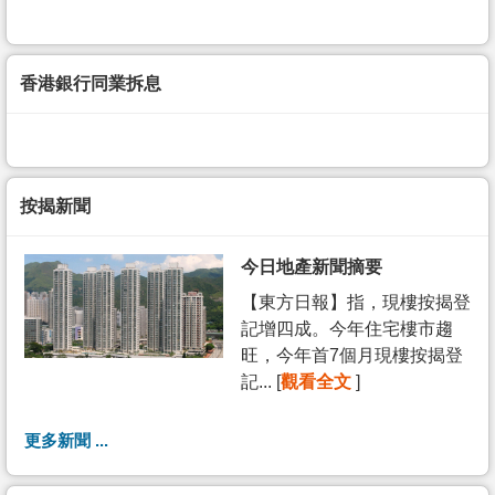
香港銀行同業拆息
按揭新聞
今日地產新聞摘要
【東方日報】指，現樓按揭登
記增四成。今年住宅樓市趨
旺，今年首7個月現樓按揭登
記... [
觀看全文
]
更多新聞 ...