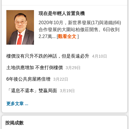
現在是年輕人首置良機
2020年10月，新世界發展(17)與港鐵(66)
合作發展的大圍站柏傲莊開售。6日收到
2.27萬... [
觀看全文
]
樓價沒有只升不跌的神話，但是長遠必升
4月10日
土地供應增加 不會打倒樓價
3月29日
6年後公共房屋將倍增
3月22日
「還息不還本」雙贏局面
3月19日
更多文章 ...
按揭成數