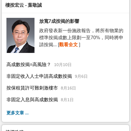
樓按宏云 - 葉敬誠
放寬7成按揭的影響
政府發表新一份施政報告，將所有物業的
標準按揭成數上限劃一至70%，同時將申
請按揭... [
觀看全文
]
高成數按揭=高風險？
10月10日
非固定收入人士申請高成數按揭
9月6日
按保租賃許可難刺激樓市
8月16日
非固定入息與高成數按揭
8月1日
更多文章 ...