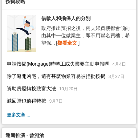
按揭攻略
借款人和擔保人的分別
政府推出辣招之後，兩夫婦買樓都會傾向
由其中一位做業主，即不用聯名買樓，希
望保... [
觀看全文
]
申請按揭(Mortgage)時轉工或失業要主動申報嗎
4月4日
除了避開凶宅，還有甚麼物業容易被拒批按揭
3月27日
資助房屋轉按致富大法
10月20日
減回贈也值得轉按
9月7日
更多文章 ...
運籌推演 - 曾淵滄