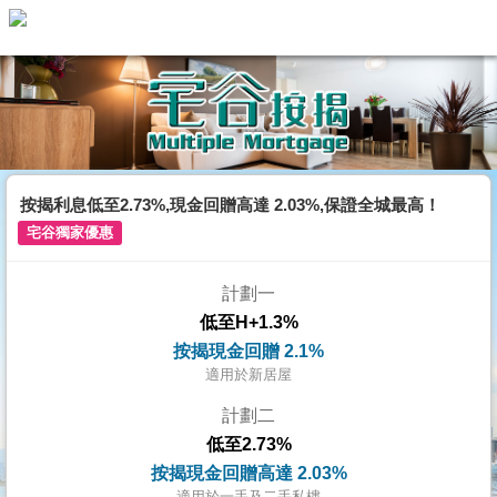
代
理
主
頁
搵
樓/
按揭利息低至2.73%,現金回贈高達 2.03%,保證全城最高！
成
宅谷獨家優惠
交
計劃一
業
低至H+1.3%
主
按揭現金回贈 2.1%
放
適用於新居屋
盤
計劃二
低至2.73%
宅
按揭現金回贈高達 2.03%
谷
適用於一手及二手私樓