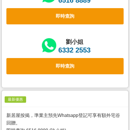
6516 8889
置
業
即時查詢
手
冊
關
劉小姐
於
6332 2553
我
們
即時查詢
最新優惠
新居屋按揭，準業主預先Whatsapp登記可享有額外宅谷
回贈。