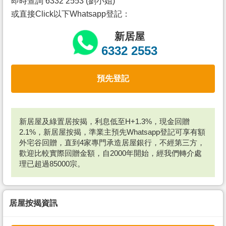
即時查詢 6332 2553 (劉小姐)
或直接Click以下Whatsapp登記：
新居屋
6332 2553
預先登記
新居屋及綠置居按揭，利息低至H+1.3%，現金回贈
2.1%，新居屋按揭，準業主預先Whatsapp登記可享有額
外宅谷回贈，直到4家專門承造居屋銀行，不經第三方，
歡迎比較實際回贈金額，自2000年開始，經我們轉介處
理已超過85000宗。
居屋按揭資訊