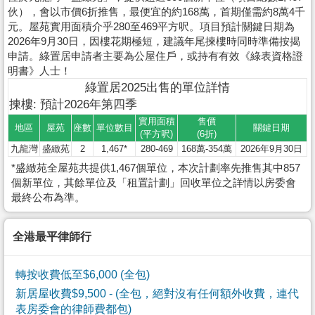
伙），會以市價6折推售，最便宜的約168萬，首期僅需約8萬4千
元。屋苑實用面積介乎280至469平方呎。項目預計關鍵日期為
2026年9月30日，因樓花期極短，建議年尾揀樓時同時準備按揭
申請。綠置居申請者主要為公屋住戶，或持有有效《綠表資格證
明書》人士！
綠置居2025出售的單位詳情
揀樓: 預計2026年第四季
實用面積
售價
地區
屋苑
座數
單位數目
關鍵日期
(平方呎)
(6折)
九龍灣
盛緻苑
2
1,467*
280-469
168萬-354萬
2026年9月30日
*盛緻苑全屋苑共提供1,467個單位，本次計劃率先推售其中857
個新單位，其餘單位及「租置計劃」回收單位之詳情以房委會
最終公布為準。
全港最平律師行
轉按收費低至$6,000 (全包)
新居屋收費$9,500
- (全包，絕對沒有任何額外收費，連代
表房委會的律師費都包)