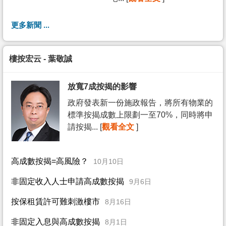
更多新聞 ...
樓按宏云 - 葉敬誠
放寬7成按揭的影響
政府發表新一份施政報告，將所有物業的
標準按揭成數上限劃一至70%，同時將申
請按揭... [
觀看全文
]
高成數按揭=高風險？
10月10日
非固定收入人士申請高成數按揭
9月6日
按保租賃許可難刺激樓市
8月16日
非固定入息與高成數按揭
8月1日