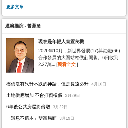
更多文章 ...
運籌推演 - 曾淵滄
現在是年輕人首置良機
2020年10月，新世界發展(17)與港鐵(66)
合作發展的大圍站柏傲莊開售。6日收到
2.27萬... [
觀看全文
]
樓價沒有只升不跌的神話，但是長遠必升
4月10日
土地供應增加 不會打倒樓價
3月29日
6年後公共房屋將倍增
3月22日
「還息不還本」雙贏局面
3月19日