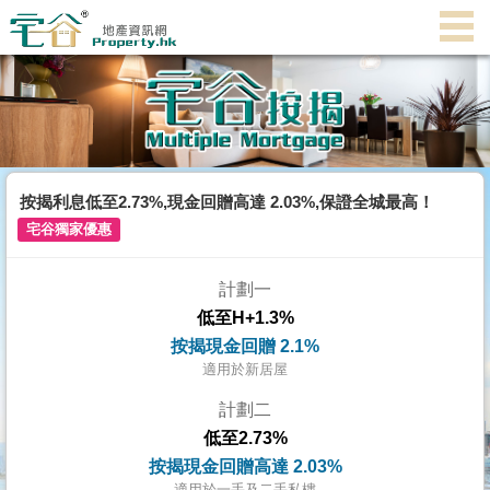
主
頁
代
理
搵
樓/
按揭利息低至2.73%,現金回贈高達 2.03%,保證全城最高！
成
宅谷獨家優惠
交
計劃一
業
低至H+1.3%
主
按揭現金回贈 2.1%
放
適用於新居屋
盤
計劃二
低至2.73%
宅
按揭現金回贈高達 2.03%
谷
適用於一手及二手私樓