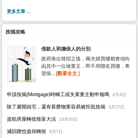
更多文章 ...
按揭攻略
借款人和擔保人的分別
政府推出辣招之後，兩夫婦買樓都會傾向
由其中一位做業主，即不用聯名買樓，希
望保... [
觀看全文
]
申請按揭(Mortgage)時轉工或失業要主動申報嗎
4月4日
除了避開凶宅，還有甚麼物業容易被拒批按揭
3月27日
資助房屋轉按致富大法
10月20日
減回贈也值得轉按
9月7日