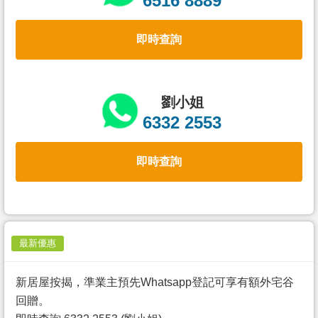
6516 8889
置
業
即時查詢
手
冊
關
劉小姐
於
6332 2553
我
們
即時查詢
最新優惠
新居屋按揭，準業主預先Whatsapp登記可享有額外宅谷
回贈。