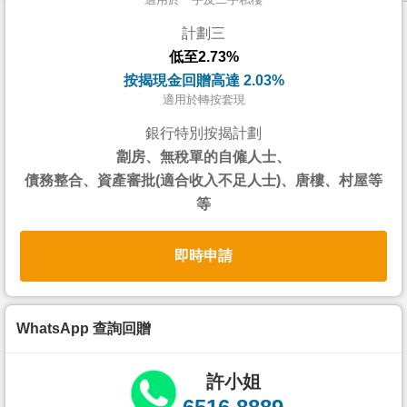
按
計劃三
揭
低至2.73%
地
按揭現金回贈高達 2.03%
產
適用於轉按套現
博
銀行特別按揭計劃
客
劏房、無稅單的自僱人士、
債務整合、資產審批(適合收入不足人士)、唐樓、村屋等
地
等
產
新
即時申請
聞
數
據
WhatsApp 查詢回贈
公
佈
許小姐