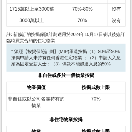
1715萬以上至3000萬
70%-80%
沒有
3000萬以上
70%
沒有
註: 新修訂的按揭保險計劃適用於2024年10月17日或以後簽訂
臨時買賣合約的住宅物業
* 須經【按揭保險計劃】(MIP)承造按揭（1）80%至90%
按揭申請人未持有任何香港住宅物業 ；（2）申請人入息
須為固定受薪人士；（3）供款不能超過入息的50%
非自住或多於一個物業按揭
物業價值
按揭成數上限
非自住或以公司名義持有的
70%
物業
非住宅物業按揭
物業
按揭成數上限