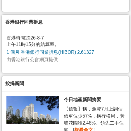
香港銀行同業拆息
香港時間2026-8-7
上午11時15分的結算率。
1 個月 香港銀行同業拆息(HIBOR) 2.61327
由香港銀行公會網頁提供
按揭新聞
今日地產新聞摘要
【信報】稱，滙豐7月上調估
價單位少57%，橫行格局，黃
埔花園漲2.48%。領先二手住
宅... [
觀看全文
]