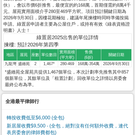
伙），會以市價6折推售，最便宜的約168萬，首期僅需約8萬4千
元。屋苑實用面積介乎280至469平方呎。項目預計關鍵日期為
2026年9月30日，因樓花期極短，建議年尾揀樓時同時準備按揭
申請。綠置居申請者主要為公屋住戶，或持有有效《綠表資格證
明書》人士！
綠置居2025出售的單位詳情
揀樓: 預計2026年第四季
實用面積
售價
地區
屋苑
座數
單位數目
關鍵日期
(平方呎)
(6折)
九龍灣
盛緻苑
2
1,467*
280-469
168萬-354萬
2026年9月30日
*盛緻苑全屋苑共提供1,467個單位，本次計劃率先推售其中857
個新單位，其餘單位及「租置計劃」回收單位之詳情以房委會
最終公布為準。
全港最平律師行
轉按收費低至$6,000 (全包)
新居屋收費$9,500
- (全包，絕對沒有任何額外收費，連代
表房委會的律師費都包)