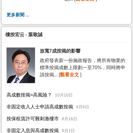
更多新聞 ...
樓按宏云 - 葉敬誠
放寬7成按揭的影響
政府發表新一份施政報告，將所有物業的
標準按揭成數上限劃一至70%，同時將申
請按揭... [
觀看全文
]
高成數按揭=高風險？
10月10日
非固定收入人士申請高成數按揭
9月6日
按保租賃許可難刺激樓市
8月16日
非固定入息與高成數按揭
8月1日