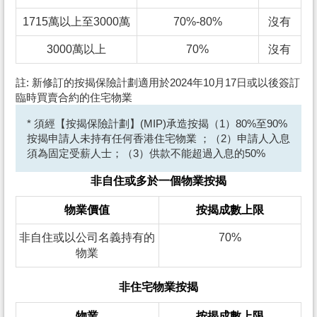
1715萬以上至3000萬
70%-80%
沒有
3000萬以上
70%
沒有
註: 新修訂的按揭保險計劃適用於2024年10月17日或以後簽訂
臨時買賣合約的住宅物業
* 須經【按揭保險計劃】(MIP)承造按揭（1）80%至90%
按揭申請人未持有任何香港住宅物業 ；（2）申請人入息
須為固定受薪人士；（3）供款不能超過入息的50%
非自住或多於一個物業按揭
物業價值
按揭成數上限
非自住或以公司名義持有的
70%
物業
非住宅物業按揭
物業
按揭成數上限