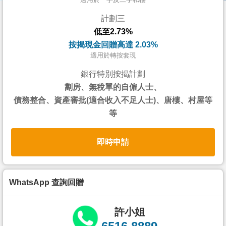
按
計劃三
揭
低至2.73%
地
按揭現金回贈高達 2.03%
產
適用於轉按套現
博
銀行特別按揭計劃
客
劏房、無稅單的自僱人士、
債務整合、資產審批(適合收入不足人士)、唐樓、村屋等
地
等
產
新
即時申請
聞
數
據
WhatsApp 查詢回贈
公
佈
許小姐