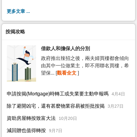
更多文章 ...
按揭攻略
借款人和擔保人的分別
政府推出辣招之後，兩夫婦買樓都會傾向
由其中一位做業主，即不用聯名買樓，希
望保... [
觀看全文
]
申請按揭(Mortgage)時轉工或失業要主動申報嗎
4月4日
除了避開凶宅，還有甚麼物業容易被拒批按揭
3月27日
資助房屋轉按致富大法
10月20日
減回贈也值得轉按
9月7日