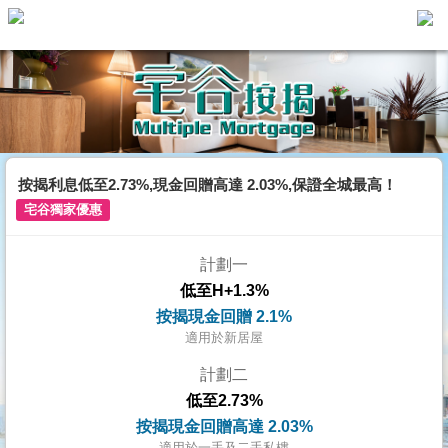
主
頁
代
理
搵
樓/
按揭利息低至2.73%,現金回贈高達 2.03%,保證全城最高！
成
宅谷獨家優惠
交
計劃一
業
低至H+1.3%
主
按揭現金回贈 2.1%
放
適用於新居屋
盤
計劃二
低至2.73%
宅
按揭現金回贈高達 2.03%
谷
適用於一手及二手私樓