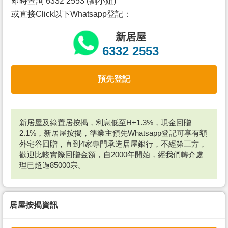
即時查詢 6332 2553 (劉小姐)
或直接Click以下Whatsapp登記：
新居屋
6332 2553
預先登記
新居屋及綠置居按揭，利息低至H+1.3%，現金回贈
2.1%，新居屋按揭，準業主預先Whatsapp登記可享有額
外宅谷回贈，直到4家專門承造居屋銀行，不經第三方，
歡迎比較實際回贈金額，自2000年開始，經我們轉介處
理已超過85000宗。
居屋按揭資訊