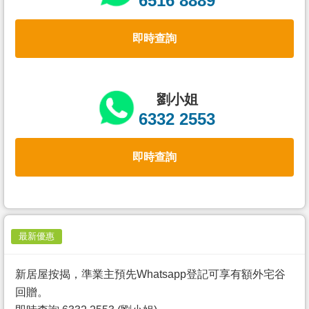
6516 8889
置
業
即時查詢
手
冊
關
劉小姐
於
6332 2553
我
們
即時查詢
最新優惠
新居屋按揭，準業主預先Whatsapp登記可享有額外宅谷
回贈。