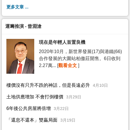
更多文章 ...
運籌推演 - 曾淵滄
現在是年輕人首置良機
2020年10月，新世界發展(17)與港鐵(66)
合作發展的大圍站柏傲莊開售。6日收到
2.27萬... [
觀看全文
]
樓價沒有只升不跌的神話，但是長遠必升
4月10日
土地供應增加 不會打倒樓價
3月29日
6年後公共房屋將倍增
3月22日
「還息不還本」雙贏局面
3月19日