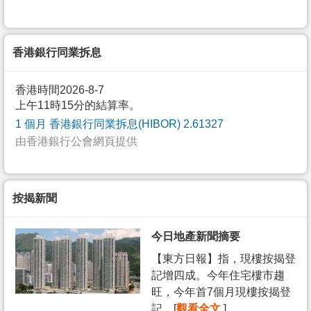
香港銀行同業拆息
香港時間2026-8-7
上午11時15分的結算率。
1 個月 香港銀行同業拆息(HIBOR) 2.61327
由香港銀行公會網頁提供
按揭新聞
今日地產新聞摘要
【東方日報】指，現樓按揭登
記增四成。今年住宅樓市趨
旺，今年首7個月現樓按揭登
記... [
觀看全文
]