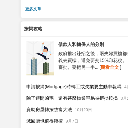
更多文章 ...
按揭攻略
借款人和擔保人的分別
政府推出辣招之後，兩夫婦買樓都
義去買樓，避免要交15%印花稅
審批。要把另一半... [
觀看全文
]
申請按揭(Mortgage)時轉工或失業要主動申報嗎
4
除了避開凶宅，還有甚麼物業容易被拒批按揭
3月
資助房屋轉按致富大法
10月20日
減回贈也值得轉按
9月7日