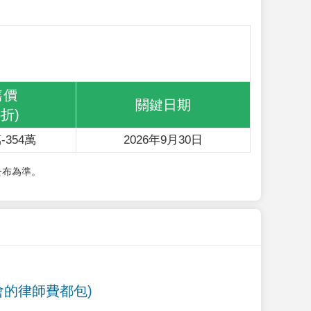
售價
關鍵日期
6折)
-354萬
2026年9月30日
公布為準。
會的律師費都包)