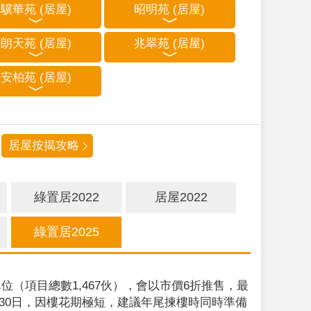
驥華苑 (居屋)
昭明苑 (居屋)
朗天苑 (居屋)
兆翠苑 (居屋)
安柏苑 (居屋)
居屋按揭攻略
綠置居2022
居屋2022
綠置居2025
位（項目總數1,467伙），會以市價6折推售，最
9月30日，因樓花期極短，建議年尾揀樓時同時準備