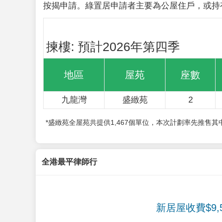
按揭申請。綠置居申請者主要為公屋住戶，或持
揀樓: 預計2026年第四季
地區
屋苑
座數
九龍灣
盛緻苑
2
*盛緻苑全屋苑共提供1,467個單位，本次計劃率先推售
全港最平律師行
新居屋收費$9,5