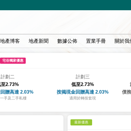
地產博客
地產新聞
數據公佈
置業手冊
關於我
宅谷獨家優惠
計劃二
計劃三
至2.73%
低至2.73%
回贈高達 2.03%
按揭現金回贈高達 2.03%
債務
一手及二手私樓
適用於轉按套現
最新優惠