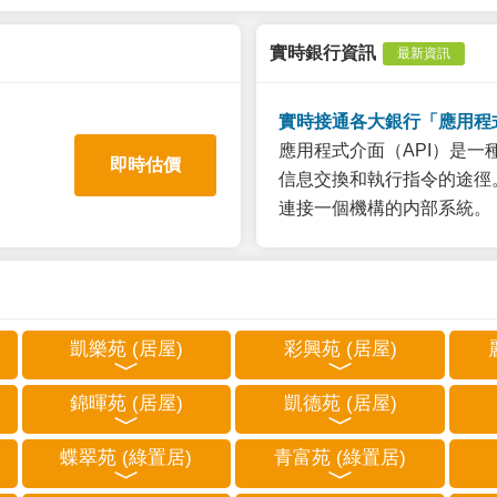
實時銀行資訊
最新資訊
實時接通各大銀行「應用程
應用程式介面（API）是
即時估價
信息交換和執行指令的途徑。
連接一個機構的内部系統。
凱樂苑 (居屋)
彩興苑 (居屋)
錦暉苑 (居屋)
凱德苑 (居屋)
蝶翠苑 (綠置居)
青富苑 (綠置居)