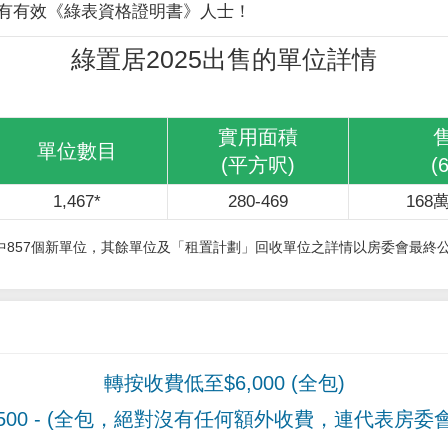
有有效《綠表資格證明書》人士！
綠置居2025出售的單位詳情
實用面積
單位數目
(平方呎)
(
1,467*
280-469
168萬
其中857個新單位，其餘單位及「租置計劃」回收單位之詳情以房委會最終
轉按收費低至$6,000 (全包)
00
- (全包，絕對沒有任何額外收費，連代表房委