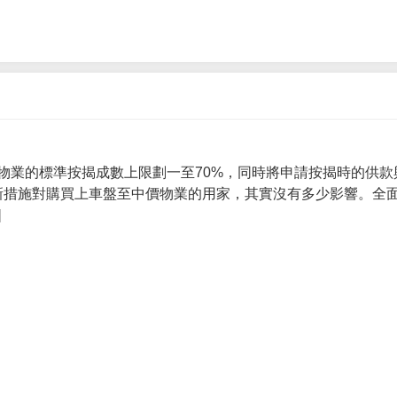
物業的標準按揭成數上限劃一至70%，同時將申請按揭時的供款
 新措施對購買上車盤至中價物業的用家，其實沒有多少影響。全面
]