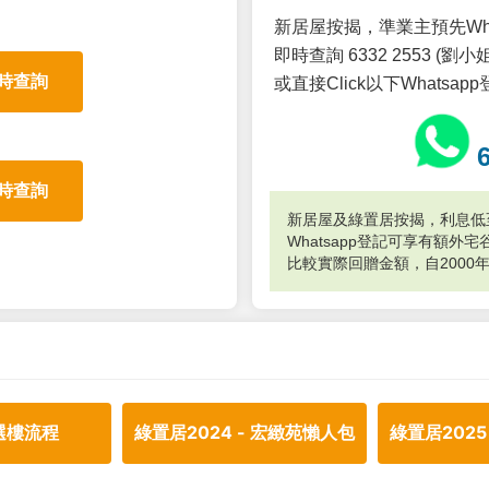
新居屋按揭，準業主預先Wh
即時查詢 6332 2553 (劉小姐
時查詢
或直接Click以下Whatsap
時查詢
新居屋及綠置居按揭，利息低至
Whatsapp登記可享有額
比較實際回贈金額，自2000
選樓流程
綠置居2024 - 宏緻苑懶人包
綠置居2025