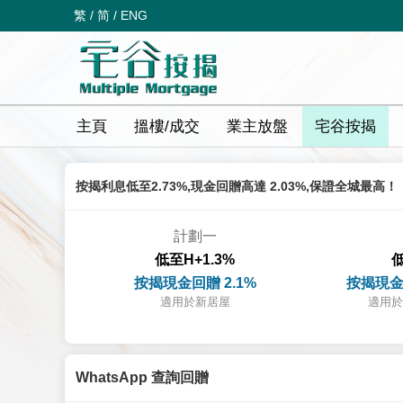
繁
/
简
/
ENG
主頁
搵樓/成交
業主放盤
宅谷按揭
按揭利息低至2.73%,現金回贈高達 2.03%,保證全城最高！
計劃一
低至H+1.3%
低
按揭現金回贈 2.1%
按揭現金
適用於新居屋
適用於
WhatsApp 查詢回贈