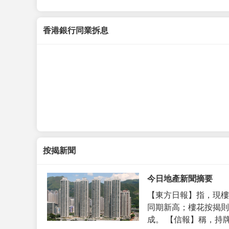
香港銀行同業拆息
按揭新聞
今日地產新聞摘要
【東方日報】指，現樓
同期新高；樓花按揭則
成。 【信報】稱，持牌代理