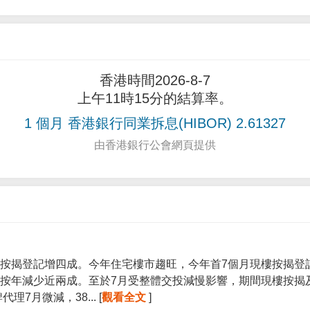
香港時間2026-8-7
上午11時15分的結算率。
1 個月 香港銀行同業拆息(HIBOR) 2.61327
由香港銀行公會網頁提供
按揭登記增四成。今年住宅樓市趨旺，今年首7個月現樓按揭登記宗
按年減少近兩成。至於7月受整體交投減慢影響，期間現樓按揭
7月微減，38... [
觀看全文
]