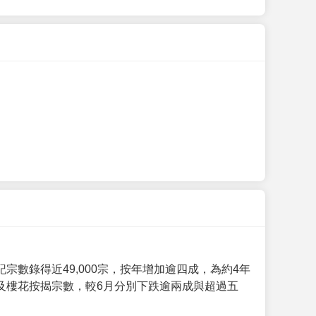
數錄得近49,000宗，按年增加逾四成，為約4年
及樓花按揭宗數，較6月分別下跌逾兩成與超過五