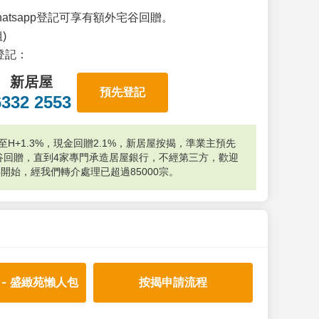
atsapp登記可享有額外宅谷回贈。
)
p登記：
新居屋
預先登記
6332 2553
H+1.3%，現金回贈2.1%，新居屋按揭，準業主預先
外宅谷回贈，直到4家專門承造居屋銀行，不經第三方，歡迎
年開始，經我們轉介處理已超過85000宗。
 - 盛緻苑懶人包
按揭申請流程