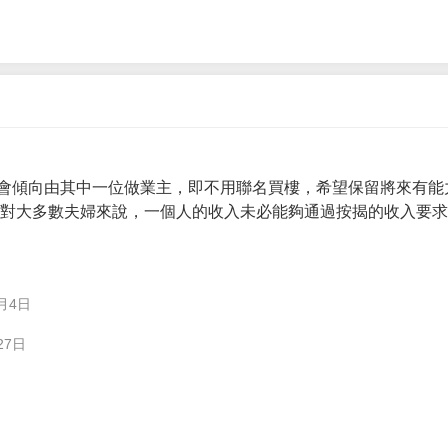
會傾向由其中一位做業主，即不用聯名買樓，希望保留將來有能
。 對大多數夫婦來說，一個人的收入未必能夠通過按揭的收入要
月4日
27日