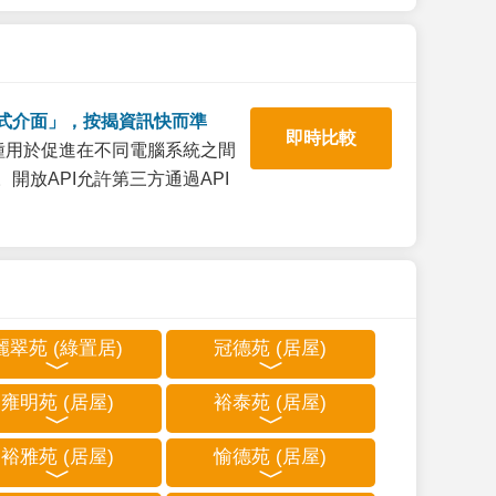
式介面」，按揭資訊快而準
即時比較
一種用於促進在不同電腦系統之間
開放API允許第三方通過API
麗翠苑 (綠置居)
冠德苑 (居屋)
雍明苑 (居屋)
裕泰苑 (居屋)
裕雅苑 (居屋)
愉德苑 (居屋)