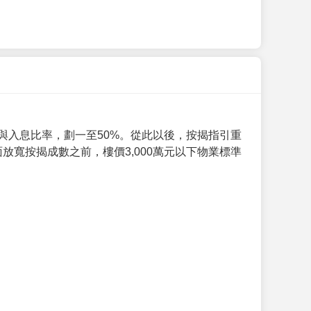
與入息比率，劃一至50%。從此以後，按揭指引重
放寬按揭成數之前，樓價3,000萬元以下物業標準