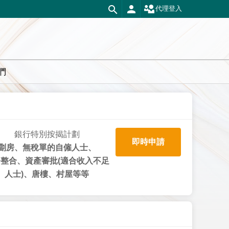
代理登入
們
銀行特別按揭計劃
即時申請
劏房、無稅單的自僱人士、
整合、資產審批(適合收入不足
人士)、唐樓、村屋等等