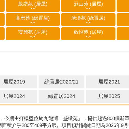
啟鑽苑 (居屋)
冠山苑 (居屋)
高宏苑 (綠置居)
清濤苑 (綠置居)
安麗苑 (居屋)
啟悅苑 (居屋)
居屋2019
綠置居2020/21
居屋2021
居屋2024
綠置居2024
居屋2025
，今期主打樓盤位於九龍灣「盛緻苑」，提供超過800個新單
用面積介乎280至469平方呎。項目預計關鍵日期為2026年