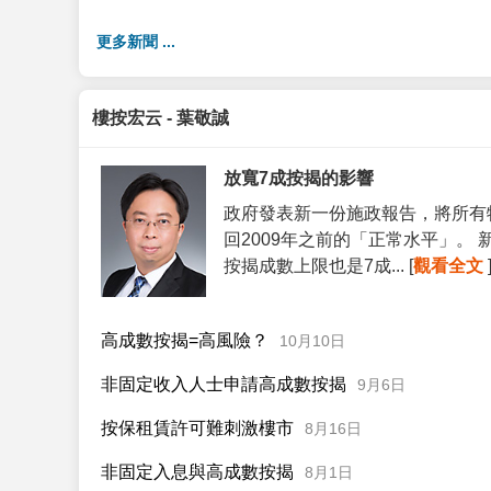
更多新聞 ...
樓按宏云 - 葉敬誠
放寬7成按揭的影響
政府發表新一份施政報告，將所有
回2009年之前的「正常水平」。
按揭成數上限也是7成... [
觀看全文
高成數按揭=高風險？
10月10日
非固定收入人士申請高成數按揭
9月6日
按保租賃許可難刺激樓市
8月16日
非固定入息與高成數按揭
8月1日