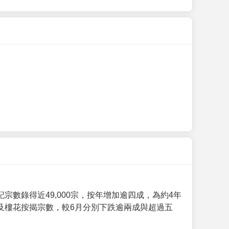
數錄得近49,000宗，按年增加逾四成，為約4年
及樓花按揭宗數，較6月分別下跌逾兩成與超過五