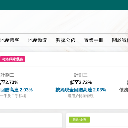
地產博客
地產新聞
數據公佈
置業手冊
關於我
宅谷獨家優惠
計劃二
計劃三
至2.73%
低至2.73%
回贈高達 2.03%
按揭現金回贈高達 2.03%
債務
一手及二手私樓
適用於轉按套現
最新優惠