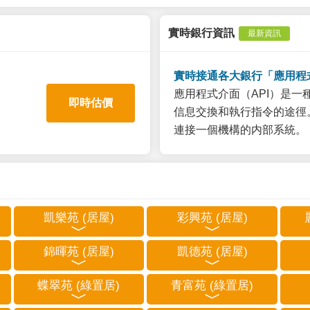
實時銀行資訊
最新資訊
實時接通各大銀行「應用程
應用程式介面（API）是
即時估價
信息交換和執行指令的途徑。
連接一個機構的内部系統。
凱樂苑 (居屋)
彩興苑 (居屋)
錦暉苑 (居屋)
凱德苑 (居屋)
蝶翠苑 (綠置居)
青富苑 (綠置居)