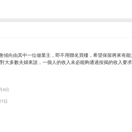
會傾向由其中一位做業主，即不用聯名買樓，希望保留將來有能
。 對大多數夫婦來說，一個人的收入未必能夠通過按揭的收入要
月4日
27日