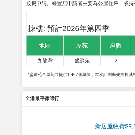
按揭申請。綠置居申請者主要為公屋住戶，或持
揀樓: 預計2026年第四季
地區
屋苑
座數
九龍灣
盛緻苑
2
*盛緻苑全屋苑共提供1,467個單位，本次計劃率先推售
全港最平律師行
新居屋收費$9,5