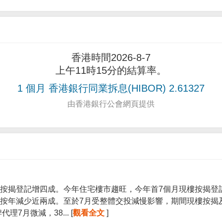
香港時間2026-8-7
上午11時15分的結算率。
1 個月 香港銀行同業拆息(HIBOR) 2.61327
由香港銀行公會網頁提供
按揭登記增四成。今年住宅樓市趨旺，今年首7個月現樓按揭登記宗
按年減少近兩成。至於7月受整體交投減慢影響，期間現樓按揭
7月微減，38... [
觀看全文
]