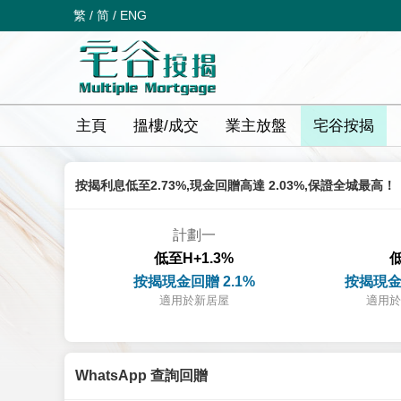
繁
/
简
/
ENG
主頁
搵樓/成交
業主放盤
宅谷按揭
按揭利息低至2.73%,現金回贈高達 2.03%,保證全城最高！
計劃一
低至H+1.3%
低
按揭現金回贈 2.1%
按揭現金
適用於新居屋
適用於
WhatsApp 查詢回贈