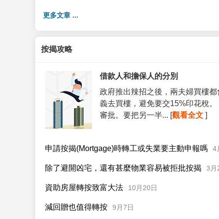
更多文章 ...
按揭攻略
借款人和擔保人的分別
政府推出辣招之後，兩夫婦買樓都
義去買樓，避免要交15%印花稅
審批。要把另一半... [
觀看全文
]
申請按揭(Mortgage)時轉工或失業要主動申報嗎
4
除了避開凶宅，還有甚麼物業容易被拒批按揭
3月
資助房屋轉按致富大法
10月20日
減回贈也值得轉按
9月7日