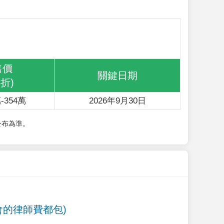
售價
關鍵日期
6折)
-354萬
2026年9月30日
公布為準。
會的律師費都包)