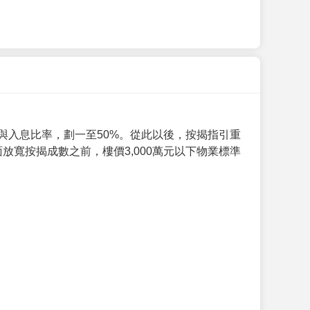
與入息比率，劃一至50%。從此以後，按揭指引重
放寬按揭成數之前，樓價3,000萬元以下物業標準