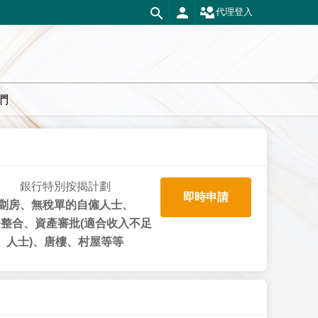
代理登入
們
銀行特別按揭計劃
即時申請
劏房、無稅單的自僱人士、
整合、資產審批(適合收入不足
人士)、唐樓、村屋等等