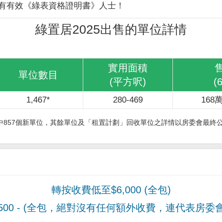
有有效《綠表資格證明書》人士！
綠置居2025出售的單位詳情
實用面積
單位數目
(平方呎)
(
1,467*
280-469
168萬
其中857個新單位，其餘單位及「租置計劃」回收單位之詳情以房委會最終
轉按收費低至$6,000 (全包)
00
- (全包，絕對沒有任何額外收費，連代表房委