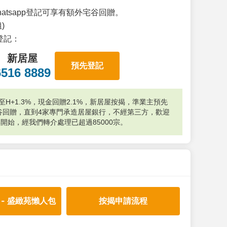
atsapp登記可享有額外宅谷回贈。
)
p登記：
新居屋
預先登記
6516 8889
H+1.3%，現金回贈2.1%，新居屋按揭，準業主預先
外宅谷回贈，直到4家專門承造居屋銀行，不經第三方，歡迎
年開始，經我們轉介處理已超過85000宗。
 - 盛緻苑懶人包
按揭申請流程