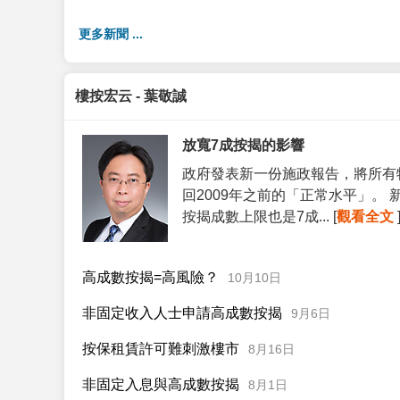
更多新聞 ...
樓按宏云 - 葉敬誠
放寬7成按揭的影響
政府發表新一份施政報告，將所有
回2009年之前的「正常水平」。
按揭成數上限也是7成... [
觀看全文
高成數按揭=高風險？
10月10日
非固定收入人士申請高成數按揭
9月6日
按保租賃許可難刺激樓市
8月16日
非固定入息與高成數按揭
8月1日