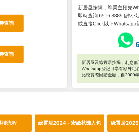
新居屋按揭，準業主預先Wh
即時查詢 6516 8889 (許小姐
時查詢
或直接Click以下Whatsap
時查詢
新居屋及綠置居按揭，利息低至
Whatsapp登記可享有額
比較實際回贈金額，自2000
選樓流程
綠置居2024 - 宏緻苑懶人包
綠置居2025