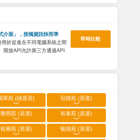
式介面」，按揭資訊快而準
即時比較
一種用於促進在不同電腦系統之間
開放API允許第三方通過API
麗翠苑 (綠置居)
冠德苑 (居屋)
雍明苑 (居屋)
裕泰苑 (居屋)
裕雅苑 (居屋)
愉德苑 (居屋)