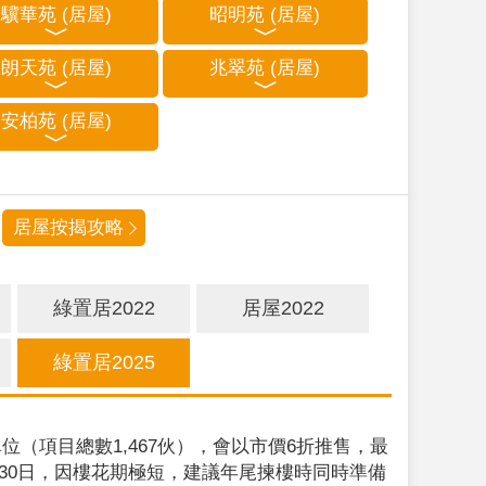
驥華苑 (居屋)
昭明苑 (居屋)
朗天苑 (居屋)
兆翠苑 (居屋)
安柏苑 (居屋)
居屋按揭攻略
綠置居2022
居屋2022
綠置居2025
位（項目總數1,467伙），會以市價6折推售，最
9月30日，因樓花期極短，建議年尾揀樓時同時準備