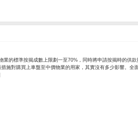
物業的標準按揭成數上限劃一至70%，同時將申請按揭時的供款
 新措施對購買上車盤至中價物業的用家，其實沒有多少影響。全面
]