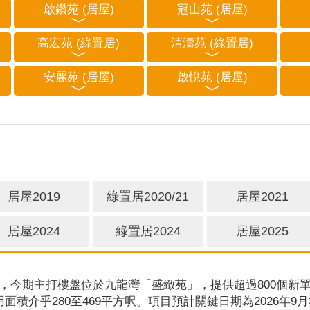
啟鑽苑 (居屋)
冠山苑 (居屋)
高宏苑 (綠置居)
清濤苑 (綠置居)
安麗苑 (居屋)
啟悅苑 (居屋)
居屋2019
綠置居2020/21
居屋2021
居屋2024
綠置居2024
居屋2025
，今期主打樓盤位於九龍灣「盛緻苑」，提供超過800個新單
用面積介乎280至469平方呎。項目預計關鍵日期為2026年