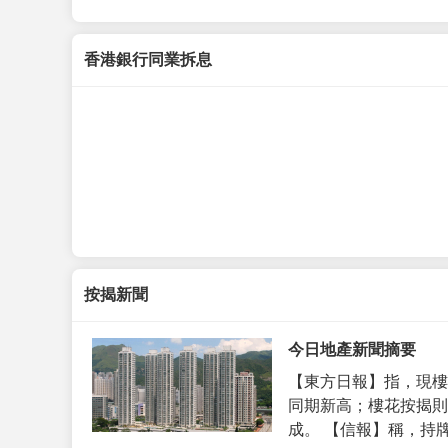
香港銀行同業拆息
按揭新聞
今日地產新聞摘要
【東方日報】指，現樓
同期新高；樓花按揭則
成。 【信報】稱，持牌代理