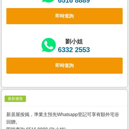
6516 8889
置
業
即時查詢
手
冊
關
劉小姐
於
6332 2553
我
們
即時查詢
最新優惠
新居屋按揭，準業主預先Whatsapp登記可享有額外宅谷
回贈。