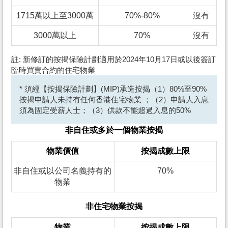
1715萬以上至3000萬
70%-80%
沒有
3000萬以上
70%
沒有
註: 新修訂的按揭保險計劃適用於2024年10月17日或以後簽訂
臨時買賣合約的住宅物業
* 須經【按揭保險計劃】(MIP)承造按揭（1）80%至90%
按揭申請人未持有任何香港住宅物業 ；（2）申請人入息
須為固定受薪人士；（3）供款不能超過入息的50%
非自住或多於一個物業按揭
物業價值
按揭成數上限
非自住或以公司名義持有的
70%
物業
非住宅物業按揭
物業
按揭成數上限