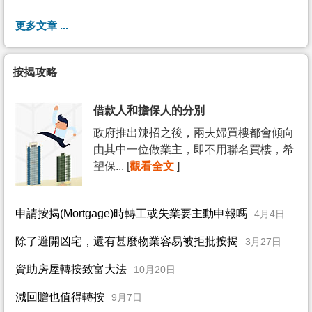
更多文章 ...
按揭攻略
借款人和擔保人的分別
政府推出辣招之後，兩夫婦買樓都會傾向
由其中一位做業主，即不用聯名買樓，希
望保... [
觀看全文
]
申請按揭(Mortgage)時轉工或失業要主動申報嗎
4月4日
除了避開凶宅，還有甚麼物業容易被拒批按揭
3月27日
資助房屋轉按致富大法
10月20日
減回贈也值得轉按
9月7日