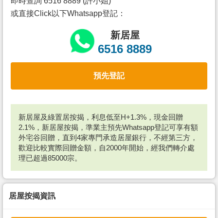
即時查詢 6516 8889 (許小姐)
或直接Click以下Whatsapp登記：
新居屋
6516 8889
預先登記
新居屋及綠置居按揭，利息低至H+1.3%，現金回贈
2.1%，新居屋按揭，準業主預先Whatsapp登記可享有額
外宅谷回贈，直到4家專門承造居屋銀行，不經第三方，
歡迎比較實際回贈金額，自2000年開始，經我們轉介處
理已超過85000宗。
居屋按揭資訊