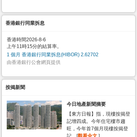
香港銀行同業拆息
香港時間2026-8-6
上午11時15分的結算率。
1 個月 香港銀行同業拆息(HIBOR) 2.62702
由香港銀行公會網頁提供
按揭新聞
今日地產新聞摘要
【東方日報】指，現樓按揭登
記增四成。今年住宅樓市趨
旺，今年首7個月現樓按揭登
記... [
觀看全文
]