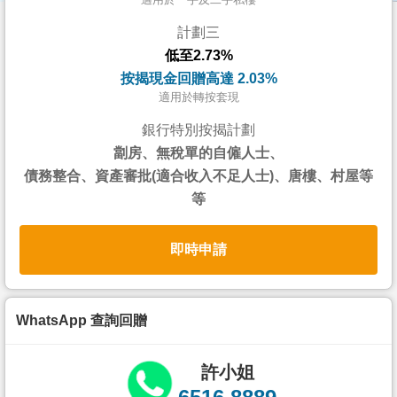
按
計劃三
揭
低至2.73%
地
按揭現金回贈高達 2.03%
產
適用於轉按套現
博
銀行特別按揭計劃
客
劏房、無稅單的自僱人士、
債務整合、資產審批(適合收入不足人士)、唐樓、村屋等
地
等
產
新
即時申請
聞
數
據
WhatsApp 查詢回贈
公
佈
許小姐