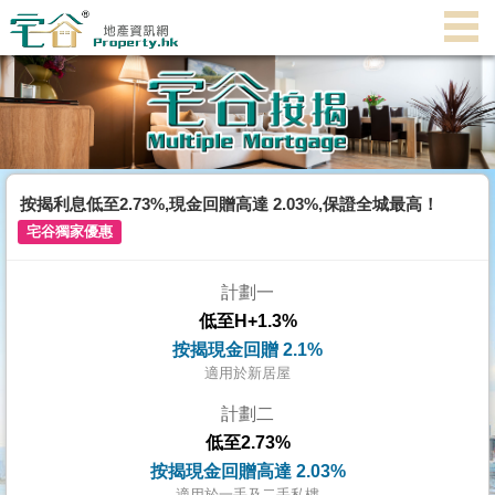
主
頁
代
理
搵
樓/
按揭利息低至2.73%,現金回贈高達 2.03%,保證全城最高！
成
宅谷獨家優惠
交
計劃一
業
低至H+1.3%
主
按揭現金回贈 2.1%
放
適用於新居屋
盤
計劃二
低至2.73%
宅
按揭現金回贈高達 2.03%
谷
適用於一手及二手私樓