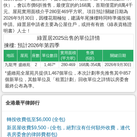
伙），會以市價6折推售，最便宜的約168萬，首期僅需約8萬4千
元。屋苑實用面積介乎280至469平方呎。項目預計關鍵日期為
2026年9月30日，因樓花期極短，建議年尾揀樓時同時準備按揭
申請。綠置居申請者主要為公屋住戶，或持有有效《綠表資格證
明書》人士！
綠置居2025出售的單位詳情
揀樓: 預計2026年第四季
實用面積
售價
地區
屋苑
座數
單位數目
關鍵日期
(平方呎)
(6折)
九龍灣
盛緻苑
2
1,467*
280-469
168萬-354萬
2026年9月30日
*盛緻苑全屋苑共提供1,467個單位，本次計劃率先推售其中857
個新單位，其餘單位及「租置計劃」回收單位之詳情以房委會
最終公布為準。
全港最平律師行
轉按收費低至$6,000 (全包)
新居屋收費$9,500
- (全包，絕對沒有任何額外收費，連代
表房委會的律師費都包)