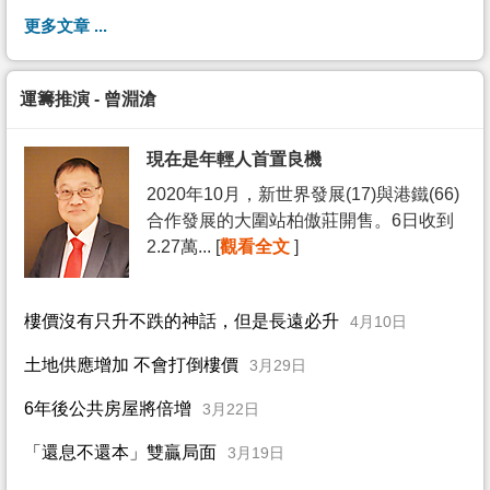
更多文章 ...
運籌推演 - 曾淵滄
現在是年輕人首置良機
2020年10月，新世界發展(17)與港鐵(66)
合作發展的大圍站柏傲莊開售。6日收到
2.27萬... [
觀看全文
]
樓價沒有只升不跌的神話，但是長遠必升
4月10日
土地供應增加 不會打倒樓價
3月29日
6年後公共房屋將倍增
3月22日
「還息不還本」雙贏局面
3月19日