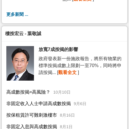
更多新聞 ...
樓按宏云 - 葉敬誠
放寬7成按揭的影響
政府發表新一份施政報告，將所有物業的
標準按揭成數上限劃一至70%，同時將申
請按揭... [
觀看全文
]
高成數按揭=高風險？
10月10日
非固定收入人士申請高成數按揭
9月6日
按保租賃許可難刺激樓市
8月16日
非固定入息與高成數按揭
8月1日