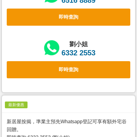
6516 8889
置
業
即時查詢
手
冊
關
劉小姐
於
6332 2553
我
們
即時查詢
最新優惠
新居屋按揭，準業主預先Whatsapp登記可享有額外宅谷
回贈。