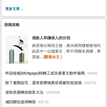
更多文章 ...
按揭攻略
借款人和擔保人的分別
政府推出辣招之後，兩夫婦買樓都會傾向
由其中一位做業主，即不用聯名買樓，希
望保... [
觀看全文
]
申請按揭(Mortgage)時轉工或失業要主動申報嗎
4月4日
除了避開凶宅，還有甚麼物業容易被拒批按揭
3月27日
資助房屋轉按致富大法
10月20日
減回贈也值得轉按
9月7日