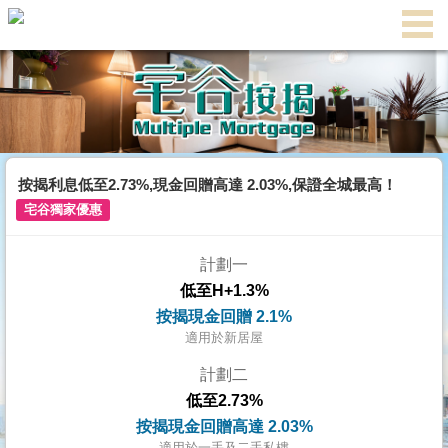
主
頁
代
理
搵
樓/
按揭利息低至2.73%,現金回贈高達 2.03%,保證全城最高！
成
宅谷獨家優惠
交
計劃一
業
低至H+1.3%
主
按揭現金回贈 2.1%
放
適用於新居屋
盤
計劃二
低至2.73%
宅
按揭現金回贈高達 2.03%
谷
適用於一手及二手私樓