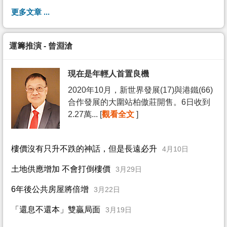
更多文章 ...
運籌推演 - 曾淵滄
現在是年輕人首置良機
2020年10月，新世界發展(17)與港鐵(66)
合作發展的大圍站柏傲莊開售。6日收到
2.27萬... [
觀看全文
]
樓價沒有只升不跌的神話，但是長遠必升
4月10日
土地供應增加 不會打倒樓價
3月29日
6年後公共房屋將倍增
3月22日
「還息不還本」雙贏局面
3月19日