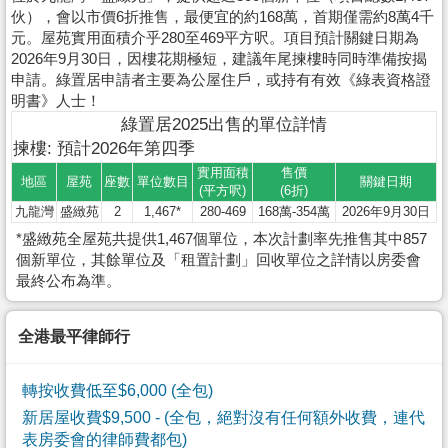
伙），會以市價6折推售，最便宜的約168萬，首期僅需約8萬4千
元。屋苑實用面積介乎280至469平方呎。項目預計關鍵日期為
2026年9月30日，因樓花期極短，建議年尾揀樓時同時準備按揭
申請。綠置居申請者主要為公屋住戶，或持有有效《綠表資格證
明書》人士！
綠置居2025出售的單位詳情
揀樓: 預計2026年第四季
實用面積
售價
地區
屋苑
座數
單位數目
關鍵日期
(平方呎)
(6折)
九龍灣
盛緻苑
2
1,467*
280-469
168萬-354萬
2026年9月30日
*盛緻苑全屋苑共提供1,467個單位，本次計劃率先推售其中857
個新單位，其餘單位及「租置計劃」回收單位之詳情以房委會
最終公布為準。
全港最平律師行
轉按收費低至$6,000 (全包)
新居屋收費$9,500
- (全包，絕對沒有任何額外收費，連代
表房委會的律師費都包)