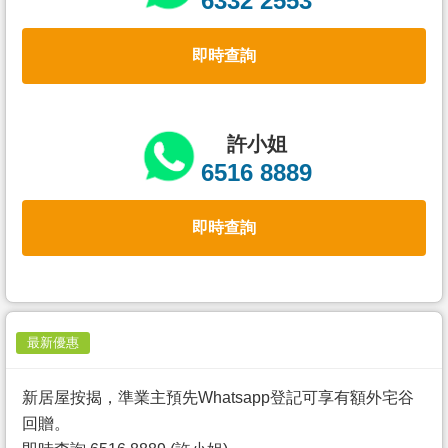
6332 2553
置
業
即時查詢
手
冊
關
許小姐
於
6516 8889
我
們
即時查詢
最新優惠
新居屋按揭，準業主預先Whatsapp登記可享有額外宅谷
回贈。