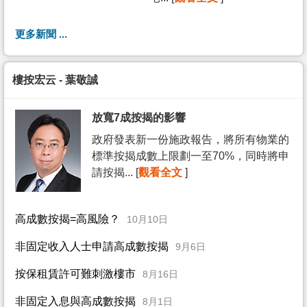
更多新聞 ...
樓按宏云 - 葉敬誠
放寬7成按揭的影響
政府發表新一份施政報告，將所有物業的
標準按揭成數上限劃一至70%，同時將申
請按揭... [
觀看全文
]
高成數按揭=高風險？
10月10日
非固定收入人士申請高成數按揭
9月6日
按保租賃許可難刺激樓市
8月16日
非固定入息與高成數按揭
8月1日