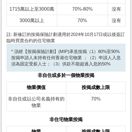
1715萬以上至3000萬
70%-80%
沒有
3000萬以上
70%
沒有
註: 新修訂的按揭保險計劃適用於2024年10月17日或以後簽訂
臨時買賣合約的住宅物業
* 須經【按揭保險計劃】(MIP)承造按揭（1）80%至90%
按揭申請人未持有任何香港住宅物業 ；（2）申請人入息
須為固定受薪人士；（3）供款不能超過入息的50%
非自住或多於一個物業按揭
物業價值
按揭成數上限
非自住或以公司名義持有的
70%
物業
非住宅物業按揭
物業
按揭成數上限