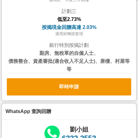
按
計劃三
揭
低至2.73%
地
按揭現金回贈高達 2.03%
產
適用於轉按套現
博
銀行特別按揭計劃
客
劏房、無稅單的自僱人士、
債務整合、資產審批(適合收入不足人士)、唐樓、村屋等
地
等
產
新
即時申請
聞
數
據
WhatsApp 查詢回贈
公
佈
劉小姐