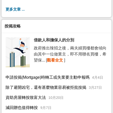
更多文章 ...
按揭攻略
借款人和擔保人的分別
政府推出辣招之後，兩夫婦買樓都會傾向
由其中一位做業主，即不用聯名買樓，希
望保... [
觀看全文
]
申請按揭(Mortgage)時轉工或失業要主動申報嗎
4月4日
除了避開凶宅，還有甚麼物業容易被拒批按揭
3月27日
資助房屋轉按致富大法
10月20日
減回贈也值得轉按
9月7日