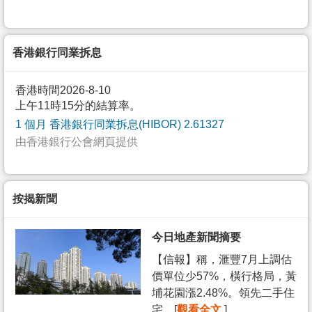
香港銀行同業拆息
香港時間2026-8-10
上午11時15分的結算率。
1 個月 香港銀行同業拆息(HIBOR) 2.61327
由香港銀行公會網頁提供
按揭新聞
今日地產新聞摘要
【信報】稱，滙豐7月上調估
價單位少57%，橫行格局，黃
埔花園漲2.48%。領先二手住
宅... [
觀看全文
]