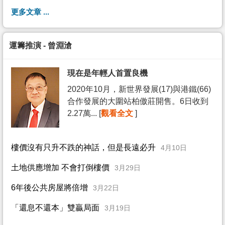
更多文章 ...
運籌推演 - 曾淵滄
現在是年輕人首置良機
2020年10月，新世界發展(17)與港鐵(66)
合作發展的大圍站柏傲莊開售。6日收到
2.27萬... [
觀看全文
]
樓價沒有只升不跌的神話，但是長遠必升
4月10日
土地供應增加 不會打倒樓價
3月29日
6年後公共房屋將倍增
3月22日
「還息不還本」雙贏局面
3月19日