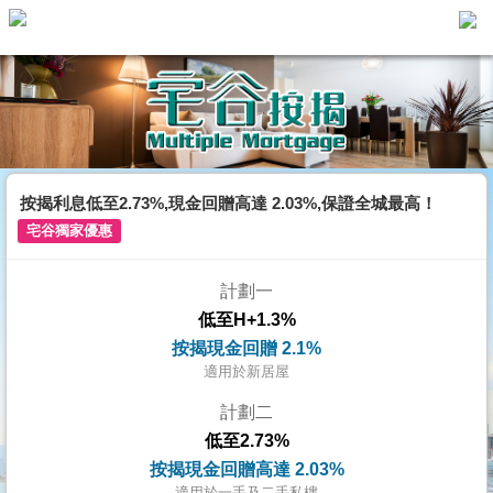
主
頁
代
理
搵
樓/
按揭利息低至2.73%,現金回贈高達 2.03%,保證全城最高！
成
宅谷獨家優惠
交
計劃一
業
低至H+1.3%
主
按揭現金回贈 2.1%
放
適用於新居屋
盤
計劃二
低至2.73%
宅
按揭現金回贈高達 2.03%
谷
適用於一手及二手私樓