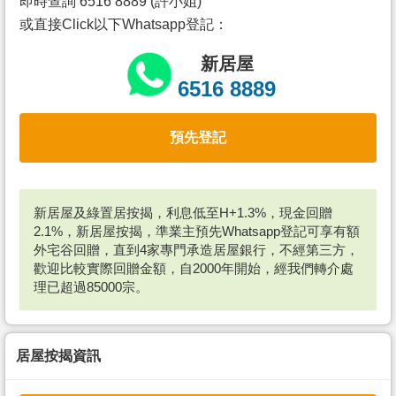
即時查詢 6516 8889 (許小姐)
或直接Click以下Whatsapp登記：
新居屋
6516 8889
預先登記
新居屋及綠置居按揭，利息低至H+1.3%，現金回贈
2.1%，新居屋按揭，準業主預先Whatsapp登記可享有額
外宅谷回贈，直到4家專門承造居屋銀行，不經第三方，
歡迎比較實際回贈金額，自2000年開始，經我們轉介處
理已超過85000宗。
居屋按揭資訊