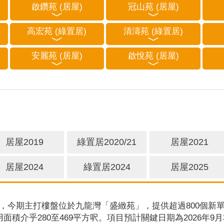
啟鑽苑 (居屋)
冠山苑 (居屋)
高宏苑 (綠置居)
清濤苑 (綠置居)
安麗苑 (居屋)
啟悅苑 (居屋)
居屋2019
綠置居2020/21
居屋2021
居屋2024
綠置居2024
居屋2025
，今期主打樓盤位於九龍灣「盛緻苑」，提供超過800個新單
用面積介乎280至469平方呎。項目預計關鍵日期為2026年