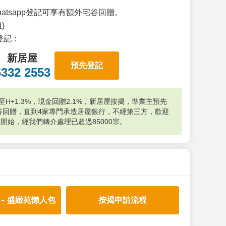
atsapp登記可享有額外宅谷回贈。
)
p登記：
新居屋
預先登記
6332 2553
H+1.3%，現金回贈2.1%，新居屋按揭，準業主預先
外宅谷回贈，直到4家專門承造居屋銀行，不經第三方，歡迎
年開始，經我們轉介處理已超過85000宗。
 - 盛緻苑懶人包
按揭申請流程