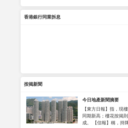
香港銀行同業拆息
按揭新聞
今日地產新聞摘要
【東方日報】指，現樓
同期新高；樓花按揭則
成。 【信報】稱，持牌代理