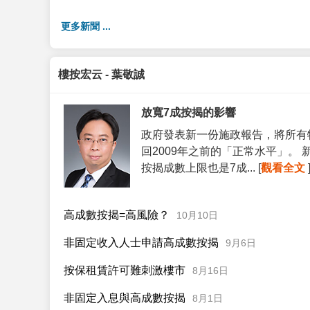
更多新聞 ...
樓按宏云 - 葉敬誠
放寬7成按揭的影響
政府發表新一份施政報告，將所有
回2009年之前的「正常水平」。
按揭成數上限也是7成... [
觀看全文
高成數按揭=高風險？
10月10日
非固定收入人士申請高成數按揭
9月6日
按保租賃許可難刺激樓市
8月16日
非固定入息與高成數按揭
8月1日