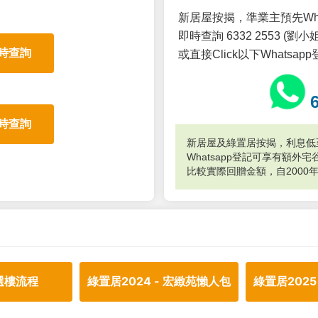
新居屋按揭，準業主預先Wh
即時查詢 6332 2553 (劉小姐
時查詢
或直接Click以下Whatsap
時查詢
新居屋及綠置居按揭，利息低至
Whatsapp登記可享有額
比較實際回贈金額，自2000
選樓流程
綠置居2024 - 宏緻苑懶人包
綠置居2025