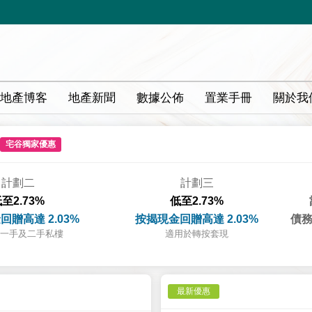
地產博客
地產新聞
數據公佈
置業手冊
關於我
宅谷獨家優惠
計劃二
計劃三
至2.73%
低至2.73%
回贈高達 2.03%
按揭現金回贈高達 2.03%
債務
一手及二手私樓
適用於轉按套現
最新優惠