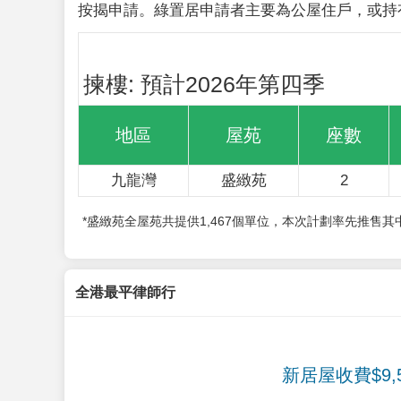
按揭申請。綠置居申請者主要為公屋住戶，或持
揀樓: 預計2026年第四季
地區
屋苑
座數
九龍灣
盛緻苑
2
*盛緻苑全屋苑共提供1,467個單位，本次計劃率先推售
全港最平律師行
新居屋收費$9,5