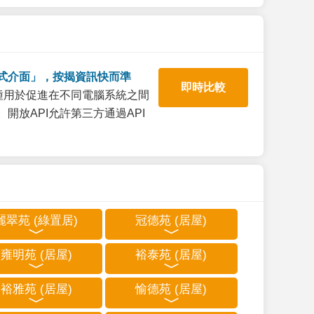
式介面」，按揭資訊快而準
即時比較
一種用於促進在不同電腦系統之間
開放API允許第三方通過API
麗翠苑 (綠置居)
冠德苑 (居屋)
雍明苑 (居屋)
裕泰苑 (居屋)
裕雅苑 (居屋)
愉德苑 (居屋)