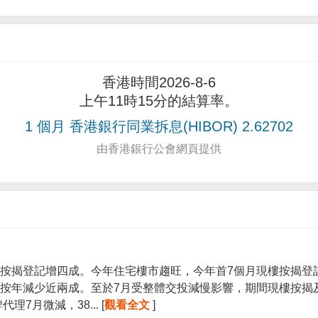
香港時間2026-8-6
上午11時15分的結算率。
1 個月 香港銀行同業拆息(HIBOR) 2.62702
由香港銀行公會網頁提供
按揭登記增四成。今年住宅樓市趨旺，今年首7個月現樓按揭登記宗
按年減少近兩成。至於7月受整體交投減慢影響，期間現樓按揭
7月微減，38... [
觀看全文
]