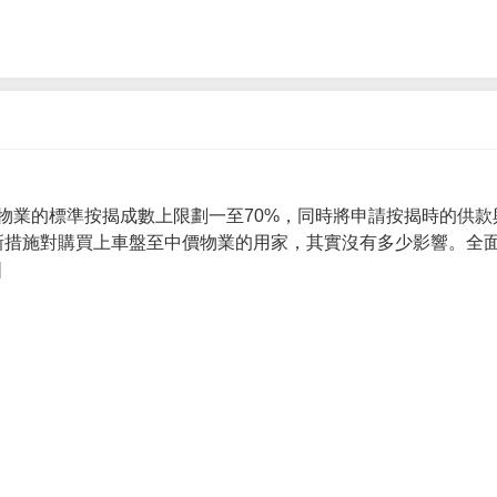
物業的標準按揭成數上限劃一至70%，同時將申請按揭時的供款
 新措施對購買上車盤至中價物業的用家，其實沒有多少影響。全面
]