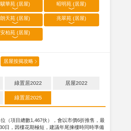
驥華苑 (居屋)
昭明苑 (居屋)
朗天苑 (居屋)
兆翠苑 (居屋)
安柏苑 (居屋)
居屋按揭攻略
綠置居2022
居屋2022
綠置居2025
位（項目總數1,467伙），會以市價6折推售，最
9月30日，因樓花期極短，建議年尾揀樓時同時準備