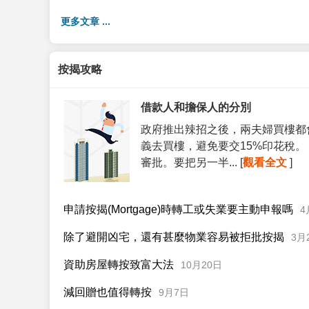
更多文章 ...
按揭攻略
借款人和擔保人的分別
政府推出辣招之後，兩夫婦買樓都
義去買樓，避免要交15%印花稅
審批。要把另一半... [
觀看全文
]
申請按揭(Mortgage)時轉工或失業要主動申報嗎
4
除了避開凶宅，還有甚麼物業容易被拒批按揭
3月
資助房屋轉按致富大法
10月20日
減回贈也值得轉按
9月7日