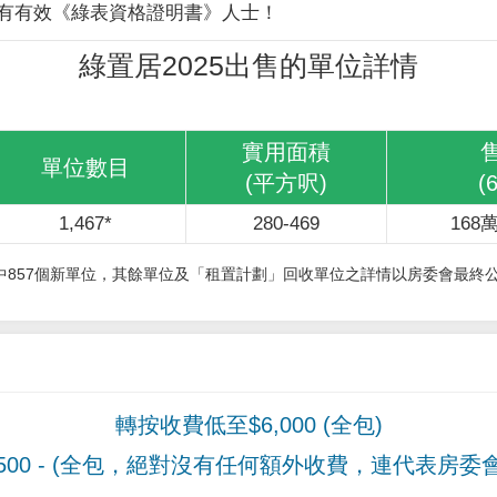
有有效《綠表資格證明書》人士！
綠置居2025出售的單位詳情
實用面積
單位數目
(平方呎)
(
1,467*
280-469
168萬
其中857個新單位，其餘單位及「租置計劃」回收單位之詳情以房委會最終
轉按收費低至$6,000 (全包)
00
- (全包，絕對沒有任何額外收費，連代表房委