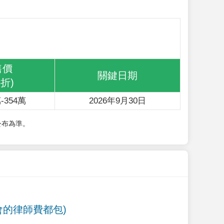
售價
關鍵日期
6折)
-354萬
2026年9月30日
公布為準。
會的律師費都包)