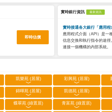
實時銀行資訊
最新資訊
實時接通各大銀行「應用程
應用程式介面（API）是
即時估價
信息交換和執行指令的途徑。
連接一個機構的内部系統。
凱樂苑 (居屋)
彩興苑 (居屋)
錦暉苑 (居屋)
凱德苑 (居屋)
蝶翠苑 (綠置居)
青富苑 (綠置居)