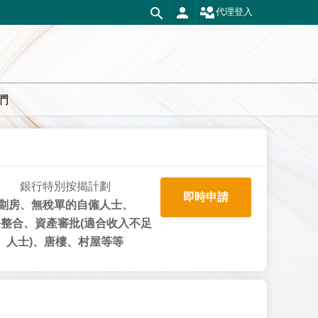
代理登入
們
銀行特別按揭計劃
即時申請
劏房、無稅單的自僱人士、
整合、資產審批(適合收入不足
人士)、唐樓、村屋等等