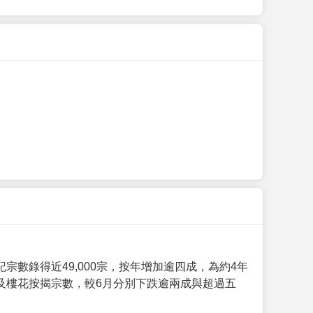
數錄得近49,000宗，按年增加逾四成，為約4年
及樓花按揭宗數，較6月分別下跌逾兩成與超過五