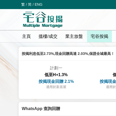
繁
/
简
/
ENG
主頁
搵樓/成交
業主放盤
宅谷按揭
按揭利息低至2.73%,現金回贈高達 2.03%,保證全城最高！
計劃一
低至H+1.3%
低
按揭現金回贈 2.1%
按揭現金
適用於新居屋
適用於
WhatsApp 查詢回贈