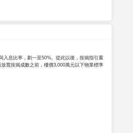
與入息比率，劃一至50%。從此以後，按揭指引重
放寬按揭成數之前，樓價3,000萬元以下物業標準