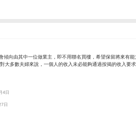
會傾向由其中一位做業主，即不用聯名買樓，希望保留將來有能
。 對大多數夫婦來說，一個人的收入未必能夠通過按揭的收入要
月4日
27日