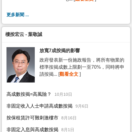
更多新聞 ...
樓按宏云 - 葉敬誠
放寬7成按揭的影響
政府發表新一份施政報告，將所有物業的
標準按揭成數上限劃一至70%，同時將申
請按揭... [
觀看全文
]
高成數按揭=高風險？
10月10日
非固定收入人士申請高成數按揭
9月6日
按保租賃許可難刺激樓市
8月16日
非固定入息與高成數按揭
8月1日