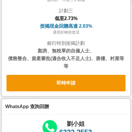
按
計劃三
揭
低至2.73%
地
按揭現金回贈高達 2.03%
產
適用於轉按套現
博
銀行特別按揭計劃
客
劏房、無稅單的自僱人士、
債務整合、資產審批(適合收入不足人士)、唐樓、村屋等
地
等
產
新
即時申請
聞
數
據
WhatsApp 查詢回贈
公
佈
劉小姐