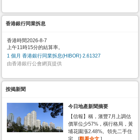
香港銀行同業拆息
香港時間2026-8-7
上午11時15分的結算率。
1 個月 香港銀行同業拆息(HIBOR) 2.61327
由香港銀行公會網頁提供
按揭新聞
今日地產新聞摘要
【信報】稱，滙豐7月上調估
價單位少57%，橫行格局，黃
埔花園漲2.48%。領先二手住
宅... [
觀看全文
]