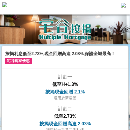
主
頁
代
理
搵
樓/
按揭利息低至2.73%,現金回贈高達 2.03%,保證全城最高！
成
宅谷獨家優惠
交
計劃一
業
低至H+1.3%
主
按揭現金回贈 2.1%
放
適用於新居屋
盤
計劃二
低至2.73%
宅
按揭現金回贈高達 2.03%
谷
適用於一手及二手私樓