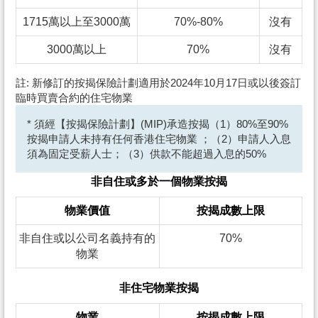
1715萬以上至3000萬
70%-80%
沒有
3000萬以上
70%
沒有
註: 新修訂的按揭保險計劃適用於2024年10月17日或以後簽訂
臨時買賣合約的住宅物業
* 須經【按揭保險計劃】(MIP)承造按揭（1）80%至90%
按揭申請人未持有任何香港住宅物業 ；（2）申請人入息
須為固定受薪人士；（3）供款不能超過入息的50%
非自住或多於一個物業按揭
物業價值
按揭成數上限
非自住或以公司名義持有的
70%
物業
非住宅物業按揭
物業
按揭成數上限