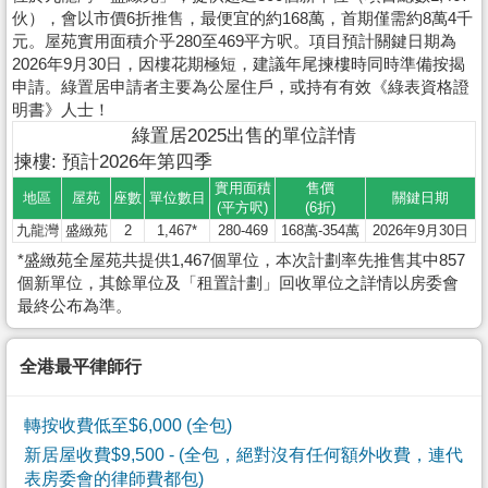
伙），會以市價6折推售，最便宜的約168萬，首期僅需約8萬4千
元。屋苑實用面積介乎280至469平方呎。項目預計關鍵日期為
2026年9月30日，因樓花期極短，建議年尾揀樓時同時準備按揭
申請。綠置居申請者主要為公屋住戶，或持有有效《綠表資格證
明書》人士！
綠置居2025出售的單位詳情
揀樓: 預計2026年第四季
實用面積
售價
地區
屋苑
座數
單位數目
關鍵日期
(平方呎)
(6折)
九龍灣
盛緻苑
2
1,467*
280-469
168萬-354萬
2026年9月30日
*盛緻苑全屋苑共提供1,467個單位，本次計劃率先推售其中857
個新單位，其餘單位及「租置計劃」回收單位之詳情以房委會
最終公布為準。
全港最平律師行
轉按收費低至$6,000 (全包)
新居屋收費$9,500
- (全包，絕對沒有任何額外收費，連代
表房委會的律師費都包)