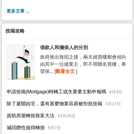
更多文章 ...
按揭攻略
借款人和擔保人的分別
政府推出辣招之後，兩夫婦買樓都會傾向
由其中一位做業主，即不用聯名買樓，希
望保... [
觀看全文
]
申請按揭(Mortgage)時轉工或失業要主動申報嗎
4月4日
除了避開凶宅，還有甚麼物業容易被拒批按揭
3月27日
資助房屋轉按致富大法
10月20日
減回贈也值得轉按
9月7日