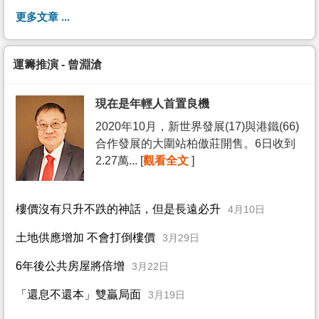
更多文章 ...
運籌推演 - 曾淵滄
現在是年輕人首置良機
2020年10月，新世界發展(17)與港鐵(66)
合作發展的大圍站柏傲莊開售。6日收到
2.27萬... [
觀看全文
]
樓價沒有只升不跌的神話，但是長遠必升
4月10日
土地供應增加 不會打倒樓價
3月29日
6年後公共房屋將倍增
3月22日
「還息不還本」雙贏局面
3月19日