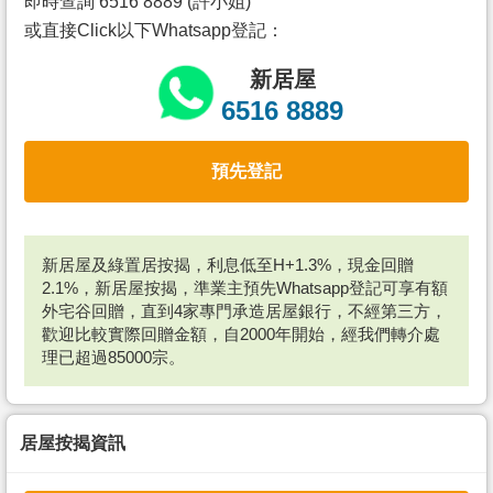
即時查詢 6516 8889 (許小姐)
或直接Click以下Whatsapp登記：
新居屋
6516 8889
預先登記
新居屋及綠置居按揭，利息低至H+1.3%，現金回贈
2.1%，新居屋按揭，準業主預先Whatsapp登記可享有額
外宅谷回贈，直到4家專門承造居屋銀行，不經第三方，
歡迎比較實際回贈金額，自2000年開始，經我們轉介處
理已超過85000宗。
居屋按揭資訊