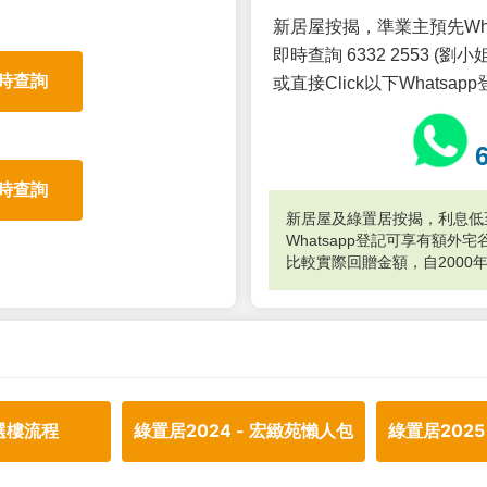
新居屋按揭，準業主預先Wh
即時查詢 6332 2553 (劉小姐
時查詢
或直接Click以下Whatsap
時查詢
新居屋及綠置居按揭，利息低至
Whatsapp登記可享有額
比較實際回贈金額，自2000
選樓流程
綠置居2024 - 宏緻苑懶人包
綠置居2025