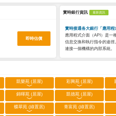
實時銀行資訊
最新資訊
實時接通各大銀行「應用程
應用程式介面（API）是
即時估價
信息交換和執行指令的途徑。
連接一個機構的内部系統。
凱樂苑 (居屋)
彩興苑 (居屋)
錦暉苑 (居屋)
凱德苑 (居屋)
蝶翠苑 (綠置居)
青富苑 (綠置居)