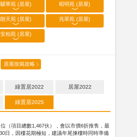
驥華苑 (居屋)
昭明苑 (居屋)
朗天苑 (居屋)
兆翠苑 (居屋)
安柏苑 (居屋)
居屋按揭攻略
綠置居2022
居屋2022
綠置居2025
位（項目總數1,467伙），會以市價6折推售，最
9月30日，因樓花期極短，建議年尾揀樓時同時準備