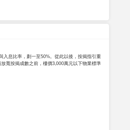
與入息比率，劃一至50%。從此以後，按揭指引重
放寬按揭成數之前，樓價3,000萬元以下物業標準