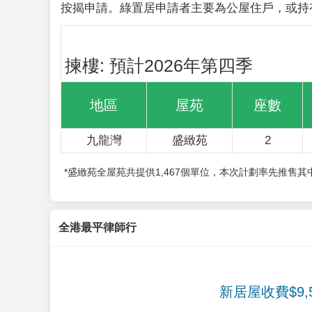
按揭申請。綠置居申請者主要為公屋住戶，或持
揀樓: 預計2026年第四季
地區
屋苑
座數
九龍灣
盛緻苑
2
*盛緻苑全屋苑共提供1,467個單位，本次計劃率先推售
全港最平律師行
新居屋收費$9,5