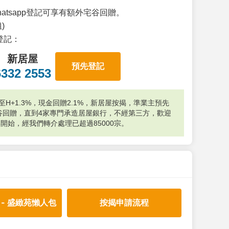
atsapp登記可享有額外宅谷回贈。
)
p登記：
新居屋
預先登記
6332 2553
H+1.3%，現金回贈2.1%，新居屋按揭，準業主預先
外宅谷回贈，直到4家專門承造居屋銀行，不經第三方，歡迎
年開始，經我們轉介處理已超過85000宗。
 - 盛緻苑懶人包
按揭申請流程