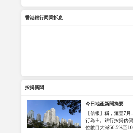
香港銀行同業拆息
按揭新聞
今日地產新聞摘要
【信報】稱，滙豐7月
行為主。銀行按揭估價
位數目大減56.5%至10