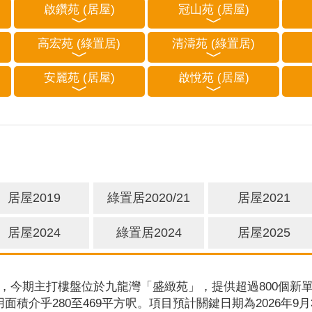
啟鑽苑 (居屋)
冠山苑 (居屋)
高宏苑 (綠置居)
清濤苑 (綠置居)
安麗苑 (居屋)
啟悅苑 (居屋)
居屋2019
綠置居2020/21
居屋2021
居屋2024
綠置居2024
居屋2025
，今期主打樓盤位於九龍灣「盛緻苑」，提供超過800個新單
用面積介乎280至469平方呎。項目預計關鍵日期為2026年