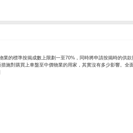
物業的標準按揭成數上限劃一至70%，同時將申請按揭時的供款
 新措施對購買上車盤至中價物業的用家，其實沒有多少影響。全面
]