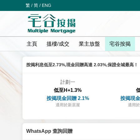
繁
/
简
/
ENG
主頁
搵樓/成交
業主放盤
宅谷按揭
按揭利息低至2.73%,現金回贈高達 2.03%,保證全城最高！
計劃一
低至H+1.3%
低
按揭現金回贈 2.1%
按揭現金
適用於新居屋
適用於
WhatsApp 查詢回贈