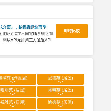
式介面」，按揭資訊快而準
即時比較
一種用於促進在不同電腦系統之間
開放API允許第三方通過API
麗翠苑 (綠置居)
冠德苑 (居屋)
雍明苑 (居屋)
裕泰苑 (居屋)
裕雅苑 (居屋)
愉德苑 (居屋)