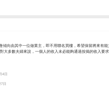
會傾向由其中一位做業主，即不用聯名買樓，希望保留將來有能
。 對大多數夫婦來說，一個人的收入未必能夠通過按揭的收入要
月4日
27日