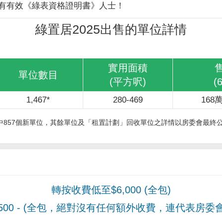
有有效《綠表資格證明書》人士！
綠置居2025出售的單位詳情
實用面積
單位數目
(平方呎)
(
1,467*
280-469
168萬
其中857個新單位，其餘單位及「租置計劃」回收單位之詳情以房委會最終
轉按收費低至$6,000 (全包)
00
- (全包，絕對沒有任何額外收費，連代表房委