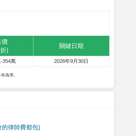
售價
關鍵日期
6折)
-354萬
2026年9月30日
公布為準。
會的律師費都包)