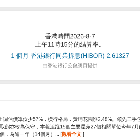
香港時間2026-8-7
上午11時15分的結算率。
1 個月 香港銀行同業拆息(HIBOR) 2.61327
由香港銀行公會網頁提供
上調估價單位少57%，橫行格局，黃埔花園漲2.48%。領先二
取態亦較為保守，本報追蹤15個主要屋苑27個相關單位今年7
個，為逾一年（14個月）... [
觀看全文
]