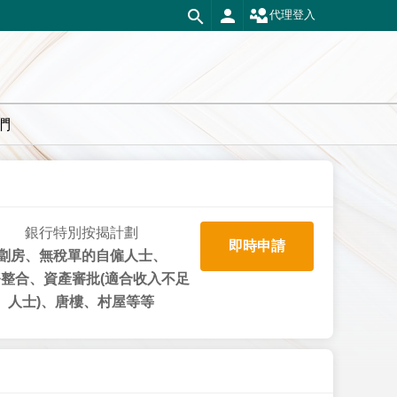
代理登入
們
銀行特別按揭計劃
即時申請
劏房、無稅單的自僱人士、
整合、資產審批(適合收入不足
人士)、唐樓、村屋等等