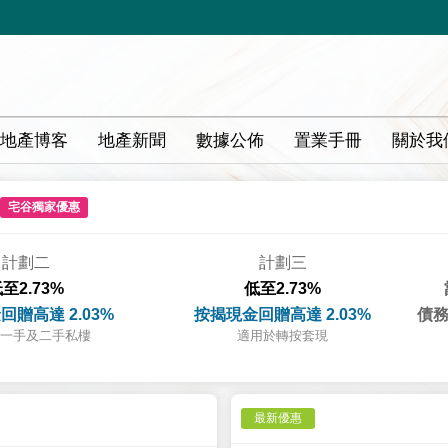
地產博客
地產新聞
數據公佈
置業手冊
關於我
宅谷獨家優惠
計劃二
計劃三
至2.73%
低至2.73%
回贈高達 2.03%
按揭現金回贈高達 2.03%
債務
一手及二手私樓
適用於轉按套現
最新優惠