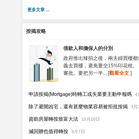
更多文章 ...
按揭攻略
借款人和擔保人的分別
政府推出辣招之後，兩夫婦買樓都
義去買樓，避免要交15%印花稅
審批。要把另一半... [
觀看全文
]
申請按揭(Mortgage)時轉工或失業要主動申報嗎
4
除了避開凶宅，還有甚麼物業容易被拒批按揭
3月
資助房屋轉按致富大法
10月20日
減回贈也值得轉按
9月7日