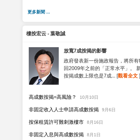
更多新聞 ...
樓按宏云 - 葉敬誠
放寬7成按揭的影響
政府發表新一份施政報告，將所有
回2009年之前的「正常水平」。
按揭成數上限也是7成... [
觀看全文
高成數按揭=高風險？
10月10日
非固定收入人士申請高成數按揭
9月6日
按保租賃許可難刺激樓市
8月16日
非固定入息與高成數按揭
8月1日