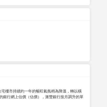
手住宅樓市持續約一年的暢旺氣氛稍為降溫，轉以橫
月的銀行網上估價（估價），滙豐銀行按月調升的單