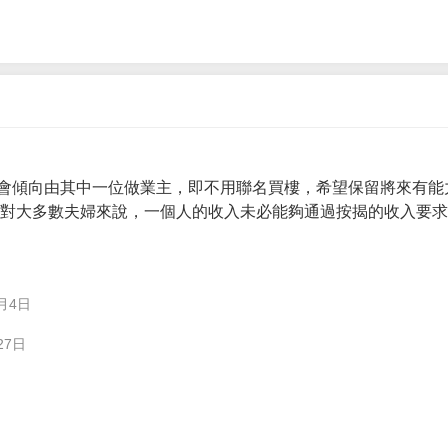
會傾向由其中一位做業主，即不用聯名買樓，希望保留將來有能
。 對大多數夫婦來說，一個人的收入未必能夠通過按揭的收入要
月4日
27日