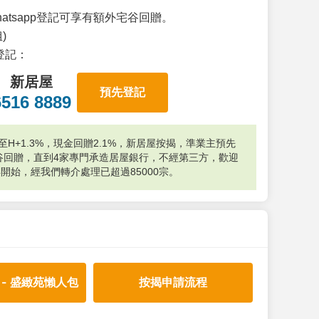
atsapp登記可享有額外宅谷回贈。
)
p登記：
新居屋
預先登記
6516 8889
H+1.3%，現金回贈2.1%，新居屋按揭，準業主預先
外宅谷回贈，直到4家專門承造居屋銀行，不經第三方，歡迎
年開始，經我們轉介處理已超過85000宗。
 - 盛緻苑懶人包
按揭申請流程