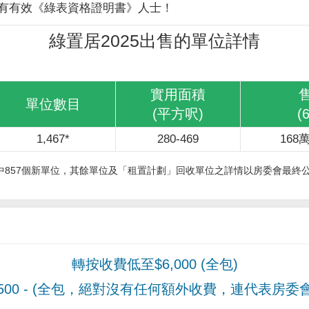
有有效《綠表資格證明書》人士！
綠置居2025出售的單位詳情
實用面積
單位數目
(平方呎)
(
1,467*
280-469
168萬
其中857個新單位，其餘單位及「租置計劃」回收單位之詳情以房委會最終
轉按收費低至$6,000 (全包)
00
- (全包，絕對沒有任何額外收費，連代表房委