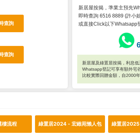
新居屋按揭，準業主預先Wh
即時查詢 6516 8889 (許小姐
時查詢
或直接Click以下Whatsap
時查詢
新居屋及綠置居按揭，利息低至
Whatsapp登記可享有額
比較實際回贈金額，自2000
選樓流程
綠置居2024 - 宏緻苑懶人包
綠置居2025