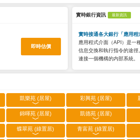
實時銀行資訊
最新資訊
實時接通各大銀行「應用程
應用程式介面（API）是
即時估價
信息交換和執行指令的途徑。
連接一個機構的内部系統。
凱樂苑 (居屋)
彩興苑 (居屋)
錦暉苑 (居屋)
凱德苑 (居屋)
蝶翠苑 (綠置居)
青富苑 (綠置居)