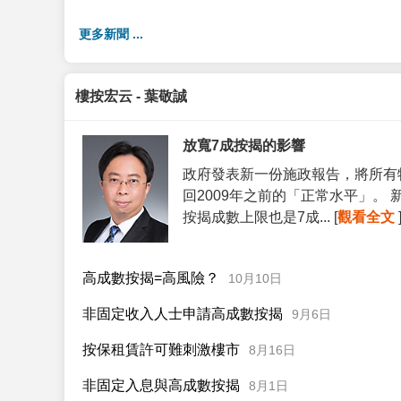
更多新聞 ...
樓按宏云 - 葉敬誠
放寬7成按揭的影響
政府發表新一份施政報告，將所有
回2009年之前的「正常水平」。
按揭成數上限也是7成... [
觀看全文
高成數按揭=高風險？
10月10日
非固定收入人士申請高成數按揭
9月6日
按保租賃許可難刺激樓市
8月16日
非固定入息與高成數按揭
8月1日