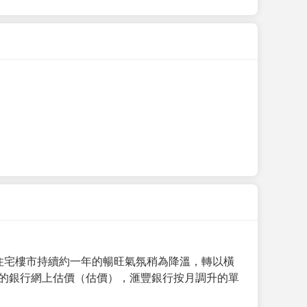
手住宅樓市持續約一年的暢旺氣氛稍為降溫，轉以橫
月的銀行網上估價（估價），滙豐銀行按月調升的單