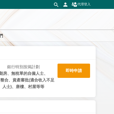
代理登入
們
銀行特別按揭計劃
即時申請
劏房、無稅單的自僱人士、
整合、資產審批(適合收入不足
人士)、唐樓、村屋等等