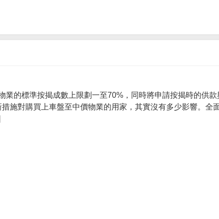
物業的標準按揭成數上限劃一至70%，同時將申請按揭時的供款
 新措施對購買上車盤至中價物業的用家，其實沒有多少影響。全面
]