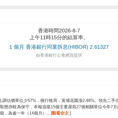
香港時間2026-8-7
上午11時15分的結算率。
1 個月 香港銀行同業拆息(HIBOR) 2.61327
由香港銀行公會網頁提供
上調估價單位少57%，橫行格局，黃埔花園漲2.48%。領先二
取態亦較為保守，本報追蹤15個主要屋苑27個相關單位今年7
個，為逾一年（14個月）... [
觀看全文
]