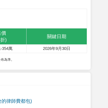
售價
關鍵日期
6折)
-354萬
2026年9月30日
公布為準。
會的律師費都包)