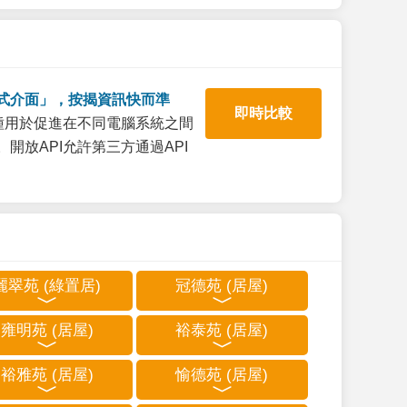
式介面」，按揭資訊快而準
即時比較
一種用於促進在不同電腦系統之間
開放API允許第三方通過API
麗翠苑 (綠置居)
冠德苑 (居屋)
雍明苑 (居屋)
裕泰苑 (居屋)
裕雅苑 (居屋)
愉德苑 (居屋)