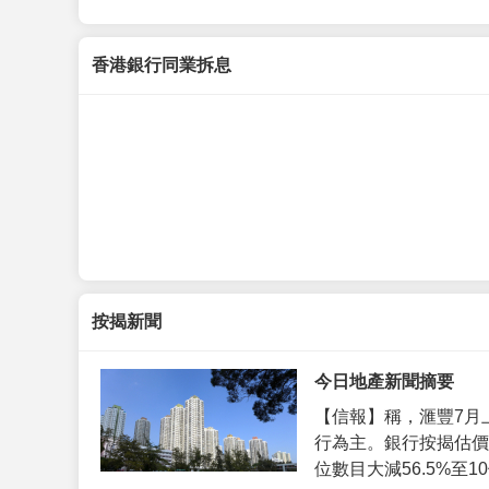
香港銀行同業拆息
按揭新聞
今日地產新聞摘要
【信報】稱，滙豐7月
行為主。銀行按揭估價
位數目大減56.5%至10