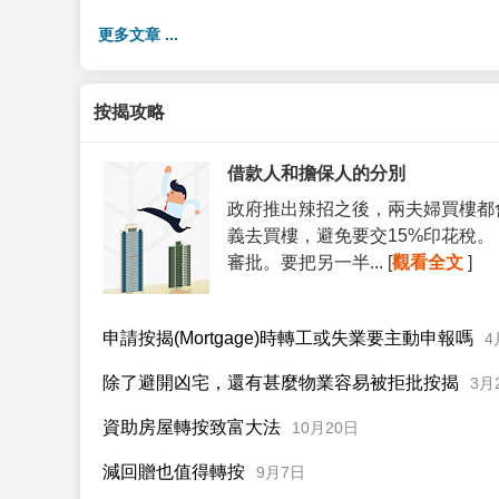
更多文章 ...
按揭攻略
借款人和擔保人的分別
政府推出辣招之後，兩夫婦買樓都
義去買樓，避免要交15%印花稅
審批。要把另一半... [
觀看全文
]
申請按揭(Mortgage)時轉工或失業要主動申報嗎
4
除了避開凶宅，還有甚麼物業容易被拒批按揭
3月
資助房屋轉按致富大法
10月20日
減回贈也值得轉按
9月7日