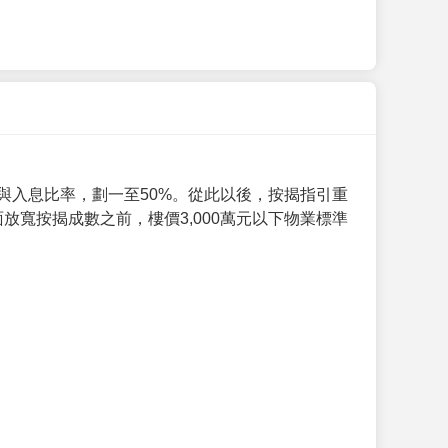
與入息比率，劃一至50%。從此以後，按揭指引重
放寬按揭成數之前，樓價3,000萬元以下物業標準