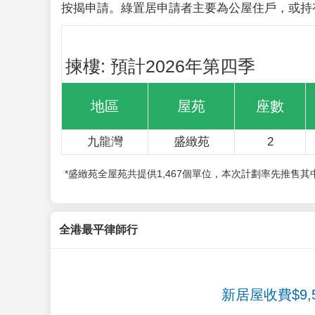
按揭申請。綠置居申請者主要為公屋住戶，或持
揀樓: 預計2026年第四季
地區
屋苑
座數
九龍灣
盛緻苑
2
*盛緻苑全屋苑共提供1,467個單位，本次計劃率先推售
全港最平律師行
新居屋收費$9,5