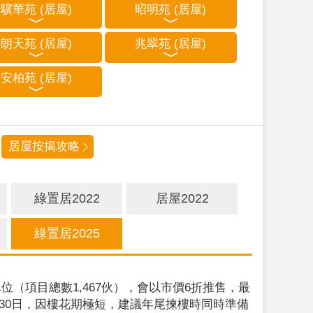
驥華苑 (居屋)
昭明苑 (居屋)
朗天苑 (居屋)
兆翠苑 (居屋)
安柏苑 (居屋)
居屋按揭攻略
綠置居2022
居屋2022
綠置居2025
位（項目總數1,467伙），會以市價6折推售，最
9月30日，因樓花期極短，建議年尾揀樓時同時準備