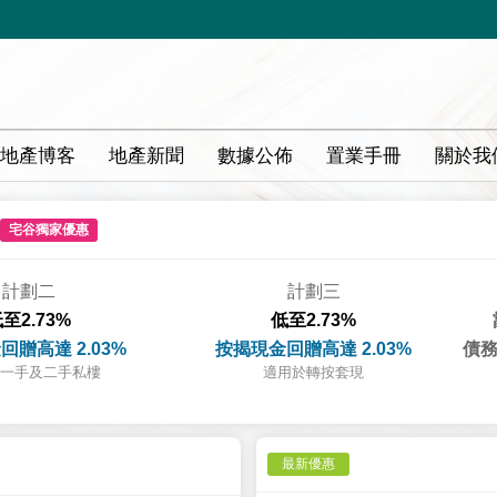
地產博客
地產新聞
數據公佈
置業手冊
關於我
宅谷獨家優惠
計劃二
計劃三
至2.73%
低至2.73%
回贈高達 2.03%
按揭現金回贈高達 2.03%
債務
一手及二手私樓
適用於轉按套現
最新優惠