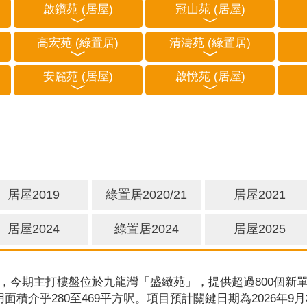
啟鑽苑 (居屋)
冠山苑 (居屋)
高宏苑 (綠置居)
清濤苑 (綠置居)
安麗苑 (居屋)
啟悅苑 (居屋)
居屋2019
綠置居2020/21
居屋2021
居屋2024
綠置居2024
居屋2025
，今期主打樓盤位於九龍灣「盛緻苑」，提供超過800個新單
用面積介乎280至469平方呎。項目預計關鍵日期為2026年