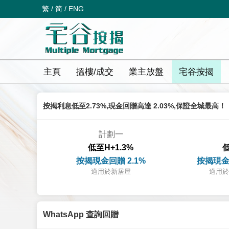
繁
/
简
/
ENG
主頁
搵樓/成交
業主放盤
宅谷按揭
按揭利息低至2.73%,現金回贈高達 2.03%,保證全城最高！
計劃一
低至H+1.3%
低
按揭現金回贈 2.1%
按揭現金
適用於新居屋
適用於
WhatsApp 查詢回贈