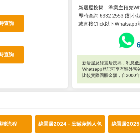
新居屋按揭，準業主預先Wh
即時查詢 6332 2553 (劉小姐
時查詢
或直接Click以下Whatsap
時查詢
新居屋及綠置居按揭，利息低至
Whatsapp登記可享有額
比較實際回贈金額，自2000
選樓流程
綠置居2024 - 宏緻苑懶人包
綠置居2025