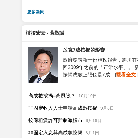
更多新聞 ...
樓按宏云 - 葉敬誠
放寬7成按揭的影響
政府發表新一份施政報告，將所有
回2009年之前的「正常水平」。
按揭成數上限也是7成... [
觀看全文
高成數按揭=高風險？
10月10日
非固定收入人士申請高成數按揭
9月6日
按保租賃許可難刺激樓市
8月16日
非固定入息與高成數按揭
8月1日