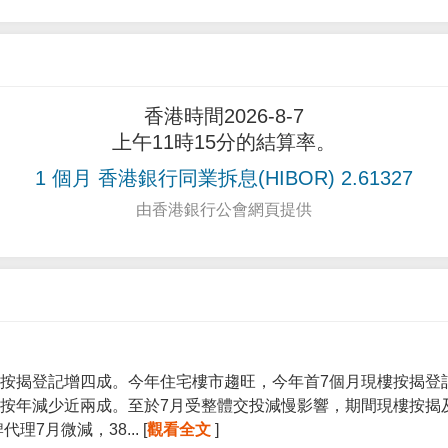
香港時間2026-8-7
上午11時15分的結算率。
1 個月 香港銀行同業拆息(HIBOR) 2.61327
由香港銀行公會網頁提供
按揭登記增四成。今年住宅樓市趨旺，今年首7個月現樓按揭登記宗
按年減少近兩成。至於7月受整體交投減慢影響，期間現樓按揭
7月微減，38... [
觀看全文
]