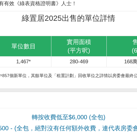
有有效《綠表資格證明書》人士！
綠置居2025出售的單位詳情
實用面積
單位數目
(平方呎)
(
1,467*
280-469
168萬
其中857個新單位，其餘單位及「租置計劃」回收單位之詳情以房委會最終
轉按收費低至$6,000 (全包)
00
- (全包，絕對沒有任何額外收費，連代表房委