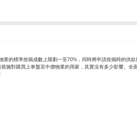
物業的標準按揭成數上限劃一至70%，同時將申請按揭時的供款
 新措施對購買上車盤至中價物業的用家，其實沒有多少影響。全面
]