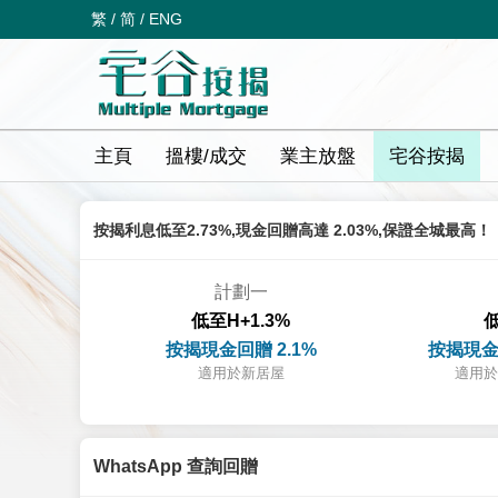
繁
/
简
/
ENG
主頁
搵樓/成交
業主放盤
宅谷按揭
按揭利息低至2.73%,現金回贈高達 2.03%,保證全城最高！
計劃一
低至H+1.3%
低
按揭現金回贈 2.1%
按揭現金
適用於新居屋
適用於
WhatsApp 查詢回贈