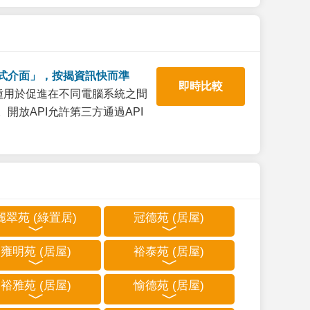
式介面」，按揭資訊快而準
即時比較
一種用於促進在不同電腦系統之間
開放API允許第三方通過API
麗翠苑 (綠置居)
冠德苑 (居屋)
雍明苑 (居屋)
裕泰苑 (居屋)
裕雅苑 (居屋)
愉德苑 (居屋)