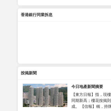
香港銀行同業拆息
按揭新聞
今日地產新聞摘要
【東方日報】指，現樓
同期新高；樓花按揭則
成。 【信報】稱，持牌代理