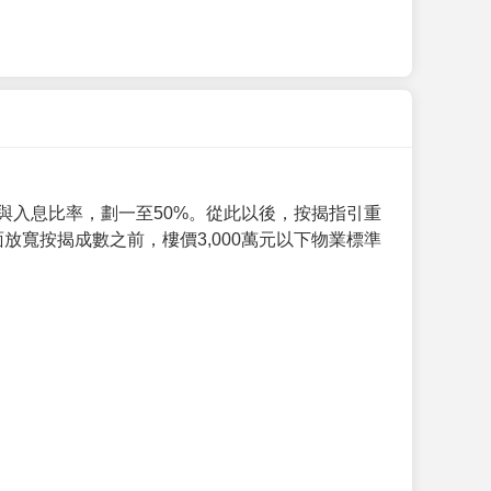
與入息比率，劃一至50%。從此以後，按揭指引重
放寬按揭成數之前，樓價3,000萬元以下物業標準