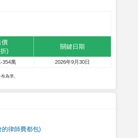
售價
關鍵日期
6折)
-354萬
2026年9月30日
公布為準。
會的律師費都包)