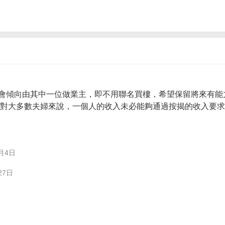
會傾向由其中一位做業主，即不用聯名買樓，希望保留將來有能
。 對大多數夫婦來說，一個人的收入未必能夠通過按揭的收入要
月4日
27日