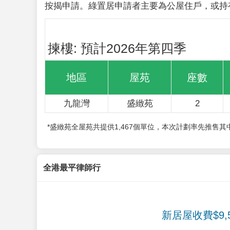
按揭申請。綠置居申請者主要為公屋住戶，或持
揀樓: 預計2026年第四季
地區
屋苑
座數
九龍灣
盛緻苑
2
*盛緻苑全屋苑共提供1,467個單位，本次計劃率先推售
全港最平律師行
新居屋收費$9,5