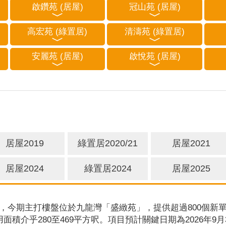
啟鑽苑 (居屋)
冠山苑 (居屋)
高宏苑 (綠置居)
清濤苑 (綠置居)
安麗苑 (居屋)
啟悅苑 (居屋)
居屋2019
綠置居2020/21
居屋2021
居屋2024
綠置居2024
居屋2025
，今期主打樓盤位於九龍灣「盛緻苑」，提供超過800個新單
用面積介乎280至469平方呎。項目預計關鍵日期為2026年