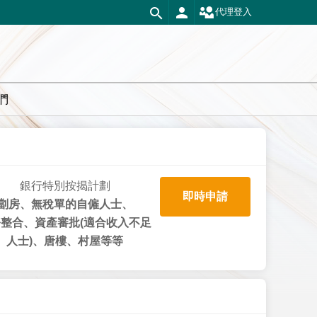
代理登入
們
銀行特別按揭計劃
即時申請
劏房、無稅單的自僱人士、
整合、資產審批(適合收入不足
人士)、唐樓、村屋等等