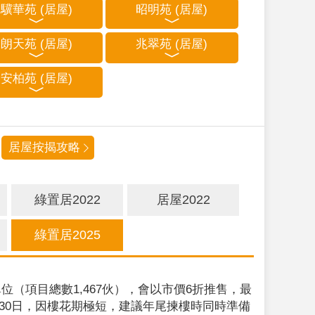
驥華苑 (居屋)
昭明苑 (居屋)
朗天苑 (居屋)
兆翠苑 (居屋)
安柏苑 (居屋)
居屋按揭攻略
綠置居2022
居屋2022
綠置居2025
位（項目總數1,467伙），會以市價6折推售，最
9月30日，因樓花期極短，建議年尾揀樓時同時準備