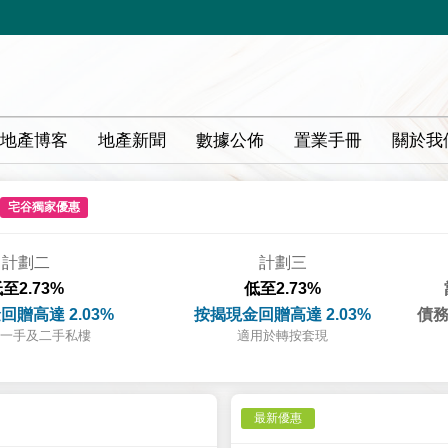
地產博客
地產新聞
數據公佈
置業手冊
關於我
宅谷獨家優惠
計劃二
計劃三
至2.73%
低至2.73%
回贈高達 2.03%
按揭現金回贈高達 2.03%
債務
一手及二手私樓
適用於轉按套現
最新優惠