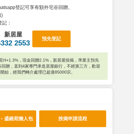
atsapp登記可享有額外宅谷回贈。
)
p登記：
新居屋
預先登記
6332 2553
H+1.3%，現金回贈2.1%，新居屋按揭，準業主預先
外宅谷回贈，直到4家專門承造居屋銀行，不經第三方，歡迎
年開始，經我們轉介處理已超過85000宗。
 - 盛緻苑懶人包
按揭申請流程