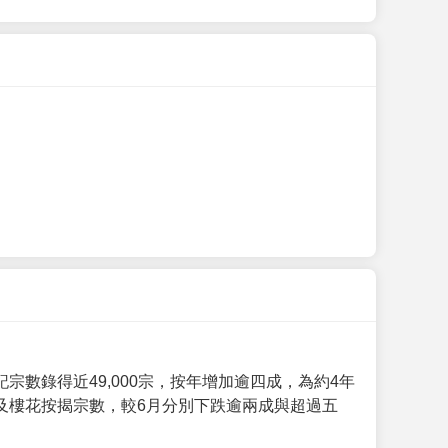
數錄得近49,000宗，按年增加逾四成，為約4年
及樓花按揭宗數，較6月分別下跌逾兩成與超過五