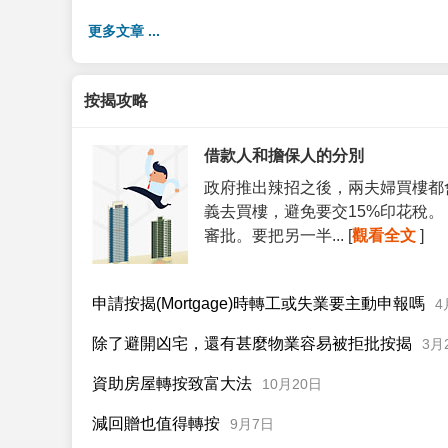
更多文章 ...
按揭攻略
借款人和擔保人的分別
政府推出辣招之後，兩夫婦買樓都
義去買樓，避免要交15%印花稅
審批。要把另一半... [
觀看全文
]
申請按揭(Mortgage)時轉工或失業要主動申報嗎
4
除了避開凶宅，還有甚麼物業容易被拒批按揭
3月
資助房屋轉按致富大法
10月20日
減回贈也值得轉按
9月7日