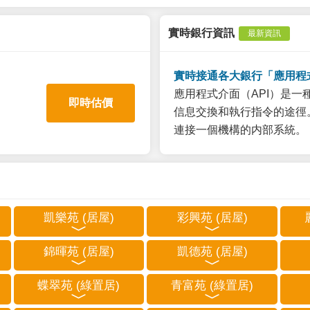
實時銀行資訊
最新資訊
實時接通各大銀行「應用程
應用程式介面（API）是
即時估價
信息交換和執行指令的途徑。
連接一個機構的内部系統。
凱樂苑 (居屋)
彩興苑 (居屋)
錦暉苑 (居屋)
凱德苑 (居屋)
蝶翠苑 (綠置居)
青富苑 (綠置居)